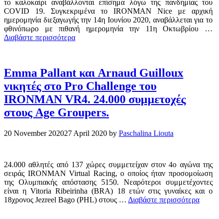
το καλοκαίρι αναβάλλονται επίσημα λόγω της πανδημίας του
COVID 19. Συγκεκριμένα το IRONMAN Nice με αρχική
ημερομηνία διεξαγωγής την 14η Ιουνίου 2020, αναβάλλεται για το
φθινόπωρο με πιθανή ημερομηνία την 11η Οκτωβρίου …
Διαβάστε περισσότερα
Emma Pallant και Arnaud Guilloux
νικητές στο Pro Challenge του
IRONMAN VR4. 24.000 συμμετοχές
στους Age Groupers.
20 November 2020
27 April 2020
by
Paschalina Liouta
24.000 αθλητές από 137 χώρες συμμετείχαν στον 4ο αγώνα της
σειράς IRONMAN Virtual Racing, ο οποίος ήταν προσομοίωση
της Ολυμπιακής απόστασης 5150. Νεαρότεροι συμμετέχοντες
είναι η Vitoria Ribeirinha (BRA) 18 ετών στις γυναίκες και ο
18χρονος Jezreel Bago (PHL) στους …
Διαβάστε περισσότερα