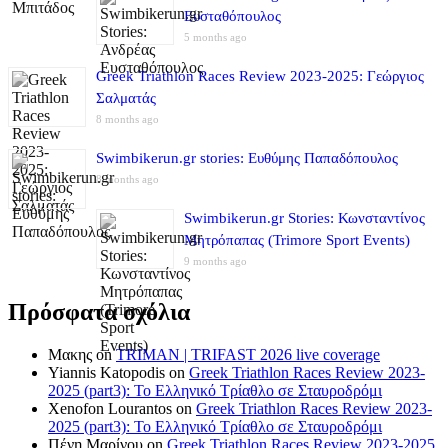
Ευσταθόπουλος
5 months ago
Greek Triathlon Races Review 2023-2025: Γεώργιος
Σαλματάς
8 months ago
Swimbikerun.gr stories: Ευθύμης Παπαδόπουλος
8 months ago
Swimbikerun.gr Stories: Κωνσταντίνος
Μητρόπαπας (Trimore Sport Events)
9 months ago
Πρόσφατα σχόλια
Μακης
on
TRIMAN | TRIFAST 2026 live coverage
Yiannis Katopodis
on
Greek Triathlon Races Review 2023-
2025 (part3): Το Ελληνικό Τρίαθλο σε Σταυροδρόμι
Xenofon Lourantos
on
Greek Triathlon Races Review 2023-
2025 (part3): Το Ελληνικό Τρίαθλο σε Σταυροδρόμι
Πένη Μαρίνου
on
Greek Triathlon Races Review 2023-2025