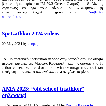
βιωματική εμπειρία στο IM 70.3 Greece Ονομάζομαι Θεόδωρος
Αγγελίδης και για τους φίλους μου «Ταλιμπάν» (ή
«Ταλιμπανάκος»). Ασχολούμαι χρόνια με τον …
Διαβάστε
περισσότερα
Spetsathlon 2024 videos
20 May 2024
by
conpap
Το 10ο επετειακό Spetsathlon πέρασε στην ιστορία σαν μια ακόμα
μεγάλη επιτυχία της Μαρίνας Κουταρέλη και της ομάδας της. Η
action camera και το drone του swimbikerun.gr ήταν εκεί και
κατέγραψε τον παλμό των αγώνων σε 4 ολιγόλεπτα βίντεο…
AMA 2023: “old school triathlon”
δηλώσεις!
13 November 2023
13 November 2023
by
Yiannis Katopodis