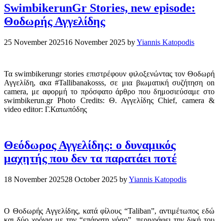
SwimbikerunGr Stories, new episode:
Θοδωρής Αγγελίδης
25 November 2025
16 November 2025
by
Yiannis Katopodis
Τα swimbikerungr stories επιστρέφουν φιλοξενώντας τον Θοδωρή
Αγγελίδη, ακα #Tallibanakosss, σε μια βιωματική συζήτηση on
camera, με αφορμή το πρόσφατο άρθρο που δημοσιεύσαμε στο
swimbikerun.gr Photo Credits: Θ. Αγγελίδης Chief, camera &
video editor: Γ.Κατωπόδης
Θεόδωρος Αγγελίδης: ο δυναμικός
μαχητής που δεν τα παρατάει ποτέ
18 November 2025
28 October 2025
by
Yiannis Katopodis
Ο Θοδωρής Αγγελίδης, κατά φίλους “Taliban”, αντιμέτωπος εδώ
και δύο χρόνια με την “επάρατη νόσο”, περιγράφει την δική του