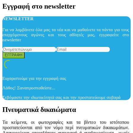
Εγγραφή στο newsletter
NEWSLETTER
Για να λαμβάνετε όλα μας τα νέα και να μαθαίνετε τα πάντα για τους
επερχόμενους αγώνες και τους αθλητές μας, εγγραφείτε στο
newsletter
Ευχαριστούμε για την εγγραφή σας
Λάθος! Ξαναπροσπαθείστε...
Σεβόμαστε την ιδιωτικότητά σας και την προστατεύουμε σοβαρά
Πνευματικά δικαιώματα
Τα κείμενα, οι φωτογραφίες και τα βίντεο του ιστότοπου
προστατεύονται από τον νόμο περί πνευματικών δικαιωμάτων.
Απαγορεύεται οποιαδήποτε αντιγραφή ή αναδημοσίευση χωρίς