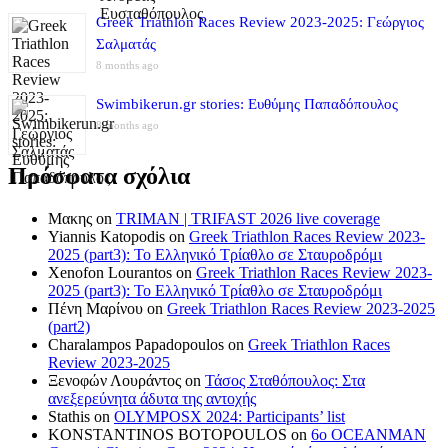
Greek Triathlon Races Review 2023-2025: Γεώργιος
Σαλματάς
8 months ago
Swimbikerun.gr stories: Ευθύμης Παπαδόπουλος
8 months ago
Πρόσφατα σχόλια
Μακης
on
TRIMAN | TRIFAST 2026 live coverage
Yiannis Katopodis
on
Greek Triathlon Races Review 2023-
2025 (part3): Το Ελληνικό Τρίαθλο σε Σταυροδρόμι
Xenofon Lourantos
on
Greek Triathlon Races Review 2023-
2025 (part3): Το Ελληνικό Τρίαθλο σε Σταυροδρόμι
Πένη Μαρίνου
on
Greek Triathlon Races Review 2023-2025
(part2)
Charalampos Papadopoulos
on
Greek Triathlon Races
Review 2023-2025
Ξενοφών Λουράντος
on
Τάσος Σταθόπουλος: Στα
ανεξερεύνητα άδυτα της αντοχής
Stathis
on
OLYMPOSX 2024: Participants’ list
KONSTANTINOS BOTOPOULOS
on
6ο OCEANMAN