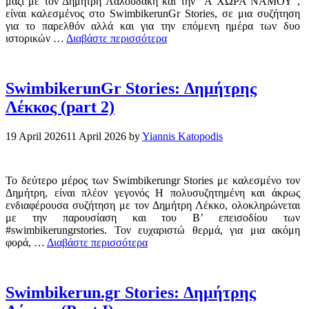
μαζι με τον Δημήτρη Λαλουδάκη και την “Α ΧΩΡΑ ΝΑΜΟΥ”,
είναι καλεσμένος στο SwimbikerunGr Stories, σε μια συζήτηση
για το παρελθόν αλλά και για την επόμενη ημέρα των δυο
ιστορικών …
Διαβάστε περισσότερα
SwimbikerunGr Stories: Δημήτρης
Λέκκος (part 2)
19 April 2026
11 April 2026
by
Yiannis Katopodis
Το δεύτερο μέρος των Swimbikerungr Stories με καλεσμένο τον
Δημήτρη, είναι πλέον γεγονός Η πολυσυζητημένη και άκρως
ενδιαφέρουσα συζήτηση με τον Δημήτρη Λέκκο, ολοκληρώνεται
με την παρουσίαση και του Β’ επεισοδίου των
#swimbikerungrstories. Τον ευχαριστώ θερμά, για μια ακόμη
φορά, …
Διαβάστε περισσότερα
Swimbikerun.gr Stories: Δημήτρης