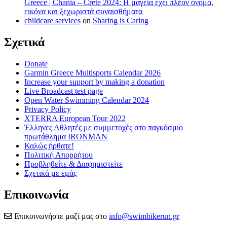
Greece | Chania – Crete 2024: Η μαγεία έχει πλέον όνομα,
εικόνα και ξεχωριστά συναισθήματα
childcare services
on
Sharing is Caring
Σχετικά
Donate
Garmin Greece Multisports Calendar 2026
Increase your support by making a donation
Live Broadcast test page
Open Water Swimming Calendar 2024
Privacy Policy
XTERRA European Tour 2022
Έλληνες Αθλητές με συμμετοχές στο παγκόσμιο
πρωτάθλημα IRONMAN
Καλώς ήρθατε!
Πολιτική Απορρήτου
Προβληθείτε & Διαφημιστείτε
Σχετικά με εμάς
Επικοινωνία
Επικοινωνήστε μαζί μας στο
info@swimbikerun.gr