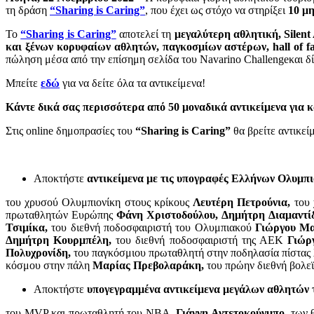
τη δράση
“Sharing is Caring”
, που έχει ως στόχο να στηρίξει
10 μ
Το
“Sharing is Caring”
αποτελεί τη
μεγαλύτερη αθλητική, Silen
και ξένων κορυφαίων αθλητών, παγκοσμίων αστέρων, hall of f
πώληση μέσα από την επίσημη σελίδα του Navarino Challengeκαι δ
Μπείτε
εδώ
για να δείτε όλα τα αντικείμενα!
Κάντε δικά σας περισσότερα από 50 μοναδικά αντικείμενα για 
Στις online δημοπρασίες του
“Sharing is Caring”
θα βρείτε αντικεί
Αποκτήστε
αντικείμενα με τις υπογραφές Ελλήνων Ολυμπ
του χρυσού Ολυμπιονίκη στους κρίκους
Λευτέρη Πετρούνια,
του 
πρωταθλητών Ευρώπης
Φάνη Χριστοδούλου,
Δημήτρη Διαμαντί
Τσιμίκα,
του διεθνή ποδοσφαιριστή του Ολυμπιακού
Γιώργου Μα
Δημήτρη Κουρμπέλη,
του διεθνή ποδοσφαιριστή της ΑΕΚ
Γιώρ
Πολυχρονίδη,
του παγκόσμιου πρωταθλητή στην ποδηλασία πίστας
κόσμου στην πάλη
Μαρίας Πρεβολαράκη,
του πρώην διεθνή βολε
Αποκτήστε
υπογεγραμμένα
αντικείμενα μεγάλων αθλητών
του MVP και πρωταθλητή του NBA,
Γιάννη Αντετοκούνμπο,
των 