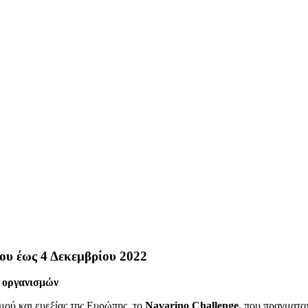
ου έως 4 Δεκεμβρίου 2022
ν οργανισμών
μού και ευεξίας της Ευρώπης, το
Navarino Challenge,
που πραγματοπ