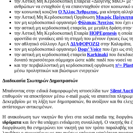
την Αστική Μη Κερδοσκοπική Εταιρεία «Διογένης ΜΚΟ» με 
ανθρώπων να ενταχθούν ή να επανενταχθούν στον κοινωνικό 
την κοινωνική κουζίνα
Ο Άλλος Άνθρωπος
,
μια κίνηση αλληλ
την Αστική Μη Κερδοσκοπική Οργάνωση
Μικρός Πρίγκηπα
τον μη κερδοσκοπικό οργανισμό
Φύλακας Άγγελος
που έχει 
την αστική μη κερδοσκοπική εταιρεία, με μεγάλη δράση στη
την Αστική Μη Κερδοσκοπική Εταιρία
HOPEgenesis
η οποία
φροντίδα σε γυναίκες από τη στιγμή που μένουν έγκυες έως τ
τον αθλητικό σύλλογο ΑμεΑ
ΔΙΑΦΟΡΟΖΩ
στην Καλαμάτα, 
τον μη κερδοσκοπικό οργανισμό
Dogs’ Voice
που έχει ως στ
την αστική μη κερδοσκοπική εταιρεία
Karkinaki
που διεκδικε
δυνατό περισσότεροι σύμμαχοι ώστε κάθε παιδί που νοσεί να
και την περιβαλλοντική μη κερδοσκοπική οργάνωση
π³= Plas
μέσω προληπτικών και βιώσιμων ενεργειών
Διαδικασία Σιωπηρών Δημοπρασιών
Μπαίνοντας στην ειδικά διαμορφωμένη ιστοσελίδα των
Silent Auct
επιθυμούν να αποκτήσουν μέσω e-mail χωρίς να απαιτείται πληρω
Δεκεμβρίου με τη λήξη των δημοπρασιών, θα ανοίξουν και θα ελεγ
αντίστοιχων αντικειμένων.
Η ανακοίνωση των νικητών θα γίνει στα social media της διοργά
ιδρύματα
και δεν θα υπάρχει ενδιάμεση συναλλαγή. Ο νικητής θα έ
διοργάνωση θα ενημερώνει τον νικητή για τον τρόπο παραλαβής του
λαμβάνει ο συμμετέχων με την αμέσως επόμενη υψηλότερη προσφ