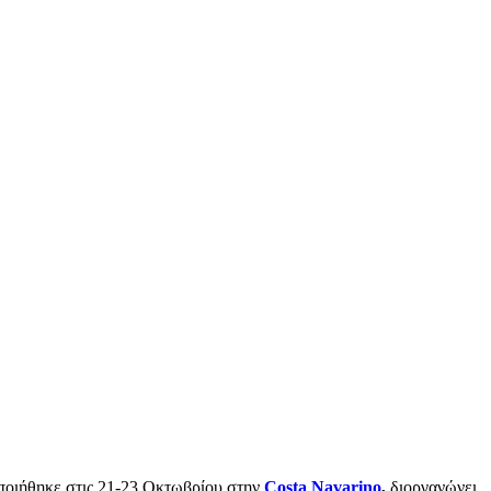
οιήθηκε στις 21-23 Οκτωβρίου στην
Costa Navarino
,
διοργανώνει