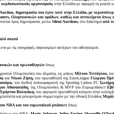
η κερδοσκοπικούς οργανισμούς
στην Ελλάδα με αφορμή τη γιορτή 
t Auction, δημοπρασία που έγινε ποτέ στην Ελλάδα, με περισσότ
amers, Ολυμπιονικών και ομάδων, καθώς και αντικείμενα όπως ο
ίνονται προς δημοπρασία, μέσω
Silent Auctions,
στο διάστημα
από τι
καλό σκοπό
μενα με τις υπογραφές παγκοσμίων αστέρων του αθλητισμού.
ιονικών και πρωταθλητών
όπως:
χρυσού Ολυμπιονίκη του άλματος εις μήκος
Μίλτου Τεντόγλου,
του
δη
και
Νίκου Ζήση,
του πρωταθλητή της EuroLeague
Γιώργου Πρίν
σούρα,
του διεθνή ποδοσφαιριστή της Sporting Lisbon FC
Σωτήρη
γου Αθανασιάδη,
της Ολυμπιονίκη & MVP του Ευρωμπάσκετ
Εβί
Χρήστου Βολικάκη,
του αργυρού πρωταθλητή κόσμου στην κολύμ
ϊμπολίστα και ρέκορντμαν συμμετοχών με την εθνική Ελλάδος
Μιχάλ
 του NBA και του ευρωπαϊκού μπάσκετ
όπως:
θρύλων του NBA,
Magic Johnson,
Julius Erving,
Shaquille O’Neal