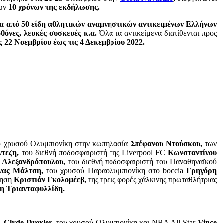
των
10 χρόνων της εκδήλωσης.
ερα από 50 είδη αθλητικών αναμνηστικών αντικειμένων Ελλήνων
θόνες, λευκές συσκευές κ.α.
Όλα τα αντικείμενα διατίθενται προς
ς 22 Νοεμβρίου έως τις 4 Δεκεμβρίου 2022.
 χρυσού Ολυμπιονίκη στην κωπηλασία
Στέφανου Ντούσκου,
των
τεζη,
του διεθνή ποδοσφαιριστή της Liverpool FC
Κωνσταντίνου
 Αλεξανδρόπουλου,
του διεθνή ποδοσφαιριστή του Παναθηναϊκού
νας Μάλτση,
του χρυσού Παραολυμπιονίκη στο boccia
Γρηγόρη
βηση
Κριστιάν Γκολομέεβ,
της τρεις φορές χάλκινης πρωταθλήτριας
η Τριανταφυλλίδη.
, Clyde Drexler,
του χρυσού Ολυμπιονίκη και NBA All-Star
Vince