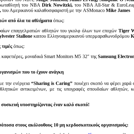
ρωταθλητή του NBA
Dirk Nowitzki,
του NBA All-Star & EuroLe
,
του Αμερικανού καλαθοσφαιριστή με την ASMonaco
Mike James
ητών από όλα τα αθλήματα
όπως:
φαίων επαγγελματιών αθλητών του γκολφ όλων των εποχών
Tiger 
lvester Stallone
καιτου Ελληνοαμερικανού υπερμαραθωνοδρόμου
Κ
 τιμές
όπως:
ι καφετιέρες, μοναδικά Smart Monitors M5 32″ της
Samsung Electroni
ργανισμών που το έχουν ανάγκη
με την ενέργεια
“Sharing is Caring”
πουέχει σκοπό να φέρει χαρά 
θλητικών αντικειμένων, με τις υπογραφές σπουδαίων αθλητών, 
ή συσκευή υποστηρίζοντας έναν καλό σκοπό!
ισόποσα στους ακόλουθους 10 μη κερδοσκοπικούς οργανισμούς: