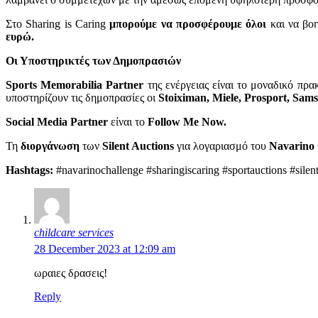
Στο Sharing is Caring
μπορούμε να προσφέρουμε όλοι
και να βο
ευρώ.
Οι Υποστηρικτές των Δημοπρασιών
Sports Memorabilia Partner
της ενέργειας είναι το μοναδικό π
υποστηρίζουν τις δημοπρασίες οι
Stoiximan, Miele, Prosport,
Samsu
Social Media Partner
είναι το
Follow Me Now.
Τη
διοργάνωση
των
Silent Auctions
για λογαριασμό του
Navarino 
Hashtags:
#navarinochallenge #sharingiscaring #sportauctions #silen
childcare services
28 December 2023 at 12:09 am
ωραιες δρασεις!
Reply