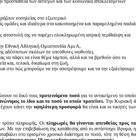
ην προσπάθεια των αστέγων και των κοινωνικά αποκλεισμένων
χρήζουν νοσηλείας στο εξωτερικό
ς ομάδες και ιδιαίτερα στα κακοποιημένα και παραμελημένα παιδιά
ως αποστολή της να παρέχει ολοκληρωμένη ιατρική περίθαλψη και
την Εθνική Αθλητική Ομοσπονδία ΑμεΑ,
ης αδέσποτων σκύλων σε υπεύθυνες υιοθεσίες
ας να πάψει να είναι θέμα ταμπού, αλλά και να βρεθούν όσο το
ία και, τελικά, δικαίωμα στη ζωή,
και στο πώς μπορούμε να την αποτρέψουμε και να την εξαλείψουμε
ώσουν το δικό τους
προτεινόμενο ποσό
για το αντικείμενο το οποίο
νώνυμος το ίδιο και το ποσό το οποίο προτείνει.
Την Κυριακή 4
 έχουν κάνει την
υψηλότερη προσφορά
θα είναι και οι νικητές των
ον τρόπο πληρωμής. Οι
πληρωμές θα γίνονται απευθείας προς τα
ων. Με την επιβεβαίωση της κατάθεσης από το αντίστοιχο ίδρυμα, η
αταβάλει στο ορισμένο χρονικό διάστημα το ποσό, τότε τη θέση θα
εί ισόποσα στους 10 μη κερδοσκοπικούς οργανισμούς.