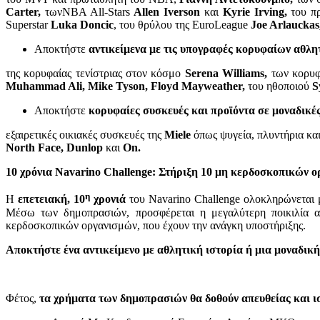
Carter,
τωνNBA All-Stars
Allen Iverson
και
Kyrie Irving,
του π
Superstar
Luka Doncic
, του θρύλου της EuroLeague
Joe Arlauckas
Αποκτήστε
αντικείμενα με τις υπογραφές κορυφαίων αθλ
της κορυφαίας τενίστριας στον κόσμο
Serena Williams,
των κορυ
Muhammad Ali, Mike Tyson, Floyd Mayweather,
του ηθοποιού
Sy
Αποκτήστε
κορυφαίες συσκευές και προϊόντα σε μοναδικές
εξαιρετικές οικιακές συσκευές της
Miele
όπως ψυγεία, πλυντήρια κα
North Face, Dunlop
και
On.
10 χρόνια Navarino Challenge: Στήριξη 10 μη κερδοσκοπικών ο
η
Η
επετειακή, 10
χρονιά
του Navarino Challenge ολοκληρώνεται 
Μέσω των δημοπρασιών, προσφέρεται η μεγαλύτερη ποικιλία α
κερδοσκοπικών οργανισμών, που έχουν την ανάγκη υποστήριξης.
Αποκτήστε ένα αντικείμενο με αθλητική ιστορία ή μια μοναδικ
Φέτος,
τα χρήματα των δημοπρασιών θα δοθούν απευθείας και 