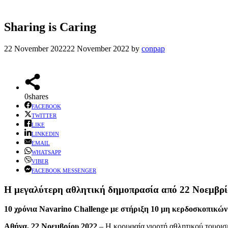
Sharing is Caring
22 November 2022
22 November 2022
by
conpap
0
shares
FACEBOOK
TWITTER
LIKE
LINKEDIN
EMAIL
WHATSAPP
VIBER
FACEBOOK MESSENGER
Η μεγαλύτερη αθλητική δημοπρασία
από 22 Νοεμβρί
10 χρόνια Navarino Challenge
με στήριξη 10 μη κερδοσκοπικώ
Αθήνα, 22 Νοεμβρίου 2022
– Η κορυφαία γιορτή αθλητικού τουρισ