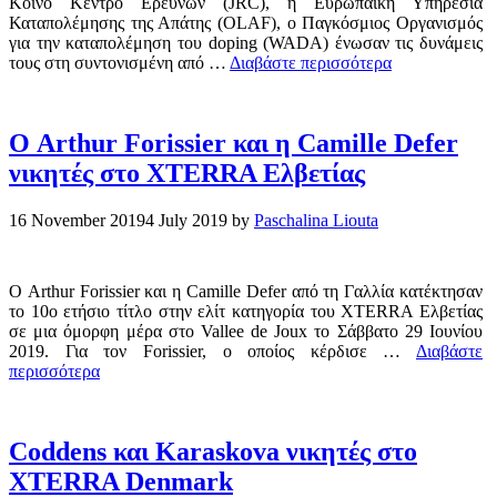
Κοινό Κέντρο Ερευνών (JRC), η Ευρωπαϊκή Υπηρεσία
Καταπολέμησης της Απάτης (OLAF), ο Παγκόσμιος Οργανισμός
για την καταπολέμηση του doping (WADA) ένωσαν τις δυνάμεις
τους στη συντονισμένη από …
Διαβάστε περισσότερα
Ο Arthur Forissier και η Camille Defer
νικητές στο XTERRA Ελβετίας
16 November 2019
4 July 2019
by
Paschalina Liouta
Ο Arthur Forissier και η Camille Defer από τη Γαλλία κατέκτησαν
το 10ο ετήσιο τίτλο στην ελίτ κατηγορία του XTERRA Ελβετίας
σε μια όμορφη μέρα στο Vallee de Joux το Σάββατο 29 Ιουνίου
2019. Για τον Forissier, ο οποίος κέρδισε …
Διαβάστε
περισσότερα
Coddens και Karaskova νικητές στο
XTERRA Denmark