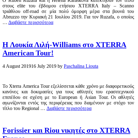
Ο Ruben Ruzafa και η Helena Karaskova κατέκτησαν τον τίτλο
στους elite του έβδομου ετήσιου XTERRA Italy – Scanno
τριάθλου off-road σε μία πολύ όμορφη μέρα στα βουνά του
Abruzzo την Κυριακή 21 Ιουλίου 2019. Για τον Ruzafa, ο οποίος
…
Διαβάστε περισσότερα
Η Λουκία Λιλή-Williams στο XTERRA
American Tour!
4 August 2019
16 July 2019
by
Paschalina Liouta
Το Xterra America Tour εξελίσσεται κάθε χρόνο με διαφορετικούς
κανόνες και δοκιμασίες για τους αθλητές του ερασιτεχνικού
επιπέδου σε σχέση με το European ή Asian Tour. Οι αθλητές
αγωνίζονται εντός της περιφέρειας που διαμένουν με στόχο τον
τίτλο του Regional …
Διαβάστε περισσότερα
Forissier και Riou νικητές στο XTERRA