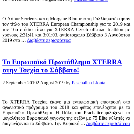
O Arthur Serrieres και η Morgane Riou από τη Γαλλία,κατέκτησαν
τον τίτλο του XTERRA European Championship για το 2019 και
τον 16ο ετήσιο τίτλο για XTERRA Czech off-road triathlon με
χρόνους 2:31:41 και 3:01:03, αντίστοιχα,το Σάββατο 3 Αυγούστου
2019 στο …
Διαβάστε περισσότερα
Το Ευρωπαϊκό Πρωτάθλημα XTERRA
στην Τσεχία το Σάββατο!
2 September 2019
2 August 2019
by
Paschalina Liouta
Το XTERRA Τσεχίας έκανε μία εντυπωσιακή επιστροφή στο
αγωνιστικό πρόγραμμα του 2018 και φέτος επανέρχεται με το
Ευρωπαϊκό Πρωτάθλημα. Η Πόλη του Prachatice φιλοξενεί το
μεγαλύτερο Ευρωπαικό γεγονός της σεζόν με 75 Elite αθλητές να
διαγωνίζονται το Σάββατο. Την Κυριακή …
Διαβάστε περισσότερα