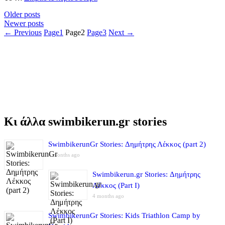
Older posts
Newer posts
←
Previous
Page
1
Page
2
Page
3
Next
→
Κι άλλα swimbikerun.gr stories
SwimbikerunGr Stories: Δημήτρης Λέκκος (part 2)
4 months ago
Swimbikerun.gr Stories: Δημήτρης
Λέκκος (Part I)
4 months ago
SwimbikerunGr Stories: Kids Triathlon Camp by