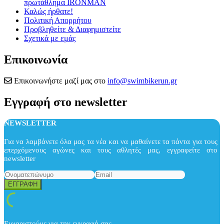
πρωτάθλημα IRONMAN
Καλώς ήρθατε!
Πολιτική Απορρήτου
Προβληθείτε & Διαφημιστείτε
Σχετικά με εμάς
Επικοινωνία
Επικοινωνήστε μαζί μας στο
info@swimbikerun.gr
Εγγραφή στο newsletter
NEWSLETTER
Για να λαμβάνετε όλα μας τα νέα και να μαθαίνετε τα πάντα για τους
επερχόμενους αγώνες και τους αθλητές μας, εγγραφείτε στο
newsletter
Ευχαριστούμε για την εγγραφή σας