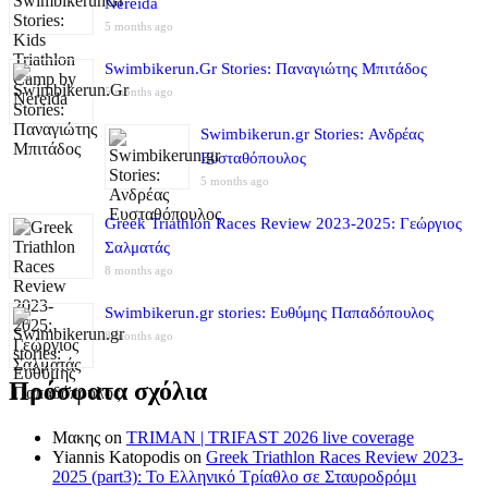
Nereida
5 months ago
Swimbikerun.Gr Stories: Παναγιώτης Μπιτάδος
5 months ago
Swimbikerun.gr Stories: Ανδρέας
Ευσταθόπουλος
5 months ago
Greek Triathlon Races Review 2023-2025: Γεώργιος
Σαλματάς
8 months ago
Swimbikerun.gr stories: Ευθύμης Παπαδόπουλος
8 months ago
Πρόσφατα σχόλια
Μακης
on
TRIMAN | TRIFAST 2026 live coverage
Yiannis Katopodis
on
Greek Triathlon Races Review 2023-
2025 (part3): Το Ελληνικό Τρίαθλο σε Σταυροδρόμι