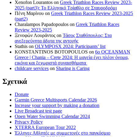
Xenofon Lourantos
on
Greek Triathlon Races Review 2023-
2025 (part3): Το Ελληνικό Τρίαθλο σε Σταυροδρόμι
Πένη Μαρίνου
on
Greek Triathlon Races Review 2023-2025
(part2)
Charalampos Papadopoulos
on
Greek Triathlon Races
Review 2023-2025
Ξενοφών Λουράντος
on
Τάσος Σταθόπουλος: Στα
ανεξερεύνητα άδυτα της αντοχής
Stathis
on
OLYMPOSX 2024: Participants’ list
KONSTANTINOS BOTOPOULOS
on
6ο OCEANMAN
Greece | Chania – Crete 2024: Η μαγεία έχει πλέον όνομα,
εικόνα και ξεχωριστά συναισθήματα
childcare services
on
Sharing is Caring
Σχετικά
Donate
Garmin Greece Multisports Calendar 2026
Increase your support by making a donation
Live Broadcast test page
Open Water Swimming Calendar 2024
Privacy Policy
XTERRA European Tour 2022
Έλληνες Αθλητές με συμμετοχές στο παγκόσμιο