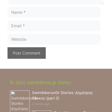
Name
Email
Website
Κι άλλα swimbikerun.gr stories
SwimbikerunGr Stories: Δημήτρης
Λέκκος (part 2)
4 months ago