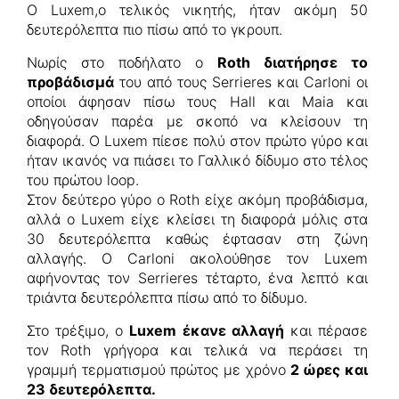
Ο Luxem,ο τελικός νικητής, ήταν ακόμη 50
δευτερόλεπτα πιο πίσω από το γκρουπ.
Νωρίς στο ποδήλατο ο
Roth διατήρησε το
προβάδισμά
του από τους Serrieres και Carloni οι
οποίοι άφησαν πίσω τους Hall και Maia και
οδηγούσαν παρέα με σκοπό να κλείσουν τη
διαφορά. Ο Luxem πίεσε πολύ στον πρώτο γύρο και
ήταν ικανός να πιάσει το Γαλλικό δίδυμο στο τέλος
του πρώτου loop.
Στον δεύτερο γύρο ο Roth είχε ακόμη προβάδισμα,
αλλά ο Luxem είχε κλείσει τη διαφορά μόλις στα
30 δευτερόλεπτα καθώς έφτασαν στη ζώνη
αλλαγής. Ο Carloni ακολούθησε τον Luxem
αφήνοντας τον Serrieres τέταρτο, ένα λεπτό και
τριάντα δευτερόλεπτα πίσω από το δίδυμο.
Στο τρέξιμο, ο
Luxem έκανε αλλαγή
και πέρασε
τον Roth γρήγορα και τελικά να περάσει τη
γραμμή τερματισμού πρώτος με χρόνο
2 ώρες και
23 δευτερόλεπτα.