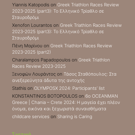
Yiannis Katopodis
on
Greek Triathlon Races Review
2023-2025 (part3): Το Ελληνικό Τρίαθλο σε
Σταυροδρόμι
Xenofon Lourantos
on
Greek Triathlon Races Review
2023-2025 (part3): Το Ελληνικό Τρίαθλο σε
Σταυροδρόμι
Πένη Μαρίνου
on
Greek Triathlon Races Review
2023-2025 (part2)
Charalampos Papadopoulos
on
Greek Triathlon
Races Review 2023-2025
Ξενοφών Λουράντος
on
Τάσος Σταθόπουλος: Στα
ανεξερεύνητα άδυτα της αντοχής
Stathis
on
OLYMPOSX 2024: Participants’ list
KONSTANTINOS BOTOPOULOS
on
6ο OCEANMAN
Greece | Chania – Crete 2024: Η μαγεία έχει πλέον
όνομα, εικόνα και ξεχωριστά συναισθήματα
childcare services
on
Sharing is Caring
Σχετικά