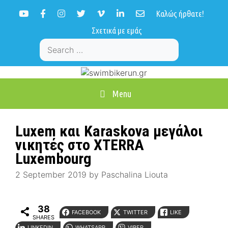
Skip
Καλώς ήρθατε!
to
content
Σχετικά με εμάς
Search
for:
Menu
Luxem και Karaskova μεγάλοι
νικητές στο XTERRA
Luxembourg
2 September 2019
by
Paschalina Liouta
38
FACEBOOK
TWITTER
LIKE
SHARES
LINKEDIN
WHATSAPP
VIBER