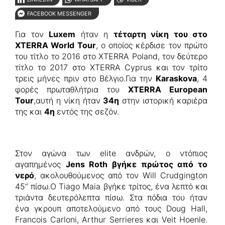
FACEBOOK MESSENGER
Για τον
Luxem
ήταν η
τέταρτη νίκη του στο
XTERRA World Tour
, ο οποίος κέρδισε τον πρώτο
του τίτλο το 2016 στο XTERRA Poland, τον δεύτερο
τίτλο το 2017 στο XTERRA Cyprus και τον τρίτο
τρεις μήνες πριν στο Βέλγιο.Για την
Karaskova
, 4
φορές πρωταθλήτρια του
XTERRA European
Tour
,αυτή η νίκη ήταν
34η
στην ιστορική καριέρα
της και
4η
εντός της σεζόν.
Στον αγώνα των elite ανδρών, ο ντόπιος
αγαπημένος
Jens Roth βγήκε πρώτος από το
νερό
, ακολουθούμενος από τον Will Crudgington
45” πίσω.Ο Tiago Maia βγήκε τρίτος, ένα λεπτό και
τριάντα δευτερόλεπτα πίσω. Στα πόδια του ήταν
ένα γκρουπ αποτελούμενο από τους Doug Hall,
Francois Carloni, Arthur Serrieres και Veit Hoenle.