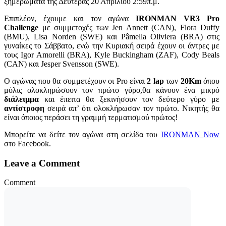
ξημερώματα της Δευτέρας 20 Απριλίου 2:59π.μ.
Επιπλέον, έχουμε και τον αγώνα
IRONMAN VR3 Pro
Challenge
με συμμετοχές των Jen Annett (CAN), Flora Duffy
(BMU), Lisa Norden (SWE) και Pâmella Oliviera (BRA) στις
γυναίκες το Σάββατο, ενώ την Κυριακή σειρά έχουν οι άντρες με
τους Igor Amorelli (BRA), Kyle Buckingham (ZAF), Cody Beals
(CAN) και Jesper Svensson (SWE).
Ο αγώνας που θα συμμετέχουν οι Pro είναι
2 lap
των
20Km
όπου
μόλις ολοκληρώσουν τον πρώτο γύρο,θα κάνουν ένα μικρό
διάλειμμα
και έπειτα θα ξεκινήσουν τον δεύτερο γύρο με
αντίστροφη
σειρά απ’ ότι ολοκλήρωσαν τον πρώτο. Νικητής θα
είναι όποιος περάσει τη γραμμή τερματισμού πρώτος!
Μπορείτε να δείτε τον αγώνα στη σελίδα του
IRONMAN Now
στο Facebook.
Leave a Comment
Comment