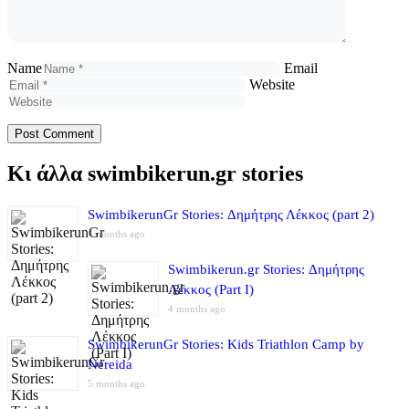
Name
Email
Website
Κι άλλα swimbikerun.gr stories
SwimbikerunGr Stories: Δημήτρης Λέκκος (part 2)
4 months ago
Swimbikerun.gr Stories: Δημήτρης
Λέκκος (Part I)
4 months ago
SwimbikerunGr Stories: Kids Triathlon Camp by
Nereida
5 months ago