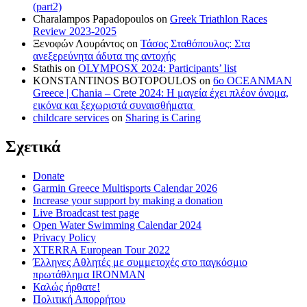
(part2)
Charalampos Papadopoulos
on
Greek Triathlon Races
Review 2023-2025
Ξενοφών Λουράντος
on
Τάσος Σταθόπουλος: Στα
ανεξερεύνητα άδυτα της αντοχής
Stathis
on
OLYMPOSX 2024: Participants’ list
KONSTANTINOS BOTOPOULOS
on
6ο OCEANMAN
Greece | Chania – Crete 2024: Η μαγεία έχει πλέον όνομα,
εικόνα και ξεχωριστά συναισθήματα
childcare services
on
Sharing is Caring
Σχετικά
Donate
Garmin Greece Multisports Calendar 2026
Increase your support by making a donation
Live Broadcast test page
Open Water Swimming Calendar 2024
Privacy Policy
XTERRA European Tour 2022
Έλληνες Αθλητές με συμμετοχές στο παγκόσμιο
πρωτάθλημα IRONMAN
Καλώς ήρθατε!
Πολιτική Απορρήτου