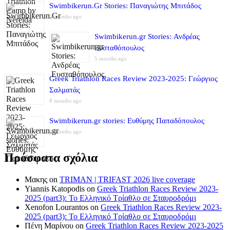
Swimbikerun.Gr Stories: Παναγιώτης Μπιτάδος
5 months ago
Swimbikerun.gr Stories: Ανδρέας
Ευσταθόπουλος
5 months ago
Greek Triathlon Races Review 2023-2025: Γεώργιος
Σαλματάς
8 months ago
Swimbikerun.gr stories: Ευθύμης Παπαδόπουλος
8 months ago
Πρόσφατα σχόλια
Μακης
on
TRIMAN | TRIFAST 2026 live coverage
Yiannis Katopodis
on
Greek Triathlon Races Review 2023-
2025 (part3): Το Ελληνικό Τρίαθλο σε Σταυροδρόμι
Xenofon Lourantos
on
Greek Triathlon Races Review 2023-
2025 (part3): Το Ελληνικό Τρίαθλο σε Σταυροδρόμι
Πένη Μαρίνου
on
Greek Triathlon Races Review 2023-2025