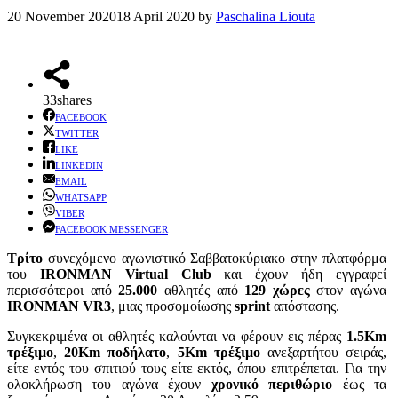
20 November 2020
18 April 2020
by
Paschalina Liouta
33
shares
FACEBOOK
TWITTER
LIKE
LINKEDIN
EMAIL
WHATSAPP
VIBER
FACEBOOK MESSENGER
Τρίτο
συνεχόμενο αγωνιστικό Σαββατοκύριακο στην πλατφόρμα
του
IRONMAN Virtual Club
και έχουν ήδη εγγραφεί
περισσότεροι από
25.000
αθλητές από
129 χώρες
στον αγώνα
IRONMAN VR3
, μιας προσομοίωσης
sprint
απόστασης.
Συγκεκριμένα οι αθλητές καλούνται να φέρουν εις πέρας
1.5Km
τρέξιμο
,
20Km ποδήλατο
,
5Km τρέξιμο
ανεξαρτήτου σειράς,
είτε εντός του σπιτιού τους είτε εκτός, όπου επιτρέπεται. Για την
ολοκλήρωση του αγώνα έχουν
χρονικό περιθώριο
έως τα