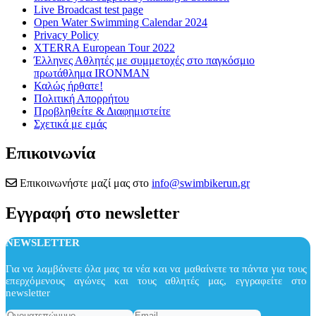
Live Broadcast test page
Open Water Swimming Calendar 2024
Privacy Policy
XTERRA European Tour 2022
Έλληνες Αθλητές με συμμετοχές στο παγκόσμιο
πρωτάθλημα IRONMAN
Καλώς ήρθατε!
Πολιτική Απορρήτου
Προβληθείτε & Διαφημιστείτε
Σχετικά με εμάς
Επικοινωνία
Επικοινωνήστε μαζί μας στο
info@swimbikerun.gr
Εγγραφή στο newsletter
NEWSLETTER
Για να λαμβάνετε όλα μας τα νέα και να μαθαίνετε τα πάντα για τους
επερχόμενους αγώνες και τους αθλητές μας, εγγραφείτε στο
newsletter