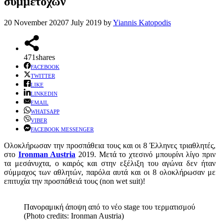
συμμετοχών
20 November 2020
7 July 2019
by
Yiannis Katopodis
471
shares
FACEBOOK
TWITTER
LIKE
LINKEDIN
EMAIL
WHATSAPP
VIBER
FACEBOOK MESSENGER
Ολοκλήρωσαν την προσπάθεια τους και οι 8 Έλληνες τριαθλητές,
στο
Ironman Austria
2019. Μετά το χτεσινό μπουρίνι λίγο πριν
τα μεσάνυχτα, ο καιρός και στην εξέλιξη του αγώνα δεν ήταν
σύμμαχος των αθλητών, παρόλα αυτά και οι 8 ολοκλήρωσαν με
επιτυχία την προσπάθειά τους (non wet suit)!
Πανοραμική άποψη από το νέο stage του τερματισμού
(Photo credits: Ironman Austria)