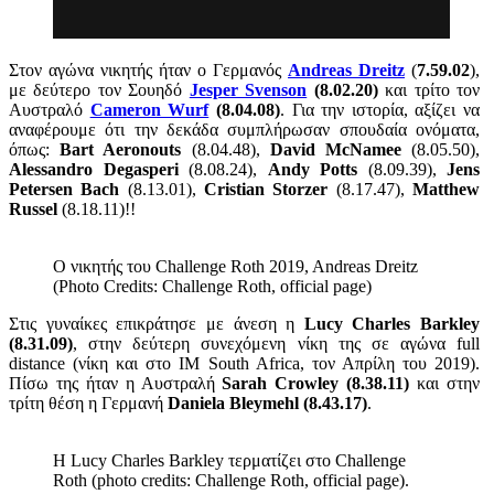
Στον αγώνα νικητής ήταν ο Γερμανός
Andreas Dreitz
(
7.59.02
),
με δεύτερο τον Σουηδό
Jesper Svenson
(8.02.20)
και τρίτο τον
Αυστραλό
Cameron Wurf
(8.04.08)
. Για την ιστορία, αξίζει να
αναφέρουμε ότι την δεκάδα συμπλήρωσαν σπουδαία ονόματα,
όπως:
Bart Aeronouts
(8.04.48),
David McNamee
(8.05.50),
Alessandro Degasperi
(8.08.24),
Andy Potts
(8.09.39),
Jens
Petersen Bach
(8.13.01),
Cristian Storzer
(8.17.47),
Matthew
Russel
(8.18.11)!!
Ο νικητής του Challenge Roth 2019, Andreas Dreitz
(Photo Credits: Challenge Roth, official page)
Στις γυναίκες επικράτησε με άνεση η
Lucy Charles Barkley
(8.31.09)
, στην δεύτερη συνεχόμενη νίκη της σε αγώνα full
distance (νίκη και στο IM South Africa, τον Απρίλη του 2019).
Πίσω της ήταν η Αυστραλή
Sarah Crowley (8.38.11)
και στην
τρίτη θέση η Γερμανή
Daniela Bleymehl (8.43.17)
.
Η Lucy Charles Barkley τερματίζει στο Challenge
Roth (photo credits: Challenge Roth, official page).