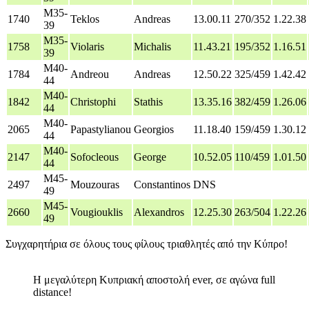
M35-
1740
Teklos
Andreas
13.00.11
270/352
1.22.38
39
M35-
1758
Violaris
Michalis
11.43.21
195/352
1.16.51
39
M40-
1784
Andreou
Andreas
12.50.22
325/459
1.42.42
44
M40-
1842
Christophi
Stathis
13.35.16
382/459
1.26.06
44
M40-
2065
Papastylianou
Georgios
11.18.40
159/459
1.30.12
44
M40-
2147
Sofocleous
George
10.52.05
110/459
1.01.50
44
M45-
2497
Mouzouras
Constantinos
DNS
49
M45-
2660
Vougiouklis
Alexandros
12.25.30
263/504
1.22.26
49
Συγχαρητήρια σε όλους τους φίλους τριαθλητές από την Κύπρο!
Η μεγαλύτερη Κυπριακή αποστολή ever, σε αγώνα full
distance!