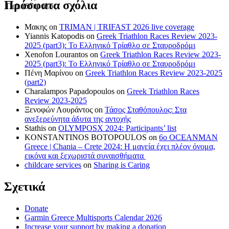
Πρόσφατα σχόλια
Μακης
on
TRIMAN | TRIFAST 2026 live coverage
Yiannis Katopodis
on
Greek Triathlon Races Review 2023-
2025 (part3): Το Ελληνικό Τρίαθλο σε Σταυροδρόμι
Xenofon Lourantos
on
Greek Triathlon Races Review 2023-
2025 (part3): Το Ελληνικό Τρίαθλο σε Σταυροδρόμι
Πένη Μαρίνου
on
Greek Triathlon Races Review 2023-2025
(part2)
Charalampos Papadopoulos
on
Greek Triathlon Races
Review 2023-2025
Ξενοφών Λουράντος
on
Τάσος Σταθόπουλος: Στα
ανεξερεύνητα άδυτα της αντοχής
Stathis
on
OLYMPOSX 2024: Participants’ list
KONSTANTINOS BOTOPOULOS
on
6ο OCEANMAN
Greece | Chania – Crete 2024: Η μαγεία έχει πλέον όνομα,
εικόνα και ξεχωριστά συναισθήματα
childcare services
on
Sharing is Caring
Σχετικά
Donate
Garmin Greece Multisports Calendar 2026
Increase your support by making a donation