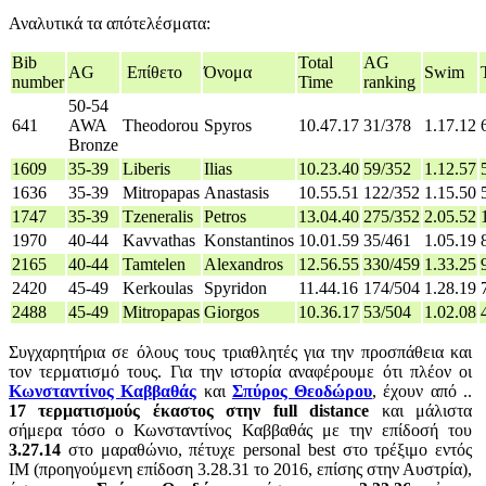
Αναλυτικά τα απότελέσματα:
Bib
Total
AG
AG
Επίθετο
Όνομα
Swim
number
Time
ranking
50-54
641
AWA
Theodorou
Spyros
10.47.17
31/378
1.17.12
Bronze
1609
35-39
Liberis
Ilias
10.23.40
59/352
1.12.57
1636
35-39
Mitropapas
Anastasis
10.55.51
122/352
1.15.50
1747
35-39
Tzeneralis
Petros
13.04.40
275/352
2.05.52
1970
40-44
Kavvathas
Konstantinos
10.01.59
35/461
1.05.19
2165
40-44
Tamtelen
Alexandros
12.56.55
330/459
1.33.25
2420
45-49
Kerkoulas
Spyridon
11.44.16
174/504
1.28.19
2488
45-49
Mitropapas
Giorgos
10.36.17
53/504
1.02.08
Συγχαρητήρια σε όλους τους τριαθλητές για την προσπάθεια και
τον τερματισμό τους. Για την ιστορία αναφέρουμε ότι πλέον οι
Κωνσταντίνος Καββαθάς
και
Σπύρος Θεοδώρου
, έχουν από ..
17 τερματισμούς έκαστος στην full distance
και μάλιστα
σήμερα τόσο ο Κωνσταντίνος Καββαθάς με την επίδοσή του
3.27.14
στο μαραθώνιο, πέτυχε personal best στο τρέξιμο εντός
ΙΜ (προηγούμενη επίδοση 3.28.31 το 2016, επίσης στην Αυστρία),