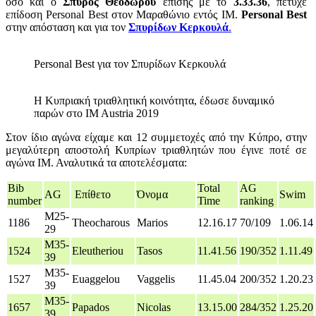
όσο και ο
Σπύρος Θεοδώρου
επίσης με το
3.33.36
, πἐτυχε
επίδοση Personal Best στον Μαραθώνιο εντός ΙΜ.
Personal Best
στην απόσταση και για τον
Σπυρίδων Κερκουλά
.
Personal Best για τον Σπυρίδων Κερκουλά
H Κυπριακή τριαθλητική κοινότητα, έδωσε δυναμικό
παρών στο IM Austria 2019
Στον ίδιο αγώνα είχαμε και 12 συμμετοχές από την Κύπρο, στην
μεγαλύτερη αποστολή Κυπρίων τριαθλητών που έγινε ποτέ σε
αγώνα ΙΜ. Αναλυτικά τα αποτελέσματα:
Bib
Total
AG
AG
Επίθετο
Όνομα
Swim
number
Time
ranking
M25-
1186
Theocharous
Marios
12.16.17
70/109
1.06.14
29
M35-
1524
Eleutheriou
Tasos
11.41.56
190/352
1.11.49
39
M35-
1527
Euaggelou
Vaggelis
11.45.04
200/352
1.20.23
39
M35-
1657
Papados
Nicolas
13.15.00
284/352
1.25.20
39