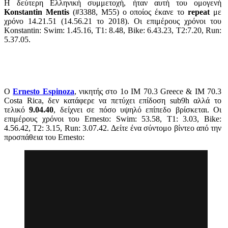
Η δεύτερη Ελληνική συμμετοχή, ήταν αυτή του ομογενή
Konstantin Mentis
(#3388, M55) ο οποίος έκανε το
repeat
με
χρόνο 14.21.51 (14.56.21 το 2018). Οι επιμέρους χρόνοι του
Konstantin: Swim: 1.45.16, T1: 8.48, Bike: 6.43.23, T2:7.20, Run:
5.37.05.
Ο
Ernesto Espinoza
, νικητής στο 1ο IM 70.3 Greece & IM 70.3
Costa Rica, δεν κατάφερε να πετύχει επίδοση sub9h αλλά το
τελικό
9.04.40
, δείχνει σε πόσο υψηλό επίπεδο βρίσκεται. Οι
επιμέρους χρόνοι του Ernesto: Swim: 53.58, T1: 3.03, Bike:
4.56.42, T2: 3.15, Run: 3.07.42. Δείτε ένα σύντομο βίντεο από την
προσπάθεια του Ernesto: