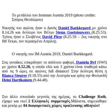
Το μετάλλιο του Ironman Austria 2019 (photo credits:
Σπύρος Θεοδώρου)
Νικητής του αγώνα, ήταν ο Δανός
Daniel Baekkegard
με χρόνο
8.14.26 και δεύτερο τον Βέλγο
Stenn Goetstouwers
(8.25.53).
Τρίτος ήταν ο Σλοβένος
David Plese
(8.25.59 – 2ος νικητής στο
ΙΜ Texas, τον περασμένο Απρίλη).
Ο νικητής του IM Austria 2019, Daniel Baekkegard.
Στις γυναίκες επικράτησε το απόλυτο φαβορί,
Daniela Ryf
(SWI)
με χρόνο
8.52.20,
η οποία εδώ και 3 χρόνια είναι σταθερά κάτω
από τις 9 ώρες σε αγώνες full distance! Στην δεύτερη θέση η
Bianca Steurer
(9.18.55) από την Αυστρία και τρίτη την Φινλανδή
Heini Hartikainen
(9.44.48).
Στο άλλο σπουδαίο γεγονός της ημέρας, το
Challenge Roth
,
είχαμε και εκεί
2 Ελληνικές συμμετοχές
.Μάλιστα, σημειώθηκε
και ρεκόρ με
84 διαφορετικές χώρες προέλευσης αθλητών!