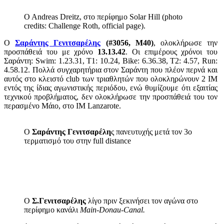
O Andreas Dreitz, στο περίφημο Solar Hill (photo
credits: Challenge Roth, official page).
Ο
Σαράντης Γενιτσαρέλης
(#3056, Μ40)
, ολοκλήρωσε την
προσπάθειά του με χρόνο
13.13.42
. Οι επιμέρους χρόνοι του
Σαράντη: Swim: 1.23.31, T1: 10.24, Bike: 6.36.38, T2: 4.57, Run:
4.58.12. Πολλά συγχαρητήρια στον Σαράντη που πλέον περνά και
αυτός στο κλειστό club των τριαθλητών που ολοκληρώνουν 2 ΙΜ
εντός της ίδιας αγωνιστικής περιόδου, ενώ θυμίζουμε ότι εξαιτίας
τεχνικού προβλήματος, δεν ολοκλήρωσε την προσπάθειά του τον
περασμένο Μάιο, στο ΙΜ Lanzarote.
Ο
Σαράντης Γενιτσαρέλη
ς πανευτυχής μετά τον 3o
τερματισμό του στην full distance
Ο
Σ.Γενιτσαρέλης
λίγο πριν ξεκινήσει τον αγώνα στο
περίφημο κανάλι
Main-Donau-Canal.