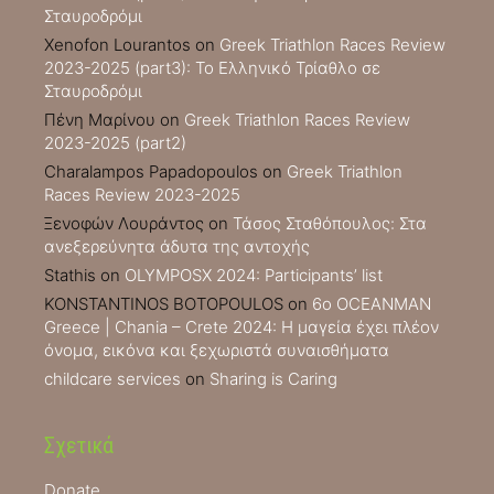
Σταυροδρόμι
Xenofon Lourantos
on
Greek Triathlon Races Review
2023-2025 (part3): Το Ελληνικό Τρίαθλο σε
Σταυροδρόμι
Πένη Μαρίνου
on
Greek Triathlon Races Review
2023-2025 (part2)
Charalampos Papadopoulos
on
Greek Triathlon
Races Review 2023-2025
Ξενοφών Λουράντος
on
Τάσος Σταθόπουλος: Στα
ανεξερεύνητα άδυτα της αντοχής
Stathis
on
OLYMPOSX 2024: Participants’ list
KONSTANTINOS BOTOPOULOS
on
6ο OCEANMAN
Greece | Chania – Crete 2024: Η μαγεία έχει πλέον
όνομα, εικόνα και ξεχωριστά συναισθήματα
childcare services
on
Sharing is Caring
Σχετικά
Donate