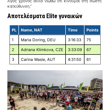
λίγος χρόνος αλλά νιώθω οτι κινούμαι στη σωστή
κατεύθυνση.”
Αποτελέσματα Elite γυναικών
PL
Name, NAT
Time
Points
1
Maria Doring, DEU
3:16:33
75
2
Adriana Klimkova, CZE
3:33:09
67
3
Carina Wasle, AUT
4:31:50
61