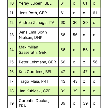
10
Yeray Luxem, BEL
61
x
61
x
11
Jens Roth, GER
61
x
x
61
12
Andrea Zanega, ITA
60
30
30
x
Jens Emil Sloth
13
56
56
x
x
Nielsen, DNK
Maximilian
14
56
x
56
x
Sasserath, GER
15
Peter Lehmann, GER
56
x
x
56
16
Kris Coddens, BEL
47
x
47
x
17
Tiago Maia, PRT
43
43
x
x
18
Jan Kubicek, CZE
39
39
x
x
Corentin Duclos,
19
39
x
39
x
FRA