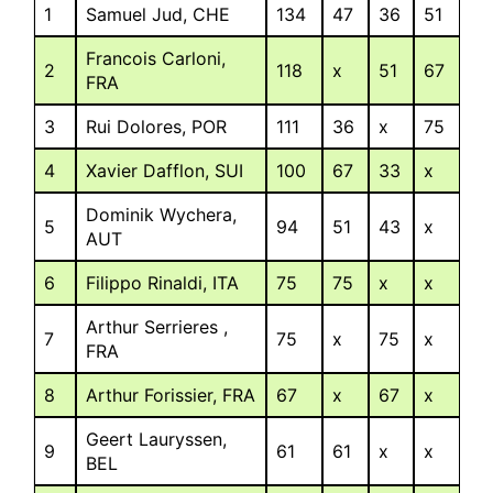
1
Samuel Jud, CHE
134
47
36
51
Francois Carloni,
2
118
x
51
67
FRA
3
Rui Dolores, POR
111
36
x
75
4
Xavier Dafflon, SUI
100
67
33
x
Dominik Wychera,
5
94
51
43
x
AUT
6
Filippo Rinaldi, ITA
75
75
x
x
Arthur Serrieres ,
7
75
x
75
x
FRA
8
Arthur Forissier, FRA
67
x
67
x
Geert Lauryssen,
9
61
61
x
x
BEL