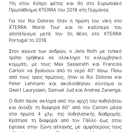
11η στην Κύπρο φέτος και 9η στο Ευρωπαϊκό
Πρωτάθλημα XTERRA του 2018 στη Γερμανία.
Για τον Rui Dolores ήταν η πρώτη του νίκη στο
XTERRA World Tour και το καλύτερο του
αποτέλεσμα μετά την 3η θέση στο XTERRA
Portugal το 2018.
Στον αγώνα των ανδρών, ο Jens Roth με τυπικό
τρόπο ηγήθηκε σε ολόκληρο το κολυμβητικό
κομμάτι, με τους Max Sasserath και Francois
Carloni να βγαίνουν από το νερό 40” πίσω. Πίσω
από τους τρεις πρώτους, ήταν οι Rui Dolores και
Peter Lehmann και ακολούθησαν σύντομα οι
Geert Lauryssen, Samuel Jud και Andrea Zanenga.
Ο Roth πίεσε σκληρά από την αρχή του ποδηλάτου
και άνοιξε τη διαφορά 60” από τον Carloni μέσα
στα πρώτα 4 χλμ. της ποδηλατικής διαδρομής.
Κράτησε τη διαφορά από τον Γάλλο έως ότου
έφτασε στην ζώνη αλλαγής, με αμφότερους τους