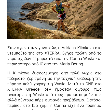
Στον αγώνα των γυναικών, η Adriana Klimkova στο
ντεμπούτο της στο XTERRA, βγήκε πρώτη από το
νερό σχεδόν 2’ μπροστά από την Carina Wasle και
περισσότερο από 6’ απο την Maria Doring.
Η Klimkova δυσκολεύτηκε από πολύ νωρίς στο
ποδήλατο, ζορισμένη με την τεχνική διαδρομή την
πέρασε πολύ γρήγορα η Wasle. Μετά το DNF στο
XTERRA Greece, δεν ήμασταν σίγουροι πως
ανέκαμψε η Wasle από τους τραυματισμούς της,
αλλά σύντομα πήρε εμφανές προβάδισμα. Ωστόσο,
περίπου στο 15ο χλμ., η Carina είχε ένα τρύπημα