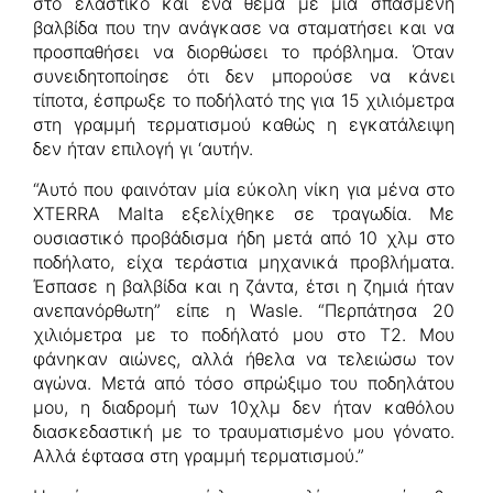
στο ελαστικό και ένα θέμα με μία σπασμένη
βαλβίδα που την ανάγκασε να σταματήσει και να
προσπαθήσει να διορθώσει το πρόβλημα. Όταν
συνειδητοποίησε ότι δεν μπορούσε να κάνει
τίποτα, έσπρωξε το ποδήλατό της για 15 χιλιόμετρα
στη γραμμή τερματισμού καθώς η εγκατάλειψη
δεν ήταν επιλογή γι ‘αυτήν.
“Αυτό που φαινόταν μία εύκολη νίκη για μένα στο
XTERRA Malta εξελίχθηκε σε τραγωδία. Με
ουσιαστικό προβάδισμα ήδη μετά από 10 χλμ στο
ποδήλατο, είχα τεράστια μηχανικά προβλήματα.
Έσπασε η βαλβίδα και η ζάντα, έτσι η ζημιά ήταν
ανεπανόρθωτη” είπε η Wasle. “Περπάτησα 20
χιλιόμετρα με το ποδήλατό μου στο T2. Μου
φάνηκαν αιώνες, αλλά ήθελα να τελειώσω τον
αγώνα. Μετά από τόσο σπρώξιμο του ποδηλάτου
μου, η διαδρομή των 10χλμ δεν ήταν καθόλου
διασκεδαστική με το τραυματισμένο μου γόνατο.
Αλλά έφτασα στη γραμμή τερματισμού.”