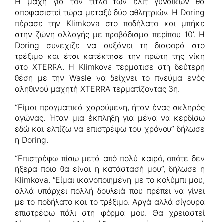
Η μάχη για τον τίτλο των ελίτ γυναικών θα
αποφασιστεί τώρα μεταξύ δύο αθλητριών. Η Doring
πέρασε την Klimkova στο ποδήλατο και μπήκε
στην ζώνη αλλαγής με προβάδισμα περίπου 10’. Η
Doring συνεχιζε να αυξάνει τη διαφορά στο
τρέξιμο και έτσι κατέκτησε την πρώτη της νίκη
στο XTERRA. H Klimkova τερματισε στη δεύτερη
θέση με την Wasle να δείχνει το πνεύμα ενός
αληθινού μαχητή XTERRA τερματίζοντας 3η.
“Είμαι πραγματικά χαρούμενη, ήταν ένας σκληρός
αγώνας. Ήταν μια έκπληξη για μένα να κερδίσω
εδώ και ελπίζω να επιστρέψω του χρόνου” δήλωσε
η Doring.
“Επιστρέφω πίσω μετά από πολύ καιρό, οπότε δεν
ήξερα ποια θα είναι η κατάστασή μου”, δήλωσε η
Klimkova. “Είμαι ικανοποιημένη με το κολύμπι μου,
αλλά υπάρχει πολλή δουλειά που πρέπει να γίνει
με το ποδήλατο και το τρέξιμο. Αργά αλλά σίγουρα
επιστρέφω πάλι στη φόρμα μου. Θα χρειαστεί