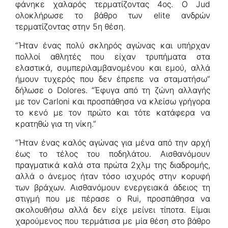
φάνηκε χαλαρός τερματίζοντας 4ος. Ο Jud
ολοκλήρωσε το βάθρο των elite ανδρών
τερματίζοντας στην 5η θέση.
“Ήταν ένας πολύ σκληρός αγώνας και υπήρχαν
πολλοί αθλητές που είχαν τρυπήματα στα
ελαστικά, συμπεριλαμβανομένου και εμού, αλλά
ήμουν τυχερός που δεν έπρεπε να σταματήσω”
δήλωσε ο Dolores. “Έφυγα από τη ζώνη αλλαγής
με τον Carloni και προσπάθησα να κλείσω γρήγορα
το κενό με τον πρώτο και τότε κατάφερα να
κρατηθώ για τη νίκη.”
“Ήταν ένας καλός αγώνας για μένα από την αρχή
έως το τέλος του ποδηλάτου. Αισθανόμουν
πραγματικά καλά στα πρώτα 2χλμ της διαδρομής,
αλλά ο άνεμος ήταν τόσο ισχυρός στην κορυφή
των βράχων. Αισθανόμουν ενεργειακά άδειος τη
στιγμή που με πέρασε ο Rui, προσπάθησα να
ακολουθήσω αλλά δεν είχε μείνει τίποτα. Είμαι
χαρούμενος που τερμάτισα με μία θέση στο βάθρο