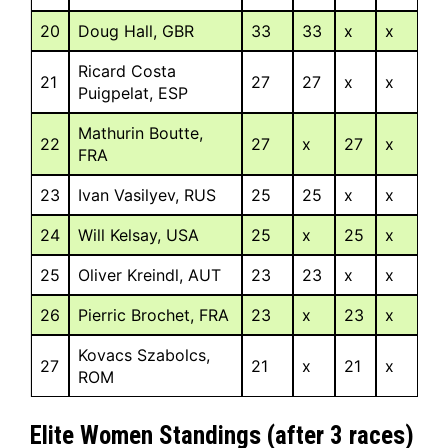
20
Doug Hall, GBR
33
33
x
x
Ricard Costa
21
27
27
x
x
Puigpelat, ESP
Mathurin Boutte,
22
27
x
27
x
FRA
23
Ivan Vasilyev, RUS
25
25
x
x
24
Will Kelsay, USA
25
x
25
x
25
Oliver Kreindl, AUT
23
23
x
x
26
Pierric Brochet, FRA
23
x
23
x
Kovacs Szabolcs,
27
21
x
21
x
ROM
Elite Women Standings (after 3 races)