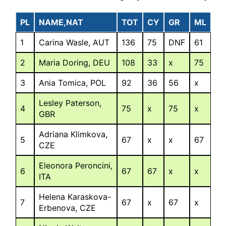
PL
NAME,NAT
TOT
CY
GR
ML
1
Carina Wasle, AUT
136
75
DNF
61
2
Maria Doring, DEU
108
33
x
75
3
Ania Tomica, POL
92
36
56
x
Lesley Paterson,
4
75
x
75
x
GBR
Adriana Klimkova,
5
67
x
x
67
CZE
Eleonora Peroncini,
6
67
67
x
x
ITA
Helena Karaskova-
7
67
x
67
x
Erbenova, CZE