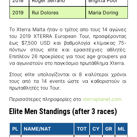
2018
Roger Serrano
Brigitta Poor
2019
Rui Dolores
Maria Doring
Το Xterra Malta ήταν ο τρίτος απο τους 14 αγώνες
του 2019 XTERRA European Tour, προσφέροντας
έως $7,500 USD και βαθμολογία κλίμακας 75-
πόντων στους elite και ερασιτέχνες αθλητές.
Επιπλέον 26 προκρίσεις για τους age groupers για
να αγωνιστούν στο παγκόσμιο πρωτάθλημα Xterra.
Στους elite υπολογίζονται οι 8 καλύτεροι χρόνοι
τους από τα 14 events ώστε να καθοριστούν οι
πρωταθλητές του Tour.
Περισσότερες πληροφορίες στο
xterraplanet.com.
Elite Men Standings (after 3 races)
PL
NAME/NAT
TOT
CY
GR
ML