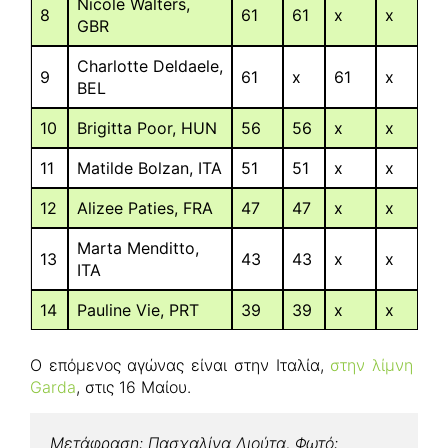
Nicole Walters,
8
61
61
x
x
GBR
Charlotte Deldaele,
9
61
x
61
x
BEL
10
Brigitta Poor, HUN
56
56
x
x
11
Matilde Bolzan, ITA
51
51
x
x
12
Alizee Paties, FRA
47
47
x
x
Marta Menditto,
13
43
43
x
x
ITA
14
Pauline Vie, PRT
39
39
x
x
Ο επόμενος αγώνας είναι στην Ιταλία,
στην λίμνη
Garda
, στις 16 Μαίου.
Μετάφραση: Πασχαλίνα Λιούτα, Φωτό: 