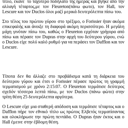
τίτλο, έκανε το ταχύτερο ποδήλατο της ημέρας και βγήκε από την
αλλαγή τέταρτος,με τον Fleureton(πάνω φωτο), τον Hall, τον
Lescure και τον Duclos όλοι μαζί μερικά δευτερόλεπτα πίσω του.
Στο τέλος του πρώτου γύρου στο τρέξιμο, ο Forissier ήταν ακόμα
επικεφαλής και άνοιξε τη διαφορά ακόμη περισσότερο. Η μεγάλη
μάχη γινόταν πίσω του, καθώς ο Fleureton ερχόταν γρήγορα από
πίσω και πέρασε τον Dupras στην αρχή του δεύτερου γύρου, ενώ
ο Duclos είχε πολύ καλό ρυθμό για να περάσει τον Dafflon και τον
Lescure.
Τίποτα δεν θα άλλαζε στο προβάδισμα κατά τη διάρκεια του
δεύτερου γύρου και έτσι ο Forissier πέρασε πρώτος τη γραμμή
τερματισμού με χρόνο 2:15:07. Ο Fleureton τερμάτισε δεύτερος
σχεδόν τέσσερα λεπτά πίσω, με τον Duclos (πάνω φώτο) στην
τρίτη θέση 25 δευτερόλεπτα αργότερα.
Ο Lescure είχε μια σταθερή απόδοση και τερμάτισε τέταρτος και ο
Dafflon πήρε τον εθνικό τίτλο ως πρώτος Ελβετός τερματίσαντας
και ολοκλήρωσε την πρώτη πεντάδα. Ο Dupras ήταν έκτος και ο
Hall έμεινε στην έβδομη θέση.