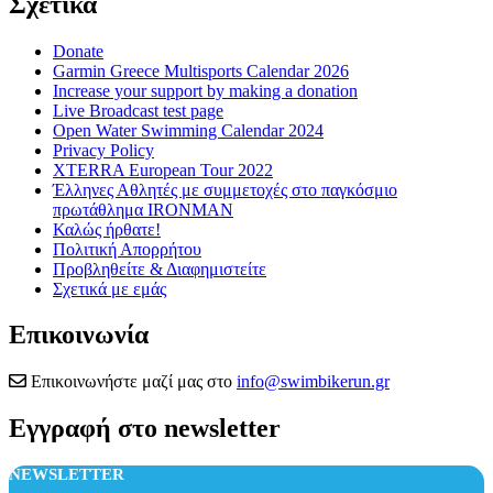
Σχετικά
Donate
Garmin Greece Multisports Calendar 2026
Increase your support by making a donation
Live Broadcast test page
Open Water Swimming Calendar 2024
Privacy Policy
XTERRA European Tour 2022
Έλληνες Αθλητές με συμμετοχές στο παγκόσμιο
πρωτάθλημα IRONMAN
Καλώς ήρθατε!
Πολιτική Απορρήτου
Προβληθείτε & Διαφημιστείτε
Σχετικά με εμάς
Επικοινωνία
Επικοινωνήστε μαζί μας στο
info@swimbikerun.gr
Εγγραφή στο newsletter
NEWSLETTER