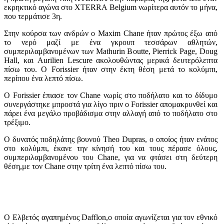
εκρηκτικό αγώνα στο XTERRA Belgium νωρίτερα αυτόν το μήνα,
που τερμάτισε 3η.
Στην κούρσα των ανδρών ο Maxim Chane ήταν πρώτος έξω από
το νερό μαζί με ένα γκρουπ τεσσάρων αθλητών,
συμπεριλαμβανομένων των Mathurin Boutte, Pierrick Page, Doug
Hall, και Aurilien Lescure ακολουθώντας μερικά δευτερόλεπτα
πίσω του. Ο Forissier ήταν στην έκτη θέση μετά το κολύμπι,
περίπου ένα λεπτό πίσω.
Ο Forissier έπιασε τον Chane νωρίς στο ποδήλατο και το δίδυμο
συνεργάστηκε μπροστά για λίγο πριν ο Forissier απομακρυνθεί και
πάρει ένα μεγάλο προβάδισμα στην αλλαγή από το ποδήλατο στο
τρέξιμο.
Ο δυνατός ποδηλάτης βουνού Theo Dupras, ο οποίος ήταν ενάτος
στο κολύμπι, έκανε την κίνησή του και τους πέρασε όλους,
συμπεριλαμβανομένου του Chane, για να φτάσει στη δεύτερη
θέση,με τον Chane στην τρίτη ένα λεπτό πίσω του.
Ο Ελβετός αγαπημένος Dafflon,o οποία αγωνίζεται για τον εθνικό