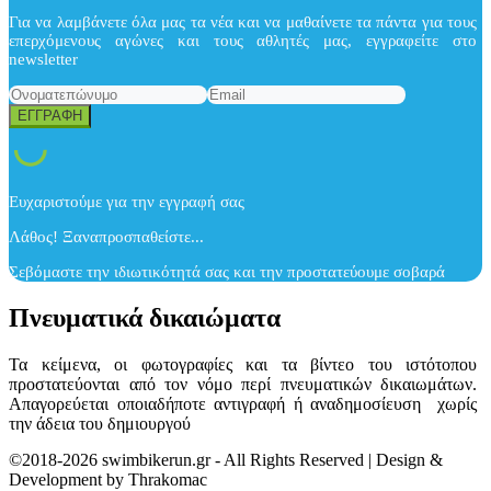
Για να λαμβάνετε όλα μας τα νέα και να μαθαίνετε τα πάντα για τους
επερχόμενους αγώνες και τους αθλητές μας, εγγραφείτε στο
newsletter
Ευχαριστούμε για την εγγραφή σας
Λάθος! Ξαναπροσπαθείστε...
Σεβόμαστε την ιδιωτικότητά σας και την προστατεύουμε σοβαρά
Πνευματικά δικαιώματα
Τα κείμενα, οι φωτογραφίες και τα βίντεο του ιστότοπου
προστατεύονται από τον νόμο περί πνευματικών δικαιωμάτων.
Απαγορεύεται οποιαδήποτε αντιγραφή ή αναδημοσίευση χωρίς
την άδεια του δημιουργού
©2018-2026 swimbikerun.gr - All Rights Reserved | Design &
Development by Thrakomac