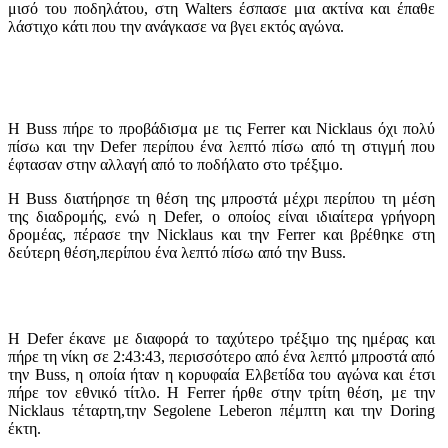
μισό του ποδηλάτου, στη Walters έσπασε μια ακτίνα και έπαθε
λάστιχο κάτι που την ανάγκασε να βγει εκτός αγώνα.
Η Buss πήρε το προβάδισμα με τις Ferrer και Nicklaus όχι πολύ
πίσω και την Defer περίπου ένα λεπτό πίσω από τη στιγμή που
έφτασαν στην αλλαγή από το ποδήλατο στο τρέξιμο.
Η Buss διατήρησε τη θέση της μπροστά μέχρι περίπου τη μέση
της διαδρομής, ενώ η Defer, ο οποίος είναι ιδιαίτερα γρήγορη
δρομέας, πέρασε την Nicklaus και την Ferrer και βρέθηκε στη
δεύτερη θέση,περίπου ένα λεπτό πίσω από την Buss.
Η Defer έκανε με διαφορά το ταχύτερο τρέξιμο της ημέρας και
πήρε τη νίκη σε 2:43:43, περισσότερο από ένα λεπτό μπροστά από
την Buss, η οποία ήταν η κορυφαία Ελβετίδα του αγώνα και έτσι
πήρε τον εθνικό τίτλο. Η Ferrer ήρθε στην τρίτη θέση, με την
Nicklaus τέταρτη,την Segolene Leberon πέμπτη και την Doring
έκτη.