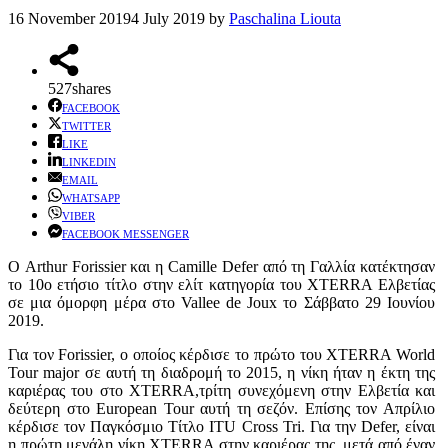
16 November 2019
4 July 2019
by
Paschalina Liouta
527
shares
FACEBOOK
TWITTER
LIKE
LINKEDIN
EMAIL
WHATSAPP
VIBER
FACEBOOK MESSENGER
Ο Arthur Forissier και η Camille Defer από τη Γαλλία κατέκτησαν
το 10ο ετήσιο τίτλο στην ελίτ κατηγορία του XTERRA Ελβετίας
σε μια όμορφη μέρα στο Vallee de Joux το Σάββατο 29 Ιουνίου
2019.
Για τον Forissier, ο οποίος κέρδισε το πρώτο του XTERRA World
Tour major σε αυτή τη διαδρομή το 2015, η νίκη ήταν η έκτη της
καριέρας του στο XTERRA,τρίτη συνεχόμενη στην Ελβετία και
δεύτερη στο European Tour αυτή τη σεζόν. Επίσης τον Απρίλιο
κέρδισε τον Παγκόσμιο Τίτλο ITU Cross Tri. Για την Defer, είναι
η πρώτη μεγάλη νίκη XTERRA στην καριέρας της, μετά από έναν