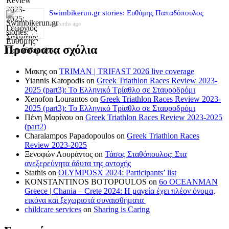
Swimbikerun.gr stories: Ευθύμης Παπαδόπουλος
8 months ago
Πρόσφατα σχόλια
Μακης
on
TRIMAN | TRIFAST 2026 live coverage
Yiannis Katopodis
on
Greek Triathlon Races Review 2023-
2025 (part3): Το Ελληνικό Τρίαθλο σε Σταυροδρόμι
Xenofon Lourantos
on
Greek Triathlon Races Review 2023-
2025 (part3): Το Ελληνικό Τρίαθλο σε Σταυροδρόμι
Πένη Μαρίνου
on
Greek Triathlon Races Review 2023-2025
(part2)
Charalampos Papadopoulos
on
Greek Triathlon Races
Review 2023-2025
Ξενοφών Λουράντος
on
Τάσος Σταθόπουλος: Στα
ανεξερεύνητα άδυτα της αντοχής
Stathis
on
OLYMPOSX 2024: Participants’ list
KONSTANTINOS BOTOPOULOS
on
6ο OCEANMAN
Greece | Chania – Crete 2024: Η μαγεία έχει πλέον όνομα,
εικόνα και ξεχωριστά συναισθήματα
childcare services
on
Sharing is Caring