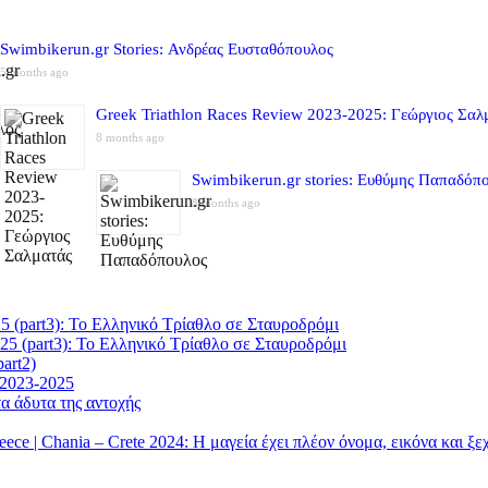
Swimbikerun.gr Stories: Ανδρέας Ευσταθόπουλος
5 months ago
Greek Triathlon Races Review 2023-2025: Γεώργιος Σαλ
8 months ago
Swimbikerun.gr stories: Ευθύμης Παπαδόπ
8 months ago
5 (part3): Το Ελληνικό Τρίαθλο σε Σταυροδρόμι
25 (part3): Το Ελληνικό Τρίαθλο σε Σταυροδρόμι
art2)
 2023-2025
α άδυτα της αντοχής
| Chania – Crete 2024: Η μαγεία έχει πλέον όνομα, εικόνα και ξ