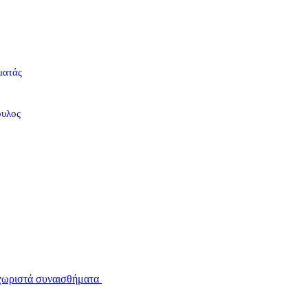
ματάς
ουλος
εχωριστά συναισθήματα