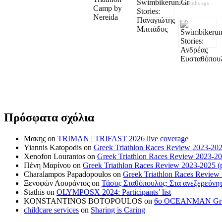
5 months ago
Πρόσφατα σχόλια
Μακης
on
TRIMAN | TRIFAST 2026 live coverage
Yiannis Katopodis
on
Greek Triathlon Races Review 2023-202
Xenofon Lourantos
on
Greek Triathlon Races Review 2023-20
Πένη Μαρίνου
on
Greek Triathlon Races Review 2023-2025 (p
Charalampos Papadopoulos
on
Greek Triathlon Races Review
Ξενοφών Λουράντος
on
Τάσος Σταθόπουλος: Στα ανεξερεύνητ
Stathis
on
OLYMPOSX 2024: Participants’ list
KONSTANTINOS BOTOPOULOS
on
6ο OCEANMAN Greece 
childcare services
on
Sharing is Caring