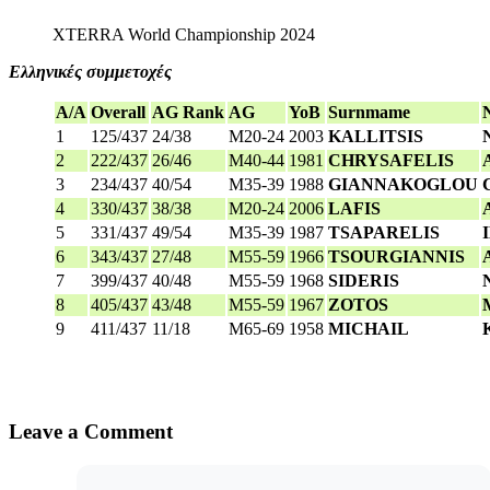
XTERRA World Championship 2024
Ελληνικές συμμετοχές
A/A
Overall
AG Rank
AG
YoB
Surnmame
1
125/437
24/38
M20-24
2003
KALLITSIS
2
222/437
26/46
M40-44
1981
CHRYSAFELIS
3
234/437
40/54
M35-39
1988
GIANNAKOGLOU
4
330/437
38/38
M20-24
2006
LAFIS
5
331/437
49/54
M35-39
1987
TSAPARELIS
6
343/437
27/48
M55-59
1966
TSOURGIANNIS
7
399/437
40/48
M55-59
1968
SIDERIS
8
405/437
43/48
M55-59
1967
ZOTOS
9
411/437
11/18
M65-69
1958
MICHAIL
Leave a Comment