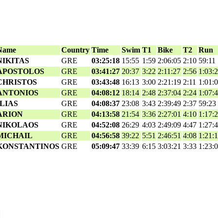
Name
Country
Time
Swim
T1
Bike
T2
Run
NIKITAS
GRE
03:25:18
15:55
1:59
2:06:05
2:10
59:11
APOSTOLOS
GRE
03:41:27
20:37
3:22
2:11:27
2:56
1:03:
CHRISTOS
GRE
03:43:48
16:13
3:00
2:21:19
2:11
1:01:
ANTONIOS
GRE
04:08:12
18:14
2:48
2:37:04
2:24
1:07:
ILIAS
GRE
04:08:37
23:08
3:43
2:39:49
2:37
59:23
ARION
GRE
04:13:58
21:54
3:36
2:27:01
4:10
1:17:
NIKOLAOS
GRE
04:52:08
26:29
4:03
2:49:09
4:47
1:27:
MICHAIL
GRE
04:56:58
39:22
5:51
2:46:51
4:08
1:21:
KONSTANTINOS
GRE
05:09:47
33:39
6:15
3:03:21
3:33
1:23: