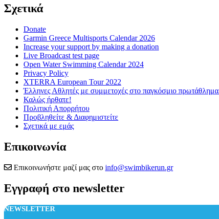
Σχετικά
Donate
Garmin Greece Multisports Calendar 2026
Increase your support by making a donation
Live Broadcast test page
Open Water Swimming Calendar 2024
Privacy Policy
XTERRA European Tour 2022
Έλληνες Αθλητές με συμμετοχές στο παγκόσμιο πρωτάθλ
Καλώς ήρθατε!
Πολιτική Απορρήτου
Προβληθείτε & Διαφημιστείτε
Σχετικά με εμάς
Επικοινωνία
Επικοινωνήστε μαζί μας στο
info@swimbikerun.gr
Εγγραφή στο newsletter
NEWSLETTER