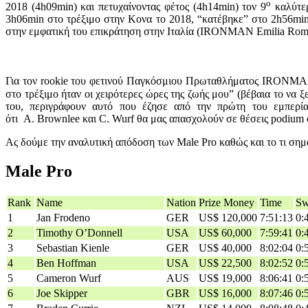
ο
2018 (4h09min) και πετυχαίνοντας φέτος (4h14min) τον 9
καλύτερ
3h06min στο τρέξιμο στην Κονα το 2018, “κατέβηκε” στο 2h56min 
στην εμφατική του επικράτηση στην Ιταλία (IRONMAN Emilia Ro
Για τον rookie του φετινού Παγκόσμιου Πρωταθλήματος IRONM
στο τρέξιμο ήταν οι χειρότερες ώρες της ζωής μου” (βέβαια το να ξ
του, περιγράφουν αυτό που έζησε από την πρώτη του εμπερί
ότι Α. Brownlee και C. Wurf θα μας απασχολούν σε θέσεις podium 
Ας δούμε την αναλυτική απόδοση των Male Pro καθώς και το τι σημ
Male Pro
Rank
Name
Nation
Prize Money
Time
S
1
Jan Frodeno
GER
US$ 120,000
7:51:13
0:
2
Timothy O’Donnell
USA
US$ 60,000
7:59:41
0:
3
Sebastian Kienle
GER
US$ 40,000
8:02:04
0:
4
Ben Hoffman
USA
US$ 22,500
8:02:52
0:
5
Cameron Wurf
AUS
US$ 19,000
8:06:41
0:
6
Joe Skipper
GBR
US$ 16,000
8:07:46
0: