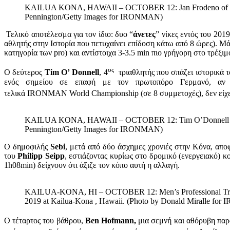
KAILUA KONA, HAWAII – OCTOBER 12: Jan Frodeno of German
Pennington/Getty Images for IRONMAN)
Τελικό αποτέλεσμα για τον ίδιο: δυο “
άνετες
” νίκες εντός του 20
αθλητής στην Ιστορία που πετυχαίνει επίδοση κάτω από 8 ώρες). Μάλ
κατηγορία των pro) και αντίστοιχα 3-3.5 min πιο γρήγορη στο τρέξ
ος
Ο δεύτερος
Tim O’ Donnell
, 4
τριαθλητής που σπάζει ιστορικά τ
ενός σημείου σε επαφή με τον πρωτοπόρο Γερμανό, αν 
τελικά IRONMAN World Championship (σε 8 συμμετοχές), δεν είχε 
KAILUA KONA, HAWAII – OCTOBER 12: Tim O’Donnell of the 
Pennington/Getty Images for IRONMAN)
Ο δημοφιλής
Sebi
, μετά από δύο άσχημες χρονιές στην Κόνα, απο
του
Philipp Seipp
, εστιάζοντας κυρίως στο δρομικό (ενεργειακό) κ
1h08min) δείχνουν ότι άξιζε τον κόπο αυτή η αλλαγή.
KAILUA-KONA, HI – OCTOBER 12: Men’s Professional Triath
2019 at Kailua-Kona , Hawaii. (Photo by Donald Miralle fo
Ο τέταρτος του βάθρου,
Ben Hofmann,
μια σεμνή και αθόρυβη παρ