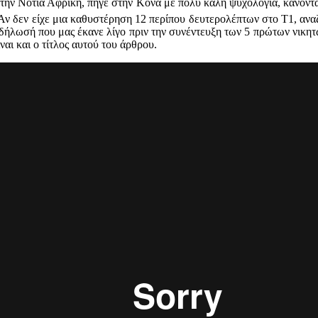
την Νότια Αφρική, πήγε στην Κόνα με πολύ καλή ψυχολογία, κάνοντα
Αν δεν είχε μια καθυστέρηση 12 περίπου δευτερολέπτων στο Τ1, ανα
δήλωσή που μας έκανε λίγο πριν την συνέντευξη των 5 πρώτων νικητών
ναι και ο τίτλος αυτού του άρθρου.