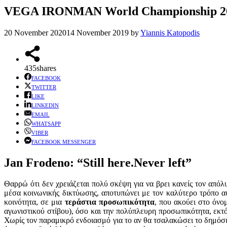
VEGA IRONMAN World Championship 20
20 November 2020
14 November 2019
by
Yiannis Katopodis
435
shares
FACEBOOK
TWITTER
LIKE
LINKEDIN
EMAIL
WHATSAPP
VIBER
FACEBOOK MESSENGER
Jan Frodeno: “Still here.Νever left”
Θαρρώ ότι δεν χρειάζεται πολύ σκέψη για να βρει κανείς τον από
μέσα κοινωνικής δικτύωσης, αποτυπώνει με τον καλύτερο τρόπο 
κοινότητα, σε μια
τεράστια προσωπικότητα
, που ακούει στο όνο
αγωνιστικού στίβου), όσο και την πολύπλευρη προσωπικότητα, εκτός
Χωρίς τον παραμικρό ενδοιασμό για το αν θα τσαλακώσει το δημόσι