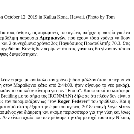
October 12, 2019 in Kailua Kona, Hawaii. (Photo by Tom
 Για τους άνδρες, τις παραμονές του αγώνα, υπήρχε η υποψία για ένα
 εμβόλιμη παρουσία
Αμερικανών
, που έχουν τόσα χρόνια να δουν
 και 2 συνεχόμενα χρόνια 2ος Παγκόσμιος Πρωταθλητής 70.3. Στις
πηγαδάκια. Κανείς δεν περίμενε ότι στις γυναίκες θα γίνονταν τέτοια
λέψεις διαψεύστηκαν.
 πλέον έτρεχε με αντίπαλο τον χρόνο (πόσο μάλλον όταν τα περυσινά
η στον Μαραθώνιο κάτω από 2:44:00, ήταν σίγουρο το νέο ρεκόρ).
ωσαν το επιπλέον κίνητρο για τον “Frodo”. Και φυσικά το κατάφερε
ι Breitling με το σήμα της IRONMAN) δήλωσε ότι πλέον δεν είναι ο
υς τον παρομοιάζουν ως “τον
Roger Federer
” του τριάθλου. Και η
ραυματισμό στο τρέξιμο την ώρα του αγώνα, 2018: αποχή λόγω
stress
σμένος για διάκριση και ακόμη περισσότερο για την νίκη και ίσως
. Δεν είναι τυχαίο που δεν ρίσκαρε την συμμετοχή του στην Νίκαια,