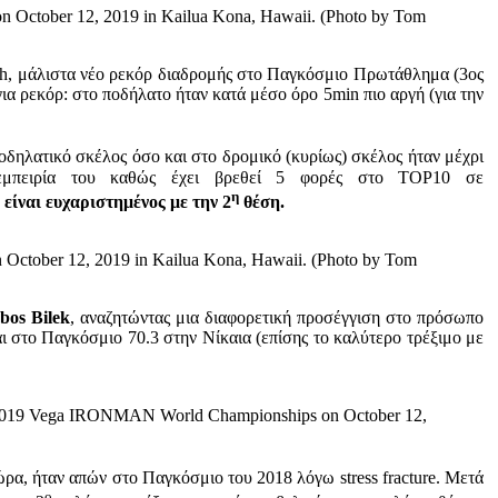
October 12, 2019 in Kailua Kona, Hawaii. (Photo by Tom
ub8h, μάλιστα νέο ρεκόρ διαδρομής στο Παγκόσμιο Πρωτάθλημα (3ος
 για ρεκόρ: στο ποδήλατο ήταν κατά μέσο όρο 5min πιο αργή (για την
δηλατικό σκέλος όσο και στο δρομικό (κυρίως) σκέλος ήταν μέχρι
εμπειρία του καθώς έχει βρεθεί 5 φορές στο TOP10 σε
η
α είναι ευχαριστημένος με την 2
θέση.
ctober 12, 2019 in Kailua Kona, Hawaii. (Photo by Tom
os Bilek
, αναζητώντας μια διαφορετική προσέγγιση στο πρόσωπο
αι στο Παγκόσμιο 70.3 στην Νίκαια (επίσης το καλύτερο τρέξιμο με
e 2019 Vega IRONMAN World Championships on October 12,
ώρα, ήταν απών στο Παγκόσμιο του 2018 λόγω stress fracture. Μετά
ο