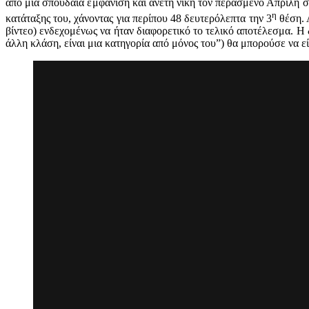
από μια σπουδαία εμφάνιση και άνετη νίκη τον περασμένο Απρίλη σ
η
κατάταξης του, χάνοντας για περίπου 48 δευτερόλεπτα την 3
θέση. 
βίντεο) ενδεχομένως να ήταν διαφορετικό το τελικό αποτέλεσμα. Η 
άλλη κλάση, είναι μια κατηγορία από μόνος του”) θα μπορούσε να εί