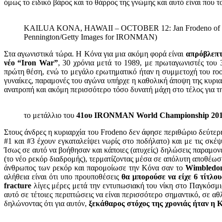
όμως το ειδικό βάρος και το θάρρος της γνώμης και αυτό είναι που τ
KAILUA KONA, HAWAII – OCTOBER 12: Jan Frodeno of German
Pennington/Getty Images for IRONMAN)
Στα αγωνιστικά τώρα. Η Κόνα για μια ακόμη φορά είναι
απρόβλεπ
νέο “Iron War”
, 30 χρόνια μετά το 1989, με πρωταγωνιστές του 
πρώτη θέση, ενώ το μεγάλο ερωτηματικό ήταν η συμμετοχή του ro
γυναίκες, παραμονές του αγώνα υπήρχε η καθολική άποψη της κυρια
ανατροπή και ακόμη περισσότερο τόσο δυνατή μάχη στο τέλος για τη
το μετάλλιο του
41ου IRONMAN World Championship 20
Στους άνδρες η κυριαρχία του Frodeno δεν άφησε περιθώριο δεύτερης
#1 και #3 έχουν εγκαταλείψει νωρίς στο ποδήλατο) και με τις σκέψ
Ίσως σε αυτό να βοήθησαν και κάποιες (ατυχείς) δηλώσεις παραμονέ
(το νέο ρεκόρ διαδρομής), τερματίζοντας μέσα σε απόλυτη αποθέωσ
άνθρωπος των ρεκόρ και παρομοίωσε την Κόνα σαν το
Wimbledo
αλήθεια είναι ότι υπο προυποθέσεις
θα μπορούσε να είχε 6 τίτλο
fracture
λίγες μέρες μετά την εντυπωσιακή του νίκη στο Παγκόσμιο
αυτό σε τέτοιες περιπτώσεις να είναι περισσότερο σημαντικό, σε αθ
δηλώνοντας ότι για αυτόν,
ξεκάθαρος στόχος της χρονιάς ήταν η 