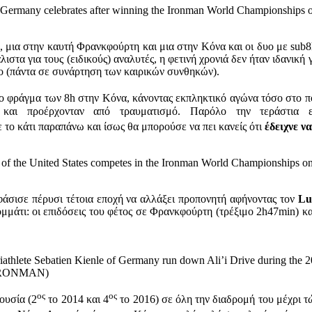
y celebrates after winning the Ironman World Championships on 
19, μια στην καυτή Φρανκφούρτη και μια στην Κόνα και οι δυο με s
ιστα για τους (ειδικούς) αναλυτές, η φετινή χρονιά δεν ήταν ιδανική
ιμο (πάντα σε συνάρτηση των καιρικών συνθηκών).
ο φράγμα των 8h στην Κόνα, κάνοντας εκπληκτικό αγώνα τόσο στο πο
και προέρχονταν από τραυματισμό. Παρόλο την τεράστια 
το κάτι παραπάνω και ίσως θα μπορούσε να πει κανείς ότι
έδειχνε ν
United States competes in the Ironman World Championships on O
φάσισε πέρυσι τέτοια εποχή να αλλάξει προπονητή αφήνοντας τον
Lub
ομμάτι: οι επιδόσεις του φέτος σε Φρανκφούρτη (τρέξιμο 2h47min) κ
lete Sebatien Kienle of Germany run down Ali’i Drive during th
r IRONMAN)
ος
ος
ουσία (2
το 2014 και 4
το 2016) σε όλη την διαδρομή του μέχρι τ