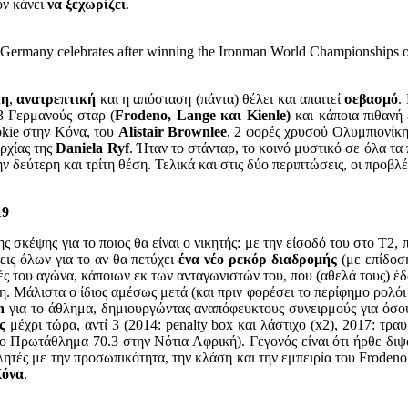
ον κάνει
να ξεχωρίζει
.
y celebrates after winning the Ironman World Championships on 
τη
,
ανατρεπτική
και η απόσταση (πάντα) θέλει και απαιτεί
σεβασμό
.
3 Γερμανούς σταρ (
Frodeno, Lange και Kienle)
και κάποια πιθανή
okie στην Κόνα, του
Alistair Brownlee
, 2 φορές χρυσού Ολυμπιονίκη
ρχίας της
Daniela Ryf
. Ήταν το στάνταρ, το κοινό μυστικό σε όλα τα 
ν δεύτερη και τρίτη θέση. Τελικά και στις δύο περιπτώσεις, οι προβ
19
 σκέψης για το ποιος θα είναι ο νικητής: με την είσοδό του στο Τ2,
εις όλων για το αν θα πετύχει
ένα νέο ρεκόρ διαδρομής
(με επίδοσ
ς του αγώνα, κάποιων εκ των ανταγωνιστών του, που (αθελά τους) έδ
η. Μάλιστα ο ίδιος αμέσως μετά (και πριν φορέσει το περίφημο ρολό
n
για το άθλημα, δημιουργώντας αναπόφευκτους συνειρμούς για όσο
υς
μέχρι τώρα, αντί 3 (2014: penalty box και λάστιχο (x2), 2017: τ
 Πρωτάθλημα 70.3 στην Νότια Αφρική). Γεγονός είναι ότι ήρθε διψα
λητές με την προσωπικότητα, την κλάση και την εμπειρία του Frodeno
Κόνα
.