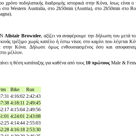
ο χρόνο ποδηλατικής διαδρομής ιστορικά στην Κόνα, ίσως είναι ο
στο Western Australia, στο 2h50min (Austria), στο 2h50min στο Ro
magna).
AN
Alistair Brownlee
, αξίζει να αναφέρουμε την δήλωση του μετά το
εκινάς τρέξιμο χωρίς καπέλο ή έστω visor, στο καμίνι που λέγεται Κό
α στην Κόνα. Δήλωσε όμως ενθουσιασμένος όσο και αποφασισμέ
στο μέλλον.
αίνει η θέση κατάταξης για καθένα από τους
10 πρώτους
Male & Femal
wim
Bike
Run
47:31
4:16:02
2:42:43
47:38
4:18:11
2:49:45
52:17
4:15:04
2:49:56
51:01
4:24:01
2:43:08
52:25
4:14:44
2:55:03
52:28
4:16:18
2:53:30