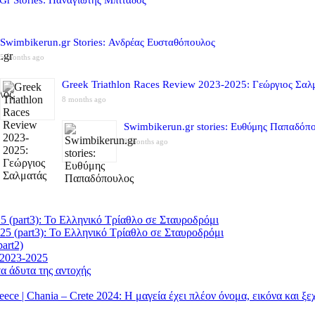
Swimbikerun.gr Stories: Ανδρέας Ευσταθόπουλος
5 months ago
Greek Triathlon Races Review 2023-2025: Γεώργιος Σαλ
8 months ago
Swimbikerun.gr stories: Ευθύμης Παπαδόπ
8 months ago
5 (part3): Το Ελληνικό Τρίαθλο σε Σταυροδρόμι
25 (part3): Το Ελληνικό Τρίαθλο σε Σταυροδρόμι
art2)
 2023-2025
α άδυτα της αντοχής
| Chania – Crete 2024: Η μαγεία έχει πλέον όνομα, εικόνα και ξ