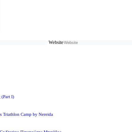
Website
(Part I)
s Triathlon Camp by Nereida
Gr Stories: Παναγιώτης Μπιτάδος