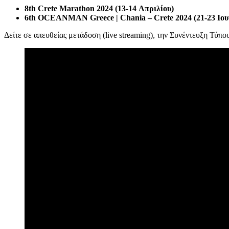
8th Crete Marathon 2024 (13-14 Απριλίου)
6th OCEANMAN Greece | Chania – Crete 2024 (21-23 Ιου
Δείτε σε απευθείας μετάδοση (live streaming), την Συνέντευξη Τύπο