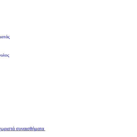
ματάς
ουλος
εχωριστά συναισθήματα