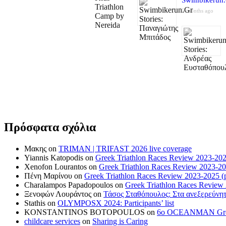
5 months ago
Πρόσφατα σχόλια
Μακης
on
TRIMAN | TRIFAST 2026 live coverage
Yiannis Katopodis
on
Greek Triathlon Races Review 2023-202
Xenofon Lourantos
on
Greek Triathlon Races Review 2023-20
Πένη Μαρίνου
on
Greek Triathlon Races Review 2023-2025 (p
Charalampos Papadopoulos
on
Greek Triathlon Races Review
Ξενοφών Λουράντος
on
Τάσος Σταθόπουλος: Στα ανεξερεύνητ
Stathis
on
OLYMPOSX 2024: Participants’ list
KONSTANTINOS BOTOPOULOS
on
6ο OCEANMAN Greece 
childcare services
on
Sharing is Caring