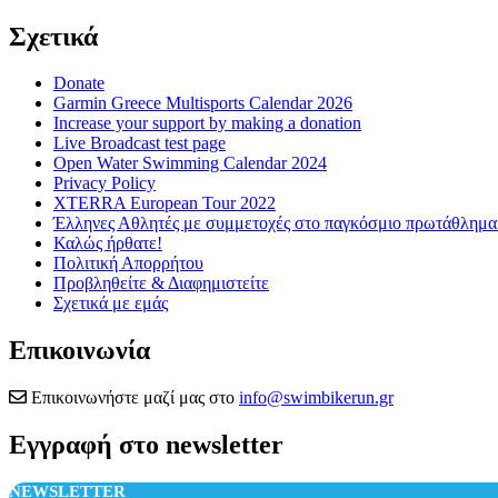
Σχετικά
Donate
Garmin Greece Multisports Calendar 2026
Increase your support by making a donation
Live Broadcast test page
Open Water Swimming Calendar 2024
Privacy Policy
XTERRA European Tour 2022
Έλληνες Αθλητές με συμμετοχές στο παγκόσμιο πρωτάθλ
Καλώς ήρθατε!
Πολιτική Απορρήτου
Προβληθείτε & Διαφημιστείτε
Σχετικά με εμάς
Επικοινωνία
Επικοινωνήστε μαζί μας στο
info@swimbikerun.gr
Εγγραφή στο newsletter
NEWSLETTER