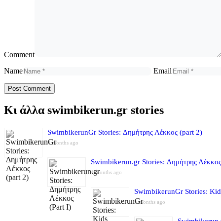
Comment
Name
Email
Κι άλλα swimbikerun.gr stories
SwimbikerunGr Stories: Δημήτρης Λέκκος (part 2)
4 months ago
Swimbikerun.gr Stories: Δημήτρης Λέκκος 
4 months ago
SwimbikerunGr Stories: Kid
5 months ago
Swimbikerun.