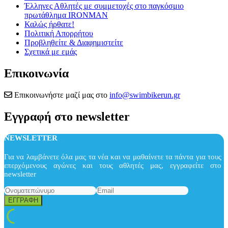
Έλληνες Αθλητές με συμμετοχές στο παγκόσμιο
πρωτάθλημα IRONMAN
Καλώς ήρθατε!
Πολιτική Απορρήτου
Προβληθείτε & Διαφημιστείτε
Σχετικά με εμάς
Επικοινωνία
Επικοινωνήστε μαζί μας στο
info@swimbikerun.gr
Εγγραφή στο newsletter
NEWSLETTER
Για να λαμβάνετε όλα μας τα νέα και να μαθαίνετε τα πάντα για τους
επερχόμενους αγώνες και τους αθλητές μας, εγγραφείτε στο
newsletter