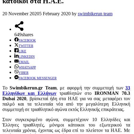
κάτοικοι στα Η.Α.Ε.
20 November 2020
5 February 2020
by
swimbikerun team
649
shares
FACEBOOK
TWITTER
LIKE
LINKEDIN
EMAIL
WHATSAPP
VIBER
FACEBOOK MESSENGER
Το
Swimbikerun.gr Team
, με αφορμή την συμμετοχή των
33
Ελληνίδων και Ελλήνων
τριαθλητών στο
IRONMAN 70.3
Dubai 2020
, βρίσκεταί ήδη στα ΗΑΕ για να σας μεταφέρει τον
παλμό και τα τελευταία νέα από την μεγαλύτερη Ελληνική
συμμετοχή σε τριαθλητικό αγώνα εκτός Ελληνικής επικράτειας.
Στον συγκεκριμένο αγώνα, συμμετέχουν 10 Ελληνίδες και
Έλληνες τριαθλητές, μόνιμοι κάτοικοι του εξωτερικού τα
τελευταία χρόνια, έχοντας ως έδρα επί το πλείστον τα ΗΑΕ. Με