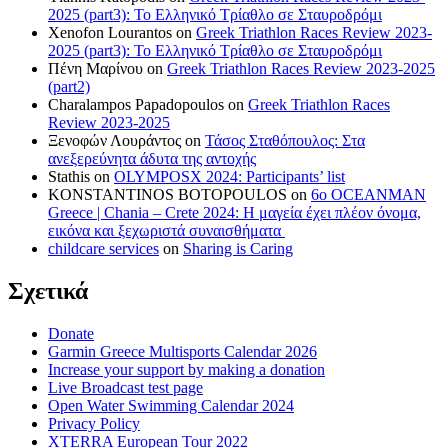
2025 (part3): Το Ελληνικό Τρίαθλο σε Σταυροδρόμι
Xenofon Lourantos
on
Greek Triathlon Races Review 2023-
2025 (part3): Το Ελληνικό Τρίαθλο σε Σταυροδρόμι
Πένη Μαρίνου
on
Greek Triathlon Races Review 2023-2025
(part2)
Charalampos Papadopoulos
on
Greek Triathlon Races
Review 2023-2025
Ξενοφών Λουράντος
on
Τάσος Σταθόπουλος: Στα
ανεξερεύνητα άδυτα της αντοχής
Stathis
on
OLYMPOSX 2024: Participants’ list
KONSTANTINOS BOTOPOULOS
on
6ο OCEANMAN
Greece | Chania – Crete 2024: Η μαγεία έχει πλέον όνομα,
εικόνα και ξεχωριστά συναισθήματα
childcare services
on
Sharing is Caring
Σχετικά
Donate
Garmin Greece Multisports Calendar 2026
Increase your support by making a donation
Live Broadcast test page
Open Water Swimming Calendar 2024
Privacy Policy
XTERRA European Tour 2022