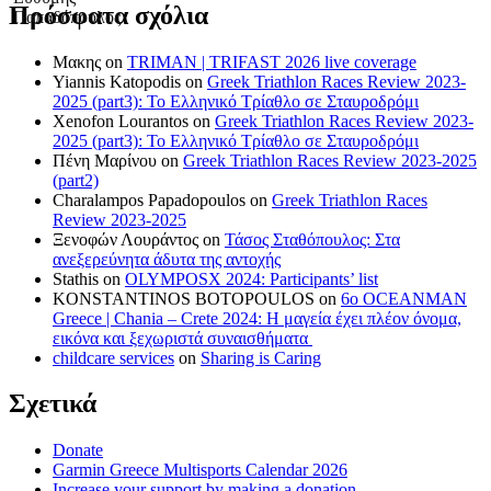
Πρόσφατα σχόλια
Μακης
on
TRIMAN | TRIFAST 2026 live coverage
Yiannis Katopodis
on
Greek Triathlon Races Review 2023-
2025 (part3): Το Ελληνικό Τρίαθλο σε Σταυροδρόμι
Xenofon Lourantos
on
Greek Triathlon Races Review 2023-
2025 (part3): Το Ελληνικό Τρίαθλο σε Σταυροδρόμι
Πένη Μαρίνου
on
Greek Triathlon Races Review 2023-2025
(part2)
Charalampos Papadopoulos
on
Greek Triathlon Races
Review 2023-2025
Ξενοφών Λουράντος
on
Τάσος Σταθόπουλος: Στα
ανεξερεύνητα άδυτα της αντοχής
Stathis
on
OLYMPOSX 2024: Participants’ list
KONSTANTINOS BOTOPOULOS
on
6ο OCEANMAN
Greece | Chania – Crete 2024: Η μαγεία έχει πλέον όνομα,
εικόνα και ξεχωριστά συναισθήματα
childcare services
on
Sharing is Caring
Σχετικά
Donate
Garmin Greece Multisports Calendar 2026
Increase your support by making a donation