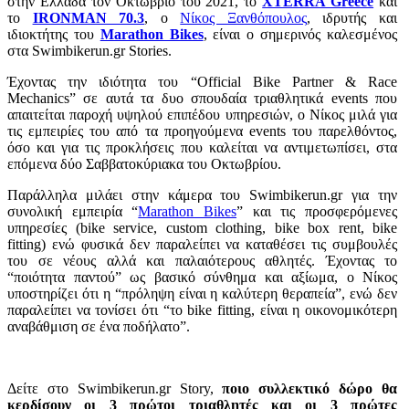
στην Ελλάδα τον Οκτώβριο του 2021, το
XTERRA Greece
και
το
IRONMAN 70.3
, ο
Νίκος Ξανθόπουλος
, ιδρυτής και
ιδιοκτήτης του
Marathon Bikes
, είναι ο σημερινός καλεσμένος
στα Swimbikerun.gr Stories.
Έχοντας την ιδιότητα του “Official Bike Partner & Race
Mechanics” σε αυτά τα δυο σπουδαία τριαθλητικά events που
απαιτείται παροχή υψηλού επιπέδου υπηρεσιών, o Νίκος μιλά για
τις εμπειρίες του από τα προηγούμενα events του παρελθόντος,
όσο και για τις προκλήσεις που καλείται να αντιμετωπίσει, στα
επόμενα δύο Σαββατοκύριακα του Οκτωβρίου.
Παράλληλα μιλάει στην κάμερα του Swimbikerun.gr για την
συνολική εμπειρία “
Marathon Bikes
” και τις προσφερόμενες
υπηρεσίες (bike service, custom clothing, bike box rent, bike
fitting) ενώ φυσικά δεν παραλείπει να καταθέσει τις συμβουλές
του σε νέους αλλά και παλαιότερους αθλητές. Έχοντας το
“ποιότητα παντού” ως βασικό σύνθημα και αξίωμα, ο Νίκος
υποστηρίζει ότι η “πρόληψη είναι η καλύτερη θεραπεία”, ενώ δεν
παραλείπει να τονίσει ότι “το bike fitting, είναι η οικονομικότερη
αναβάθμιση σε ένα ποδήλατο”.
Δείτε στο Swimbikerun.gr Story,
ποιο συλλεκτικό δώρο θα
κερδίσουν οι 3 πρώτοι τριαθλητές και οι 3 πρώτες