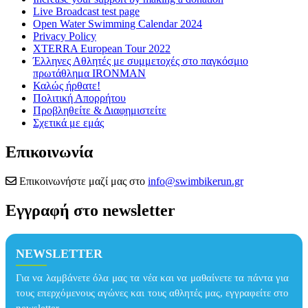
Live Broadcast test page
Open Water Swimming Calendar 2024
Privacy Policy
XTERRA European Tour 2022
Έλληνες Αθλητές με συμμετοχές στο παγκόσμιο
πρωτάθλημα IRONMAN
Καλώς ήρθατε!
Πολιτική Απορρήτου
Προβληθείτε & Διαφημιστείτε
Σχετικά με εμάς
Επικοινωνία
Επικοινωνήστε μαζί μας στο
info@swimbikerun.gr
Εγγραφή στο newsletter
NEWSLETTER
Για να λαμβάνετε όλα μας τα νέα και να μαθαίνετε τα πάντα για
τους επερχόμενους αγώνες και τους αθλητές μας, εγγραφείτε στο
newsletter