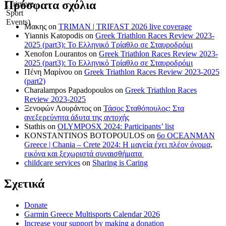
Πρόσφατα σχόλια
Μακης
on
TRIMAN | TRIFAST 2026 live coverage
Yiannis Katopodis
on
Greek Triathlon Races Review 2023-
2025 (part3): Το Ελληνικό Τρίαθλο σε Σταυροδρόμι
Xenofon Lourantos
on
Greek Triathlon Races Review 2023-
2025 (part3): Το Ελληνικό Τρίαθλο σε Σταυροδρόμι
Πένη Μαρίνου
on
Greek Triathlon Races Review 2023-2025
(part2)
Charalampos Papadopoulos
on
Greek Triathlon Races
Review 2023-2025
Ξενοφών Λουράντος
on
Τάσος Σταθόπουλος: Στα
ανεξερεύνητα άδυτα της αντοχής
Stathis
on
OLYMPOSX 2024: Participants’ list
KONSTANTINOS BOTOPOULOS
on
6ο OCEANMAN
Greece | Chania – Crete 2024: Η μαγεία έχει πλέον όνομα,
εικόνα και ξεχωριστά συναισθήματα
childcare services
on
Sharing is Caring
Σχετικά
Donate
Garmin Greece Multisports Calendar 2026
Increase your support by making a donation