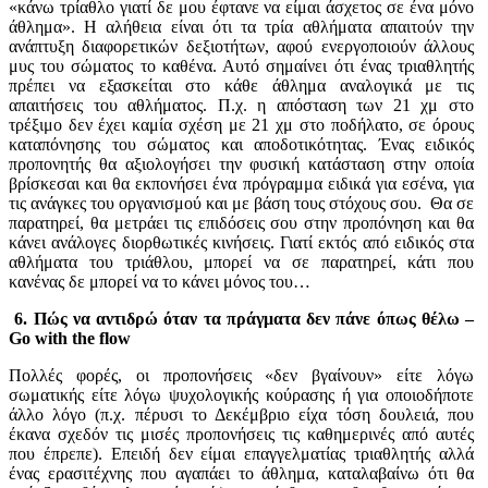
«κάνω τρίαθλο γιατί δε μου έφτανε να είμαι άσχετος σε ένα μόνο
άθλημα». Η αλήθεια είναι ότι τα τρία αθλήματα απαιτούν την
ανάπτυξη διαφορετικών δεξιοτήτων, αφού ενεργοποιούν άλλους
μυς του σώματος το καθένα. Αυτό σημαίνει ότι ένας τριαθλητής
πρέπει να εξασκείται στο κάθε άθλημα αναλογικά με τις
απαιτήσεις του αθλήματος. Π.χ. η απόσταση των 21 χμ στο
τρέξιμο δεν έχει καμία σχέση με 21 χμ στο ποδήλατο, σε όρους
καταπόνησης του σώματος και αποδοτικότητας. Ένας ειδικός
προπονητής θα αξιολογήσει την φυσική κατάσταση στην οποία
βρίσκεσαι και θα εκπονήσει ένα πρόγραμμα ειδικά για εσένα, για
τις ανάγκες του οργανισμού και με βάση τους στόχους σου. Θα σε
παρατηρεί, θα μετράει τις επιδόσεις σου στην προπόνηση και θα
κάνει ανάλογες διορθωτικές κινήσεις. Γιατί εκτός από ειδικός στα
αθλήματα του τριάθλου, μπορεί να σε παρατηρεί, κάτι που
κανένας δε μπορεί να το κάνει μόνος του…
6. Πώς να αντιδρώ όταν τα πράγματα δεν πάνε όπως θέλω –
Go with the flow
Πολλές φορές, οι προπονήσεις «δεν βγαίνουν» είτε λόγω
σωματικής είτε λόγω ψυχολογικής κούρασης ή για οποιοδήποτε
άλλο λόγο (π.χ. πέρυσι το Δεκέμβριο είχα τόση δουλειά, που
έκανα σχεδόν τις μισές προπονήσεις τις καθημερινές από αυτές
που έπρεπε). Επειδή δεν είμαι επαγγελματίας τριαθλητής αλλά
ένας ερασιτέχνης που αγαπάει το άθλημα, καταλαβαίνω ότι θα