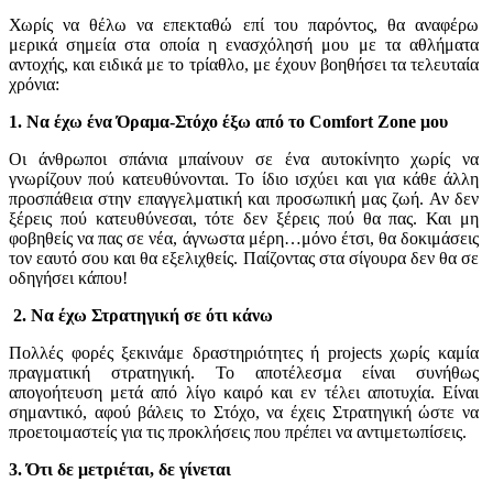
Χωρίς να θέλω να επεκταθώ επί του παρόντος, θα αναφέρω
μερικά σημεία στα οποία η ενασχόλησή μου με τα αθλήματα
αντοχής, και ειδικά με το τρίαθλο, με έχουν βοηθήσει τα τελευταία
χρόνια:
1. Να έχω ένα Όραμα-Στόχο έξω από το Comfort Zone μου
Οι άνθρωποι σπάνια μπαίνουν σε ένα αυτοκίνητο χωρίς να
γνωρίζουν πού κατευθύνονται. Το ίδιο ισχύει και για κάθε άλλη
προσπάθεια στην επαγγελματική και προσωπική μας ζωή. Αν δεν
ξέρεις πού κατευθύνεσαι, τότε δεν ξέρεις πού θα πας. Και μη
φοβηθείς να πας σε νέα, άγνωστα μέρη…μόνο έτσι, θα δοκιμάσεις
τον εαυτό σου και θα εξελιχθείς. Παίζοντας στα σίγουρα δεν θα σε
οδηγήσει κάπου!
2. Να έχω Στρατηγική σε ότι κάνω
Πολλές φορές ξεκινάμε δραστηριότητες ή projects χωρίς καμία
πραγματική στρατηγική. Το αποτέλεσμα είναι συνήθως
απογοήτευση μετά από λίγο καιρό και εν τέλει αποτυχία. Είναι
σημαντικό, αφού βάλεις το Στόχο, να έχεις Στρατηγική ώστε να
προετοιμαστείς για τις προκλήσεις που πρέπει να αντιμετωπίσεις.
3. Ότι δε μετριέται, δε γίνεται