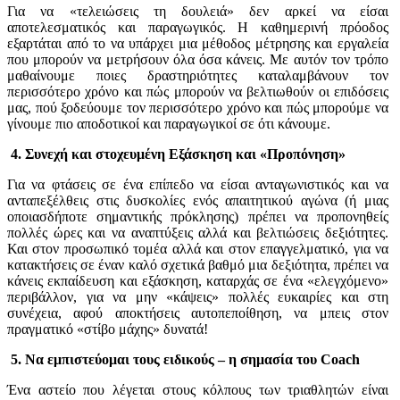
Για να «τελειώσεις τη δουλειά» δεν αρκεί να είσαι
αποτελεσματικός και παραγωγικός. Η καθημερινή πρόοδος
εξαρτάται από το να υπάρχει μια μέθοδος μέτρησης και εργαλεία
που μπορούν να μετρήσουν όλα όσα κάνεις. Με αυτόν τον τρόπο
μαθαίνουμε ποιες δραστηριότητες καταλαμβάνουν τον
περισσότερο χρόνο και πώς μπορούν να βελτιωθούν οι επιδόσεις
μας, πού ξοδεύουμε τον περισσότερο χρόνο και πώς μπορούμε να
γίνουμε πιο αποδοτικοί και παραγωγικοί σε ότι κάνουμε.
4. Συνεχή και στοχευμένη Εξάσκηση και «Προπόνηση»
Για να φτάσεις σε ένα επίπεδο να είσαι ανταγωνιστικός και να
ανταπεξέλθεις στις δυσκολίες ενός απαιτητικού αγώνα (ή μιας
οποιασδήποτε σημαντικής πρόκλησης) πρέπει να προπονηθείς
πολλές ώρες και να αναπτύξεις αλλά και βελτιώσεις δεξιότητες.
Και στον προσωπικό τομέα αλλά και στον επαγγελματικό, για να
κατακτήσεις σε έναν καλό σχετικά βαθμό μια δεξιότητα, πρέπει να
κάνεις εκπαίδευση και εξάσκηση, καταρχάς σε ένα «ελεγχόμενο»
περιβάλλον, για να μην «κάψεις» πολλές ευκαιρίες και στη
συνέχεια, αφού αποκτήσεις αυτοπεποίθηση, να μπεις στον
πραγματικό «στίβο μάχης» δυνατά!
5. Να εμπιστεύομαι τους ειδικούς – η σημασία του Coach
Ένα αστείο που λέγεται στους κόλπους των τριαθλητών είναι