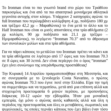
Το Ironman είναι το πιο γνωστό brand στο χώρο του Τριάθλου
παγκοσμίως και ένα από τα πιο απαιτητικά μονοήμερα αθλητικά
γεγονότα αντοχής στον κόσμο. Υπάρχουν 2 κατηγορίες αγώνα: το
full Ironman που περιλαμβάνει κολύμβηση 4 χμ, ποδήλατο 180 χμ
και τρέξιμο 42,2 χμ – Μαραθώνιος) το ένα μετά το άλλο και το
Half Ironman που είναι οι μισές αποστάσεις στα τρία αθλήματα (2
χμ κολύμπι, 90 χμ ποδήλατο και 21,1 χμ τρέξιμο –
Ημιμαραθώνιος), το λεγόμενο “Ironman 70.3” από το άθροισμα
των συνολικών μιλίων και στα τρία αθλήματα.
Για να πάρει κάποιος το μετάλλιο του Ironman πρέπει να κάνει και
τα τρία αθλήματα σε λιγότερο από 17 ώρες και του Ironman 70.3
σε 8 ώρες και 30 λεπτά. Δεν είναι περίεργο ότι ο όρος “ironman”
έχει γίνει συνώνυμο της υπεράνθρωπης προσπάθειας!
Την Κυριακή 14 Απριλίου πραγματοποιήθηκε στη Μεσσηνία, και
σε συνεργασία με το ξενοδοχείο Costa Navarino, ο πρώτος
αγώνας Ironman 70.3 που έγινε ποτέ στην Ελλάδα. Είχα την τιμή
να συμμετάσχω και να τερματίσω, μετά από μια επίπονη αλλά και
στοχευμένη προετοιμασία 6 μηνών περίπου, με προπονήσεις
διάρκειας 10-12 ωρών την εβδομάδα. Ήταν μια μοναδική
εμπειρία, όχι μόνο ο αγώνας αυτός καθαυτός αλλά και όλη η
περίοδος της προετοιμασίας και όλες οι μεταβάσεις, σωματικές και
ψυχολογικές, τις οποίες περνάει κάποιος που έχει βάλει έναν τόσο