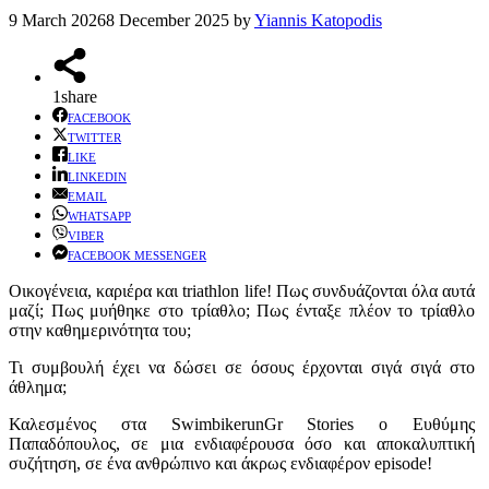
9 March 2026
8 December 2025
by
Yiannis Katopodis
1
share
FACEBOOK
TWITTER
LIKE
LINKEDIN
EMAIL
WHATSAPP
VIBER
FACEBOOK MESSENGER
Οικογένεια, καριέρα και triathlon life! Πως συνδυάζονται όλα αυτά
μαζί; Πως μυήθηκε στο τρίαθλο; Πως ένταξε πλέον το τρίαθλο
στην καθημερινότητα του;
Τι συμβουλή έχει να δώσει σε όσους έρχονται σιγά σιγά στο
άθλημα;
Καλεσμένος στα SwimbikerunGr Stories ο Ευθύμης
Παπαδόπουλος, σε μια ενδιαφέρουσα όσο και αποκαλυπτική
συζήτηση, σε ένα ανθρώπινο και άκρως ενδιαφέρον episode!