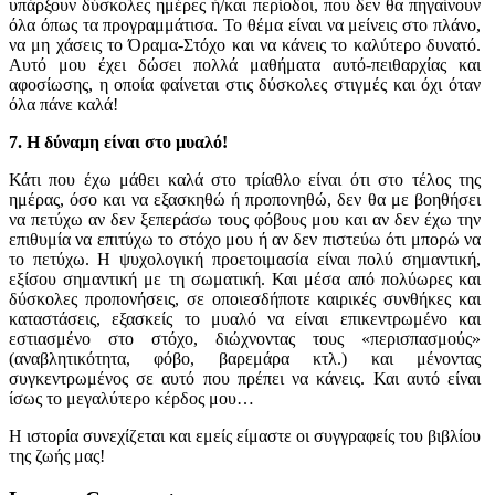
υπάρξουν δύσκολες ημέρες ή/και περίοδοι, που δεν θα πηγαίνουν
όλα όπως τα προγραμμάτισα. Το θέμα είναι να μείνεις στο πλάνο,
να μη χάσεις το Όραμα-Στόχο και να κάνεις το καλύτερο δυνατό.
Αυτό μου έχει δώσει πολλά μαθήματα αυτό-πειθαρχίας και
αφοσίωσης, η οποία φαίνεται στις δύσκολες στιγμές και όχι όταν
όλα πάνε καλά!
7. Η δύναμη είναι στο μυαλό!
Κάτι που έχω μάθει καλά στο τρίαθλο είναι ότι στο τέλος της
ημέρας, όσο και να εξασκηθώ ή προπονηθώ, δεν θα με βοηθήσει
να πετύχω αν δεν ξεπεράσω τους φόβους μου και αν δεν έχω την
επιθυμία να επιτύχω το στόχο μου ή αν δεν πιστεύω ότι μπορώ να
το πετύχω. Η ψυχολογική προετοιμασία είναι πολύ σημαντική,
εξίσου σημαντική με τη σωματική. Και μέσα από πολύωρες και
δύσκολες προπονήσεις, σε οποιεσδήποτε καιρικές συνθήκες και
καταστάσεις, εξασκείς το μυαλό να είναι επικεντρωμένο και
εστιασμένο στο στόχο, διώχνοντας τους «περισπασμούς»
(αναβλητικότητα, φόβο, βαρεμάρα κτλ.) και μένοντας
συγκεντρωμένος σε αυτό που πρέπει να κάνεις. Και αυτό είναι
ίσως το μεγαλύτερο κέρδος μου…
Η ιστορία συνεχίζεται και εμείς είμαστε οι συγγραφείς του βιβλίου
της ζωής μας!