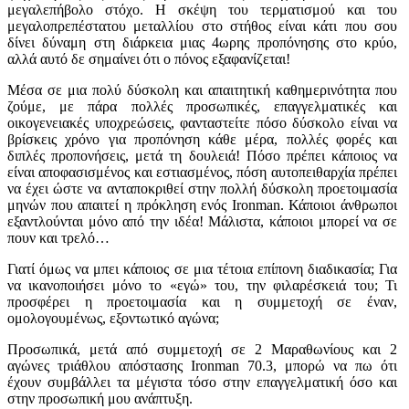
μεγαλεπήβολο στόχο. Η σκέψη του τερματισμού και του
μεγαλοπρεπέστατου μεταλλίου στο στήθος είναι κάτι που σου
δίνει δύναμη στη διάρκεια μιας 4ωρης προπόνησης στο κρύο,
αλλά αυτό δε σημαίνει ότι ο πόνος εξαφανίζεται!
Μέσα σε μια πολύ δύσκολη και απαιτητική καθημερινότητα που
ζούμε, με πάρα πολλές προσωπικές, επαγγελματικές και
οικογενειακές υποχρεώσεις, φανταστείτε πόσο δύσκολο είναι να
βρίσκεις χρόνο για προπόνηση κάθε μέρα, πολλές φορές και
διπλές προπονήσεις, μετά τη δουλειά! Πόσο πρέπει κάποιος να
είναι αποφασισμένος και εστιασμένος, πόση αυτοπειθαρχία πρέπει
να έχει ώστε να ανταποκριθεί στην πολλή δύσκολη προετοιμασία
μηνών που απαιτεί η πρόκληση ενός Ironman. Κάποιοι άνθρωποι
εξαντλούνται μόνο από την ιδέα! Μάλιστα, κάποιοι μπορεί να σε
πουν και τρελό…
Γιατί όμως να μπει κάποιος σε μια τέτοια επίπονη διαδικασία; Για
να ικανοποιήσει μόνο το «εγώ» του, την φιλαρέσκειά του; Τι
προσφέρει η προετοιμασία και η συμμετοχή σε έναν,
ομολογουμένως, εξοντωτικό αγώνα;
Προσωπικά, μετά από συμμετοχή σε 2 Μαραθωνίους και 2
αγώνες τριάθλου απόστασης Ironman 70.3, μπορώ να πω ότι
έχουν συμβάλλει τα μέγιστα τόσο στην επαγγελματική όσο και
στην προσωπική μου ανάπτυξη.