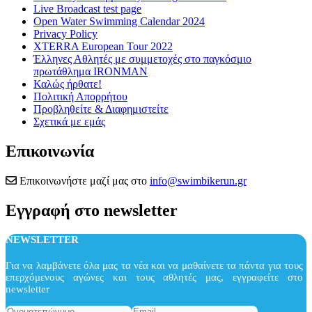
Live Broadcast test page
Open Water Swimming Calendar 2024
Privacy Policy
XTERRA European Tour 2022
Έλληνες Αθλητές με συμμετοχές στο παγκόσμιο
πρωτάθλημα IRONMAN
Καλώς ήρθατε!
Πολιτική Απορρήτου
Προβληθείτε & Διαφημιστείτε
Σχετικά με εμάς
Επικοινωνία
Επικοινωνήστε μαζί μας στο
info@swimbikerun.gr
Εγγραφή στο newsletter
NEWSLETTER
Για να λαμβάνετε όλα μας τα νέα και να μαθαίνετε τα πάντα για τους
επερχόμενους αγώνες και τους αθλητές μας, εγγραφείτε στο
newsletter