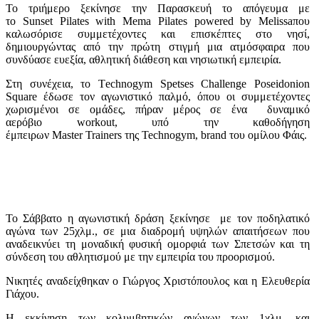
Το τριήμερο ξεκίνησε την Παρασκευή το απόγευμα με
το Sunset Pilates with Mema Pilates powered by Melissaπου
καλωσόρισε συμμετέχοντες και επισκέπτες στο νησί,
δημιουργώντας από την πρώτη στιγμή μια ατμόσφαιρα που
συνδύασε ευεξία, αθλητική διάθεση και νησιωτική εμπειρία.
Στη συνέχεια, το Τechnogym Spetses Challenge Poseidonion
Square έδωσε τον αγωνιστικό παλμό, όπου οι συμμετέχοντες
χωρισμένοι σε ομάδες, πήραν μέρος σε ένα δυναμικό
αερόβιο workout, υπό την καθοδήγηση
έμπειρων Master Trainers της Technogym, brand του ομίλου Φάις.
Το Σάββατο η αγωνιστική δράση ξεκίνησε με τον ποδηλατικό
αγώνα των 25χλμ., σε μια διαδρομή υψηλών απαιτήσεων που
αναδεικνύει τη μοναδική φυσική ομορφιά των Σπετσών και τη
σύνδεση του αθλητισμού με την εμπειρία του προορισμού.
Nικητές αναδείχθηκαν ο Γιώργος Χριστόπουλος και η Ελευθερία
Γιάχου.
Η εκκίνηση των κολυμβητικών αγώνων των 1χλμ. και