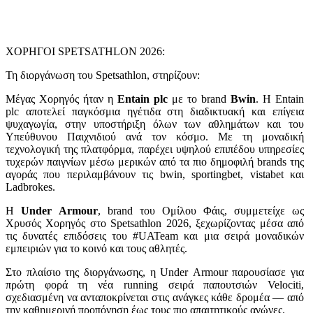
ΧΟΡΗΓΟΙ SPETSATHLON 2026:
Τη διοργάνωση του Spetsathlon, στηρίζουν:
Μέγας Χορηγός ήταν η
Entain
plc
με το brand
Bwin
. Η Entain
plc αποτελεί παγκόσμια ηγέτιδα στη διαδικτυακή και επίγεια
ψυχαγωγία, στην υποστήριξη όλων των αθλημάτων και του
Υπεύθυνου Παιχνιδιού ανά τον κόσμο. Με τη μοναδική
τεχνολογική της πλατφόρμα, παρέχει υψηλού επιπέδου υπηρεσίες
τυχερών παιγνίων μέσω μερικών από τα πιο δημοφιλή brands της
αγοράς που περιλαμβάνουν τις bwin, sportingbet, vistabet και
Ladbrokes.
Η
Under
Armour
, brand του Ομίλου Φάις, συμμετείχε ως
Χρυσός Χορηγός στο Spetsathlon 2026, ξεχωρίζοντας μέσα από
τις δυνατές επιδόσεις του #UATeam και μια σειρά μοναδικών
εμπειριών για το κοινό και τους αθλητές.
Στο πλαίσιο της διοργάνωσης, η Under Armour παρουσίασε για
πρώτη φορά τη νέα running σειρά παπουτσιών Velociti,
σχεδιασμένη να ανταποκρίνεται στις ανάγκες κάθε δρομέα — από
την καθημερινή προπόνηση έως τους πιο απαιτητικούς αγώνες.