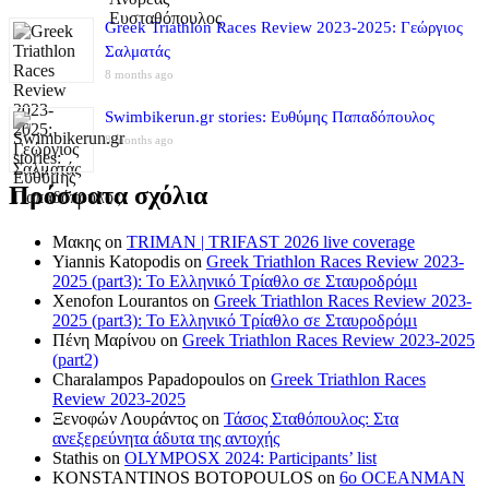
Greek Triathlon Races Review 2023-2025: Γεώργιος
Σαλματάς
8 months ago
Swimbikerun.gr stories: Ευθύμης Παπαδόπουλος
8 months ago
Πρόσφατα σχόλια
Μακης
on
TRIMAN | TRIFAST 2026 live coverage
Yiannis Katopodis
on
Greek Triathlon Races Review 2023-
2025 (part3): Το Ελληνικό Τρίαθλο σε Σταυροδρόμι
Xenofon Lourantos
on
Greek Triathlon Races Review 2023-
2025 (part3): Το Ελληνικό Τρίαθλο σε Σταυροδρόμι
Πένη Μαρίνου
on
Greek Triathlon Races Review 2023-2025
(part2)
Charalampos Papadopoulos
on
Greek Triathlon Races
Review 2023-2025
Ξενοφών Λουράντος
on
Τάσος Σταθόπουλος: Στα
ανεξερεύνητα άδυτα της αντοχής
Stathis
on
OLYMPOSX 2024: Participants’ list
KONSTANTINOS BOTOPOULOS
on
6ο OCEANMAN