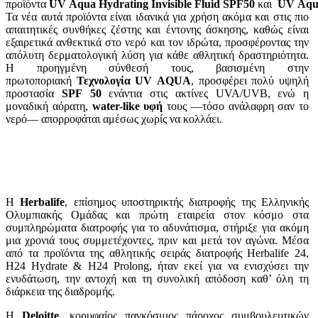
προϊόντα
UV Aqua Hydrating Invisible Fluid SPF50
και
UV Aqua
Τα νέα αυτά προϊόντα είναι ιδανικά για χρήση ακόμα και στις πιο
απαιτητικές συνθήκες ζέστης και έντονης άσκησης, καθώς είναι
εξαιρετικά ανθεκτικά στο νερό και τον ιδρώτα, προσφέροντας την
απόλυτη δερματολογική λύση για κάθε αθλητική δραστηριότητα.
Η προηγμένη σύνθεσή τους, βασισμένη στην
πρωτοποριακή
Τεχνολογία UV AQUA
, προσφέρει πολύ υψηλή
προστασία
SPF 50
ενάντια στις ακτίνες UVA/UVB, ενώ η
μοναδική αόρατη,
water-like υφή
τους —τόσο ανάλαφρη σαν το
νερό— απορροφάται αμέσως χωρίς να κολλάει.
Η
Herbalife
, επίσημος υποστηρικτής διατροφής της Ελληνικής
Ολυμπιακής Ομάδας και πρώτη εταιρεία στον κόσμο στα
συμπληρώματα διατροφής για το αδυνάτισμα, στήριξε για ακόμη
μια χρονιά τους συμμετέχοντες, πριν και μετά τον αγώνα. Μέσα
από τα προϊόντα της αθλητικής σειράς διατροφής Herbalife 24,
H24 Hydrate & H24 Prolong, ήταν εκεί για να ενισχύσει την
ενυδάτωση, την αντοχή και τη συνολική απόδοση καθ’ όλη τη
διάρκεια της διαδρομής.
Η
Deloitte
, κορυφαίος παγκόσμιος πάροχος συμβουλευτικών