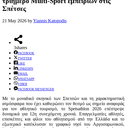
τριήμερο Μulti-Sport εμπειριών στις
Σπέτσες
21 May 2026
by
Yiannis Katopodis
3
shares
FACEBOOK
TWITTER
LIKE
LINKEDIN
EMAIL
WHATSAPP
VIBER
FACEBOOK MESSENGER
Με το μοναδικό σκηνικό των Σπετσών και τη χαρακτηριστική
ατμόσφαιρα που έχει καθιερώσει τον θεσμό ως σημείο αναφοράς
για τον αθλητικό τουρισμό, το Spetsathlon 2026 επέστρεψε
δυναμικά για 12η συνεχόμενη χρονιά. Επαγγελματίες αθλητές,
επισκέπτες και φίλοι του αθλητισμού από την Ελλάδα και το
εξωτερικό κατέκλυσαν το γραφικό νησί του Αργοσαρωνικού,