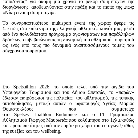
”σπάζοντας” για ακόμη μία χρονιά το ρεκόρ συμμετοχών της
διοργάνωσης, αποδεικνύοντας στην πράξη και το motto της ,πως:
«Νίκη είναι η συμμετοχή».
Tο συναρπαστικότερο multisport event της χώρας έφερε τις
Σπέτσες στο επίκεντρο της ελληνικής αθλητικής κοινότητας, μέσα
από ένα πολυδιάστατο πρόγραμμα αγωνισμάτων και παράλληλων
δράσεων, επιβεβαιώνοντας τη δυναμική του αθλητικού τουρισμού
ως ενός από τους πιο δυναμικά αναπτυσσόμενους τομείς του
σύγχρονου τουρισμού.
Στο Spetsathlon 2026, το οποίο τελεί υπό την αιγίδα του
Υπουργείου Τουρισμού και του Δήμου Σπετσών, το «παρών»
έδωσαν εκπρόσωποι της πολιτείας, του αθλητισμού, της τοπικής
αυτοδιοίκησης, μεταξύ αυτών ο υφυπουργός Υγείας Μάριος
Θεμιστοκλέους που συμμετείχε
στο Spetses Triathlon Endurance και ο ΓΓ Γραμματέας
Αθλητισμού Γιώργος Μαυρωτάς που κολύμπησε στο 1χλμ,καθώς
και προσωπικότητες από τον ευρύτερο χώρο του ευ αγωνίζεσθαι,
της ευεξίας και του wellbeing.