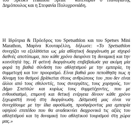
Δημόπουλος και η Στεφανία Πολυχρονιάδη.
Η Ιδρύτρια & Πρόεδρος του Spetsathlon και του Spetses Mini
Marathon, Μαρίνα Κουταρέλλη, δήλωσε: «
Το Spetsathlon
συνεχίζει να εξελίσσεται ως μία αθλητική διοργάνωση με ισχυρό
διεθνές αποτύπωμα, που κάθε χρόνο διευρύνει τη δυναμική και την
κοινότητά της. Η φετινή διοργάνωση επιβεβαίωσε για ακόμη μία
φορά τη βαθιά σύνδεση του αθλητισμού με την εμπειρία, τη
συμμετοχή και τον προορισμό. Είναι βαθιά μου πεποίθηση πως η
δύναμη του θεσμού βρίσκεται στους ανθρώπους του ,που δεν είναι
άλλοι από τους εθελοντές, τους συνεργάτες, τους χορηγούς, τον
Δήμο Σπετσών και κυρίως τους συμμετέχοντες, που με
ενθουσιασμό, επιμονή και θετική ενέργεια δίνουν κάθε χρόνο
ξεχωριστή πνοή στη διοργάνωση. Δέσμευσή μας είναι να
συνεχίσουμε με την ίδια αφοσίωση, προσφέροντας μια εμπειρία
υψηλού επιπέδου που θα αναδεικνύει διαχρονικά τις αξίες του
αθλητισμού και τη δυναμική του αθλητικού τουρισμού στη χώρα
μας.»