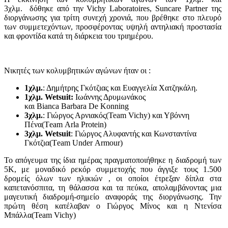
3χλμ. δόθηκε από την Vichy Laboratoires, Suncare Partner της
διοργάνωσης για τρίτη συνεχή χρονιά, που βρέθηκε στο πλευρό
των συμμετεχόντων, προσφέροντας υψηλή αντηλιακή προστασία
και φροντίδα κατά τη διάρκεια του τριημέρου.
Νικητές των κολυμβητικών αγώνων ήταν οι :
1χλμ.
: Δημήτρης Γκότζιας και Ευαγγελία Χατζηκάλη.
1χλμ. Wetsuit:
Ιωάννης Δρυμωνάκος
και Bianca Barbara De Konning
3χλμ.
: Γιώργος Αρνιακός(Team Vichy) και Υβόννη
Πένα(Τeam Arla Protein)
3χλμ. Wetsuit
: Γιώργος Αλυφαντής και Κωνσταντίνα
Γκότζια(Τeam Under Armour)
Το απόγευμα της ίδια ημέρας πραγματοποιήθηκε η διαδρομή των
5Κ, με μοναδικό ρεκόρ συμμετοχής που άγγιξε τους 1.500
δρομείς όλων των ηλικιών , οι οποίοι έτρεξαν δίπλα στα
καπετανόσπιτα, τη θάλασσα και τα πεύκα, απολαμβάνοντας μια
μαγευτική διαδρομή-σημείο αναφοράς της διοργάνωσης. Την
πρώτη θέση κατέλαβαν ο Γιώργος Μίνος και η Ντενίσα
Μπάλλα(Team Vichy)