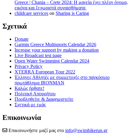
Greece | Chania – Crete 2024: Η μαγεία έχει πλέον όνομα,
εικόνα και ξεχωριστά συναισθήματα
childcare services
on
Sharing is Caring
Σχετικά
Donate
Garmin Greece Multisports Calendar 2026
Increase your support by making a donation
Live Broadcast test page
Open Water Swimming Calendar 2024
Privacy Policy
XTERRA European Tour 2022
Έλληνες Αθλητές με συμμετοχές στο παγκόσμιο
πρωτάθλημα IRONMAN
Καλώς ήρθατε!
Πολιτική Απορρήτου
Προβληθείτε & Διαφημιστείτε
Σχετικά με εμάς
Επικοινωνία
Επικοινωνήστε μαζί μας στο
info@swimbikerun.gr