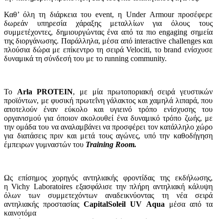
Καθ’ όλη τη διάρκεια του event, η Under Armour προσέφερε
δωρεάν υπηρεσία χάραξης μεταλλίων για όλους τους
συμμετέχοντες, δημιουργώντας ένα από τα πιο engaging σημεία
της διοργάνωσης. Παράλληλα, μέσα από interactive challenges και
πλούσια δώρα με επίκεντρο τη σειρά Velociti, το brand ενίσχυσε
δυναμικά τη σύνδεσή του με το running community.
Το
Arla PROTEIN
, με μία πρωτοποριακή σειρά γευστικών
προϊόντων, με φυσική πρωτεΐνη γάλακτος και χαμηλά λιπαρά, που
αποτελούν έναν εύκολο και υγιεινό τρόπο ενίσχυσης του
οργανισμού για όποιον ακολουθεί ένα δυναμικό τρόπο ζωής, με
την ομάδα του να αναλαμβάνει να προσφέρει τον κατάλληλο χώρο
για διατάσεις πριν και μετά τους αγώνες, υπό την καθοδήγηση
έμπειρων γυμναστών του
Training Room.
Ως επίσημος χορηγός αντηλιακής φροντίδας της εκδήλωσης,
η Vichy Laboratoires εξασφάλισε την πλήρη αντηλιακή κάλυψη
όλων των συμμετεχόντων αναδεικνύοντας τη νέα σειρά
αντηλιακής προστασίας
CapitalSoleil UV Aqua
μέσα από τα
καινοτόμα