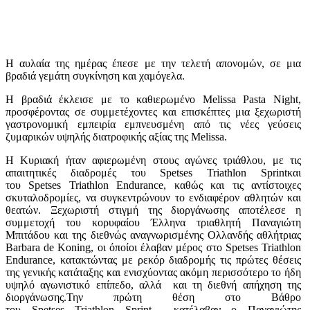
Η αυλαία της ημέρας έπεσε με την τελετή απονομών, σε μια
βραδιά γεμάτη συγκίνηση και χαμόγελα.
Η βραδιά έκλεισε με το καθιερωμένο Melissa Pasta Night,
προσφέροντας σε συμμετέχοντες και επισκέπτες μια ξεχωριστή
γαστρονομική εμπειρία εμπνευσμένη από τις νέες γεύσεις
ζυμαρικών υψηλής διατροφικής αξίας της Melissa.
Η Κυριακή ήταν αφιερωμένη στους αγώνες τριάθλου, με τις
απαιτητικές διαδρομές του Spetses Triathlon Sprintκαι
του Spetses Triathlon Endurance, καθώς και τις αντίστοιχες
σκυταλοδρομίες, να συγκεντρώνουν το ενδιαφέρον αθλητών και
θεατών. Ξεχωριστή στιγμή της διοργάνωσης αποτέλεσε η
συμμετοχή του κορυφαίου Έλληνα τριαθλητή Παναγιώτη
Μπιτάδου και της διεθνώς αναγνωρισμένης Ολλανδής αθλήτριας
Barbara de Koning, οι όποίοι έλαβαν μέρος στο Spetses Triathlon
Endurance, κατακτώντας με ρεκόρ διαδρομής τις πρώτες θέσεις
της γενικής κατάταξης και ενισχύοντας ακόμη περισσότερο το ήδη
υψηλό αγωνιστικό επίπεδο, αλλά και τη διεθνή απήχηση της
διοργάνωσης.Την πρώτη θέση στο Βάθρο
του Spetses Triathlon Sprint κατέλαβαν ο Παναγιώτης