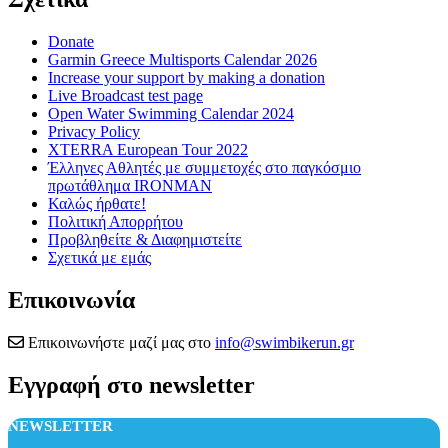
Donate
Garmin Greece Multisports Calendar 2026
Increase your support by making a donation
Live Broadcast test page
Open Water Swimming Calendar 2024
Privacy Policy
XTERRA European Tour 2022
Έλληνες Αθλητές με συμμετοχές στο παγκόσμιο
πρωτάθλημα IRONMAN
Καλώς ήρθατε!
Πολιτική Απορρήτου
Προβληθείτε & Διαφημιστείτε
Σχετικά με εμάς
Επικοινωνία
Επικοινωνήστε μαζί μας στο
info@swimbikerun.gr
Εγγραφή στο newsletter
NEWSLETTER