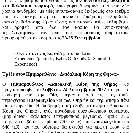
μορφές τουρισμού του νησιού όπως τον
πολιτιστικό, αθλητικό
και θαλάσσιο τουρισμό,
επιστρέφει δυναμικά μετά από δύο
χρόνια πανδημίας, με νέες εντυπωσιακές διαδρομές στο τρέξιμο
και την καθιερωμένη και μοναδική διαδρομή κολύμβησης
ανοιχτής θαλάσσης. Ερασιτέχνες και επαγγελματίες κολυμβητές
και δρομείς από όλο τον κόσμο θα επισκεφτούν
τη
Σαντορίνη,
έναν από τους κορυφαίους τουριστικούς
προορισμούς στον κόσμο, στις
23-25 Σεπτεμβρίου.
Ο Κωνσταντίνος Καρνάζης στο Santorini
Experience (photo by Babis Giritziotis @ Santorini
Experience)
Τρέξε στον Ημιμαραθώνιο «Δαιδαλική Κόρη της Θήρας»
Ο
Ημιμαραθώνιος «Δαιδαλική Κόρη της Θήρας»
θα
πραγματοποιηθεί το
Σάββατο, 24 Σεπτεμβρίου 2022
το πρωί με
εκκίνηση από την
Οία,
πέρασμα από τις μαγευτικές
περιοχέςτου
Ημεροβιγλίου
και των
Φηρών
και τερματισμό πάλι
πίσω στην Οία. Η διαδρομή αυτή έλαβε το όνομα «Δαιδαλική
Κόρη της Θήρας», ενός μοναδικού αρχαιολογικού ευρήματος
(μαρμάρινου αγάλματος υπερφυσικού μεγέθους, ύψους 2,30
μέτρων και βάρους περίπου 750 κιλών), που χρονολογείται στα
640 π.Χ. και που σύντομα θα εκτεθεί για πρώτη φορά στο
παγκόσμιο κοινό, 22 ολόκληρα χρόνια μετά την ανακάλυψή του