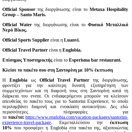
Official Sponsor
της διοργάνωσης είναι το
Metaxa Hospitality
Group – Santo Maris.
Official Water
της διοργάνωσης είναι το
Φυσικό Μεταλλικό
Νερό Βίκος.
Official Sports Supplier
είναι η
Luanvi.
Official Travel Partner
είναι η
Englobia.
Επίσημος Υποστηρικτής
είναι το
Esperisma bar restaurant.
Κλείσε το πακέτο σου στη Σαντορίνη με 10% έκπτωση
Η
Englobia
ως
Official Travel Partner
της διοργάνωσης,
φροντίζει για την καλύτερη δυνατή εξυπηρέτηση των
συμμετεχόντων και τη διαμονή τους στη Σαντορίνη κατά τη
διάρκεια του event. Οι ενδιαφερόμενοι μπορούν να κλείσουν
απευθείας το πακέτο τους για το Santorini Experience, το οποίο
περιλαμβάνει διαμονή και ενοικίαση αυτοκινήτου. Δες εδώ
περισσότερες πληροφορίες για
τα
πακέτα:
https://www.englobia.com/vacation-packages/santorini-
experience-travel-package
. Εκμεταλλεύσου την
έκπτωση
10%
που προσφέρει η Englobia στα πακέτα της, αξιοποιώντας