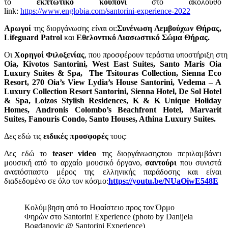
το
εκπτωτικό κουπόνι
στο ακόλουθο
link:
https://www.englobia.com/santorini-experience-2022
Αρωγοί
της διοργάνωσης είναι οι:
Συνένωση Λεμβούχων Θήρας,
Lifeguard Patrol
και
Εθελοντικό Διασωστικό Σώμα Θήρας.
Οι
Χορηγοί Φιλοξενίας
, που προσφέρουν τεράστια υποστήριξη στη 
Oia,
Kivotos Santorini, West East Suites, Santo Maris Oia
Luxury Suites & Spa, The Tsitouras Collection, Sienna Eco
Resort, 270 Oia’s View Lydia’s House Santorini, Vedema – A
Luxury Collection Resort Santorini, Sienna Hotel, De Sol Hotel
& Spa, Loizos Stylish Residences, K & K Unique Holiday
Homes, Andronis Colombo’s Beachfront Hotel, Marvarit
Suites, Fanouris Condo, Santo Houses, Athina Luxury Suites.
Δες εδώ τις
ειδικές προσφορές
τους:
Δες εδώ το
teaser video
της διοργάνωσηςπου περιλαμβάνει
μουσική από το αρχαίο μουσικό όργανο,
σαντούρι
που συνιστά
αναπόσπαστο μέρος της ελληνικής παράδοσης και είναι
διαδεδομένο σε όλο τον κόσμο:
https://youtu.be/NUaOiwE548E
Κολύμβηση από το Ηφαίστειο προς τον Όρμο
Φηρών στο Santorini Experience (photo by Danijela
Bogdanovic @ Santorini Experience)