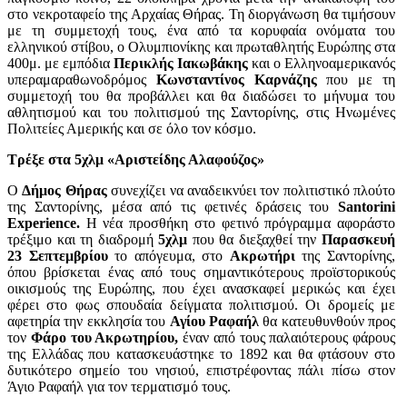
στο νεκροταφείο της Αρχαίας Θήρας. Τη διοργάνωση θα τιμήσουν
με τη συμμετοχή τους, ένα από τα κορυφαία ονόματα του
ελληνικού στίβου, ο Ολυμπιονίκης και πρωταθλητής Ευρώπης στα
400μ. με εμπόδια
Περικλής Ιακωβάκης
και ο Ελληνοαμερικανός
υπεραμαραθωνοδρόμος
Κωνσταντίνος Καρνάζης
που με τη
συμμετοχή του θα προβάλλει και θα διαδώσει το μήνυμα του
αθλητισμού και του πολιτισμού της Σαντορίνης, στις Ηνωμένες
Πολιτείες Αμερικής και σε όλο τον κόσμο.
Τρέξε στα 5χλμ «Αριστείδης Αλαφούζος»
Ο
Δήμος Θήρας
συνεχίζει να αναδεικνύει τον πολιτιστικό πλούτο
της Σαντορίνης, μέσα από τις φετινές δράσεις του
Santorini
Experience.
Η νέα προσθήκη στο φετινό πρόγραμμα αφοράστο
τρέξιμο και τη διαδρομή
5χλμ
που θα διεξαχθεί την
Παρασκευή
23 Σεπτεμβρίου
το απόγευμα, στο
Ακρωτήρι
της Σαντορίνης,
όπου βρίσκεται ένας από τους σημαντικότερους προϊστορικούς
οικισμούς της Ευρώπης, που έχει ανασκαφεί μερικώς και έχει
φέρει στο φως σπουδαία δείγματα πολιτισμού. Οι δρομείς με
αφετηρία την εκκλησία του
Αγίου Ραφαήλ
θα κατευθυνθούν προς
τον
Φάρο του Ακρωτηρίου,
έναν από τους παλαιότερους φάρους
της Ελλάδας που κατασκευάστηκε το 1892 και θα φτάσουν στο
δυτικότερο σημείο του νησιού, επιστρέφοντας πάλι πίσω στον
Άγιο Ραφαήλ για τον τερματισμό τους.