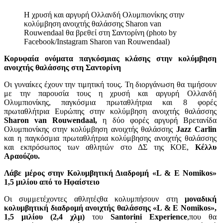
Η χρυσή και αργυρή Ολλανδή Ολυμπιονίκης στην
κολύμβηση ανοιχτής θαλάσσης Sharon van
Rouwendaal θα βρεθεί στη Σαντορίνη (photo by
Facebook/Instagram Sharon van Rouwendaal)
Κορυφαία ονόματα παγκόσμιας κλάσης στην κολύμβηση
ανοιχτής θαλάσσης στη Σαντορίνη
Οι γυναίκες έχουν την τιμητική τους. Τη διοργάνωση θα τιμήσουν
με την παρουσία τους η χρυσή και αργυρή Ολλανδή
Ολυμπιονίκης, παγκόσμια πρωταθλήτρια και 8 φορές
πρωταθλήτρια Ευρώπης στην κολύμβηση ανοιχτής θαλάσσης
Sharon van Rouwendaal,
η δύο φορές αργυρή Βρετανίδα
Ολυμπιονίκης στην κολύμβηση ανοιχτής θαλάσσης
Jazz Carlin
και η παγκόσμια πρωταθλήτρια κολύμβησης ανοιχτής θαλάσσης
και εκπρόσωπος των αθλητών στο ΔΣ της ΚΟΕ,
Κέλλυ
Αραούζου.
Λάβε μέρος στην Κολυμβητική Διαδρομή «L & E Nomikos»
1,5 μιλίου από το Ηφαίστειο
Οι συμμετέχοντες αθλητέςθα κολυμπήσουν στη
μοναδική
κολυμβητική διαδρομή ανοιχτής θαλάσσης «L & E Nomikos»,
1,5 μιλίου (2,4 χλμ)
του
Santorini Experience
,που θα