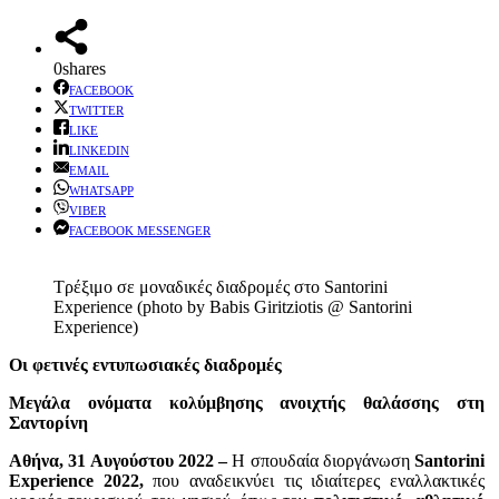
0
shares
FACEBOOK
TWITTER
LIKE
LINKEDIN
EMAIL
WHATSAPP
VIBER
FACEBOOK MESSENGER
Τρέξιμο σε μοναδικές διαδρομές στο Santorini
Experience (photo by Babis Giritziotis @ Santorini
Experience)
Οι φετινές εντυπωσιακές διαδρομές
Μεγάλα ονόματα κολύμβησης ανοιχτής θαλάσσης στη
Σαντορίνη
Αθήνα, 31 Αυγούστου 2022 –
Η σπουδαία διοργάνωση
Santorini
Experience 2022,
που αναδεικνύει τις ιδιαίτερες εναλλακτικές