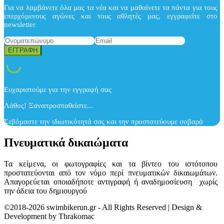
Για να λαμβάνετε όλα μας τα νέα και να μαθαίνετε τα πάντα για τους
επερχόμενους αγώνες και τους αθλητές μας, εγγραφείτε στο
newsletter
Ευχαριστούμε για την εγγραφή σας
Λάθος! Ξαναπροσπαθείστε...
Σεβόμαστε την ιδιωτικότητά σας και την προστατεύουμε σοβαρά
Πνευματικά δικαιώματα
Τα κείμενα, οι φωτογραφίες και τα βίντεο του ιστότοπου
προστατεύονται από τον νόμο περί πνευματικών δικαιωμάτων.
Απαγορεύεται οποιαδήποτε αντιγραφή ή αναδημοσίευση χωρίς
την άδεια του δημιουργού
©2018-2026 swimbikerun.gr - All Rights Reserved | Design &
Development by Thrakomac