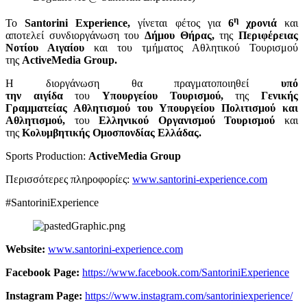
η
Το
Santorini Experience,
γίνεται φέτος για
6
χρονιά
και
αποτελεί συνδιοργάνωση του
Δήμου Θήρας,
της
Περιφέρειας
Νοτίου Αιγαίου
και του τμήματος Αθλητικού Τουρισμού
της
ActiveMedia Group.
Η διοργάνωση θα πραγματοποιηθεί
υπό
την
αιγίδα
του
Υπουργείου Τουρισμού,
της
Γενικής
Γραμματείας Αθλητισμού του Υπουργείου Πολιτισμού και
Αθλητισμού,
του
Ελληνικού Οργανισμού Τουρισμού
και
της
Κολυμβητικής Ομοσπονδίας Ελλάδας.
Sports Production:
ActiveMedia Group
Περισσότερες πληροφορίες:
www.santorini-experience.com
#SantoriniExperience
Website:
www.santorini-experience.com
Facebook Page:
https://www.facebook.com/SantoriniExperience
Instagram Page:
https://www.instagram.com/santoriniexperience/