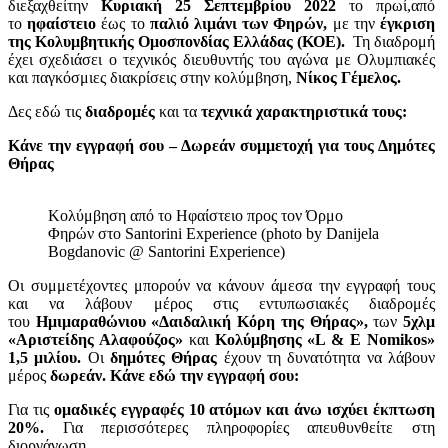
διεξαχθείτην
Κυριακή
25 Σεπτεμβρίου 2022
το πρωί,από
το
ηφαίστειο
έως το
παλιό λιμάνι των
Φηρών,
με την
έγκριση
της Κολυμβητικής Ομοσπονδίας Ελλάδας (ΚΟΕ).
Τη διαδρομή
έχει σχεδιάσει ο τεχνικός διευθυντής του αγώνα με Ολυμπιακές
και παγκόσμιες διακρίσεις στην κολύμβηση,
Νίκος Γέμελος.
Δες εδώ τις
διαδρομές
και τα
τεχνικά χαρακτηριστικά τους:
Κάνε την εγγραφή σου – Δωρεάν συμμετοχή για τους Δημότες
Θήρας
Κολύμβηση από το Ηφαίστειο προς τον Όρμο
Φηρών στο Santorini Experience (photo by Danijela
Bogdanovic @ Santorini Experience)
Οι συμμετέχοντες μπορούν να κάνουν άμεσα την εγγραφή τους
και να λάβουν μέρος στις εντυπωσιακές διαδρομές
του
Ημιμαραθώνιου «Δαιδαλική Κόρη της Θήρας»,
των
5χλμ
«Αριστείδης Αλαφούζος»
και
Κολύμβησης «L & E Nomikos»
1,5 μιλίου.
Οι
δημότες Θήρας
έχουν τη δυνατότητα να λάβουν
μέρος
δωρεάν. Κάνε εδώ την εγγραφή σου:
Για τις
ομαδικές εγγραφές 10 ατόμων και άνω ισχύει έκπτωση
20%.
Για περισσότερες πληροφορίες απευθυνθείτε στη
διοργάνωση.