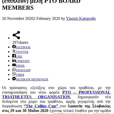
(επιπλέον) μέλη PTO BOARD
MEMBERS
20 November 2020
2 February 2020
by
Yiannis Katopodis
297
shares
FACEBOOK
TWITTER
LIKE
LINKEDIN
EMAIL
WHATSAPP
VIBER
FACEBOOK MESSENGER
Οι πρόσφατες εξελίξεις στο χώρο του τριάθλου, με την
επισημοποίηση του νέου φορέα
PTO – PROFESSIONAL
TRIATHLETES ORGANISATION
, δημιουργούν νέα
δεδομένα στο χώρο του τριάθλου, αρχής γεγομένης από την
διοργάνωση
“The Collins Cup”
στο
Samorin της Σλοβακίας
στις 29 και 30 Μαΐου 2020
έχοντας τελικό έπαθλο για την ομάδα