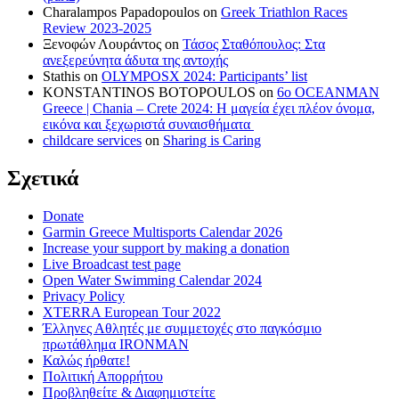
Charalampos Papadopoulos
on
Greek Triathlon Races
Review 2023-2025
Ξενοφών Λουράντος
on
Τάσος Σταθόπουλος: Στα
ανεξερεύνητα άδυτα της αντοχής
Stathis
on
OLYMPOSX 2024: Participants’ list
KONSTANTINOS BOTOPOULOS
on
6ο OCEANMAN
Greece | Chania – Crete 2024: Η μαγεία έχει πλέον όνομα,
εικόνα και ξεχωριστά συναισθήματα
childcare services
on
Sharing is Caring
Σχετικά
Donate
Garmin Greece Multisports Calendar 2026
Increase your support by making a donation
Live Broadcast test page
Open Water Swimming Calendar 2024
Privacy Policy
XTERRA European Tour 2022
Έλληνες Αθλητές με συμμετοχές στο παγκόσμιο
πρωτάθλημα IRONMAN
Καλώς ήρθατε!
Πολιτική Απορρήτου
Προβληθείτε & Διαφημιστείτε