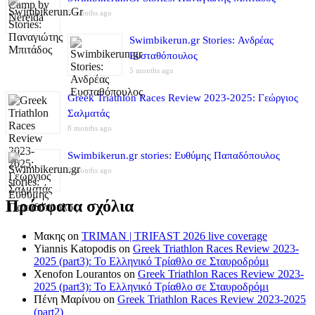
5 months ago
Swimbikerun.gr Stories: Ανδρέας
Ευσταθόπουλος
5 months ago
Greek Triathlon Races Review 2023-2025: Γεώργιος
Σαλματάς
8 months ago
Swimbikerun.gr stories: Ευθύμης Παπαδόπουλος
8 months ago
Πρόσφατα σχόλια
Μακης
on
TRIMAN | TRIFAST 2026 live coverage
Yiannis Katopodis
on
Greek Triathlon Races Review 2023-
2025 (part3): Το Ελληνικό Τρίαθλο σε Σταυροδρόμι
Xenofon Lourantos
on
Greek Triathlon Races Review 2023-
2025 (part3): Το Ελληνικό Τρίαθλο σε Σταυροδρόμι
Πένη Μαρίνου
on
Greek Triathlon Races Review 2023-2025
(part2)