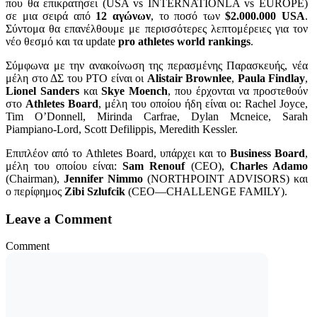
που θα επικρατήσει (USA vs INTERNATIONLA vs EUROPE)
σε μια σειρά από
12 αγώνων
, το ποσό των
$2.000.000 USA
.
Σύντομα θα επανέλθουμε με περισσότερες λεπτομέρειες για τον
νέο θεσμό και τα update
pro athletes world rankings
.
Σύμφωνα με την ανακοίνωση της περασμένης Παρασκευής, νέα
μέλη στο ΔΣ του PTO είναι οι
Alistair Brownlee
,
Paula Findlay
,
Lionel Sanders
και
Skye Moench
, που έρχονται να προστεθούν
στο
Athletes Board
, μέλη του οποίου ήδη είναι οι: Rachel Joyce,
Tim O’Donnell, Mirinda Carfrae, Dylan Mcneice, Sarah
Piampiano-Lord, Scott Defilippis, Meredith Kessler.
Επιπλέον από το Athletes Board, υπάρχει και το
Business Board
,
μέλη του οποίου είναι:
Sam Renouf
(CEO),
Charles Adamo
(Chairman),
Jennifer Nimmo
(NORTHPOINT ADVISORS) και
ο περίφημος
Zibi Szlufcik
(CEO—CHALLENGE FAMILY).
Leave a Comment
Comment