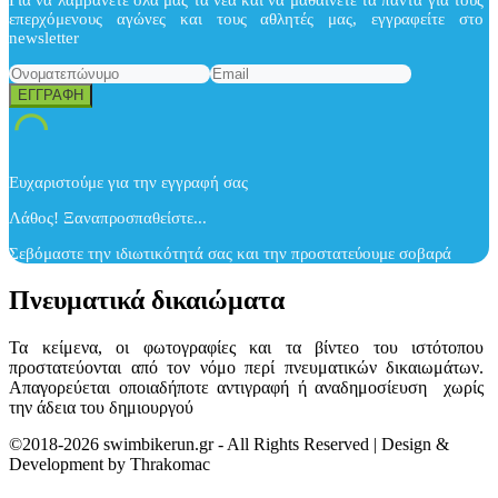
Για να λαμβάνετε όλα μας τα νέα και να μαθαίνετε τα πάντα για τους
επερχόμενους αγώνες και τους αθλητές μας, εγγραφείτε στο
newsletter
Ευχαριστούμε για την εγγραφή σας
Λάθος! Ξαναπροσπαθείστε...
Σεβόμαστε την ιδιωτικότητά σας και την προστατεύουμε σοβαρά
Πνευματικά δικαιώματα
Τα κείμενα, οι φωτογραφίες και τα βίντεο του ιστότοπου
προστατεύονται από τον νόμο περί πνευματικών δικαιωμάτων.
Απαγορεύεται οποιαδήποτε αντιγραφή ή αναδημοσίευση χωρίς
την άδεια του δημιουργού
©2018-2026 swimbikerun.gr - All Rights Reserved | Design &
Development by Thrakomac