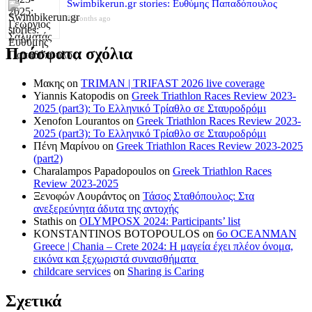
Swimbikerun.gr stories: Ευθύμης Παπαδόπουλος
8 months ago
Πρόσφατα σχόλια
Μακης
on
TRIMAN | TRIFAST 2026 live coverage
Yiannis Katopodis
on
Greek Triathlon Races Review 2023-
2025 (part3): Το Ελληνικό Τρίαθλο σε Σταυροδρόμι
Xenofon Lourantos
on
Greek Triathlon Races Review 2023-
2025 (part3): Το Ελληνικό Τρίαθλο σε Σταυροδρόμι
Πένη Μαρίνου
on
Greek Triathlon Races Review 2023-2025
(part2)
Charalampos Papadopoulos
on
Greek Triathlon Races
Review 2023-2025
Ξενοφών Λουράντος
on
Τάσος Σταθόπουλος: Στα
ανεξερεύνητα άδυτα της αντοχής
Stathis
on
OLYMPOSX 2024: Participants’ list
KONSTANTINOS BOTOPOULOS
on
6ο OCEANMAN
Greece | Chania – Crete 2024: Η μαγεία έχει πλέον όνομα,
εικόνα και ξεχωριστά συναισθήματα
childcare services
on
Sharing is Caring
Σχετικά