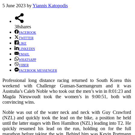
5 June 2023
by
Yiannis Katopodis
38
shares
FACEBOOK
TWITTER
LIKE
LINKEDIN
EMAIL
WHATSAPP
VIBER
FACEBOOK MESSENGER
Professional long distance racing returned to South Korea this
weekend with Challenge Gunsan-Saemangeum and it was
Australia’s Caleb Noble who took out the men’s win in 8:01:23 and
Magda Nieuwoudt took the women’s in 9:00:51, both with
convincing wins.
Noble was out of the water neck and neck with Guy Crawford
(NZL) and quickly took the lead on the bike, a position he held
until the latter stages with Ben Hamilton (NZL) leading into T2. He
quickly resumed his lead on the run, holding on for the full
marathon before taking the win. Behind him was Kevin Portmann