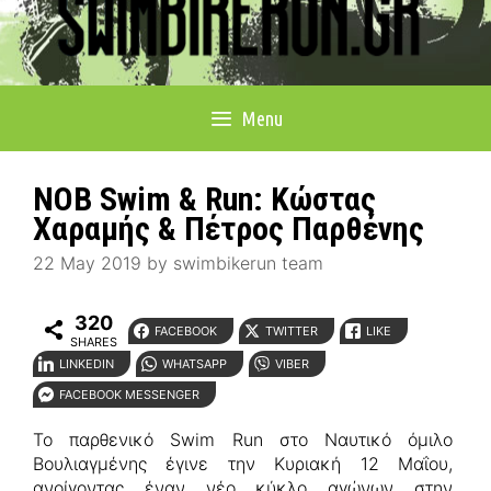
Menu
NOB Swim & Run: Κώστας
Χαραμής & Πέτρος Παρθένης
22 May 2019
by
swimbikerun team
320
FACEBOOK
TWITTER
LIKE
SHARES
LINKEDIN
WHATSAPP
VIBER
FACEBOOK MESSENGER
Το παρθενικό Swim Run στο Ναυτικό όμιλο
Βουλιαγμένης έγινε την Κυριακή 12 Μαΐου,
ανοίγοντας έναν νέο κύκλο αγώνων στην