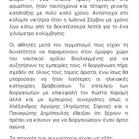
aquathlon, ήταν ταυτόχρονα και τέταρτη γενικής
κατάταξης με πολύ καλό χρόνο. Αντίστοιχα στο
κολύμπι νικήτρια ήταν η Ιωάννα Σέρβου με χρόνο
λίγο κάτω από τα δεκατέσσερα λεπτά για το ένα
χιλιόμετρο κολύμβησης.
Οι αθλητές μετά τον τερματισμό τους είχαν τη
δυνατότητα να παραμείνουν στον όμορφο χώρο
του ναυτικού ομίλου Βουλιαγμένης για να
συζητήσουν τις εμπειρίες τους. Η διοργάνωση πήρε
σχεδόν σε όλους τους τομείς άριστα, ενώ ίσως θα
μπορούσαν να ήταν λιγότερες οι ηλικιακές
κατηγορίες βραβεύσεων. Το επιτελείο των
διοργανωτών με επικεφαλή τον Κώστα Xαραμή
αλλά και με έμπειρους συνεργάτες όπως ο
Αλέξανδρος Αργύρης (Ατρόμητος Σίφνος) και ο
Παναγιώτης Δημόπουλος έδειξαν ότι ξέρουν τι
πρέπει να κάνουν για να διοργανώσουν έναν άρτιο
αγώνα.
Τα στοιχεία των συμμετοχών είχαν ως εξής: