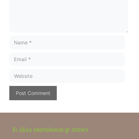
Name
Email
Website
Κι άλλα swimbikerun.gr stories