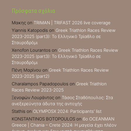
Πρόσφατα σχόλια
Μακης
on
TRIMAN | TRIFAST 2026 live coverage
Yiannis Katopodis
on
Greek Triathlon Races Review
2023-2025 (part3): Το Ελληνικό Τρίαθλο σε
Σταυροδρόμι
Xenofon Lourantos
on
Greek Triathlon Races Review
2023-2025 (part3): Το Ελληνικό Τρίαθλο σε
Σταυροδρόμι
Πένη Μαρίνου
on
Greek Triathlon Races Review
2023-2025 (part2)
Charalampos Papadopoulos
on
Greek Triathlon
Races Review 2023-2025
Ξενοφών Λουράντος
on
Τάσος Σταθόπουλος: Στα
ανεξερεύνητα άδυτα της αντοχής
Stathis
on
OLYMPOSX 2024: Participants’ list
KONSTANTINOS BOTOPOULOS
on
6ο OCEANMAN
Greece | Chania – Crete 2024: Η μαγεία έχει πλέον