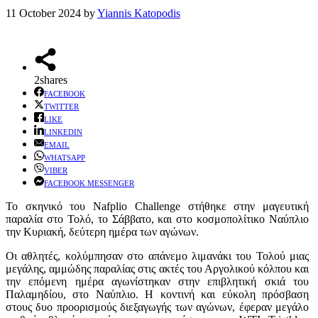
11 October 2024
by
Yiannis Katopodis
2
shares
FACEBOOK
TWITTER
LIKE
LINKEDIN
EMAIL
WHATSAPP
VIBER
FACEBOOK MESSENGER
Το σκηνικό του Nafplio Challenge στήθηκε στην μαγευτική
παραλία στο Τολό, το Σάββατο, και στο κοσμοπολίτικο Ναύπλιο
την Κυριακή, δεύτερη ημέρα των αγώνων.
Οι αθλητές, κολύμπησαν στο απάνεμο λιμανάκι του Τολού μιας
μεγάλης, αμμώδης παραλίας στις ακτές του Αργολικού κόλπου και
την επόμενη ημέρα αγωνίστηκαν στην επιβλητική σκιά του
Παλαμηδίου, στο Ναύπλιο. Η κοντινή και εύκολη πρόσβαση
στους δυο προορισμούς διεξαγωγής των αγώνων, έφεραν μεγάλο