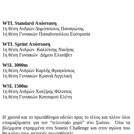
WTL Standard Απόσταση
1η θέση Ανδρών Δημόπουλος Παναγιώτης
1η θέση Γυναικών Παπαδοπούλου Ευστρατία
WTL Sprint Απόσταση
1η θέση Ανδρών Καλλίτσης Νικήτας
1η θέση Γυναικών Δήμου Ελισάβετ
WSL 3000m
1η θέση Ανδρών Καρλής Φραγκίσκος
1η θέση Γυναικών Κρανιά Αγγελική
WSL 1500m
1η θέση Ανδρών Χατζίρης Φίλιππος
1η θέση Γυναικών Κατσαρού Ελένη
Η χρονιά και το πρωτάθλημα οδεύει προς το τέλος και πλέον όλοι
ετοιμαζόμαστε για τον “τελευταίο χορό” στο Σούνιο. Όλα τα
βλέμματα στραμμένα στο Sounio Challenge και στον αγώνα που
θα κρίνει τους φετινούς πρωταθλητές.