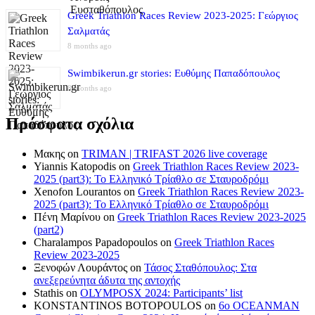
Greek Triathlon Races Review 2023-2025: Γεώργιος
Σαλματάς
8 months ago
Swimbikerun.gr stories: Ευθύμης Παπαδόπουλος
8 months ago
Πρόσφατα σχόλια
Μακης
on
TRIMAN | TRIFAST 2026 live coverage
Yiannis Katopodis
on
Greek Triathlon Races Review 2023-
2025 (part3): Το Ελληνικό Τρίαθλο σε Σταυροδρόμι
Xenofon Lourantos
on
Greek Triathlon Races Review 2023-
2025 (part3): Το Ελληνικό Τρίαθλο σε Σταυροδρόμι
Πένη Μαρίνου
on
Greek Triathlon Races Review 2023-2025
(part2)
Charalampos Papadopoulos
on
Greek Triathlon Races
Review 2023-2025
Ξενοφών Λουράντος
on
Τάσος Σταθόπουλος: Στα
ανεξερεύνητα άδυτα της αντοχής
Stathis
on
OLYMPOSX 2024: Participants’ list
KONSTANTINOS BOTOPOULOS
on
6ο OCEANMAN