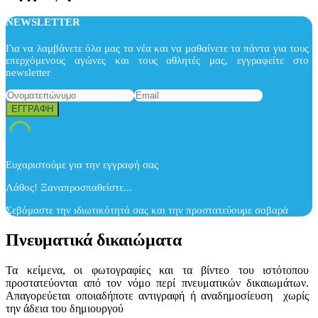
NEWSLETTER
Για να λαμβάνετε όλα μας τα νέα και να μαθαίνετε τα πάντα για τους
επερχόμενους αγώνες και τους αθλητές μας, εγγραφείτε στο
newsletter
Ευχαριστούμε για την εγγραφή σας
Λάθος! Ξαναπροσπαθείστε...
Σεβόμαστε την ιδιωτικότητά σας και την προστατεύουμε σοβαρά
Πνευματικά δικαιώματα
Τα κείμενα, οι φωτογραφίες και τα βίντεο του ιστότοπου
προστατεύονται από τον νόμο περί πνευματικών δικαιωμάτων.
Απαγορεύεται οποιαδήποτε αντιγραφή ή αναδημοσίευση χωρίς
την άδεια του δημιουργού