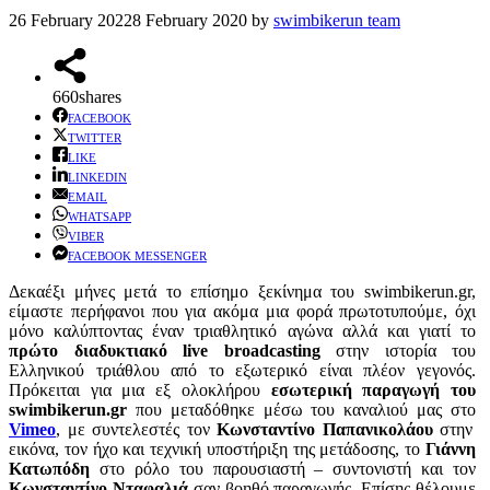
26 February 2022
8 February 2020
by
swimbikerun team
660
shares
FACEBOOK
TWITTER
LIKE
LINKEDIN
EMAIL
WHATSAPP
VIBER
FACEBOOK MESSENGER
Δεκαέξι μήνες μετά το επίσημο ξεκίνημα του swimbikerun.gr,
είμαστε περήφανοι που για ακόμα μια φορά πρωτοτυπούμε, όχι
μόνο καλύπτοντας έναν τριαθλητικό αγώνα αλλά και γιατί το
πρώτο διαδυκτιακό live broadcasting
στην ιστορία του
Ελληνικού τριάθλου από το εξωτερικό είναι πλέον γεγονός.
Πρόκειται για μια εξ ολοκλήρου
εσωτερική παραγωγή του
swimbikerun.gr
που μεταδόθηκε μέσω του καναλιού μας στο
Vimeo
, με συντελεστές τον
Κωνσταντίνο Παπανικολάου
στην
εικόνα, τον ήχο και τεχνική υποστήριξη της μετάδοσης, το
Γιάννη
Κατωπόδη
στο ρόλο του παρουσιαστή – συντονιστή και τον
Κωνσταντίνο Νταφαλιά
σαν βοηθό παραγωγής. Επίσης θέλουμε