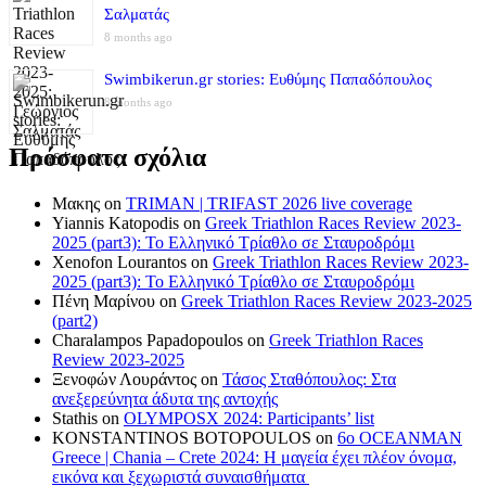
Σαλματάς
8 months ago
Swimbikerun.gr stories: Ευθύμης Παπαδόπουλος
8 months ago
Πρόσφατα σχόλια
Μακης
on
TRIMAN | TRIFAST 2026 live coverage
Yiannis Katopodis
on
Greek Triathlon Races Review 2023-
2025 (part3): Το Ελληνικό Τρίαθλο σε Σταυροδρόμι
Xenofon Lourantos
on
Greek Triathlon Races Review 2023-
2025 (part3): Το Ελληνικό Τρίαθλο σε Σταυροδρόμι
Πένη Μαρίνου
on
Greek Triathlon Races Review 2023-2025
(part2)
Charalampos Papadopoulos
on
Greek Triathlon Races
Review 2023-2025
Ξενοφών Λουράντος
on
Τάσος Σταθόπουλος: Στα
ανεξερεύνητα άδυτα της αντοχής
Stathis
on
OLYMPOSX 2024: Participants’ list
KONSTANTINOS BOTOPOULOS
on
6ο OCEANMAN
Greece | Chania – Crete 2024: Η μαγεία έχει πλέον όνομα,
εικόνα και ξεχωριστά συναισθήματα