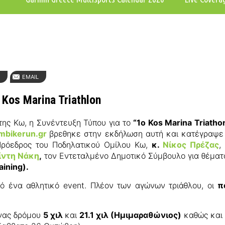
N
EMAIL
Kos Marina Triathlon
της Κω, η Συνέντευξη Τύπου για το
“1ο Kos Marina Triatho
mbikerun.gr
βρεθηκε στην εκδήλωση αυτή και κατέγραψε τ
 Πρόεδρος του Ποδηλατικού Ομίλου Κω,
κ.
Νίκος Πρέζας
,
ίντη Νάκη
,
τον Εντεταλμένο Δημοτικό Σύμβουλο για θέμα
aining).
από ένα αθλητικό event. Πλέον των αγώνων τριάθλου, οι
π
νας δρόμου
5 χιλ
και
21.1 χιλ (Ημιμαραθώνιος)
καθώς και