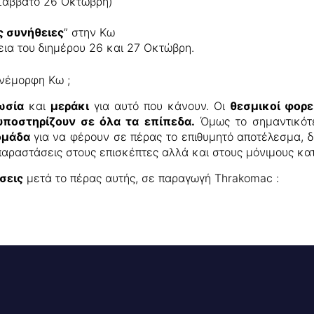
 Σαββατο 26 Οκτώβρη)
ς συνήθειες
” στην Κω
εια του διημέρου 26 και 27 Οκτώβρη.
ανέμορφη Κω ;
ωσία
και
μεράκι
για αυτό που κάνουν. Οι
θεσμικοί φορ
υποστηρίζουν σε όλα τα επίπεδα.
Όμως το σημαντικότερ
 ομάδα
για να φέρουν σε πέρας το επιθυμητό αποτέλεσμα,
παραστάσεις στους επισκέπτες αλλά και στους μόνιμους κατ
σεις
μετά το πέρας αυτής, σε παραγωγή Thrakomac :