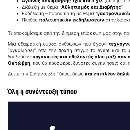
Αγώνες κολύμβησης 1χιλ και 3 χιλ
(επίσης το
Διάλεξη με θέμα “
Αθλητισμός και Διαβήτης
”
Εκδήλωση – παρουσίαση με θέμα “
γαστρονιμικέ
Πλήθος
πολιτιστικών εκδηλώσεων
στην διάρκ
Τι αποκομίσαμε από την διήμερη επίσκεψη μας στην π
Μια εξαιρετική ομάδα ανθρώπων που έχουν
τεχνογν
“αγκαλιάσει” απο την πρωτη στιγμή το event και το
δουλεύουν
οργανωτές και εθελοντές όλοι μαζι σαν
Οκτώβρη
, που θα προσφέρει δυνατές συγκινήσεις και 
Δειτε την Συνέντευξη Τύπου, όπως
και επιπλέον δηλώ
Όλη η συνέντευξη τύπου