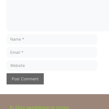
Name
Email
Website
Κι άλλα swimbikerun.gr stories