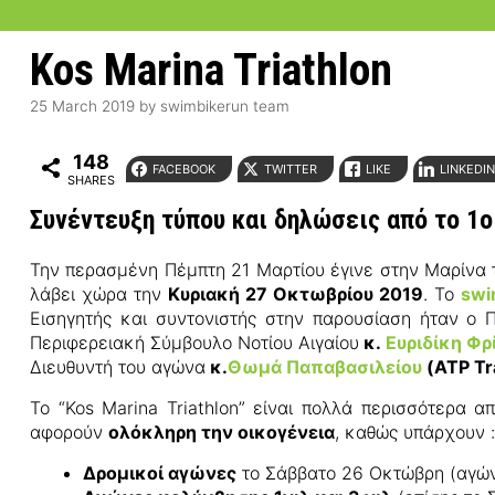
Kos Marina Triathlon
25 March 2019
by
swimbikerun team
148
FACEBOOK
TWITTER
LIKE
LINKEDI
SHARES
Συνέντευξη τύπου και δηλώσεις από το 1ο 
Την περασμένη Πέμπτη 21 Μαρτίου έγινε στην Μαρίνα 
λάβει χώρα την
Κυριακή 27 Οκτωβρίου 2019
. Το
swi
Εισηγητής και συντονιστής στην παρουσίαση ήταν ο
Περιφερειακή Σύμβουλο Νοτίου Αιγαίου
κ.
Ευριδίκη Φρ
Διευθυντή του αγώνα
κ.
Θωμά Παπαβασιλείου
(ATP Tr
Το “Kos Marina Triathlon” είναι πολλά περισσότερα 
αφορούν
ολόκληρη την οικογένεια
, καθώς υπάρχουν :
Δρομικοί αγώνες
το Σάββατο 26 Οκτώβρη (αγώ