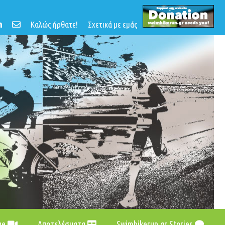
Καλώς ήρθατε!
Σχετικά με εμάς
age
Αποτελέσματα
Swimbikerun.gr Stories