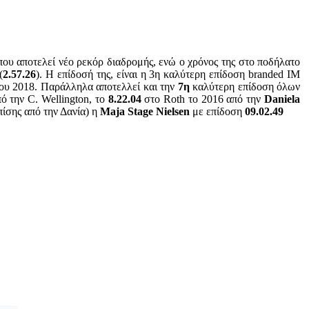
 που αποτελεί νέο ρεκόρ διαδρομής, ενώ ο χρόνος της στο ποδήλατο
(
2.57.26
). Η επίδοσή της, είναι η 3η καλύτερη επίδοση branded IM
ου 2018. Παράλληλα αποτελλεί και την
7η
καλύτερη επίδοση όλων
ό την C. Wellington, το
8.22.04
στο Roth το 2016 από την
Daniela
πίσης από την Δανία) η
Maja Stage Nielsen
με επίδοση
09.02.49