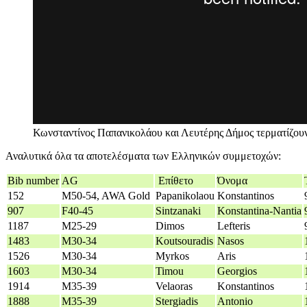
Κωνσταντίνος Παπανικολάου και Λευτέρης Δήμος τερματίζου
Αναλυτικά όλα τα αποτελέσματα των Ελληνικών συμμετοχών:
Bib number
AG
Επίθετο
Όνομα
152
M50-54, AWA Gold
Papanikolaou
Konstantinos
907
F40-45
Sintzanaki
Konstantina-Nantia
1187
M25-29
Dimos
Lefteris
1483
M30-34
Koutsouradis
Nasos
1526
M30-34
Myrkos
Aris
1603
M30-34
Timou
Georgios
1914
M35-39
Velaoras
Konstantinos
1888
M35-39
Stergiadis
Antonio