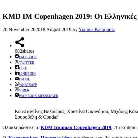
KMD IM Copenhagen 2019: Οι Ελληνικές σ
20 November 2020
18 August 2019
by
Yiannis Katopodis
682
shares
FACEBOOK
TWITTER
LIKE
LINKEDIN
EMAIL
WHATSAPP
VIBER
FACEBOOK MESSENGER
Κωνσταντίνος Βελαώρας, Χριστίνα Οικονόμου, Μιχάλης Κακ
Σουροβέλη & Condaf
Ολοκληρώθηκε το
KDM Ironman Copenhagen 2019
, 7th Edition
Ο
Κωνσταντίνος Παπανικολάου
ισοφάρισε για 3η φορά την α