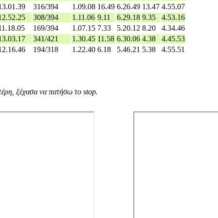
13.01.39
316/394
1.09.08
16.49
6.26.49
13.47
4.55.07
12.52.25
308/394
1.11.06
9.11
6.29.18
9.35
4.53.16
11.18.05
169/394
1.07.15
7.33
5.20.12
8.20
4.34.46
13.03.17
341/421
1.30.45
11.58
6.30.06
4.38
4.45.53
12.16.46
194/318
1.22.40
6.18
5.46.21
5.38
4.55.51
τέρη, ξέχασα να πατήσω το stop.