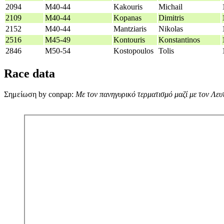
2094
M40-44
Kakouris
Michail
2109
M40-44
Kopanas
Dimitris
2152
M40-44
Mantziaris
Nikolas
2516
M45-49
Kontouris
Konstantinos
2846
M50-54
Kostopoulos
Tolis
Race data
Σημείωση by conpap:
Με τον πανηγυρικό τερματισμό μαζί με τον Λευ