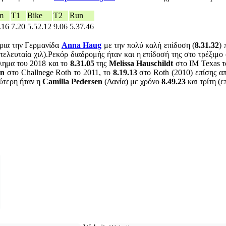
m
T1
Bike
T2
Run
.16
7.20
5.52.12
9.06
5.37.46
τρια την Γερμανίδα
Anna Haug
με την πολύ καλή επίδοση (
8.31.32
)
τελευταία χιλ).Ρεκόρ διαδρομής ήταν και η επίδοσή της στο τρέξιμο 
ημα του 2018 και το
8.31.05
της
Melissa Hauschildt
στο ΙΜ Texas τ
on
στο Challnege Roth το 2011, το
8.19.13
στο Roth (2010) επίσης απ
ύτερη ήταν η
Camilla Pedersen
(Δανία) με χρόνο
8.49.23
και τρίτη (ε