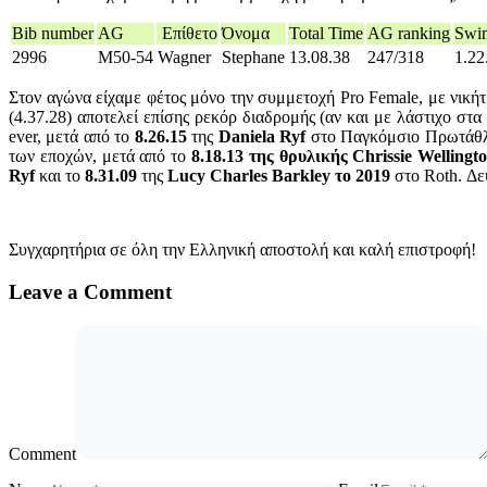
Bib number
AG
Επίθετο
Όνομα
Total Time
AG ranking
Swi
2996
M50-54
Wagner
Stephane
13.08.38
247/318
1.22
Στον αγώνα είχαμε φέτος μόνο την συμμετοχή Pro Female, με νική
(4.37.28) αποτελεί επίσης ρεκόρ διαδρομής (αν και με λάστιχο στα 
ever, μετά από το
8.26.15
της
Daniela Ryf
στο Παγκόμσιο Πρωτάθλ
των εποχών, μετά από το
8.18.13 της θρυλικής Chrissie Wellingt
Ryf
και το
8.31.09
της
Lucy Charles Barkley το 2019
στο Roth. Δε
Συγχαρητήρια σε όλη την Ελληνική αποστολή και καλή επιστροφή!
Leave a Comment
Comment