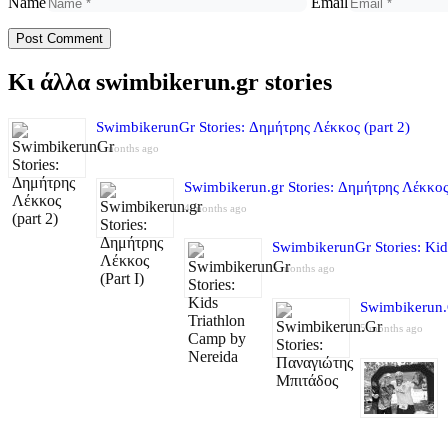
Name
Email
Κι άλλα swimbikerun.gr stories
SwimbikerunGr Stories: Δημήτρης Λέκκος (part 2)
4 months ago
Swimbikerun.gr Stories: Δημήτρης Λέκκος 
4 months ago
SwimbikerunGr Stories: Kid
5 months ago
Swimbikerun.
5 months ago