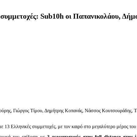
υμμετοχές: Sub10h οι Παπανικολάου, Δήμο
ούρης, Γιώργος Τίμου, Δημήτρης Κοπανάς, Νάσσος Κουτσουράδης, 
 με 13 Ελληνικές συμμετοχές, με τον καιρό στο μεγαλύτερο μέρος του 
τομική του επίδοση με
3 τερματισμούς στην full distance στην 