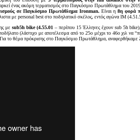
 αρκεί ένας ακόμη τερματισμός στο Παγκόσμιο Πρωτάθλημα του 2019 
τισμούς σε Παγκόσμιο Πρωτάθλημα Ironman.
Είναι η
8η φορά π
στα με personal best στο ποδηλατικό σκέλος, εντός αγώνα ΙΜ (4.51.
ης με
sub5h bike (4.55.01
– περίπου 15 Έλληνες έχουν sub 5h bike),
 ποδήλατο (λάστιχο με αποτέλεσμα από το 25ο μέχρι το 46ο χιλ να “π
ο. Για το θέμα πρόκρισης στο Παγκόσμιο Πρωτάθλημα, αναφερθήκαμ