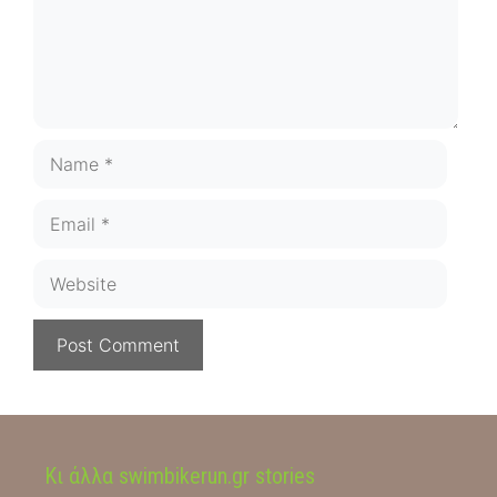
Name
Email
Website
Κι άλλα swimbikerun.gr stories