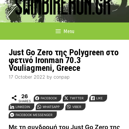
Menu
Just Go Zero της Polygreen στο
φετινό Ironman 70.3
Vouliagmeni, Greece
17 October 2022
by
conpap
26
FACEBOOK
TWITTER
LIKE
SHARES
LINKEDIN
WHATSAPP
VIBER
FACEBOOK MESSENGER
Με τη συνδρομή του Just Go Zero της