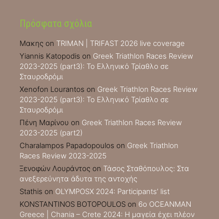
Πρόσφατα σχόλια
Μακης
on
TRIMAN | TRIFAST 2026 live coverage
Yiannis Katopodis
on
Greek Triathlon Races Review
2023-2025 (part3): Το Ελληνικό Τρίαθλο σε
Σταυροδρόμι
Xenofon Lourantos
on
Greek Triathlon Races Review
2023-2025 (part3): Το Ελληνικό Τρίαθλο σε
Σταυροδρόμι
Πένη Μαρίνου
on
Greek Triathlon Races Review
2023-2025 (part2)
Charalampos Papadopoulos
on
Greek Triathlon
Races Review 2023-2025
Ξενοφών Λουράντος
on
Τάσος Σταθόπουλος: Στα
ανεξερεύνητα άδυτα της αντοχής
Stathis
on
OLYMPOSX 2024: Participants’ list
KONSTANTINOS BOTOPOULOS
on
6ο OCEANMAN
Greece | Chania – Crete 2024: Η μαγεία έχει πλέον