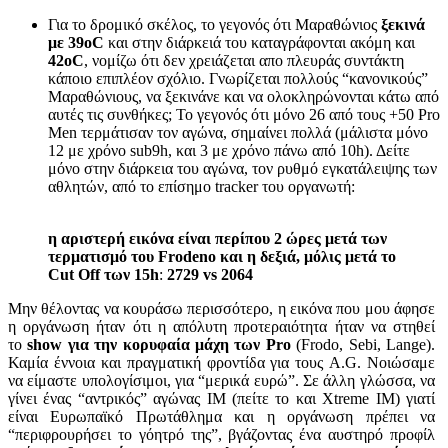
Για το δρομικό σκέλος, το γεγονός ότι Μαραθώνιος
ξεκινά
με 39oC
και στην διάρκειά του καταγράφονται ακόμη και
42oC
, νομίζω ότι δεν χρειάζεται απο πλευράς συντάκτη
κάποιο επιπλέον σχόλιο. Γνωρίζεται πολλούς “κανονικούς”
Μαραθώνιους, να ξεκινάνε και να ολοκληρώνονται κάτω από
αυτές τις συνθήκες; Το γεγονός ότι μόνο 26 από τους +50 Pro
Men τερμάτισαν τον αγώνα, σημαίνει πολλά (μάλιστα μόνο
12 με χρόνο sub9h, και 3 με χρόνο πάνω από 10h). Δείτε
μόνο στην διάρκεια του αγώνα, τον ρυθμό εγκατάλειψης των
αθλητών, από το επίσημο tracker του οργανωτή:
η αριστερή εικόνα είναι περίπου 2 ώρες μετά των
τερματισμό του Frodeno και η δεξιά, μόλις μετά το
Cut Off των 15h
:
2729 vs 2064
Μην θέλοντας να κουράσω περισσότερο, η εικόνα που μου άφησε
η οργάνωση ήταν ότι η απόλυτη προτεραιότητα ήταν να στηθεί
το
show για την κορυφαία μάχη των Pro
(Frodo, Sebi, Lange).
Καμία έννοια και πραγματική φροντίδα για τους A.G. Νοιώσαμε
να είμαστε υπολογίσιμοι, για “μερικά ευρώ”. Σε άλλη γλώσσα, να
γίνει ένας “αντρικός” αγώνας ΙΜ (πείτε το και Xtreme IM) γιατί
είναι Ευρωπαϊκό Πρωτάθλημα και η οργάνωση πρέπει να
“περιφρουρήσει το γόητρό της”, βγάζοντας ένα αυστηρό προφίλ