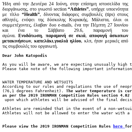
Ήδη από την Δευτέρα 24 Ιούνη, στην επίσημη ιστοσελίδα της
διοργάνωσης, στο γνωστό section
“Athletes”
, υπήρχε υποενότητα
με τίτλο
“Health”
, δίνοντας διάφορες συμβουλές (tips) στους
αθλητές, ενόψει της δύσκολης Κυριακής. Μάλιστα, όλοι οι
συμμετέχοντες, έλαβαν δυο e-mails, ένα την Πέμπτη 27 Ιουνίου
και ένα το Σάββατο 29.6, παραμονή του
αγώνα.
Ενυδάτωση
,
παραμονή σε σκιά
,
αποφυγή άσκοπων
μετακινήσεων
,
καπελάκι
,
γυαλιά ηλίου
, κλπ, ήταν μερικές από
τις συμβουλές του οργανωτή.
Dear John Katopodis 
As you will be aware, we are expecting unusually high t
Please take note of the following important information
WATER TEMPERATURE AND WETSUITS 
According to our rules and regulations the use of neopr
(76,1 degrees Fahrenheit). 
The water temperature is cur
as per the 2019 IRONMAN Competition Rules section 4.02 
 upon which athletes will be advised of the final decis
Athletes are reminded that in the event of a non-wetsui
Athletes will not be allowed to enter the water with a 
Please view the 2019 IRONMAN Competition Rules 
here 
for