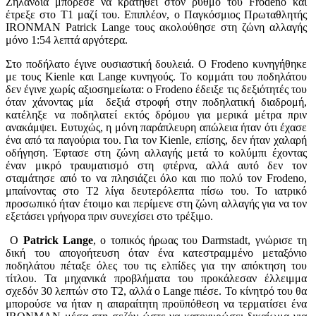
Ζηλανδία μπόρεσε να κρατηθεί στον ρυθμό του Frodeno και
έτρεξε στο Τ1 μαζί του. Επιπλέον, ο Παγκόσμιος Πρωταθλητής
IRONMAN Patrick Lange τους ακολούθησε στη ζώνη αλλαγής
μόνο 1:54 λεπτά αργότερα.
Στο ποδήλατο έγινε ουσιαστική δουλειά. Ο Frodeno κυνηγήθηκε
με τους Kienle και Lange κυνηγούς. Το κομμάτι του ποδηλάτου
δεν έγινε χωρίς αξιοσημείωτα: ο Frodeno έδειξε τις δεξιότητές του
όταν χάνοντας μία δεξιά στροφή στην ποδηλατική διαδρομή,
κατέληξε να ποδηλατεί εκτός δρόμου για μερικά μέτρα πριν
ανακάμψει. Ευτυχώς, η μόνη παράπλευρη απώλεια ήταν ότι έχασε
ένα από τα παγούρια του. Για τον Kienle, επίσης, δεν ήταν χαλαρή
οδήγηση. Έφτασε στη ζώνη αλλαγής μετά το κολύμπι έχοντας
έναν μικρό τραυματισμό στη φτέρνα, αλλά αυτό δεν τον
σταμάτησε από το να πλησιάζει όλο και πιο πολύ τον Frodeno,
μπαίνοντας στο Τ2 λίγα δευτερόλεπτα πίσω του. Το ιατρικό
προσωπικό ήταν έτοιμο και περίμενε στη ζώνη αλλαγής για να τον
εξετάσει γρήγορα πριν συνεχίσει στο τρέξιμο.
Ο
Patrick Lange
, ο τοπικός ήρωας του Darmstadt, γνώρισε τη
δική του απογοήτευση όταν ένα κατεστραμμένο μεταξόνιο
ποδηλάτου πέταξε όλες του τις ελπίδες για την απόκτηση του
τίτλου. Τα μηχανικά προβλήματα του προκάλεσαν έλλειμμα
σχεδόν 30 λεπτών στο Τ2, αλλά ο Lange πιέσε. Το κίνητρό του θα
μπορούσε να ήταν η απαραίτητη προϋπόθεση να τερματίσει ένα