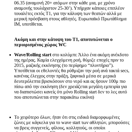
06.35 (αναμονή 20+ ατόμων στην κάθε μια, με χρόνο
αναμονής τουλάχιστον 25-30’). Υπήρχαν κάποιες επιπλέον
τουαλέτες εκτός Τ1, για την κάλυψη των θεατών αλλά με
μερική πρόσβαση στους αθλητές. Ευρωπαϊκό Πρωτάθλημα
ΙΜ, υποτίθεται.
Ακόμη και στην κάτοψη του Τ1, αποτυπώνεται ο
περιορισμένος χώρος WC
Wave/Rolling start
στο κολύμπι: Άλλο ένα ακόμη ανέκδοτο
της ημέρας. Καμία ελεγχόμενη ροή, θύμιζε εποχές πριν το
2015, μαζικής εκκίνησης (το περίφημο “πλυντήριο”).
Υποτίθεται οι εθελοντές θα ρύθμιζαν την ροή ανά τακτά secs,
κανένας έλεγχος στην πράξη, ξαφνικά μέσα σε μερικά
δευτερόλεπτα βρισκόσουν στο νερό και ας ήσουν 100μ πιο
πίσω από την εκκίνηση (δεν χρειάζεται μεγάλη εμπειρία για
να διαπιστώσει κανείς ότι μόνο Rolling start δεν το λες αυτό
που αποτυπώνεται στην παρακάτω εικόνα)
Το χειρότερο όλων, ήταν ότι στις ειδικά διαμορφωμένες
ζώνες με κάγκελα για το wave start των αθλητών, μπορούσες
να βρεις συγγενείς, φίλους, κολλητούς, οι οποίοι