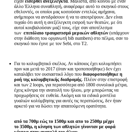
είχαν
εισέρθει ανεξέλεγκτα
. Μάλιστα, από κοινού με έναν
άλλο Έλληνα συναθλητή, αναφέραμε αυτό το σκηνικό στους
εθελοντές, οι οποίοι μας κοιτούσαν εντελώς αμήχανα,
ανήμποροι να αντιδράσουν ή να το αποτρέψουν. Δεν είναι
τυχαίο ότι αυτή η ανεξέλεγκτη εισροή των θεατών, με ότι
αυτοί κουβαλούσαν μαζί τους, είχε σαν αποτέλεσμα
των
επιπόλαιο τραυματισμό μερικών αθλητών
(υπάρχουν
στην διάθεση του οργανωτή bib numbers) στο πέλμα, σαν το
σκηνικό που έγινε με τον Sebi, στο Τ2.
Για το κολυμβητικό σκέλος. Αν κάποιος έχει κολυμπήσει
πριν και μετά το 2017 (όταν και τροποποιήθηκε) δεν έχει
καταλάβει τον ουσιαστικό λόγο που
διαφοροποιήθηκε η
ροή της κολυμβητικής διαδρομής
. Πλέον στην επιστροφή
και των 2 loops, για περισσότερα από 1800 συνολικά μέτρα,
έχεις κόντρα την ανατολή του ήλιου, μην μπορώντας να
προχωρήσεις σε ευθεία. Ακόμη και τα ειδικά μοντέλα
γυαλιών κολύμβησης για αυτές τις περιπτώσεις, δεν ήταν
αρκετό για να δώσει την απαιτούμενη ορατότητα.
από τα 700μ εώς το 1500μ και απο το 2500μ μέχρι
το 3500μ, η κίνηση των αθλητών γίνονταν με φορά
κόντρα στην ανατολή του ήλιου