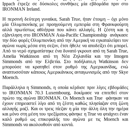
Ippach έτρεξε σε δύσκολες συνθήκες μία εβδομάδα πριν στο
IRONMAN Ireland.
Η περσινή δεύτερη γυναίκα, Sarah True, ήταν έτοιμη – όχι μόνο
μία Ολυμπιονίκης με προηγούμενη εμπειρία στη Φρανκφούρτη
αλλά πρωτίστως αθλήτρια που κάνει αλλαγές. Η ζέστη και η
εξάντληση στο IRONMAN Asia-Pacific Championship ανάγκασε
την δύο φορές Ολυμπιονίκη από την Αμερική να εγκαταλείψει τον
αγώνα νωρίς μέσα στη σεζον, έτσι ήθελε να αποδείξει ότι μπορεί.
Από το νερό σχηματίστηκε ένα δυνατό γκρουπ από τη Sarah True,
Amelia Watkinson από τη Νέα Ζηλανδία και την Imogen
Simmonds από την Ελβετία. Στο ποδήλατο,η Watkinson δεν
μπορούσε να κρατηθεί στον ρυθμό της Αμερικανίδας, ενώ
αναπτυσσόταν κάποιος Αμερικάνικος ανταγωνισμός από την Skye
Moench.
Παράλληλα η Simmonds, η οποία κέρδισε πριν λίγες εβδομάδες
το IRONMAN 70.3 Luxembourg, δοκίμασε να επιτεθεί στον
πρώτο της αγώνα IRONMAN. Οι Moench και True φάνηκαν να
έχουν επηρεαστεί λίγο από τη ζέστη καθώς πλησίαζαν στη ζώνη
αλλαγής μαζί. Και οι τρεις πίεζαν η μία την άλλη όλη την ημέρα
και μόνο στη μέση του τρεξίματος φάνηκε η True να φτιάχνει έναν
καλό ρυθμό ως επικεφαλής του αγώνα με τις Moench και
Simmonds να ακολουθούν από κοντά.