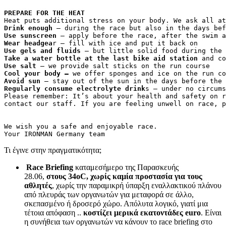
PREPARE FOR THE HEAT
Heat puts additional stress on your body. We ask all at
Drink enough
 – during the race but also in the days bef
Use sunscreen
 – apply before the race, after the swim a
Wear headgea
r – fill with ice and put it back on
Use gels and fluids
 – but little solid food during the 
Take a water bottle at the last bike aid station
 and co
Use salt 
– we provide salt sticks on the run course
Cool your body –
 we offer sponges and ice on the run co
Avoid sun
 – stay out of the sun in the days before the 
Regularly consume electrolyte drink
s – under no circums
Please remember: It’s about your health and safety on r
contact our staff. If you are feeling unwell on race, 
We wish you a safe and enjoyable race.
Your IRONMAN Germany team
Τι έγινε στην πραγματικότητα;
Race Briefing
καταμεσήμερο της Παρασκευής
28.06,
στους 34oC, χωρίς καμία προστασία για τους
αθλητές
, χωρίς την παραμικρή ύπαρξη εναλλακτικού πλάνου
από πλευράς των οργανωτών για μεταφορά σε άλλο,
σκεπασμένο ή δροσερό χώρο. Απόλυτα λογικό, γιατί μια
τέτοια απόφαση ..
κοστίζει μερικά εκατοντάδες euro
. Είναι
η συνήθεια των οργανωτών να κάνουν το race briefing στο