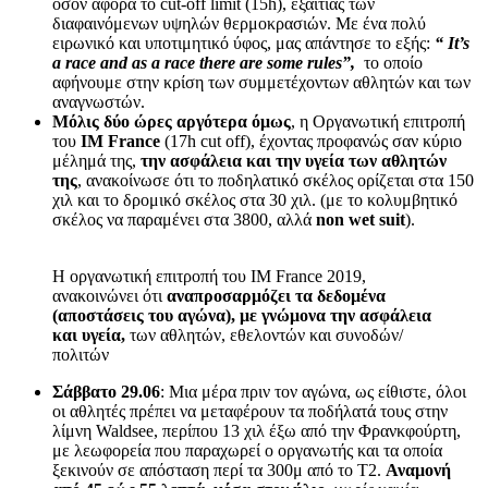
όσον αφορά το cut-off limit (15h), εξαιτίας των
διαφαινόμενων υψηλών θερμοκρασιών. Με ένα πολύ
ειρωνικό και υποτιμητικό ύφος, μας απάντησε το εξής:
“ It’s
a
race
and
as
a
race
there
are
some
rules”,
το οποίο
αφήνουμε στην κρίση των συμμετέχοντων αθλητών και των
αναγνωστών.
Μόλις δύο ώρες αργότερα όμως
, η Οργανωτική επιτροπή
του
ΙΜ France
(17h cut off), έχοντας προφανώς σαν κύριο
μέλημά της,
την ασφάλεια και την υγεία των αθλητών
της
, ανακοίνωσε ότι το ποδηλατικό σκέλος ορίζεται στα 150
χιλ και το δρομικό σκέλος στα 30 χιλ. (με το κολυμβητικό
σκέλος να παραμένει στα 3800, αλλά
non wet suit
).
Η οργανωτική επιτροπή του IM France 2019,
ανακοινώνει ότι
αναπροσαρμόζει τα δεδομένα
(αποστάσεις του αγώνα), με γνώμονα την ασφάλεια
και υγεία,
των αθλητών, εθελοντών και συνοδών/
πολιτών
Σάββατο 29.06
: Μια μέρα πριν τον αγώνα, ως είθιστε, όλοι
οι αθλητές πρέπει να μεταφέρουν τα ποδήλατά τους στην
λίμνη Waldsee, περίπου 13 χιλ έξω από την Φρανκφούρτη,
με λεωφορεία που παραχωρεί ο οργανωτής και τα οποία
ξεκινούν σε απόσταση περί τα 300μ από το Τ2.
Αναμονή