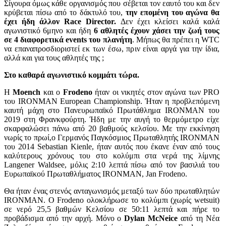
Σίγουρα όμως κάθε οργανισμός που σέβεται τον εαυτό του και δεν
κρύβεται πίσω από το δάκτυλό του,
την επομένη του αγώνα θα
έχει ήδη άλλον Race Director.
Δεν έχει κλείσει καλά καλά
αγωνιστικό 6μηνο και ήδη
6 αθλητές έχουν χάσει την ζωή τους
σε 4 διαφορετικά events του πλανήτη
. Μήπως θα πρέπει η WTC
να επαναπροσδιοριστεί εκ των έσω, πριν είναι αργά για την ίδια,
αλλά και για τους αθλητές της ;
Στο καθαρά αγωνιστικό κομμάτι τώρα.
Η
Moench
και ο
Frodeno
ήταν οι νικητές στον αγώνα των PRO
του IRONMAN European Championship. Ήταν η προβλεπόμενη
καυτή μάχη στο Πανευρωπαϊκό Πρωτάθλημα IRONMAN του
2019 στη Φρανκφούρτη. Ήδη με την αυγή το θερμόμετρο είχε
σκαρφαλώσει πάνω από 20 βαθμούς κελσίου. Με την εκκίνηση
νωρίς το πρωί,ο Γερμανός Παγκόσμιος Πρωταθλητής IRONMAN
του 2014 Sebastian Kienle, ήταν αυτός που έκανε έναν από τους
καλύτερους χρόνους του στο κολύμπι στα νερά της λίμνης
Langener Waldsee, μόλις 2:10 λεπτά πίσω από τον βασιλιά του
Ευρωπαϊκού Πρωταθλήματος IRONMAN, Jan Frodeno.
Θα ήταν ένας στενός ανταγωνισμός μεταξύ των δύο πρωταθλητών
IRONMAN. Ο Frodeno ολοκλήρωσε το κολύμπι (χωρίς wetsuit)
σε νερό 25,5 βαθμών Κελσίου σε 50:11 λεπτά και πήρε το
προβάδισμα από την αρχή. Μόνο ο
Dylan McNeice
από τη Νέα