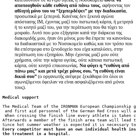
αποποιηθούν κάθε ευθύνη από πάνω τους
, αφήνοντας τον
αθλητή μόνο του να “ξεμπερδέψει” με την διαδικασία
,
προσωπικά με ξεπερνά. Κανένας δεν ξεκινά αγώνα
απόστασης ΙΜ, έχοντας μαζί του πιστωτική κάρτα, ή μετρητά
ή το κινητό μαζί του, για την περίπτωση που θα τύχει το
μοιραίο. Αυτό που μου εξήγησαν κατά την διάρκεια της
διακομιδής μου, ήταν ότι μόνος μου θα έπρεπε να κανονίσω
τα διαδικαστικά με το Νοσοκομείο καθώς και τον τρόπο που
θα επέστρεφα στο ξενοδοχείο που είχα καταλύσει, στην
περίπτωση του εξιτηρίου. Μην έχοντας μαζί μου ούτε
χρήματα, ούτε την κάρτα υγείας, ούτε κάποια πιστωτική
κάρτα, ούτε κινητό επικοινωνίας.
Να φύγει η “ευθύνη από
πάνω μας” και μετά τρέχε μόνος σου, “η ευθύνη είναι
δικιά σου”
(ο οργανωτής ανέφερε ξεκάθαρα ότι όλοι οι
αγωνιζόμενοι όφειλαν να είναι ασφαλιζόμενοι από μόνοι
τους).
Medical support
The Medical Team of the IRONMAN European Championship g
 and first aid personnel of the German Red Cross will a
 When crossing the finish line every athlete is taken c
Afterwards a member of the finish area team will lead t
Since hot summer weather is expected it is necessary to
Every competitor must have an own individual health ins
the treatment in a hospital.