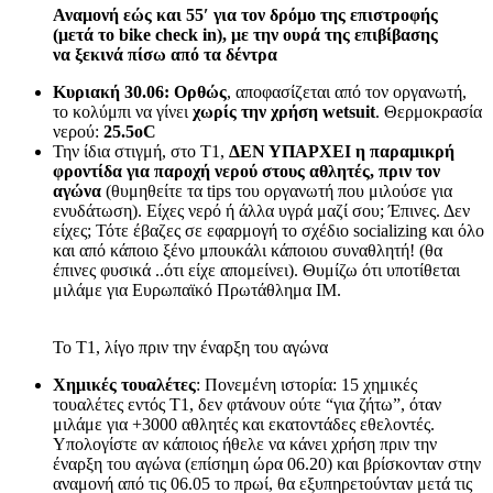
Αναμονή εώς και 55′ για τον δρόμο της επιστροφής
(μετά το bike check in), με την ουρά της επιβίβασης
να ξεκινά πίσω από τα δέντρα
Κυριακή 30.06:
Ορθώς
, αποφασίζεται από τον οργανωτή,
το κολύμπι να γίνει
χωρίς την χρήση wetsuit
. Θερμοκρασία
νερού:
25.5oC
Την ίδια στιγμή, στο Τ1,
ΔΕΝ ΥΠΑΡΧΕΙ η παραμικρή
φροντίδα για παροχή νερού στους αθλητές, πριν τον
αγώνα
(θυμηθείτε τα tips του οργανωτή που μιλούσε για
ενυδάτωση). Είχες νερό ή άλλα υγρά μαζί σου; Έπινες. Δεν
είχες; Τότε έβαζες σε εφαρμογή το σχέδιο socializing και όλο
και από κάποιο ξένο μπουκάλι κάποιου συναθλητή! (θα
έπινες φυσικά ..ότι είχε απομείνει). Θυμίζω ότι υποτίθεται
μιλάμε για Ευρωπαϊκό Πρωτάθλημα ΙΜ.
Το Τ1, λίγο πριν την έναρξη του αγώνα
Χημικές τουαλέτες
: Πονεμένη ιστορία: 15 χημικές
τουαλέτες εντός Τ1, δεν φτάνουν ούτε “για ζήτω”, όταν
μιλάμε για +3000 αθλητές και εκατοντάδες εθελοντές.
Υπολογίστε αν κάποιος ήθελε να κάνει χρήση πριν την
έναρξη του αγώνα (επίσημη ώρα 06.20) και βρίσκονταν στην
αναμονή από τις 06.05 το πρωί, θα εξυπηρετούνταν μετά τις