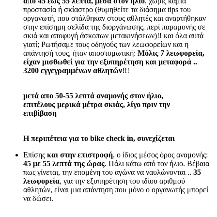
από 45 εώς 55 λεπτά, μέσα στον ήλιο
, χωρίς καμία
προστασία ή σκίαστρο (θυμηθείτε τα διάσημα tips του
οργανωτή, που στάλθηκαν στους αθλητές και αναρτήθηκαν
στην επίσημη σελίδα της διοργάνωσης, περί παραμονής σε
σκιά και αποφυγή άσκοπων μετακινήσεων)!! και όλα αυτά
γιατί; Ρωτήσαμε τους οδηγούς των λεωφορείων και η
απάντησή τους, ήταν αποστομωτική:
Μόλις 7 λεωφορεία,
είχαν μισθωθεί για την εξυπηρέτηση και μεταφορά ..
3200 εγγεγραμμένων αθλητών
!!!
μετά απο 50-55 λεπτά αναμονής στον ήλιο,
επιτέλους μερικά μέτρα σκιάς, λίγο πριν την
επιβίβαση
Η περιπέτεια για το bike check in, συνεχίζεται
Επίσης
και στην επιστροφή
, ο ίδιος μέσος όρος αναμονής:
45 με 55 λεπτά της ώρας
. Πάλι κάτω από τον ήλιο. Βέβαια
πως γίνεται, την επομένη του αγώνα να ναυλώνονται ..
35
λεωφορεία
, για την εξυπηρέτηση του ιδίου αριθμού
αθλητών, είναι μια απάντηση που μόνο ο οργανωτής μπορεί
να δώσει.