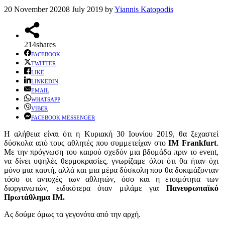
20 November 2020
8 July 2019
by
Yiannis Katopodis
214
shares
FACEBOOK
TWITTER
LIKE
LINKEDIN
EMAIL
WHATSAPP
VIBER
FACEBOOK MESSENGER
Η αλήθεια είναι ότι η Κυριακή 30 Ιουνίου 2019, θα ξεχαστεί
δύσκολα από τους αθλητές που συμμετείχαν στο
IM Frankfurt
.
Με την πρόγνωση του καιρού σχεδόν μια βδομάδα πριν το event,
να δίνει υψηλές θερμοκρασίες, γνωρίζαμε όλοι ότι θα ήταν όχι
μόνο μια καυτή, αλλά και μια μέρα δύσκολη που θα δοκιμάζονταν
τόσο οι αντοχές των αθλητών, όσο και η ετοιμότητα των
διοργανωτών, ειδικότερα όταν μιλάμε για
Πανευρωπαϊκό
Πρωτάθλημα IM.
Ας δούμε όμως τα γεγονότα από την αρχή.