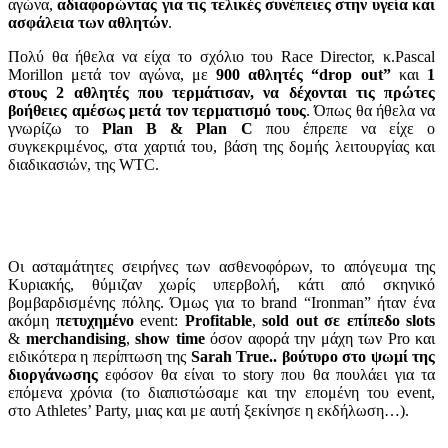
αγώνα,
αδιαφορώντας για τις τελικές συνέπειες στην υγεία και
ασφάλεια των αθλητών
.
Πολύ θα ήθελα να είχα το σχόλιο του Race Director, κ.Pascal
Morillon μετά τον αγώνα, με
900 αθλητές “drop out”
και
1
στους 2 αθλητές που τερμάτισαν, να δέχονται τις πρώτες
βοήθειες αμέσως μετά τον τερματισμό τους
. Όπως θα ήθελα να
γνωρίζω το
Plan B & Plan C
που έπρεπε να είχε ο
συγκεκριμένος, στα χαρτιά του, βάση της δομής λειτουργίας και
διαδικασιών, της WTC.
Οι ασταμάτητες σειρήνες των ασθενοφόρων, το απόγευμα της
Κυριακής, θύμιζαν χωρίς υπερβολή, κάτι από σκηνικό
βομβαρδισμένης πόλης. Όμως για το brand “Ironman” ήταν ένα
ακόμη
πετυχημένο
event:
Profitable
,
sold out σε επίπεδο slots
&
merchandising
,
show time
όσον αφορά την μάχη των Pro και
ειδικότερα η περίπτωση της
Sarah True.. βούτυρο στο ψωμί της
διοργάνωσης
εφόσον θα είναι το story που θα πουλάει για τα
επόμενα χρόνια (το διαπιστώσαμε και την επομένη του event,
στο Athletes’ Party, μιας και με αυτή ξεκίνησε η εκδήλωση…).