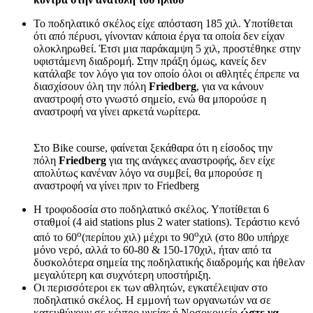
Το ποδηλατικό σκέλος είχε απόσταση 185 χιλ. Υποτίθεται
ότι από πέρυσι, γίνονταν κάποια έργα τα οποία δεν είχαν
ολοκληρωθεί. Έτσι μια παράκαμψη 5 χιλ, προστέθηκε στην
υφιστάμενη διαδρομή. Στην πράξη όμως, κανείς δεν
κατάλαβε τον λόγο για τον οποίο όλοι οι αθλητές έπρεπε να
διασχίσουν όλη την πόλη
Friedberg
, για να κάνουν
αναστροφή στο γνωστό σημείο, ενώ θα μπορούσε η
αναστροφή να γίνει αρκετά νωρίτερα.
Στο Bike course, φαίνεται ξεκάθαρα ότι η είσοδος την
πόλη
Friedberg
για της ανάγκες αναστροφής, δεν είχε
απολύτως κανέναν λόγο να συμβεί, θα μπορούσε η
αναστροφή να γίνει πριν το Friedberg
Η τροφοδοσία στο ποδηλατικό σκέλος. Υποτίθεται 6
σταθμοί (4 aid stations plus 2 water stations). Τεράστιο κενό
ο
ο
από το 60
(περίπου χιλ) μέχρι το 90
χιλ (στο 80ο υπήρχε
μόνο νερό, αλλά το 60-80 & 150-170χιλ, ήταν από τα
δυσκολότερα σημεία της ποδηλατικής διαδρομής και ήθελαν
μεγαλύτερη και συχνότερη υποστήριξη.
Οι περισσότεροι εκ των αθλητών, εγκατέλειψαν στο
ποδηλατικό σκέλος. Η εμμονή των οργανωτών να σε
κατευθύνουν σε κέντρο υγείας ή Νοσοκομείο
ώστε να