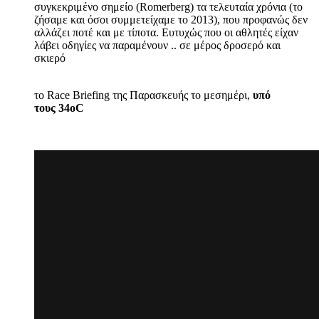
συγκεκριμένο σημείο (Romerberg) τα τελευταία χρόνια (το
ζήσαμε και όσοι συμμετείχαμε το 2013), που προφανώς δεν
αλλάζει ποτέ και με τίποτα. Ευτυχώς που οι αθλητές είχαν
λάβει οδηγίες να παραμένουν .. σε μέρος δροσερό και
σκιερό
το Race Briefing της Παρασκευής το μεσημέρι,
υπό
τους 34οC