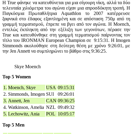
Η True φάνηκε να κατευθύνεται για μια σίγουρη νίκη, αλλά τα δύο
τελευταία χιλιόμετρα του αγώνα είχαν μια απροσδόκητη τροπή. Η
Παγκόσμια Πρωταθλήτρια Aquathlon το 2007 κατέρρευσε
ξαφνικά στο έδαφος εξαντλημένη και σε απόσταση 750μ από τη
γραμμή τερματισμού, έπρεπε να βγει από τον αγώνα. Η Moench,
εντελώς έκπληκτη από την εξέλιξη των γεγονότων, πέρασε την
True και κατευθύνθηκε στη γραμμή τερματισμού παίρνοντας τον
τίτλο του IRONMAN European Champion σε 9:15:31. H Imogen
Simmonds ακολούθησε στη δεύτερη θέση με χρόνο 9:26:01, με
την Jen Annett να συμπληρώνει το βάθρο στις 9:36:25.
Skye Moench
Top 5 Women
1.
Moench, Skye
USA
09:15:31
2.
Simmonds, Imogen
SUI
09:26:01
3.
Annett, Jen
CAN
09:36:25
4.
Watkinson, Amelia
NZL
09:49:32
5.
Lechowitz, Ania
POL
10:05:17
Top 5 Men