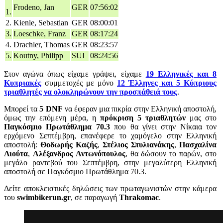
Frodeno, Jan
GER
07:56:02
1.
2.
Kienle, Sebastian
GER
08:00:01
3.
Loeschke, Franz
GER
08:17:24
4.
Drachler, Thomas
GER
08:23:57
5.
Koutny, Philipp
SUI
08:24:56
Στον αγώνα όπως είχαμε γράψει, είχαμε
19 Ελληνικές και 8
Κυπριακές
συμμετοχές με μόνο
12 Έλληνες και 5 Κύπριους
τριαθλητές να ολοκληρώνουν την προσπάθειά τους
.
Μπορεί τα
5 DNF
να έφεραν μια πικρία στην Ελληνική αποστολή,
όμως την επόμενη μέρα, η
πρόκριση 5 τριαθλητών
μας στο
Παγκόσμιο Πρωτάθλημα 70.3
που θα γίνει στην Νίκαια τον
ερχόμενο Σεπτέμβρη, επανέφερε το χαμόγελο στην Ελληνική
αποστολή:
Θοδωρής Καζής
,
Στέλιος Στυλιανάκης
,
Πασχαλίνα
Λιούτα
,
Αλέξανδρος Αντωνόπουλος
, θα δώσουν το παρών, στο
μεγάλο ραντεβού του Σεπτέμβρη, στην μεγαλύτερη Ελληνική
αποστολή σε Παγκόσμιο Πρωτάθλημα 70.3.
Δείτε αποκλειστικές δηλώσεις των πρωταγωνιστών στην κάμερα
του
swimbikerun.gr
, σε παραγωγή
Thrakomac
.