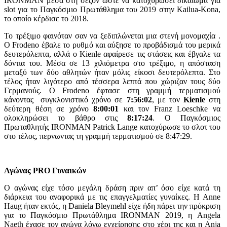
IRONMAN μέσα στη σεζόν ώστε να κατοχυρώσει δικαίωμα για
slot για το Παγκόσμιο Πρωτάθλημα του 2019 στην Kailua-Kona,
το οποίο κέρδισε το 2018.
Το τρέξιμο φαινόταν σαν να ξεδιπλώνεται μια στενή μονομαχία .
Ο Frodeno έβαλε το ρυθμό και αύξησε το προβάδισμά του μερικά
δευτερόλεπτα, αλλά ο Kienle αφαίρεσε τις στάσεις και έβγαλε τα
δόντια του. Μέσα σε 13 χιλιόμετρα στο τρέξιμο, η απόσταση
μεταξύ των δύο αθλητών ήταν μόλις είκοσι δευτερόλεπτα. Στο
τέλος ήταν λιγότερο από τέσσερα λεπτά που χώριζαν τους δύο
Γερμανούς. Ο Frodeno έφτασε στη γραμμή τερματισμού
κάνοντας συγκλονιστικό χρόνο σε
7:56:02
, με τον
Kienle
στη
δεύτερη θέση σε χρόνο
8:00:01
και τον Franz Loeschke να
ολοκληρώσει το βάθρο στις
8:17:24
. Ο Παγκόσμιος
Πρωταθλητής IRONMAN Patrick Lange κατοχύρωσε το σλοτ του
στο τέλος, περνωντας τη γραμμή τερματισμού σε 8:47:29.
Αγώνας PRO Γυναικών
Ο αγώνας είχε τόσο μεγάλη δράση πριν απ’ όσο είχε κατά τη
διάρκεια του αναφορικά με τις επαγγελματίες γυναίκες. Η Anne
Haug ήταν εκτός, η Daniela Bleymehl είχε ήδη πάρει την πρόκριση
για το Παγκόσμιο Πρωτάθλημα IRONMAN 2019, η Angela
Naeth έχασε τον αγώνα λόγω εγχείρησης στο χέρι της και η Anja