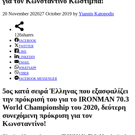
για τον Κωνσταντίνο Κωστίμπα!
20 November 2020
27 October 2019
by
Yiannis Katopodis
126
shares
FACEBOOK
TWITTER
LIKE
LINKEDIN
EMAIL
WHATSAPP
VIBER
FACEBOOK MESSENGER
5ος κατά σειρά Έλληνας που εξασφαλίζει
την πρόκρισή του για το IRONMAN 70.3
World Championship του 2020, δεύτερη
συνεχόμενη πρόκριση για τον
Κωνσταντίνο!