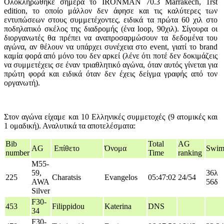
Ολοκληρώθηκε σήμερα το IRONMAN 70.3 Marrakech, 1rst
edition, το οποίο μάλλον δεν άφησε και τις καλύτερες των
εντυπώσεων στους συμμετέχοντες, ειδικά τα πρώτα 60 χιλ στο
ποδηλατικό σκέλος της διαδρομής (ένα loop, 90χιλ). Σίγουρα οι
διοργανωτές θα πρέπει να αναπροσαρμώσουν τα δεδομένα του
αγώνα, αν θέλουν να υπάρχει συνέχεια στο event, γιατί το brand
καμία φορά από μόνο του δεν αρκεί (λένε ότι ποτέ δεν δοκιμάζεις
να συμμετέχεις σε έναν τριαθλητικό αγώνα, όταν αυτός γίνεται για
πρώτη φορά και ειδικά όταν δεν έχεις δείγμα γραφής από τον
οργανωτή).
Στον αγώνα είχαμε και 10 Ελληνικές συμμετοχές (9 ατομικές και
1 ομαδική). Αναλυτικά τα αποτελέσματα:
Bib
Total
AG
AG
Επίθετο
Όνομα
Swi
number
Time
ranking
M55-
59,
36λ
225
Charatsis
Evangelos
05:47:02
24/54
AWA
56δ
Silver
F30-
453
Filippidou
Katerina
DNS
34
F30-