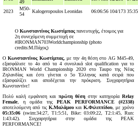
49
M50-
2023
Kalogeropoulos
Leonidas
06:06:56
104/173
35:35
54
Ο
Κωνσταντίνος Κωστίμπας
πανευτυχής, έτοιμος για
2η συνεχόμενη συμμετοχή σε
#IRONMAN703Worldchampionship (photo
credits:Μ.Πάχος)
O
Κωνσταντίνος Κωστίμπας
, με την 4η θέση στο AG M45-49,
εξασφάλισε το 4ο από τα 4 συνολικά slot qualification για το
IRONMAN World Championship 2020 στο Taupo της Νέας
Ζηλανδίας και έστι γίνεται ο 5ο Έλληνας κατά σειρά που
εξασφαλίζει και αποδέχεται την πρόκριση. Συγχαρητήρια
Κωνσταντίνε!
Πολύ καλή εμφάνιση και
πρώτη θέση
στην κατηγορία
Relay
Female
, η ομάδα της
PEAK PERFORMANCE (#2338)
αποτελούμενη από τις
K.Μαλάμου
και
Κ.Φιλιππίδου
, με χρόνο
05:35:06
(swim:34:27, T1:5:51, Bike: 03:09:22, T2:1:45, Run:
1:43:42). Συγχαρητήρια στην ομάδα της PEAK
PERFORMANCE!