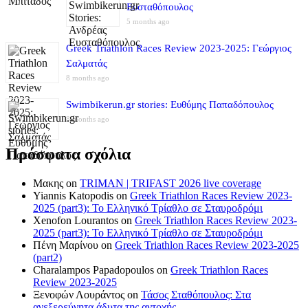
Ευσταθόπουλος
5 months ago
Greek Triathlon Races Review 2023-2025: Γεώργιος
Σαλματάς
8 months ago
Swimbikerun.gr stories: Ευθύμης Παπαδόπουλος
8 months ago
Πρόσφατα σχόλια
Μακης
on
TRIMAN | TRIFAST 2026 live coverage
Yiannis Katopodis
on
Greek Triathlon Races Review 2023-
2025 (part3): Το Ελληνικό Τρίαθλο σε Σταυροδρόμι
Xenofon Lourantos
on
Greek Triathlon Races Review 2023-
2025 (part3): Το Ελληνικό Τρίαθλο σε Σταυροδρόμι
Πένη Μαρίνου
on
Greek Triathlon Races Review 2023-2025
(part2)
Charalampos Papadopoulos
on
Greek Triathlon Races
Review 2023-2025
Ξενοφών Λουράντος
on
Τάσος Σταθόπουλος: Στα
ανεξερεύνητα άδυτα της αντοχής