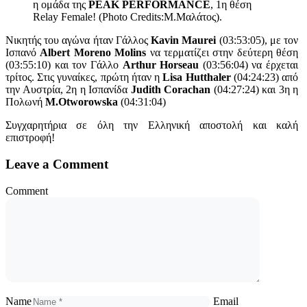
η ομάδα της
PEAK PERFORMANCE
, 1η θέση
Relay Female! (Photo Credits:M.Μαλάτος).
Νικητής του αγώνα ήταν Γάλλος
Kavin Maurei
(03:53:05), με τον
Ισπανό
Albert Moreno Molins
να τερματίζει στην δεύτερη θέση
(03:55:10) και τον Γάλλο
Arthur Horseau
(03:56:04) να έρχεται
τρίτος. Στις γυναίκες, πρώτη ήταν η
Lisa Hutthaler
(04:24:23) από
την Αυστρία, 2η η Ισπανίδα
Judith Corachan
(04:27:24) και 3η η
Πολωνή
M.Otworowska
(04:31:04)
Συγχαρητήρια σε όλη την Ελληνική αποστολή και καλή
επιστροφή!
Leave a Comment
Comment
Name
Email