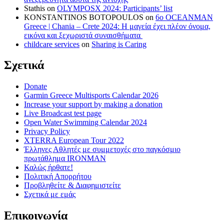
Stathis
on
OLYMPOSX 2024: Participants’ list
KONSTANTINOS BOTOPOULOS
on
6ο OCEANMAN
Greece | Chania – Crete 2024: Η μαγεία έχει πλέον όνομα,
εικόνα και ξεχωριστά συναισθήματα
childcare services
on
Sharing is Caring
Σχετικά
Donate
Garmin Greece Multisports Calendar 2026
Increase your support by making a donation
Live Broadcast test page
Open Water Swimming Calendar 2024
Privacy Policy
XTERRA European Tour 2022
Έλληνες Αθλητές με συμμετοχές στο παγκόσμιο
πρωτάθλημα IRONMAN
Καλώς ήρθατε!
Πολιτική Απορρήτου
Προβληθείτε & Διαφημιστείτε
Σχετικά με εμάς
Επικοινωνία