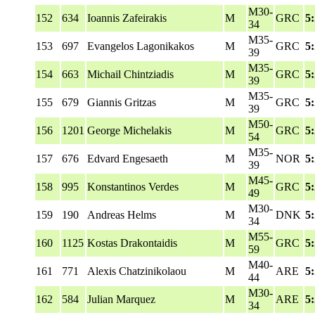
M30-
152
634
Ioannis Zafeirakis
M
GRC
5
34
M35-
153
697
Evangelos Lagonikakos
M
GRC
5
39
M35-
154
663
Michail Chintziadis
M
GRC
5
39
M35-
155
679
Giannis Gritzas
M
GRC
5
39
M50-
156
1201
George Michelakis
M
GRC
5
54
M35-
157
676
Edvard Engesaeth
M
NOR
5
39
M45-
158
995
Konstantinos Verdes
M
GRC
5
49
M30-
159
190
Andreas Helms
M
DNK
5
34
M55-
160
1125
Kostas Drakontaidis
M
GRC
5
59
M40-
161
771
Alexis Chatzinikolaou
M
ARE
5
44
M30-
162
584
Julian Marquez
M
ARE
5
34