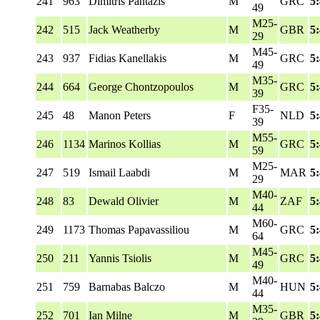
241
963
Dimitris Pantazis
M
GRC
5
49
M25-
242
515
Jack Weatherby
M
GBR
5
29
M45-
243
937
Fidias Kanellakis
M
GRC
5
49
M35-
244
664
George Chontzopoulos
M
GRC
5
39
F35-
245
48
Manon Peters
F
NLD
5
39
M55-
246
1134
Marinos Kollias
M
GRC
5
59
M25-
247
519
Ismail Laabdi
M
MAR
5
29
M40-
248
83
Dewald Olivier
M
ZAF
5
44
M60-
249
1173
Thomas Papavassiliou
M
GRC
5
64
M45-
250
211
Yannis Tsiolis
M
GRC
5
49
M40-
251
759
Barnabas Balczo
M
HUN
5
44
M35-
252
701
Ian Milne
M
GBR
5