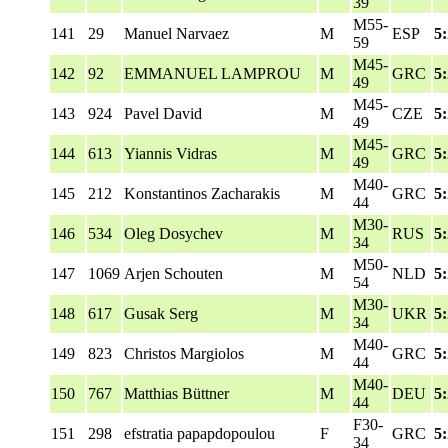
39
M55-
141
29
Manuel Narvaez
M
ESP
5
59
M45-
142
92
EMMANUEL LAMPROU
M
GRC
5
49
M45-
143
924
Pavel David
M
CZE
5
49
M45-
144
613
Yiannis Vidras
M
GRC
5
49
M40-
145
212
Konstantinos Zacharakis
M
GRC
5
44
M30-
146
534
Oleg Dosychev
M
RUS
5
34
M50-
147
1069
Arjen Schouten
M
NLD
5
54
M30-
148
617
Gusak Serg
M
UKR
5
34
M40-
149
823
Christos Margiolos
M
GRC
5
44
M40-
150
767
Matthias Büttner
M
DEU
5
44
F30-
151
298
efstratia papapdopoulou
F
GRC
5
34