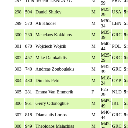
297
1158
frederic LEBLANC
M
FRA
5
59
M25-
298
504
Daniel Shirley
M
USA
5
29
M30-
299
570
Ali Khoder
M
LBN
5
34
M35-
300
230
Menelaos Kokkinos
M
GRC
5
39
M40-
301
870
Wojciech Wojcik
M
POL
5
44
M25-
302
457
Mike Damkalidis
M
GRC
5
29
M35-
303
740
Andreas Zouboulakis
M
GRC
5
39
M18-
304
430
Dimitris Petri
M
CYP
5
24
F25-
305
281
Emma Van Emmerik
F
NLD
5
29
M45-
306
961
Gerry Odonoghue
M
IRL
5
49
M40-
307
818
Diamantis Lortos
M
GRC
5
44
M45-
308
949
Theologos Malachias
M
GRC
5