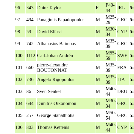
F40-
96
343
Daire Taylor
F
IRL
5
44
M25-
97
494
Panagiotis Papadopoulos
M
GRC
5
29
M30-
98
59
David Elfassi
M
CYP
5:
34
M35-
99
742
Athanasios Baimpas
M
GRC
5
39
M55-
100
1112
Carl-Johan Andrén
M
SWE
5
59
pierre-alexandre
M35-
101
660
M
FRA
5
BOUTONNAT
39
M35-
102
736
Angelo Rigopoulos
M
ITA
5
39
M40-
103
86
Sven Senkel
M
DEU
5:
44
M30-
104
644
Dimitris Oikonomou
M
GRC
5:
34
M50-
105
257
George Stanathiotis
M
GRC
5:
54
M40-
106
803
Thomas Kettenis
M
CYP
5:
44