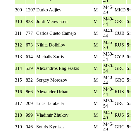
49
M45-
309
1207
Darko Adjiev
M
MKD
5
49
M40-
310
828
Jordi Meuwissen
M
GRC
5
44
M40-
311
777
Carlos Cueto Camejo
M
CUB
5
44
M35-
312
673
Nikita Dolbilov
M
RUS
5
39
M30-
313
614
Michalis Sarris
M
CYP
5
34
M30-
314
539
Alexandros Englezakis
M
GRC
5
34
M40-
315
832
Sergey Morozov
M
GRC
5
44
M40-
316
866
Alexander Urban
M
RUS
5
44
M50-
317
209
Luca Tarabella
M
GRC
5
54
M45-
318
999
Vladimir Zhukov
M
RUS
5
49
M45-
319
946
Sotiris Kyritsas
M
GRC
5
49