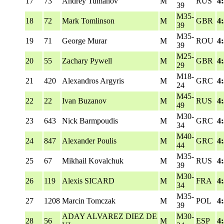
17
73
Andrey Tumanov
M
RUS
4
39
M35-
18
72
Mark Tomlinson
M
GBR
4
39
M35-
19
71
George Murar
M
ROU
4
39
M25-
20
55
Zachary Pywell
M
GBR
4
29
M18-
21
420
Alexandros Argyris
M
GRC
4
24
M45-
22
22
Ivan Buzanov
M
RUS
4
49
M30-
23
643
Nick Barmpoudis
M
GRC
4
34
M40-
24
847
Alexander Poulis
M
GRC
4
44
M35-
25
67
Mikhail Kovalchuk
M
RUS
4
39
M30-
26
119
Alexis SICARD
M
FRA
4
34
M35-
27
1208
Marcin Tomczak
M
POL
4
39
ADAY ALVAREZ DIEZ DE
M30-
28
56
M
ESP
4