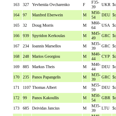
F35-
163
327
Yevheniia Ovcharenko
F
UKR
5
39
M50-
164
97
Manfred Eberwein
M
DEU
5
54
M60-
165
32
Doug Morris
M
USA
5
64
M45-
166
939
Spyridon Kerkoulas
M
GRC
5
49
M35-
167
234
Ioannis Marsellos
M
GRC
5
39
M40-
168
248
Marios Georgiou
M
CYP
5
44
M40-
169
885
Markus Theis
M
DEU
5
44
M35-
170
235
Panos Papangelis
M
GRC
5
39
M55-
171
1107
Thomas Albert
M
DEU
5
59
M50-
172
99
Panos Kakoullis
M
GBR
5
54
M35-
173
685
Deividas Jancius
M
LTU
5
39