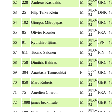
M35-
62
228
Andreas Kasidakis
M
GRC
4
39
M50-
63
25
Filip Tefke Klein
M
DNK
4
54
M50-
64
102
Giorgos Mitropapas
M
GRC
4
54
M40-
65
85
Olivier Rousier
M
FRA
4
44
M45-
66
91
Ryuichiro Iijima
M
JPN
4
49
M30-
67
611
Tuomo Salonen
M
FIN
4
34
M40-
68
758
Dimitris Bakiras
M
GRC
4
44
F30-
69
304
Anastasia Tsourouktzi
F
GRC
4
34
M40-
70
850
Marc Roberts
M
GBR
4
44
M40-
71
75
Aurélien Cheron
M
FRA
4
44
M50-
72
1098
james beckinsale
M
GBR
4
54
M45-