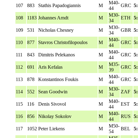
M40-
107
883
Stathis Papadogiannis
M
GRC
5
44
M30-
108
1183
Johannes Arndt
M
ETH
5:
34
M30-
109
531
Nicholas Chesney
M
GBR
5
34
M40-
110
877
Stavros Christofilopoulos
M
GRC
5
44
M40-
111
843
Dimitris Pelekanos
M
GRC
5
44
M35-
112
691
Aris Kefalas
M
GRC
5
39
M40-
113
878
Konstantinos Foukis
M
GRC
5
44
M30-
114
552
Sean Goodwin
M
ZAF
5
34
M40-
115
116
Denis Sivovol
M
EST
5
44
M40-
116
856
Nikolay Sokolov
M
RUS
5
44
M50-
117
1052
Peter Liekens
M
BEL
5
54