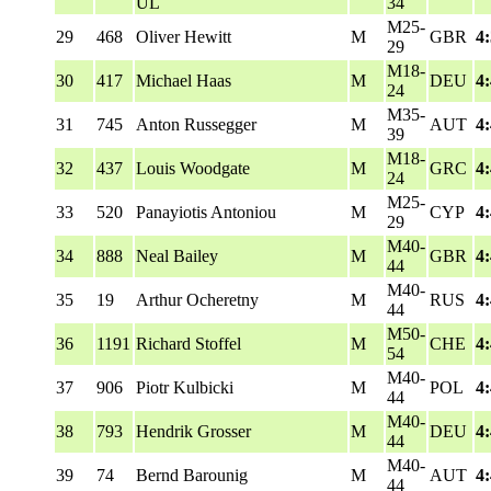
UL
34
M25-
29
468
Oliver Hewitt
M
GBR
4
29
M18-
30
417
Michael Haas
M
DEU
4
24
M35-
31
745
Anton Russegger
M
AUT
4
39
M18-
32
437
Louis Woodgate
M
GRC
4
24
M25-
33
520
Panayiotis Antoniou
M
CYP
4
29
M40-
34
888
Neal Bailey
M
GBR
4
44
M40-
35
19
Arthur Ocheretny
M
RUS
4
44
M50-
36
1191
Richard Stoffel
M
CHE
4
54
M40-
37
906
Piotr Kulbicki
M
POL
4
44
M40-
38
793
Hendrik Grosser
M
DEU
4
44
M40-
39
74
Bernd Barounig
M
AUT
4
44