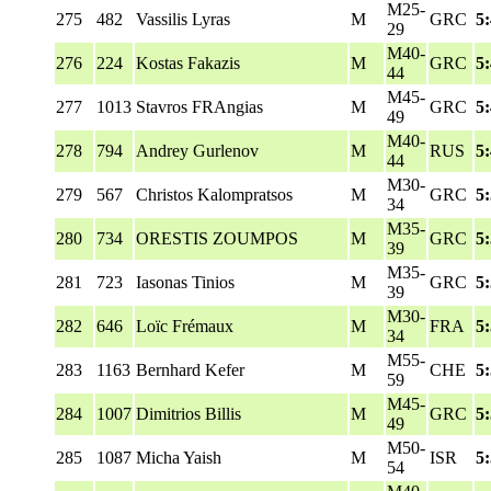
M25-
275
482
Vassilis Lyras
M
GRC
5
29
M40-
276
224
Kostas Fakazis
M
GRC
5
44
M45-
277
1013
Stavros FRAngias
M
GRC
5
49
M40-
278
794
Andrey Gurlenov
M
RUS
5
44
M30-
279
567
Christos Kalompratsos
M
GRC
5
34
M35-
280
734
ORESTIS ZOUMPOS
M
GRC
5
39
M35-
281
723
Iasonas Tinios
M
GRC
5
39
M30-
282
646
Loïc Frémaux
M
FRA
5
34
M55-
283
1163
Bernhard Kefer
M
CHE
5
59
M45-
284
1007
Dimitrios Billis
M
GRC
5
49
M50-
285
1087
Micha Yaish
M
ISR
5
54