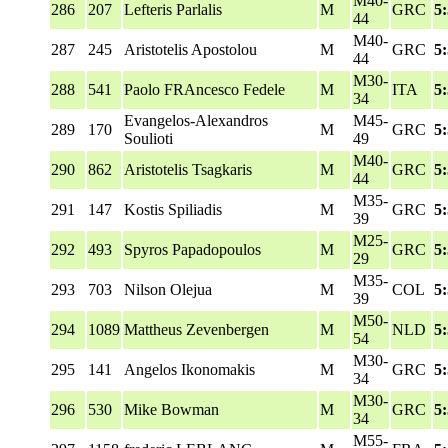
M40-
286
207
Lefteris Parlalis
M
GRC
5
44
M40-
287
245
Aristotelis Apostolou
M
GRC
5
44
M30-
288
541
Paolo FRAncesco Fedele
M
ITA
5
34
Evangelos-Alexandros
M45-
289
170
M
GRC
5
Soulioti
49
M40-
290
862
Aristotelis Tsagkaris
M
GRC
5
44
M35-
291
147
Kostis Spiliadis
M
GRC
5
39
M25-
292
493
Spyros Papadopoulos
M
GRC
5
29
M35-
293
703
Nilson Olejua
M
COL
5
39
M50-
294
1089
Mattheus Zevenbergen
M
NLD
5
54
M30-
295
141
Angelos Ikonomakis
M
GRC
5
34
M30-
296
530
Mike Bowman
M
GRC
5
34
M55-