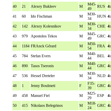
M45-
40
21
Alexey Bukleev
M
RUS
4
49
M30-
41
60
Ido Fischman
M
HUN
4
34
M30-
42
142
Alexey Kolesnikov
M
CHE
4
34
M45-
43
979
Apostolos Tekos
M
GRC
4
49
M50-
44
1184
FRAnck Gérard
M
FRA
4
54
M40-
45
784
Stefan Evers
M
BEL
4
44
M40-
46
890
Tasos Tseronis
M
GRC
4
44
M30-
47
536
Hessel Dreteler
M
NLD
4
34
F35-
48
1
Jenny Boulmeti
F
GRC
4
39
M25-
49
458
Manuel Fiel
M
ESP
4
29
M18-
50
415
Nikolaos Belegrinos
M
GRC
4
24