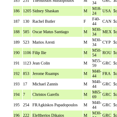
185
251
Theodosios Mitsiopoulos
M
GRC
5
34
M18-
186
1205
Sidney Shaskan
M
USA
5
24
F40-
187
130
Rachel Butler
F
CAN
5
44
M30-
188
585
Oscar Matus Santiago
M
MEX
5
34
M30-
189
523
Marios Aresti
M
CYP
5
34
M50-
190
1106
Filip Ilie
M
ROU
5
54
M55-
191
1123
Jean Colin
M
GRC
5
59
M40-
192
853
Jerome Ruamps
M
FRA
5
44
M40-
193
17
Michael Zannis
M
GRC
5
44
M65-
194
7
Christos Garefis
M
GRC
5
69
M40-
195
254
FRAgkiskos Papadopoulos
M
GRC
5
44
M30-
196
222
Eleftherios Dikaios
M
GRC
5