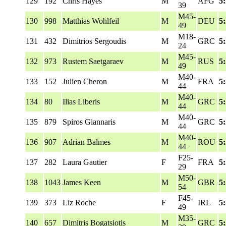
129
192
Chris Hayes
M
AFG
5
39
M45-
130
998
Matthias Wohlfeil
M
DEU
5
49
M18-
131
432
Dimitrios Sergoudis
M
GRC
5
24
M45-
132
973
Rustem Saetgaraev
M
RUS
5
49
M40-
133
152
Julien Cheron
M
FRA
5
44
M40-
134
80
Ilias Liberis
M
GRC
5
44
M40-
135
879
Spiros Giannaris
M
GRC
5
44
M40-
136
907
Adrian Balmes
M
ROU
5
44
F25-
137
282
Laura Gautier
F
FRA
5
29
M50-
138
1043
James Keen
M
GBR
5
54
F45-
139
373
Liz Roche
F
IRL
5
49
M35-
140
657
Dimitris Bogatsiotis
M
GRC
5