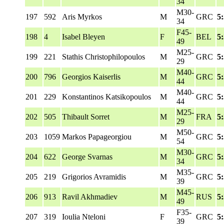
34
M30-
197
592
Aris Myrkos
M
GRC
5
34
F45-
198
4
Isabel Bleyen
F
BEL
5
49
M25-
199
221
Stathis Christophilopoulos
M
GRC
5
29
M40-
200
796
Georgios Kaiserlis
M
GRC
5
44
M40-
201
229
Konstantinos Katsikopoulos
M
GRC
5
44
M25-
202
505
Thibault Sorret
M
FRA
5
29
M50-
203
1059
Markos Papageorgiou
M
GRC
5
54
M30-
204
622
George Svarnas
M
GRC
5
34
M35-
205
219
Grigorios Avramidis
M
GRC
5
39
M45-
206
913
Ravil Akhmadiev
M
RUS
5
49
F35-
207
319
Ioulia Nteloni
F
GRC
5
39