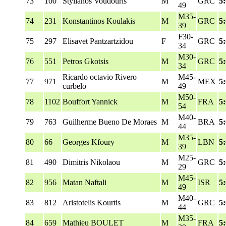
73
100
Stylianos Voudouris
M
GRC
5
49
M35-
74
231
Konstantinos Koulakis
M
GRC
5
39
F30-
75
297
Elisavet Pantzartzidou
F
GRC
5
34
M30-
76
551
Petros Gkotsis
M
GRC
5
34
Ricardo octavio Rivero
M45-
77
971
M
MEX
5
curbelo
49
M50-
78
1102
Bouffort Yannick
M
FRA
5
54
M40-
79
763
Guilherme Bueno De Moraes
M
BRA
5
44
M35-
80
66
Georges Kfoury
M
LBN
5
39
M25-
81
490
Dimitris Nikolaou
M
GRC
5
29
M45-
82
956
Matan Naftali
M
ISR
5
49
M40-
83
812
Aristotelis Kourtis
M
GRC
5
44
M35-
84
659
Mathieu BOULET
M
FRA
5