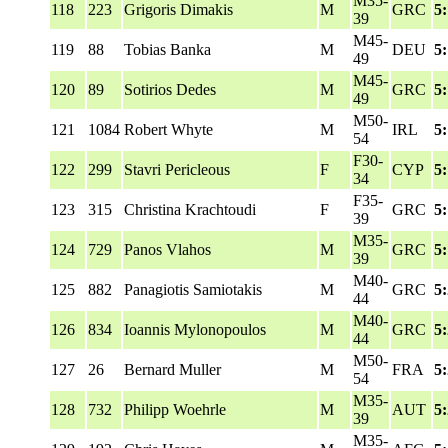
M35-
118
223
Grigoris Dimakis
M
GRC
5
39
M45-
119
88
Tobias Banka
M
DEU
5
49
M45-
120
89
Sotirios Dedes
M
GRC
5
49
M50-
121
1084
Robert Whyte
M
IRL
5
54
F30-
122
299
Stavri Pericleous
F
CYP
5
34
F35-
123
315
Christina Krachtoudi
F
GRC
5
39
M35-
124
729
Panos Vlahos
M
GRC
5
39
M40-
125
882
Panagiotis Samiotakis
M
GRC
5
44
M40-
126
834
Ioannis Mylonopoulos
M
GRC
5:
44
M50-
127
26
Bernard Muller
M
FRA
5
54
M35-
128
732
Philipp Woehrle
M
AUT
5
39
M35-