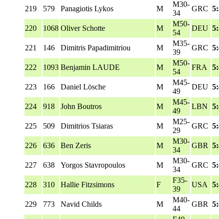
M30-
219
579
Panagiotis Lykos
M
GRC
5
34
M50-
220
1068
Oliver Schotte
M
DEU
5
54
M35-
221
146
Dimitris Papadimitriou
M
GRC
5
39
M50-
222
1093
Benjamin LAUDE
M
FRA
5
54
M45-
223
166
Daniel Lösche
M
DEU
5
49
M45-
224
918
John Boutros
M
LBN
5
49
M25-
225
509
Dimitrios Tsiaras
M
GRC
5
29
M30-
226
636
Ben Zeris
M
GBR
5
34
M30-
227
638
Yorgos Stavropoulos
M
GRC
5
34
F35-
228
310
Hallie Fitzsimons
F
USA
5
39
M40-
229
773
Navid Childs
M
GBR
5
44