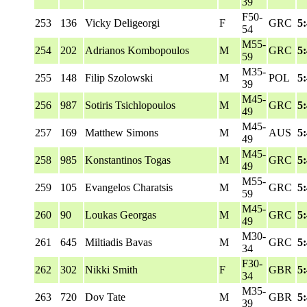
39
F50-
253
136
Vicky Deligeorgi
F
GRC
5
54
M55-
254
202
Adrianos Kombopoulos
M
GRC
5
59
M35-
255
148
Filip Szolowski
M
POL
5
39
M45-
256
987
Sotiris Tsichlopoulos
M
GRC
5
49
M45-
257
169
Matthew Simons
M
AUS
5
49
M45-
258
985
Konstantinos Togas
M
GRC
5
49
M55-
259
105
Evangelos Charatsis
M
GRC
5
59
M45-
260
90
Loukas Georgas
M
GRC
5
49
M30-
261
645
Miltiadis Bavas
M
GRC
5
34
F30-
262
302
Nikki Smith
F
GBR
5
34
M35-
263
720
Dov Tate
M
GBR
5
39