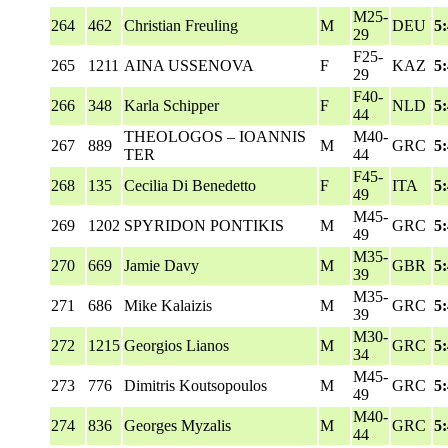
M25-
264
462
Christian Freuling
M
DEU
5
29
F25-
265
1211
AINA USSENOVA
F
KAZ
5
29
F40-
266
348
Karla Schipper
F
NLD
5
44
THEOLOGOS – IOANNIS
M40-
267
889
M
GRC
5
TER
44
F45-
268
135
Cecilia Di Benedetto
F
ITA
5
49
M45-
269
1202
SPYRIDON PONTIKIS
M
GRC
5
49
M35-
270
669
Jamie Davy
M
GBR
5
39
M35-
271
686
Mike Kalaizis
M
GRC
5
39
M30-
272
1215
Georgios Lianos
M
GRC
5
34
M45-
273
776
Dimitris Koutsopoulos
M
GRC
5
49
M40-
274
836
Georges Myzalis
M
GRC
5
44