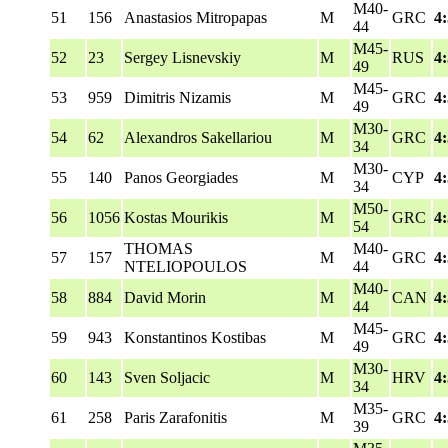
M40-
51
156
Anastasios Mitropapas
M
GRC
4
44
M45-
52
23
Sergey Lisnevskiy
M
RUS
4
49
M45-
53
959
Dimitris Nizamis
M
GRC
4
49
M30-
54
62
Alexandros Sakellariou
M
GRC
4
34
M30-
55
140
Panos Georgiades
M
CYP
4
34
M50-
56
1056
Kostas Mourikis
M
GRC
4
54
THOMAS
M40-
57
157
M
GRC
4
NTELIOPOULOS
44
M40-
58
884
David Morin
M
CAN
4
44
M45-
59
943
Konstantinos Kostibas
M
GRC
4
49
M30-
60
143
Sven Soljacic
M
HRV
4
34
M35-
61
258
Paris Zarafonitis
M
GRC
4
39