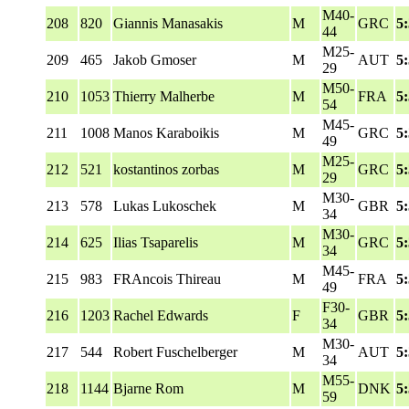
M40-
208
820
Giannis Manasakis
M
GRC
5
44
M25-
209
465
Jakob Gmoser
M
AUT
5
29
M50-
210
1053
Thierry Malherbe
M
FRA
5
54
M45-
211
1008
Manos Karaboikis
M
GRC
5
49
M25-
212
521
kostantinos zorbas
M
GRC
5
29
M30-
213
578
Lukas Lukoschek
M
GBR
5
34
M30-
214
625
Ilias Tsaparelis
M
GRC
5
34
M45-
215
983
FRAncois Thireau
M
FRA
5
49
F30-
216
1203
Rachel Edwards
F
GBR
5
34
M30-
217
544
Robert Fuschelberger
M
AUT
5
34
M55-
218
1144
Bjarne Rom
M
DNK
5
59