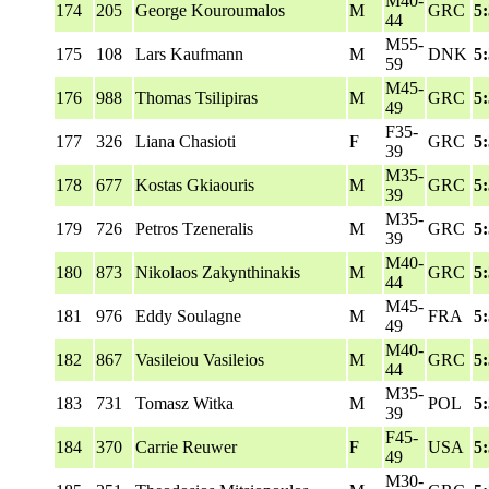
M40-
174
205
George Kouroumalos
M
GRC
5
44
M55-
175
108
Lars Kaufmann
M
DNK
5
59
M45-
176
988
Thomas Tsilipiras
M
GRC
5
49
F35-
177
326
Liana Chasioti
F
GRC
5
39
M35-
178
677
Kostas Gkiaouris
M
GRC
5
39
M35-
179
726
Petros Tzeneralis
M
GRC
5
39
M40-
180
873
Nikolaos Zakynthinakis
M
GRC
5
44
M45-
181
976
Eddy Soulagne
M
FRA
5
49
M40-
182
867
Vasileiou Vasileios
M
GRC
5
44
M35-
183
731
Tomasz Witka
M
POL
5
39
F45-
184
370
Carrie Reuwer
F
USA
5
49
M30-