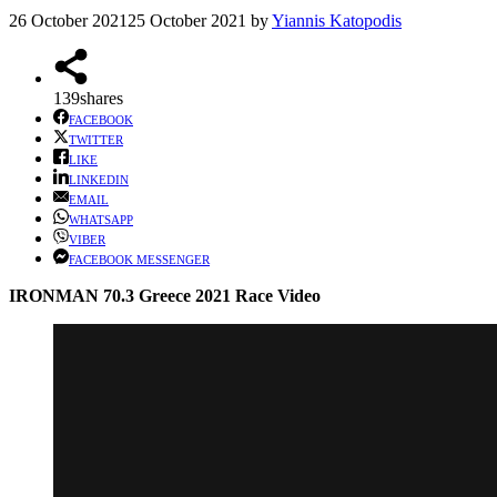
26 October 2021
25 October 2021
by
Yiannis Katopodis
139
shares
FACEBOOK
TWITTER
LIKE
LINKEDIN
EMAIL
WHATSAPP
VIBER
FACEBOOK MESSENGER
IRONMAN 70.3 Greece 2021 Race Video