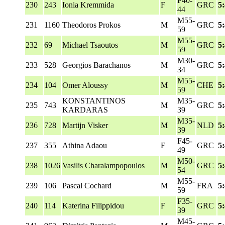
F40-
230
243
Ionia Kremmida
F
GRC
5
44
M55-
231
1160
Theodoros Prokos
M
GRC
5
59
M55-
232
69
Michael Tsaoutos
M
GRC
5
59
M30-
233
528
Georgios Barachanos
M
GRC
5
34
M55-
234
104
Omer Aloussy
M
CHE
5
59
KONSTANTINOS
M35-
235
743
M
GRC
5
KARDARAS
39
M35-
236
728
Martijn Visker
M
NLD
5
39
F45-
237
355
Athina Adaou
F
GRC
5
49
M50-
238
1026
Vasilis Charalampopoulos
M
GRC
5
54
M55-
239
106
Pascal Cochard
M
FRA
5
59
F35-
240
114
Katerina Filippidou
F
GRC
5
39
M45-