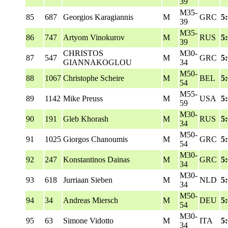
39
M35-
85
687
Georgios Karagiannis
M
GRC
5
39
M35-
86
747
Artyom Vinokurov
M
RUS
5
39
CHRISTOS
M30-
87
547
M
GRC
5
GIANNAKOGLOU
34
M50-
88
1067
Christophe Scheire
M
BEL
5
54
M55-
89
1142
Mike Preuss
M
USA
5
59
M30-
90
191
Gleb Khorash
M
RUS
5
34
M50-
91
1025
Giorgos Chanoumis
M
GRC
5
54
M30-
92
247
Konstantinos Dainas
M
GRC
5
34
M30-
93
618
Jurriaan Sieben
M
NLD
5
34
M50-
94
34
Andreas Miersch
M
DEU
5
54
M30-
95
63
Simone Vidotto
M
ITA
5
34