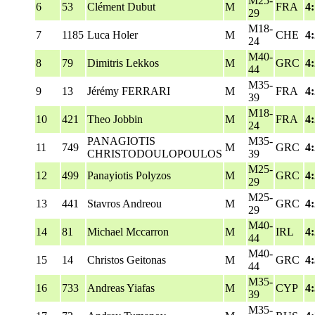
M25-
6
53
Clément Dubut
M
FRA
4
29
M18-
7
1185
Luca Holer
M
CHE
4
24
M40-
8
79
Dimitris Lekkos
M
GRC
4:
44
M35-
9
13
Jérémy FERRARI
M
FRA
4
39
M18-
10
421
Theo Jobbin
M
FRA
4
24
PANAGIOTIS
M35-
11
749
M
GRC
4
CHRISTODOULOPOULOS
39
M25-
12
499
Panayiotis Polyzos
M
GRC
4
29
M25-
13
441
Stavros Andreou
M
GRC
4
29
M40-
14
81
Michael Mccarron
M
IRL
4
44
M40-
15
14
Christos Geitonas
M
GRC
4
44
M35-
16
733
Andreas Yiafas
M
CYP
4
39
M35-