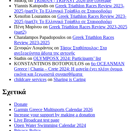
Μακης
on
TRIMAN | TRIFAST 2026 live coverage
Yiannis Katopodis
on
Greek Triathlon Races Review 2023-
2025 (part3): Το Ελληνικό Τρίαθλο σε Σταυροδρόμι
Xenofon Lourantos
on
Greek Triathlon Races Review 2023-
2025 (part3): Το Ελληνικό Τρίαθλο σε Σταυροδρόμι
Πένη Μαρίνου
on
Greek Triathlon Races Review 2023-2025
(part2)
Charalampos Papadopoulos
on
Greek Triathlon Races
Review 2023-2025
Ξενοφών Λουράντος
on
Τάσος Σταθόπουλος: Στα
ανεξερεύνητα άδυτα της αντοχής
Stathis
on
OLYMPOSX 2024: Participants’ list
KONSTANTINOS BOTOPOULOS
on
6ο OCEANMAN
Greece | Chania – Crete 2024: Η μαγεία έχει πλέον όνομα,
εικόνα και ξεχωριστά συναισθήματα
childcare services
on
Sharing is Caring
Σχετικά
Donate
Garmin Greece Multisports Calendar 2026
Increase your support by making a donation
Live Broadcast test page
Open Water Swimming Calendar 2024
Privacy Policy