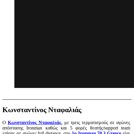
Κωνσταντίνος Νταφαλιάς
Ο
Κωνσταντίνος Νταφαλιάς
, με τρεις τερματισμούς σε αγώνες
απόστασης Ironman καθώς και 5 φορές θεατής/support team
επίσης σε αγώνες full distance, στο
1ο Ironman 70.3 Greece
είχε