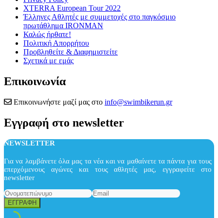
XTERRA European Tour 2022
Έλληνες Αθλητές με συμμετοχές στο παγκόσμιο
πρωτάθλημα IRONMAN
Καλώς ήρθατε!
Πολιτική Απορρήτου
Προβληθείτε & Διαφημιστείτε
Σχετικά με εμάς
Επικοινωνία
Επικοινωνήστε μαζί μας στο
info@swimbikerun.gr
Εγγραφή στο newsletter
NEWSLETTER
Για να λαμβάνετε όλα μας τα νέα και να μαθαίνετε τα πάντα για τους
επερχόμενους αγώνες και τους αθλητές μας, εγγραφείτε στο
newsletter