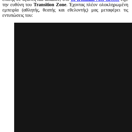
την ευθύνη του
Transition Zone
. Έχοντας πλέον ολοκληρωμένη
εμπειρία (αθλητής, θεατής και εθελοντής) μας μεταφέρει τις
εντυπώσεις του: