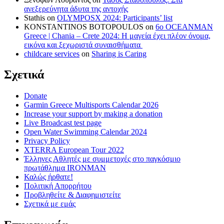
ανεξερεύνητα άδυτα της αντοχής
Stathis
on
OLYMPOSX 2024: Participants’ list
KONSTANTINOS BOTOPOULOS
on
6ο OCEANMAN
Greece | Chania – Crete 2024: Η μαγεία έχει πλέον όνομα,
εικόνα και ξεχωριστά συναισθήματα
childcare services
on
Sharing is Caring
Σχετικά
Donate
Garmin Greece Multisports Calendar 2026
Increase your support by making a donation
Live Broadcast test page
Open Water Swimming Calendar 2024
Privacy Policy
XTERRA European Tour 2022
Έλληνες Αθλητές με συμμετοχές στο παγκόσμιο
πρωτάθλημα IRONMAN
Καλώς ήρθατε!
Πολιτική Απορρήτου
Προβληθείτε & Διαφημιστείτε
Σχετικά με εμάς