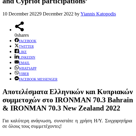
and Cypriot participations’
10 December 2022
9 December 2022
by
Yiannis Katopodis
0
shares
FACEBOOK
TWITTER
LIKE
LINKEDIN
EMAIL
WHATSAPP
VIBER
FACEBOOK MESSENGER
Αποτελέσματα Ελληνικών και Κυπριακών
συμμετοχών στο IRONMAN 70.3 Bahrain
& IRONMAN 70.3 New Zealand 2022
Για καλύτερη ανάγνωση, συνιστάτε η χρήση Η/Υ. Συγχαρητήρια
σε όλους τους συμμετέχοντες!