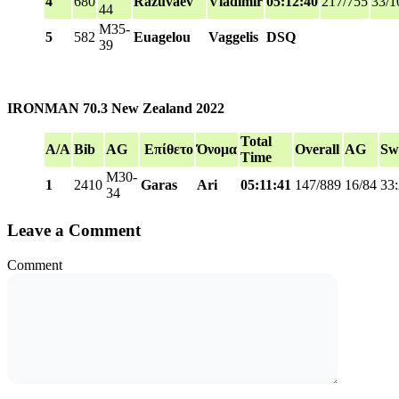
4
680
Razuvaev
Vladimir
05:12:40
217/755
33/1
44
M35-
5
582
Euagelou
Vaggelis
DSQ
39
IRONMAN 70.3 New Zealand 2022
Total
A/A
Bib
AG
Επίθετο
Όνομα
Overall
AG
Sw
Time
M30-
1
2410
Garas
Ari
05:11:41
147/889
16/84
33
34
Leave a Comment
Comment