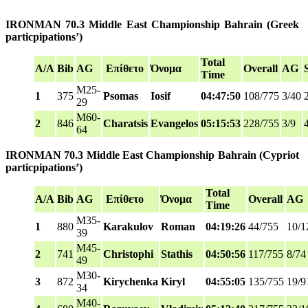
IRONMAN 70.3 Middle East Championship Bahrain
(Greek
particpipations’)
Total
A/A
Bib
AG
Επίθετο
Όνομα
Overall
AG
Time
M25-
1
375
Psomas
Iosif
04:47:50
108/775
3/40
29
M60-
2
846
Charatsis
Evangelos
05:15:53
228/755
3/9
64
IRONMAN 70.3 Middle East Championship Bahrain
(Cypriot
particpipations’)
Total
A/A
Bib
AG
Επίθετο
Όνομα
Overall
AG
Time
M35-
1
880
Karakulov
Roman
04:19:26
44/755
10/1
39
M45-
2
741
Christophi
Stathis
04:50:56
117/755
8/74
49
M30-
3
872
Kirychenka
Kiryl
04:55:05
135/755
19/9
34
M40-