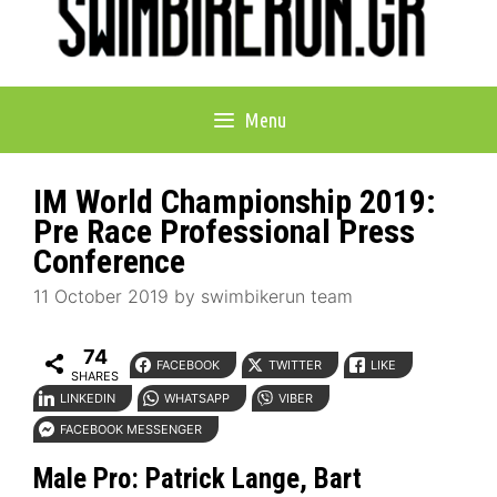
Menu
IM World Championship 2019:
Pre Race Professional Press
Conference
11 October 2019
by
swimbikerun team
74
FACEBOOK
TWITTER
LIKE
SHARES
LINKEDIN
WHATSAPP
VIBER
FACEBOOK MESSENGER
Male Pro: Patrick Lange, Bart