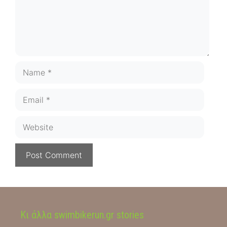
Name
Email
Website
Κι άλλα swimbikerun.gr stories