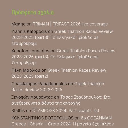
Πρόσφατα σχόλια
Μακης
on
TRIMAN | TRIFAST 2026 live coverage
Yiannis Katopodis
on
Greek Triathlon Races Review
2023-2025 (part3): Το Ελληνικό Τρίαθλο σε
Σταυροδρόμι
Xenofon Lourantos
on
Greek Triathlon Races Review
2023-2025 (part3): Το Ελληνικό Τρίαθλο σε
Σταυροδρόμι
Πένη Μαρίνου
on
Greek Triathlon Races Review
2023-2025 (part2)
Charalampos Papadopoulos
on
Greek Triathlon
Races Review 2023-2025
Ξενοφών Λουράντος
on
Τάσος Σταθόπουλος: Στα
ανεξερεύνητα άδυτα της αντοχής
Stathis
on
OLYMPOSX 2024: Participants’ list
KONSTANTINOS BOTOPOULOS
on
6ο OCEANMAN
Greece | Chania – Crete 2024: Η μαγεία έχει πλέον