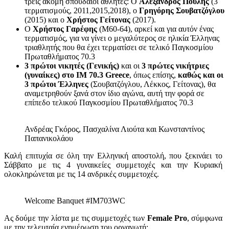
τρεις ακόμη σπουδαίοι αθλητές: O
Αλέξανδρος Πουλής
(3
τερματισμούς, 2011,2015,2018), ο
Γρηγόρης Σουβατζόγλου
(2015) και ο
Χρήστος Γείτονας
(2017).
Ο
Χρήστος Γαρέφης
(M60-64), αρκεί και για αυτόν ένας
τερματισμός, για να γίνει ο μεγαλύτερος σε ηλικία Έλληνας
τριαθλητής που θα έχει τερματίσει σε τελικό Παγκοσμίου
Πρωταθλήματος 70.3
3 πρώτοι νικητές (Γενικής)
και οι
3 πρώτες νικήτριες
(γυναίκες)
στο IM 70.3 Greece
, όπως επίσης,
καθώς και οι
3 πρώτοι Έλληνες
(Σουβατζόγλου, Λέκκος, Γείτονας), θα
αναμετρηθούν ξανά στον ίδιο αγώνα, αυτή την φορά σε
επίπεδο τελικού Παγκοσμίου Πρωταθλήματος 70.3
Ανδρέας Γκόρος, Πασχαλίνα Λιούτα και Κωνσταντίνος
Παπανικολάου
Καλή επιτυχία σε όλη την Ελληνική αποστολή, που ξεκινάει το
Σάββατο με τις 4 γυναικείες συμμετοχές και την Κυριακή
ολοκληρώνεται με τις 14 ανδρικές συμμετοχές.
Welcome Banquet #IM703WC
Ας δούμε την λίστα με τις συμμετοχές των
Female Pro
, σύμφωνα
με την τελευταία ενημέρωση του οργανωτή: