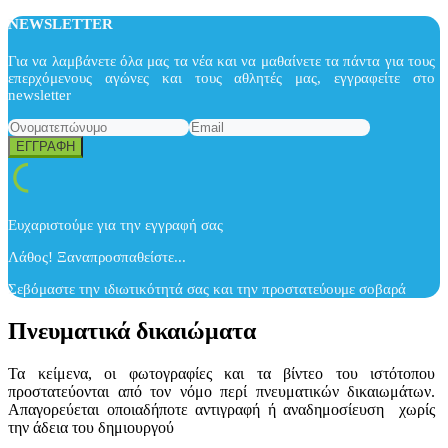
NEWSLETTER
Για να λαμβάνετε όλα μας τα νέα και να μαθαίνετε τα πάντα για τους
επερχόμενους αγώνες και τους αθλητές μας, εγγραφείτε στο
newsletter
Ευχαριστούμε για την εγγραφή σας
Λάθος! Ξαναπροσπαθείστε...
Σεβόμαστε την ιδιωτικότητά σας και την προστατεύουμε σοβαρά
Πνευματικά δικαιώματα
Τα κείμενα, οι φωτογραφίες και τα βίντεο του ιστότοπου
προστατεύονται από τον νόμο περί πνευματικών δικαιωμάτων.
Απαγορεύεται οποιαδήποτε αντιγραφή ή αναδημοσίευση χωρίς
την άδεια του δημιουργού