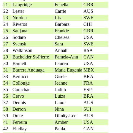
21
Langridge
Fenella
GBR
22
Lester
Carrie
AUS
23
Norden
Lisa
SWE
24
Riveros
Barbara
CHI
25
Sanjana
Frankie
GBR
26
Sodaro
Chelsea
USA
27
Svensk
Sara
SWE
28
Watkinson
Annah
RSA
29
Bachelder St-Pierre
Pamela-Ann
CAN
30
Barnett
Lauren
USA
31
Barrera Anduaga
Maria Eugenia
MEX
33
Bertucci
Gisele
BRA
34
Collonge
Jeanne
FRA
35
Corachan
Judith
ESP
36
Cravo
Luiza
BRA
37
Dennis
Laura
AUS
38
Derron
Nina
SUI
39
Duke
Dimity-Lee
AUS
41
Ferreira
Amber
USA
42
Findlay
Paula
CAN