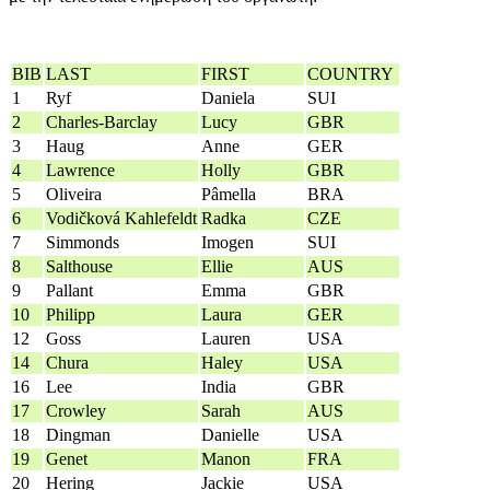
BIB
LAST
FIRST
COUNTRY
1
Ryf
Daniela
SUI
2
Charles-Barclay
Lucy
GBR
3
Haug
Anne
GER
4
Lawrence
Holly
GBR
5
Oliveira
Pâmella
BRA
6
Vodičková Kahlefeldt
Radka
CZE
7
Simmonds
Imogen
SUI
8
Salthouse
Ellie
AUS
9
Pallant
Emma
GBR
10
Philipp
Laura
GER
12
Goss
Lauren
USA
14
Chura
Haley
USA
16
Lee
India
GBR
17
Crowley
Sarah
AUS
18
Dingman
Danielle
USA
19
Genet
Manon
FRA
20
Hering
Jackie
USA