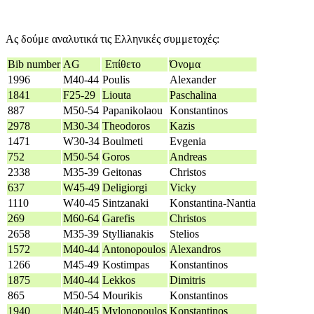
Ας δούμε αναλυτικά τις Ελληνικές συμμετοχές:
Bib number
AG
Επίθετο
Όνομα
1996
Μ40-44
Poulis
Alexander
1841
F25-29
Liouta
Paschalina
887
M50-54
Papanikolaou
Konstantinos
2978
M30-34
Theodoros
Kazis
1471
W30-34
Boulmeti
Evgenia
752
M50-54
Goros
Andreas
2338
M35-39
Geitonas
Christos
637
W45-49
Deligiorgi
Vicky
1110
W40-45
Sintzanaki
Konstantina-Nantia
269
M60-64
Garefis
Christos
2658
M35-39
Styllianakis
Stelios
1572
M40-44
Antonopoulos
Alexandros
1266
M45-49
Kostimpas
Konstantinos
1875
M40-44
Lekkos
Dimitris
865
M50-54
Mourikis
Konstantinos
1940
M40-45
Mylonopoulos
Konstantinos