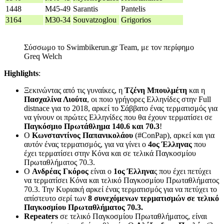
1448
M45-49
Sarantis
Pantelis
3164
M30-34
Souvatzoglou
Grigorios
Σύσσωμο το Swimbikerun.gr Team, με τον περίφημο
Greq Welch
Highlights
:
Ξεκινώντας από τις γυναίκες, η
Τζένη Μπουλμέτη
και η
Πασχαλίνα Λιούτα
, οι ποιο γρήγορες Ελληνίδες στην Full
distnace για το 2018, αρκεί το Σάββατο ένας τερματισμός για
να γίνουν οι πρώτες Ελληνίδες που θα έχουν τερματίσει σε
Παγκόσμιο Πρωτάθλημα 140.6 και 70.3
!
Ο
Κωνσταντίνος Παπανικολάου
(#ConPap), αρκεί και για
αυτόν ένας τερματισμός, για να γίνει ο
4ος Έλληνας
που
έχει τερματίσει στην Κόνα και σε τελικά Παγκοσμίου
Πρωταθλήματος 70.3.
Ο
Ανδρέας Γκόρος
είναι ο
1ος Έλληνα
ς που έχει πετύχει
να τερματίσει Κόνα και τελικό Παγκοσμίου Πρωταθλήματος
70.3. Την Κυριακή αρκεί ένας τερματισμός για να πετύχει το
απίστευτο σερί των
8 συνεχόμενων τερματισμών σε τελικό
Παγκοσμίου Πρωταθλήματος 70.3.
Repeaters
σε τελικό Παγκοσμίου Πρωταθλήματος, είναι