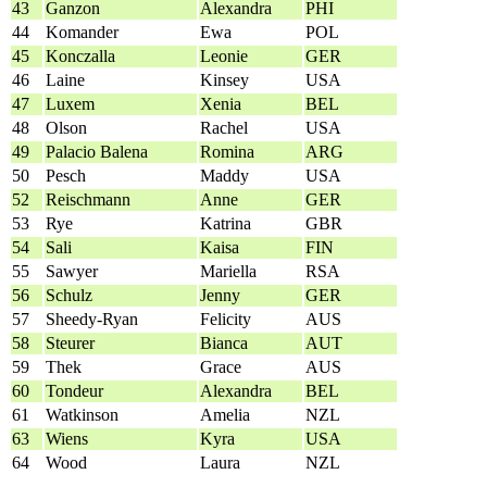
43
Ganzon
Alexandra
PHI
44
Komander
Ewa
POL
45
Konczalla
Leonie
GER
46
Laine
Kinsey
USA
47
Luxem
Xenia
BEL
48
Olson
Rachel
USA
49
Palacio Balena
Romina
ARG
50
Pesch
Maddy
USA
52
Reischmann
Anne
GER
53
Rye
Katrina
GBR
54
Sali
Kaisa
FIN
55
Sawyer
Mariella
RSA
56
Schulz
Jenny
GER
57
Sheedy-Ryan
Felicity
AUS
58
Steurer
Bianca
AUT
59
Thek
Grace
AUS
60
Tondeur
Alexandra
BEL
61
Watkinson
Amelia
NZL
63
Wiens
Kyra
USA
64
Wood
Laura
NZL