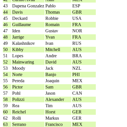
43
Dapena Gonzalez
Pablo
ESP
44
Davis
Thomas
GBR
45
Deckard
Robbie
USA
46
Guillaume
Romain
FRA
47
Iden
Gustav
NOR
48
Jarrige
Yvan
FRA
49
Kalashnikov
Ivan
RUS
50
Kibby
Mitchell
AUS
51
Lopes
Andre
BRA
52
Mainwaring
David
AUS
53
Moody
Jack
NZL
54
Norte
Banjo
PHI
55
Pereda
Joaquin
MEX
56
Pictor
Sam
GBR
57
Pohl
Jason
CAN
58
Polizzi
Alexander
AUS
59
Rea
Tim
AUS
60
Reichel
Horst
GER
62
Rolli
Markus
GER
63
Serrano
Francisco
MEX