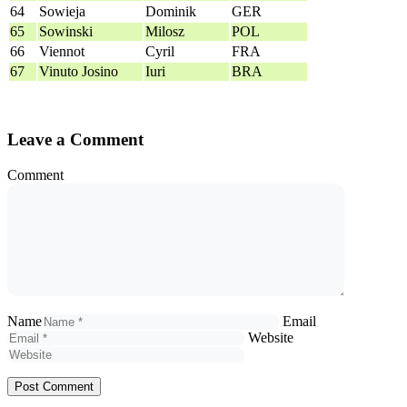
64
Sowieja
Dominik
GER
65
Sowinski
Milosz
POL
66
Viennot
Cyril
FRA
67
Vinuto Josino
Iuri
BRA
Leave a Comment
Comment
Name
Email
Website