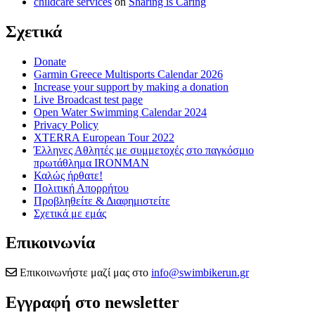
childcare services
on
Sharing is Caring
Σχετικά
Donate
Garmin Greece Multisports Calendar 2026
Increase your support by making a donation
Live Broadcast test page
Open Water Swimming Calendar 2024
Privacy Policy
XTERRA European Tour 2022
Έλληνες Αθλητές με συμμετοχές στο παγκόσμιο
πρωτάθλημα IRONMAN
Καλώς ήρθατε!
Πολιτική Απορρήτου
Προβληθείτε & Διαφημιστείτε
Σχετικά με εμάς
Επικοινωνία
Επικοινωνήστε μαζί μας στο
info@swimbikerun.gr
Εγγραφή στο newsletter