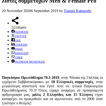
λίστες συμμετοχών Men & Female Pro
20 November 2020
6 September 2019
by
Yiannis Katopodis
521
shares
FACEBOOK
TWITTER
LIKE
LINKEDIN
EMAIL
WHATSAPP
VIBER
FACEBOOK MESSENGER
Παγκόσμιο Πρωτάθλημα 70.3 2019
, στην Νίκαια της Γαλλίας το
ερχόμενο Σαββατοκύριακο, με
18
Ελληνικές συμμετοχές
, στην
μεγαλύτερη αποστολή που έγινε ποτέ σε τελικά Παγκοσμίου
Πρωταθλήματος 70.3! Όπως είχαμε αναφέρει σε προηγούμενη
αρθρογραφία μας,
μόλις 2 Ελληνίδες και 15 Έλληνες
είχαν
καταφέρει να προκριθούν και να αγωνιστούν, από το 2006 όταν
ξεκίνησε ο θεσμός!