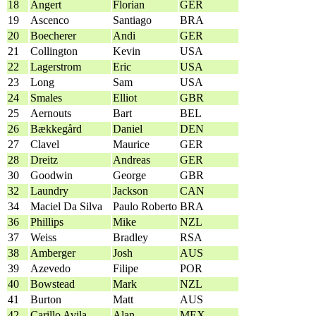
18
Angert
Florian
GER
19
Ascenco
Santiago
BRA
20
Boecherer
Andi
GER
21
Collington
Kevin
USA
22
Lagerstrom
Eric
USA
23
Long
Sam
USA
24
Smales
Elliot
GBR
25
Aernouts
Bart
BEL
26
Bækkegård
Daniel
DEN
27
Clavel
Maurice
GER
28
Dreitz
Andreas
GER
30
Goodwin
George
GBR
32
Laundry
Jackson
CAN
34
Maciel Da Silva
Paulo Roberto
BRA
36
Phillips
Mike
NZL
37
Weiss
Bradley
RSA
38
Amberger
Josh
AUS
39
Azevedo
Filipe
POR
40
Bowstead
Mark
NZL
41
Burton
Matt
AUS
42
Carillo Avila
Alan
MEX