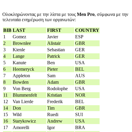
Ολοκληρώνοντας με την λίστα με τους
Men Pro
, σύμφωνα με την
τελευταία ενημέρωση των οργανωτών:
BIB
LAST
FIRST
COUNTRY
1
Gomez
Javier
ESP
2
Brownlee
Alistair
GBR
3
Kienle
Sebastian
GER
4
Lange
Patrick
GER
5
Kanute
Ben
USA
6
Heemeryck
Pieter
BEL
7
Appleton
Sam
AUS
8
Bowden
Adam
GBR
9
Von Berg
Rodolophe
USA
11
Blummenfelt
Kristian
NOR
12
Van Lierde
Frederik
BEL
14
Don
Tim
GBR
15
Wild
Ruedi
SUI
16
Starykowicz
Andrew
USA
17
Amorelli
Igor
BRA