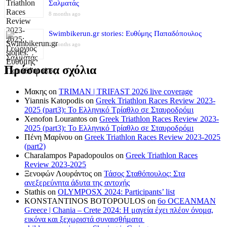
Σαλματάς
8 months ago
Swimbikerun.gr stories: Ευθύμης Παπαδόπουλος
8 months ago
Πρόσφατα σχόλια
Μακης
on
TRIMAN | TRIFAST 2026 live coverage
Yiannis Katopodis
on
Greek Triathlon Races Review 2023-
2025 (part3): Το Ελληνικό Τρίαθλο σε Σταυροδρόμι
Xenofon Lourantos
on
Greek Triathlon Races Review 2023-
2025 (part3): Το Ελληνικό Τρίαθλο σε Σταυροδρόμι
Πένη Μαρίνου
on
Greek Triathlon Races Review 2023-2025
(part2)
Charalampos Papadopoulos
on
Greek Triathlon Races
Review 2023-2025
Ξενοφών Λουράντος
on
Τάσος Σταθόπουλος: Στα
ανεξερεύνητα άδυτα της αντοχής
Stathis
on
OLYMPOSX 2024: Participants’ list
KONSTANTINOS BOTOPOULOS
on
6ο OCEANMAN
Greece | Chania – Crete 2024: Η μαγεία έχει πλέον όνομα,
εικόνα και ξεχωριστά συναισθήματα