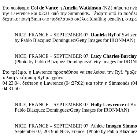
Στο περίφημο
Col de Vance
η
Amelia Watkinson
(NZ) πήρε τα ηνία
την Lawrence και 02:31 από την Simmonds. Τέταρτη από το ποδήλ
δέχτηκε ποινή 5min στο ποδηλατικό σκέλος (drafting penalty), στερ
NICE, FRANCE – SEPTEMBER 07:
Daniela Ryf
of Switzer
by Pablo Blazquez Dominguez/Getty Images for IRONMAN)
NICE, FRANCE – SEPTEMBER 07:
Lucy Charles-Barclay
(Photo by Pablo Blazquez Dominguez/Getty Images for IR
Στο τρέξιμο, η Lawrence προσπάθησε να επειλείσει την Ryf, “μαζε
τελική νικήτρια η Ryf με χρόνο
04:23:04, δεύτερη η Lawrence (04:27:02) και τρίτη η Simmonds (0
04:31:50.
NICE, FRANCE – SEPTEMBER 07:
Holly Lawrence
of Bri
Pablo Blazquez Dominguez/Getty Images for IRONMAN)
NICE, FRANCE – SEPTEMBER 07: Athlete
Imogen Simmo
September 07, 2019 in Nice, France. (Photo by Pablo Blaz