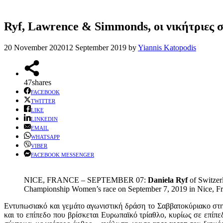
Ryf, Lawrence & Simmonds, οι νικήτριες 
20 November 2020
12 September 2019
by
Yiannis Katopodis
47
shares
FACEBOOK
TWITTER
LIKE
LINKEDIN
EMAIL
WHATSAPP
VIBER
FACEBOOK MESSENGER
NICE, FRANCE – SEPTEMBER 07:
Daniela Ryf
of Switzer
Championship Women’s race on September 7, 2019 in Nice, F
Εντυπωσιακό και γεμάτο αγωνιστική δράση το Σαββατοκύριακο στη
και το επίπεδο που βρίσκεται Ευρωπαϊκό τρίαθλο, κυρίως σε επίπε