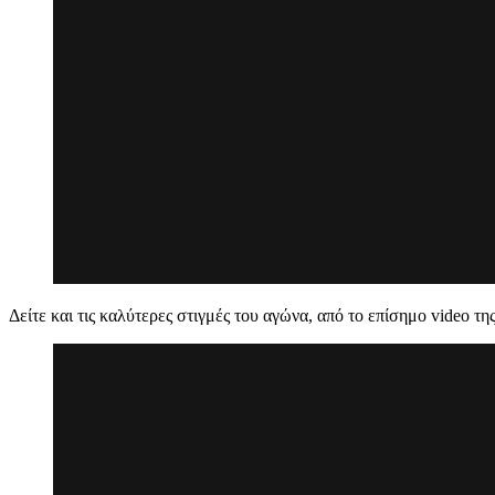
Δείτε και τις καλύτερες στιγμές του αγώνα, από το επίσημο video τ