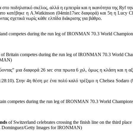
 στο ποδηλατικό σκέλος, αλλά η εμπειρία και η ικανότητα της Ryf τη
ατο κατέβηκε η A.Watkinson (04min17sec διαφορά) και 5η η Lucy C
ώντας σχετικά νωρίς κάθε ελπίδα διάκρισης για βάθρο.
land competes during the run leg of IRONMAN 70.3 World Champions
of Britain competes during the run leg of IRONMAN 70.3 World Cha
ONMAN)
ύοντας” μια διαφορά 26 sec στα πρωτα 6 χιλ, όμως η κλάση και η α
4:28:10). Στην 4η θέση με ένα πολύ καλό τρέξιμο η Chelsea Sodaro 
tain competes during the run leg of IRONMAN 70.3 World Champions
nds
of Switzerland celebrates crossing the finish line on the thir
quez Dominguez/Getty Images for IRONMAN)