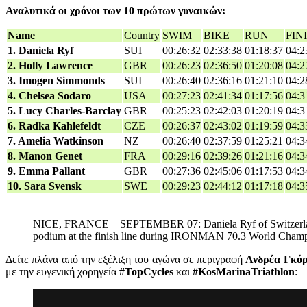
Αναλυτικά οι χρόνοι των 10 πρώτων γυναικών:
Name
Country
SWIM
BIKE
RUN
FIN
1. Daniela Ryf
SUI
00:26:32
02:33:38
01:18:37
04:2
2. Holly Lawrence
GBR
00:26:23
02:36:50
01:20:08
04:2
3. Imogen Simmonds
SUI
00:26:40
02:36:16
01:21:10
04:2
4. Chelsea Sodaro
USA
00:27:23
02:41:34
01:17:56
04:3
5. Lucy Charles-Barclay
GBR
00:25:23
02:42:03
01:20:19
04:3
6. Radka Kahlefeldt
CZE
00:26:37
02:43:02
01:19:59
04:3
7. Amelia Watkinson
NZ
00:26:40
02:37:59
01:25:21
04:3
8. Manon Genet
FRA
00:29:16
02:39:26
01:21:16
04:3
9. Emma Pallant
GBR
00:27:36
02:45:06
01:17:53
04:3
10. Sara Svensk
SWE
00:29:23
02:44:12
01:17:18
04:3
NICE, FRANCE – SEPTEMBER 07: Daniela Ryf of Switzerland (C)
podium at the finish line during IRONMAN 70.3 World Cham
Δείτε πλάνα από την εξέλιξη του αγώνα σε περιγραφή
Ανδρέα Γκό
με την ευγενική χορηγεία
#TopCycles
και
#KosMarinaTriathlon
: