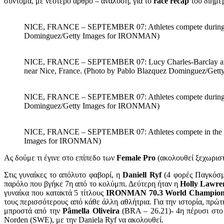
σύντομα, με νεότερο άρθρο – ανάλυση, για το
race recap
του διημέ
NICE, FRANCE – SEPTEMBER 07: Athletes compete during th
Dominguez/Getty Images for IRONMAN)
NICE, FRANCE – SEPTEMBER 07: Lucy Charles-Barclay and H
near Nice, France. (Photo by Pablo Blazquez Dominguez/Ge
NICE, FRANCE – SEPTEMBER 07: Athletes compete during th
Dominguez/Getty Images for IRONMAN)
NICE, FRANCE – SEPTEMBER 07: Athletes compete in the swi
Images for IRONMAN)
Ας δούμε τι έγινε στο επίπεδο των
Female
Pro
(ακολουθεί ξεχωρισ
Στις γυναίκες το απόλυτο φαβορί, η
Daniell Ryf
(4 φορές Παγκόσμι
παρόλο που βγήκε 7η από το κολύμπι. Δεύτερη ήταν η
Holly Lawre
γυναίκα που κατακτά 5 τίτλους
IRONMAN 70.3 World Champion
τους περισσότερους από κάθε άλλη αθλήτρια. Για την ιστορία, πρώτ
μπροστά από την
Pâmella Oliveira
(BRA – 26.21)- 4η πέρυσι στο
Norden (SWE), με την Daniela Ryf να ακολουθεί.