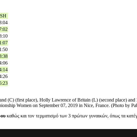
ISH
3:04
7:02
8:10
1:07
1:50
3:38
4:06
4:14
4:26
5:23
 (first place), Holly Lawrence of Britain (L) (second place) and I
pionship Women on September 07, 2019 in Nice, France. (Photo by
ρου
καθώς και τον τερματισμό των 3 πρώτων γυναικών, όπως τα κατ