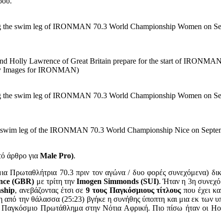
ρου.
e swim leg of IRONMAN 70.3 World Championship Women on Septem
olly Lawrence of Great Britain prepare for the start of IRONMA
tty Images for IRONMAN)
e swim leg of IRONMAN 70.3 World Championship Women on Septem
m leg of the IRONMAN 70.3 World Championship Nice on September 
τό άρθρο για
Male Pro)
.
α Πρωταθλήτρια 70.3 πριν τον αγώνα / δυο φορές συνεχόμενα) δικα
nce (GBR)
με τρίτη την
Imogen Simmonds (SUI)
. Ήταν η 3η συνεχό
ship
, ανεβάζοντας έτσι σε
9 τους Παγκόσμιους τίτλους
που έχει κ
η από την θάλασσα (25:23) βγήκε η συνήθης ύποπτη και μια εκ των υ
 Παγκόσμιο Πρωτάθλημα στην Νότια Αφρική. Πιο πίσω ήταν οι Holl