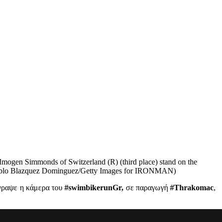
mogen Simmonds of Switzerland (R) (third place) stand on the
 Pablo Blazquez Dominguez/Getty Images for IRONMAN)
έγραψε η κάμερα του
#swimbikerunGr,
σε παραγωγή
#Thrakomac
,