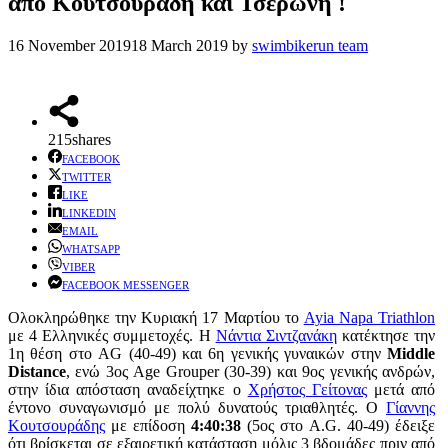
από Κουτσουράδη και Τσερώνη !
16 November 2019
18 March 2019
by
swimbikerun team
215
shares
FACEBOOK
TWITTER
LIKE
LINKEDIN
EMAIL
WHATSAPP
VIBER
FACEBOOK MESSENGER
Ολοκληρώθηκε την Κυριακή 17 Μαρτίου το
Ayia Napa Triathlon
με 4 Ελληνικές συμμετοχές. Η
Νάντια Σιντζανάκη
κατέκτησε την
1η θέση στο AG (40-49) και 6η γενικής γυναικών στην
Middle
Distance
, ενώ 3ος Age Grouper (30-39) και 9ος γενικής ανδρών,
στην ίδια απόσταση αναδείχτηκε ο
Χρήστος Γείτονας
μετά από
έντονο συναγωνισμό με πολύ δυνατούς τριαθλητές. Ο
Γίαννης
Κουτσουράδης
με επίδοση
4:40:38
(5ος στο A.G. 40-49) έδειξε
ότι βρίσκεται σε εξαιρετική κατάσταση μόλις 3 βδομάδες πριν από