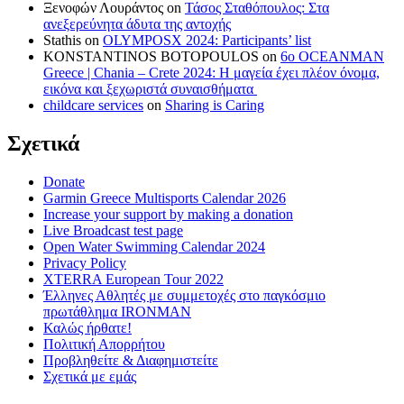
Ξενοφών Λουράντος
on
Τάσος Σταθόπουλος: Στα
ανεξερεύνητα άδυτα της αντοχής
Stathis
on
OLYMPOSX 2024: Participants’ list
KONSTANTINOS BOTOPOULOS
on
6ο OCEANMAN
Greece | Chania – Crete 2024: Η μαγεία έχει πλέον όνομα,
εικόνα και ξεχωριστά συναισθήματα
childcare services
on
Sharing is Caring
Σχετικά
Donate
Garmin Greece Multisports Calendar 2026
Increase your support by making a donation
Live Broadcast test page
Open Water Swimming Calendar 2024
Privacy Policy
XTERRA European Tour 2022
Έλληνες Αθλητές με συμμετοχές στο παγκόσμιο
πρωτάθλημα IRONMAN
Καλώς ήρθατε!
Πολιτική Απορρήτου
Προβληθείτε & Διαφημιστείτε
Σχετικά με εμάς