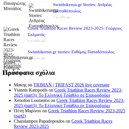
Swimbikerun.gr Stories: Ανδρέας
Ευσταθόπουλος
5 months ago
Greek Triathlon Races Review 2023-2025: Γεώργιος
Σαλματάς
8 months ago
Swimbikerun.gr stories: Ευθύμης Παπαδόπουλος
8 months ago
Πρόσφατα σχόλια
Μακης
on
TRIMAN | TRIFAST 2026 live coverage
Yiannis Katopodis
on
Greek Triathlon Races Review 2023-
2025 (part3): Το Ελληνικό Τρίαθλο σε Σταυροδρόμι
Xenofon Lourantos
on
Greek Triathlon Races Review 2023-
2025 (part3): Το Ελληνικό Τρίαθλο σε Σταυροδρόμι
Πένη Μαρίνου
on
Greek Triathlon Races Review 2023-2025
(part2)
Charalampos Papadopoulos
on
Greek Triathlon Races
Review 2023-2025