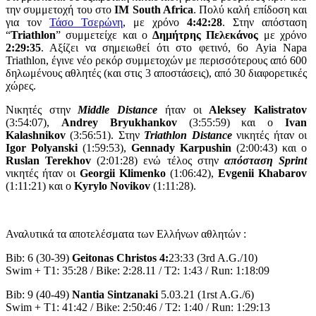
την συμμετοχή του στο
IM South Africa
. Πολύ καλή επίδοση και
για τον
Τάσο Τσερώνη
, με χρόνο
4:42:28
. Στην απόσταση
“
Triathlon
” συμμετείχε και ο
Δημήτρης Πελεκάνος
με χρόνο
2:29:35
. Αξίζει να σημειωθεί ότι στο φετινό, 6ο Ayia Napa
Triathlon, έγινε νέο ρεκόρ συμμετοχών με περισσότερους από 600
δηλωμένους αθλητές (και στις 3 αποστάσεις), από 30 διαφορετικές
χώρες.
Νικητές στην
Middle Distance
ήταν οι
Aleksey Kalistratov
(3:54:07),
Andrey Bryukhankov
(3:55:59) και ο
Ivan
Kalashnikov
(3:56:51). Στην
Triathlon Distance
νικητές ήταν οι
Igor Polyanski
(1:59:53),
Gennady Karpushin
(2:00:43) και ο
Ruslan Terekhov
(2:01:28) ενώ τέλος στην
απόσταση Sprint
νικητές ήταν οι
Georgii Klimenko
(1:06:42),
Evgenii Khabarov
(1:11:21) και ο
Kyrylo Novikov
(1:11:28).
Αναλυτικά τα αποτελέσματα των Ελλήνων αθλητών :
Bib: 6 (30-39)
Geitonas Christos 4:
23:33 (3rd A.G./10)
Swim + T1: 35:28 / Bike: 2:28.11 / T2: 1:43 / Run: 1:18:09
Bib: 9 (40-49)
Nantia Sintzanaki
5.03.21 (1rst A.G./6)
Swim + T1: 41:42 / Bike: 2:50:46 / T2: 1:40 / Run: 1:29:13