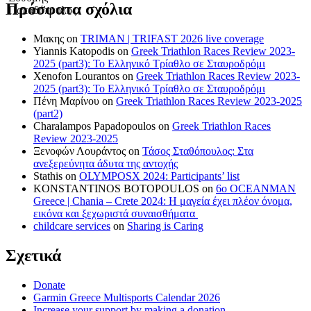
Πρόσφατα σχόλια
Μακης
on
TRIMAN | TRIFAST 2026 live coverage
Yiannis Katopodis
on
Greek Triathlon Races Review 2023-
2025 (part3): Το Ελληνικό Τρίαθλο σε Σταυροδρόμι
Xenofon Lourantos
on
Greek Triathlon Races Review 2023-
2025 (part3): Το Ελληνικό Τρίαθλο σε Σταυροδρόμι
Πένη Μαρίνου
on
Greek Triathlon Races Review 2023-2025
(part2)
Charalampos Papadopoulos
on
Greek Triathlon Races
Review 2023-2025
Ξενοφών Λουράντος
on
Τάσος Σταθόπουλος: Στα
ανεξερεύνητα άδυτα της αντοχής
Stathis
on
OLYMPOSX 2024: Participants’ list
KONSTANTINOS BOTOPOULOS
on
6ο OCEANMAN
Greece | Chania – Crete 2024: Η μαγεία έχει πλέον όνομα,
εικόνα και ξεχωριστά συναισθήματα
childcare services
on
Sharing is Caring
Σχετικά
Donate
Garmin Greece Multisports Calendar 2026
Increase your support by making a donation