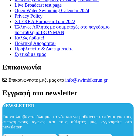
Live Broadcast test page
Open Water Swimming Calendar 2024
Privacy Policy
XTERRA European Tour 2022
Έλληνες Αθλητές με συμμετοχές στο παγκόσμιο
πρωτάθλημα IRONMAN
Καλώς ήρθατε!
Πολιτική Απορρήτου
Προβληθείτε & Διαφημιστείτε
Σχετικά με εμάς
Επικοινωνία
Επικοινωνήστε μαζί μας στο
info@swimbikerun.gr
Εγγραφή στο newsletter
NEWSLETTER
Για να λαμβάνετε όλα μας τα νέα και να μαθαίνετε τα πάντα για τους
επερχόμενους αγώνες και τους αθλητές μας, εγγραφείτε στο
newsletter