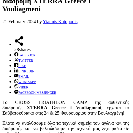
διαδρομή XTERRA Greece Ι
Vouliagmeni
21 February 2024
by
Yiannis Katopodis
28
shares
FACEBOOK
TWITTER
LIKE
LINKEDIN
EMAIL
WHATSAPP
VIBER
FACEBOOK MESSENGER
Το CROSS TRIATHLON CAMP της αυθεντικής
διαδρομής
XTERRA Greece I Vouliagmeni
, έρχεται το
Σαββατοκύριακο στις 24 & 25 Φευρουαρίου στην Βουλιαγμένη!
Ελάτε να αναλύσουμε όλα τα τεχνικά σημεία του αγώνα και της
διαδρομής και να βελτιώσουμε την τεχνική μας ξεχωριστά σε