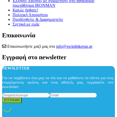
Έλληνες Αθλητές με συμμετοχές στο παγκόσμιο
πρωτάθλημα IRONMAN
Καλώς ήρθατε!
Πολιτική Απορρήτου
Προβληθείτε & Διαφημιστείτε
Σχετικά με εμάς
Επικοινωνία
Επικοινωνήστε μαζί μας στο
info@swimbikerun.gr
Εγγραφή στο newsletter
NEWSLETTER
Για να λαμβάνετε όλα μας τα νέα και να μαθαίνετε τα πάντα για τους
επερχόμενους αγώνες και τους αθλητές μας, εγγραφείτε στο
newsletter