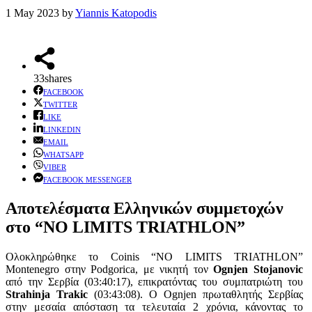
1 May 2023
by
Yiannis Katopodis
33
shares
FACEBOOK
TWITTER
LIKE
LINKEDIN
EMAIL
WHATSAPP
VIBER
FACEBOOK MESSENGER
Αποτελέσματα Ελληνικών συμμετοχών
στο “NO LIMITS TRIATHLON”
Ολοκληρώθηκε το Coinis “NO LIMITS TRIATHLON”
Montenegro στην Podgorica, με νικητή τον
Ognjen Stojanovic
από την Σερβία (03:40:17), επικρατόντας του συμπατριώτη του
Strahinja Trakic
(03:43:08). O Ognjen πρωταθλητής Σερβίας
στην μεσαία απόσταση τα τελευταία 2 χρόνια, κάνοντας το