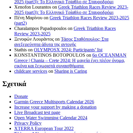
2025 (part3): Το Ελληνικό Τρίαθλο σε Σταυροδρόμι
Xenofon Lourantos
on
Greek Triathlon Races Review 2023-
2025 (part3): Το Ελληνικό Τρίαθλο σε Σταυροδρόμι
Πένη Μαρίνου
on
Greek Triathlon Races Review 2023-2025
(part2)
Charalampos Papadopoulos
on
Greek Triathlon Races
Review 2023-2025
Ξενοφών Λουράντος
on
Τάσος Σταθόπουλος: Στα
ανεξερεύνητα άδυτα της αντοχής
Stathis
on
OLYMPOSX 2024: Participants’ list
KONSTANTINOS BOTOPOULOS
on
6ο OCEANMAN
Greece | Chania – Crete 2024: Η μαγεία έχει πλέον όνομα,
εικόνα και ξεχωριστά συναισθήματα
childcare services
on
Sharing is Caring
Σχετικά
Donate
Garmin Greece Multisports Calendar 2026
Increase your support by making a donation
Live Broadcast test page
Open Water Swimming Calendar 2024
Privacy Policy
XTERRA European Tour 2022