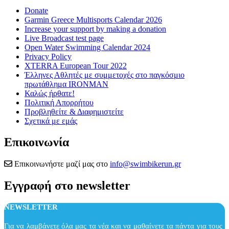
Donate
Garmin Greece Multisports Calendar 2026
Increase your support by making a donation
Live Broadcast test page
Open Water Swimming Calendar 2024
Privacy Policy
XTERRA European Tour 2022
Έλληνες Αθλητές με συμμετοχές στο παγκόσμιο
πρωτάθλημα IRONMAN
Καλώς ήρθατε!
Πολιτική Απορρήτου
Προβληθείτε & Διαφημιστείτε
Σχετικά με εμάς
Επικοινωνία
Επικοινωνήστε μαζί μας στο
info@swimbikerun.gr
Εγγραφή στο newsletter
NEWSLETTER
Για να λαμβάνετε όλα μας τα νέα και να μαθαίνετε τα πάντα για τους