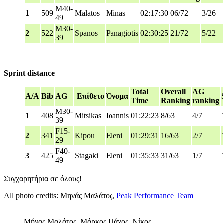
M40-
1
509
Malatos
Minas
02:17:30
06/72
3/26
49
M30-
2
522
Spanos
Panagiotis
02:30:25
21/72
5/22
39
Sprint distance
Total
Overall
AG
A/A
Bib
AG
Επίθετο
Όνομα
Time
Ranking
ranking
M30-
1
408
Mitsikas
Ioannis
01:22:23
8/63
4/7
39
F15-
2
341
Kipou
Eleni
01:29:31
16/63
2/7
29
F40-
3
425
Stagaki
Eleni
01:35:33
31/63
1/7
49
Συγχαρητήρια σε όλους!
All photo credits: Μηνάς Μαλάτος,
Peak Performance Team
Μήνας Μαλάτος, Μάρκος Πάχος, Νίκος