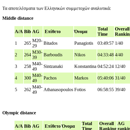
Τα αποτελέσματα των Ελληνικών συμμετοχών αναλυτικά:
Middle distance
Total
Overall
A/A
Bib
AG
Επίθετο
Όνομα
Time
Rankin
M20-
1
265
Bitados
Panagiotis
03:49:57
1/40
29
M30-
2
264
Barboudis
Nikos
04:33:48
4/40
39
M40-
3
258
Sintzanaki
Konstantina
04:52:24
12/40
49
M40-
4
300
Pachos
Markos
05:40:06
31/40
49
M40-
5
262
Athanasopoulos
Fotios
06:58:55
39/40
49
Olympic distance
Total
Overall
AG
A/A
Bib
AG
Επίθετο
Όνομα
Time
Ranking
ranki