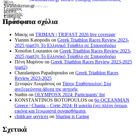
8 months ago
Πρόσφατα σχόλια
Μακης
on
TRIMAN | TRIFAST 2026 live coverage
Yiannis Katopodis
on
Greek Triathlon Races Review 2023-
2025 (part3): Το Ελληνικό Τρίαθλο σε Σταυροδρόμι
Xenofon Lourantos
on
Greek Triathlon Races Review 2023-
2025 (part3): Το Ελληνικό Τρίαθλο σε Σταυροδρόμι
Πένη Μαρίνου
on
Greek Triathlon Races Review 2023-2025
(part2)
Charalampos Papadopoulos
on
Greek Triathlon Races
Review 2023-2025
Ξενοφών Λουράντος
on
Τάσος Σταθόπουλος: Στα
ανεξερεύνητα άδυτα της αντοχής
Stathis
on
OLYMPOSX 2024: Participants’ list
KONSTANTINOS BOTOPOULOS
on
6ο OCEANMAN
Greece | Chania – Crete 2024: Η μαγεία έχει πλέον όνομα,
εικόνα και ξεχωριστά συναισθήματα
childcare services
on
Sharing is Caring
Σχετικά