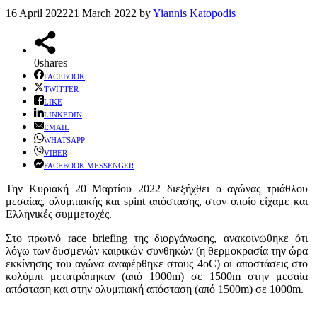
16 April 2022
21 March 2022
by
Yiannis Katopodis
0
shares
FACEBOOK
TWITTER
LIKE
LINKEDIN
EMAIL
WHATSAPP
VIBER
FACEBOOK MESSENGER
Την Κυριακή 20 Μαρτίου 2022 διεξήχθει ο αγώνας τριάθλου
μεσαίας, ολυμπιακής και spint απόστασης, στον οποίο είχαμε και
Ελληνικές συμμετοχές.
Στο πρωινό race briefing της διοργάνωσης, ανακοινώθηκε ότι
λόγω των δυσμενών καιρικών συνθηκών (η θερμοκρασία την ώρα
εκκίνησης του αγώνα αναφέρθηκε στους 4oC) οι αποστάσεις στο
κολύμπι μετατράπηκαν (από 1900m) σε 1500m στην μεσαία
απόσταση και στην ολυμπιακή απόσταση (από 1500m) σε 1000m.