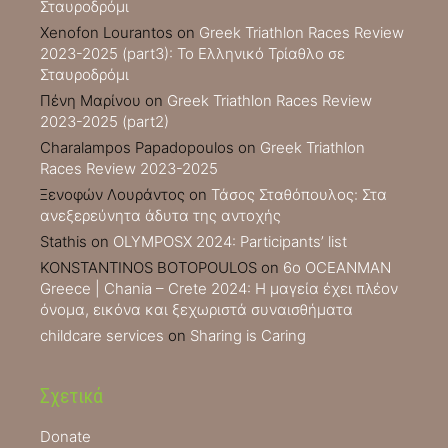
Σταυροδρόμι
Xenofon Lourantos
on
Greek Triathlon Races Review
2023-2025 (part3): Το Ελληνικό Τρίαθλο σε
Σταυροδρόμι
Πένη Μαρίνου
on
Greek Triathlon Races Review
2023-2025 (part2)
Charalampos Papadopoulos
on
Greek Triathlon
Races Review 2023-2025
Ξενοφών Λουράντος
on
Τάσος Σταθόπουλος: Στα
ανεξερεύνητα άδυτα της αντοχής
Stathis
on
OLYMPOSX 2024: Participants’ list
KONSTANTINOS BOTOPOULOS
on
6ο OCEANMAN
Greece | Chania – Crete 2024: Η μαγεία έχει πλέον
όνομα, εικόνα και ξεχωριστά συναισθήματα
childcare services
on
Sharing is Caring
Σχετικά
Donate