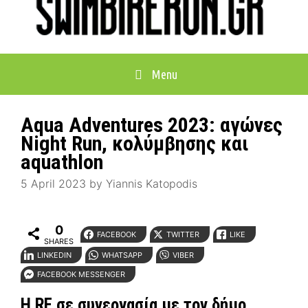
Menu
Aqua Adventures 2023: αγώνες
Night Run, κολύμβησης και
aquathlon
5 April 2023
by
Yiannis Katopodis
0
FACEBOOK
TWITTER
LIKE
SHARES
LINKEDIN
WHATSAPP
VIBER
FACEBOOK MESSENGER
H RF σε συνεργασία με τον δήμο