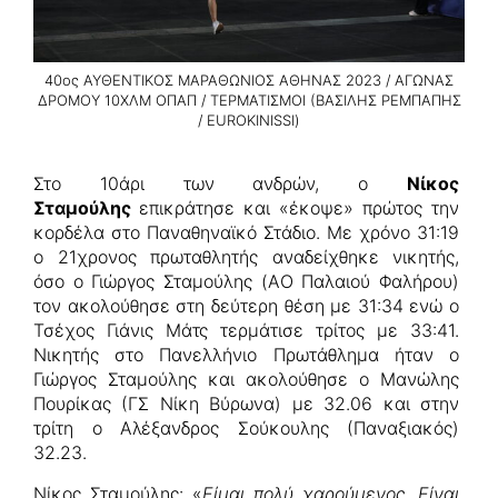
40ος ΑΥΘΕΝΤΙΚΟΣ ΜΑΡΑΘΩΝΙΟΣ ΑΘΗΝΑΣ 2023 / ΑΓΩΝΑΣ
ΔΡΟΜΟΥ 10ΧΛΜ ΟΠΑΠ / ΤΕΡΜΑΤΙΣΜΟΙ (ΒΑΣΙΛΗΣ ΡΕΜΠΑΠΗΣ
/ EUROKINISSI)
Στο 10άρι των ανδρών, ο
Νίκος
Σταμούλης
επικράτησε και «έκοψε» πρώτος την
κορδέλα στο Παναθηναϊκό Στάδιο. Με χρόνο 31:19
o 21χρονος πρωταθλητής αναδείχθηκε νικητής,
όσο ο Γιώργος Σταμούλης (AΟ Παλαιού Φαλήρου)
τον ακολούθησε στη δεύτερη θέση με 31:34 ενώ ο
Τσέχος Γιάνις Μάτς τερμάτισε τρίτος με 33:41.
Νικητής στο Πανελλήνιο Πρωτάθλημα ήταν ο
Γιώργος Σταμούλης και ακολούθησε ο Μανώλης
Πουρίκας (ΓΣ Νίκη Βύρωνα) με 32.06 και στην
τρίτη ο Αλέξανδρος Σούκουλης (Παναξιακός)
32.23.
Νίκος Σταμούλης: «
Είμαι πολύ χαρούμενος. Είναι