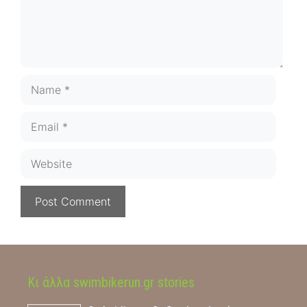
Name
Email
Website
Κι άλλα swimbikerun.gr stories