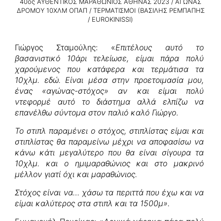
40ος ΑΥΘΕΝΤΙΚΟΣ ΜΑΡΑΘΩΝΙΟΣ ΑΘΗΝΑΣ 2023 / ΑΓΩΝΑΣ
ΔΡΟΜΟΥ 10ΧΛΜ ΟΠΑΠ / ΤΕΡΜΑΤΙΣΜΟΙ (ΒΑΣΙΛΗΣ ΡΕΜΠΑΠΗΣ
/ EUROKINISSI)
Γιώργος Σταμούλης: «
Επιτέλους αυτό το
βασανιστικό 10άρι τελείωσε, είμαι πάρα πολύ
χαρούμενος που κατάφερα και τερμάτισα τα
10χλμ. εδώ. Είναι μέσα στην προετοιμασία μου,
ένας «αγώνας-στόχος» αν και είμαι πολύ
ντεφορμέ αυτό το διάστημα αλλά ελπίζω να
επανέλθω σύντομα στον παλιό καλό Γιώργο
.
Το στιπλ παραμένει ο στόχος, στιπλίστας είμαι και
στιπλίστας θα παραμείνω μέχρι να αποφασίσω να
κάνω κάτι μεγαλύτερο που θα είναι σίγουρα τα
10χλμ. και ο ημιμαραθώνιος και στο μακρινό
μέλλον γιατί όχι και μαραθώνιος.
Στόχος είναι να… χάσω τα περιττά που έχω και να
είμαι καλύτερος στα στιπλ και τα 1500μ».