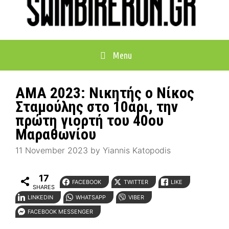
Menu
AMA 2023: Νικητής ο Νίκος
Σταμούλης στο 10άρι, την
πρώτη γιορτή του 40ου
Μαραθωνίου
11 November 2023
by
Yiannis Katopodis
17
FACEBOOK
TWITTER
LIKE
SHARES
LINKEDIN
WHATSAPP
VIBER
FACEBOOK MESSENGER