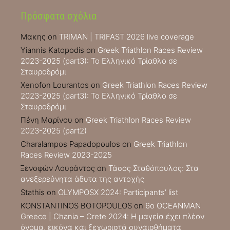
Πρόσφατα σχόλια
Μακης
on
TRIMAN | TRIFAST 2026 live coverage
Yiannis Katopodis
on
Greek Triathlon Races Review
2023-2025 (part3): Το Ελληνικό Τρίαθλο σε
Σταυροδρόμι
Xenofon Lourantos
on
Greek Triathlon Races Review
2023-2025 (part3): Το Ελληνικό Τρίαθλο σε
Σταυροδρόμι
Πένη Μαρίνου
on
Greek Triathlon Races Review
2023-2025 (part2)
Charalampos Papadopoulos
on
Greek Triathlon
Races Review 2023-2025
Ξενοφών Λουράντος
on
Τάσος Σταθόπουλος: Στα
ανεξερεύνητα άδυτα της αντοχής
Stathis
on
OLYMPOSX 2024: Participants’ list
KONSTANTINOS BOTOPOULOS
on
6ο OCEANMAN
Greece | Chania – Crete 2024: Η μαγεία έχει πλέον
όνομα, εικόνα και ξεχωριστά συναισθήματα