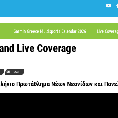
Garmin Greece Multisports Calendar 2026
Live Cover
 and Live Coverage
N
EMAIL
λλήνιο Πρωτάθλημα Νέων Νεανίδων
και Πανε