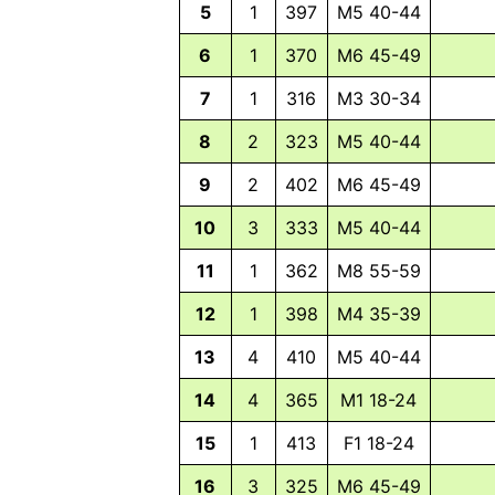
5
1
397
M5 40-44
6
1
370
M6 45-49
7
1
316
M3 30-34
8
2
323
M5 40-44
9
2
402
M6 45-49
10
3
333
M5 40-44
11
1
362
M8 55-59
12
1
398
M4 35-39
146
13
4
410
M5 40-44
SHARES
14
4
365
M1 18-24
Facebook
15
1
413
F1 18-24
Twitter
16
3
325
M6 45-49