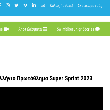
Καλώς ήρθατε!
Σχετικά με εμάς
age
Αποτελέσματα
Swimbikerun.gr Stories
λλήνιο Πρωτάθλημα Super Sprint 2023