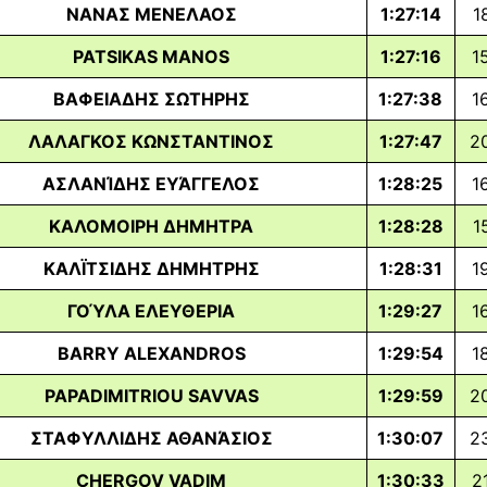
ΝΑΝΑΣ ΜΕΝΕΛΑΟΣ
1:27:14
1
PATSIKAS MANOS
1:27:16
1
ΒΑΦΕΙΑΔΗΣ ΣΩΤΗΡΗΣ
1:27:38
1
ΛΑΛΑΓΚΟΣ ΚΩΝΣΤΑΝΤΙΝΟΣ
1:27:47
2
ΑΣΛΑΝΊΔΗΣ ΕΥΆΓΓΕΛΟΣ
1:28:25
1
ΚΑΛΟΜΟΙΡΗ ΔΗΜΗΤΡΑ
1:28:28
1
ΚΑΛΪΤΣΙΔΗΣ ΔΗΜΗΤΡΗΣ
1:28:31
1
ΓΟΎΛΑ ΕΛΕΥΘΕΡΙΑ
1:29:27
1
BARRY ALEXANDROS
1:29:54
1
PAPADIMITRIOU SAVVAS
1:29:59
2
ΣΤΑΦΥΛΛΙΔΗΣ ΑΘΑΝΆΣΙΟΣ
1:30:07
2
CHERGOV VADIM
1:30:33
2