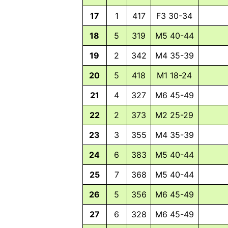
Like
17
1
417
F3 30-34
LinkedIn
18
5
319
M5 40-44
Email
19
2
342
M4 35-39
20
5
418
M1 18-24
21
4
327
M6 45-49
22
2
373
M2 25-29
23
3
355
M4 35-39
24
6
383
M5 40-44
25
7
368
M5 40-44
26
5
356
M6 45-49
27
6
328
M6 45-49