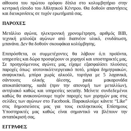
αίθουσα του πρώτου ορόφου δίπλα στο κολυμβητήριο στην
κεντρική είσοδο του Αθλητικού Κέντρου. Θα δοθούν απαντήσεις
και διευκρινίσεις σε τυχόν ερωτήματά σας.
ΠΑΡΟΧΕΣ
Μετάλλιο αγώνα, ηλεκτρονική χρονομέτρηση, αριθμός ΒΙΒ,
τεχνική μπλούζα αγώνων από διαπνέον υλικό, ενυδάτωση,
μπανάνα. Δεν θα δοθούν σκουφάκια κολύμβησης.
Επιπρόσθετα, οι συμμετέχοντες θα λάβουν ό,τι προϊόντα,
υπηρεσίες και δώρα προσφέρουν οι χορηγοί και υποστηρικτές μας.
Σε προηγούμενους αγώνες μας, είχαμε εξασφαλίσει πλούσιες
παροχές όπως: ισοτονικό/ενεργειακό ποτό, μπάρα δημητριακών,
αναψυκτικό, μπύρα χωρίς αλκοόλ, τορτίγια με 5 λαχανικά,
σάντουιτς ολικής άλεσης, pasta μακαρονάδα
αποκατάστασης, sushi (πριν την απονομή των μεταλλίων),
αντηλιακό καθώς και υπηρεσίες security. Μείνετε συνδεδεμένοι
καθώς θα ανακοινώνουμε τυχόν παροχές των χορηγών μας στις
σελίδες των αγώνων στο Facebook. Παρακαλούμε κάνετε “Like”
στις δημοσιεύσεις μας για τους εκπληκτικούς Επίσημους
Υποστηρικτές μας καθώς είναι σημαντικό να βλέπουν την
ανταπόκρισή σας.
ΕΓΓΡΑΦΕΣ