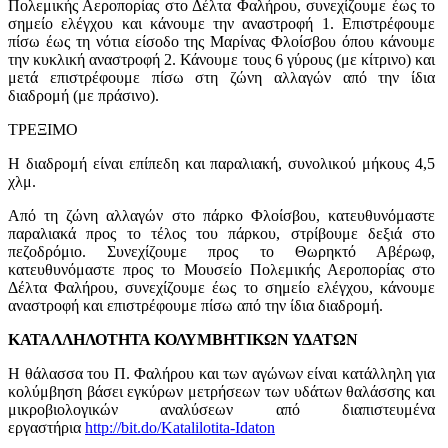
Πολεμικής Αεροπορίας στο Δέλτα Φαλήρου, συνεχίζουμε έως το
σημείο ελέγχου και κάνουμε την αναστροφή 1. Επιστρέφουμε
πίσω έως τη νότια είσοδο της Μαρίνας Φλοίσβου όπου κάνουμε
την κυκλική αναστροφή 2. Κάνουμε τους 6 γύρους (με κίτρινο) και
μετά επιστρέφουμε πίσω στη ζώνη αλλαγών από την ίδια
διαδρομή (με πράσινο).
ΤΡΕΞΙΜΟ
Η διαδρομή είναι επίπεδη και παραλιακή, συνολικού μήκους 4,5
χλμ.
Από τη ζώνη αλλαγών στο πάρκο Φλοίσβου, κατευθυνόμαστε
παραλιακά προς το τέλος του πάρκου, στρίβουμε δεξιά στο
πεζοδρόμιο. Συνεχίζουμε προς το Θωρηκτό Αβέρωφ,
κατευθυνόμαστε προς το Μουσείο Πολεμικής Αεροπορίας στο
Δέλτα Φαλήρου, συνεχίζουμε έως το σημείο ελέγχου, κάνουμε
αναστροφή και επιστρέφουμε πίσω από την ίδια διαδρομή.
ΚΑΤΑΛΛΗΛΟΤΗΤΑ ΚΟΛΥΜΒΗΤΙΚΩΝ ΥΔΑΤΩΝ
Η θάλασσα του Π. Φαλήρου και των αγώνων είναι κατάλληλη για
κολύμβηση βάσει εγκύρων μετρήσεων των υδάτων θαλάσσης και
μικροβιολογικών αναλύσεων από διαπιστευμένα
εργαστήρια
http://bit.do/Katalilotita-Idaton