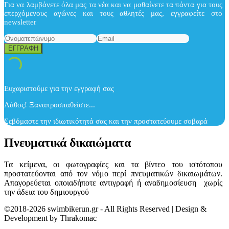
Για να λαμβάνετε όλα μας τα νέα και να μαθαίνετε τα πάντα για τους
επερχόμενους αγώνες και τους αθλητές μας, εγγραφείτε στο
newsletter
Ευχαριστούμε για την εγγραφή σας
Λάθος! Ξαναπροσπαθείστε...
Σεβόμαστε την ιδιωτικότητά σας και την προστατεύουμε σοβαρά
Πνευματικά δικαιώματα
Τα κείμενα, οι φωτογραφίες και τα βίντεο του ιστότοπου
προστατεύονται από τον νόμο περί πνευματικών δικαιωμάτων.
Απαγορεύεται οποιαδήποτε αντιγραφή ή αναδημοσίευση χωρίς
την άδεια του δημιουργού
©2018-2026 swimbikerun.gr - All Rights Reserved | Design &
Development by Thrakomac