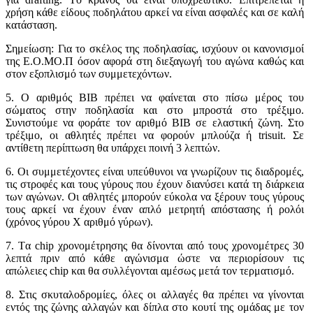
χρήση κάθε είδους ποδηλάτου αρκεί να είναι ασφαλές και σε καλή
κατάσταση.
Σημείωση: Για το σκέλος της ποδηλασίας, ισχύουν οι κανονισμοί
της Ε.Ο.ΜΟ.Π όσον αφορά στη διεξαγωγή του αγώνα καθώς και
στον εξοπλισμό των συμμετεχόντων.
5. Ο αριθμός ΒΙΒ πρέπει να φαίνεται στο πίσω μέρος του
σώματος στην ποδηλασία και στο μπροστά στο τρέξιμο.
Συνιστούμε να φοράτε τον αριθμό ΒΙΒ σε ελαστική ζώνη. Στο
τρέξιμο, οι αθλητές πρέπει να φορούν μπλούζα ή trisuit. Σε
αντίθετη περίπτωση θα υπάρχει ποινή 3 λεπτών.
6. Οι συμμετέχοντες είναι υπεύθυνοι να γνωρίζουν τις διαδρομές,
τις στροφές και τους γύρους που έχουν διανύσει κατά τη διάρκεια
των αγώνων. Οι αθλητές μπορούν εύκολα να ξέρουν τους γύρους
τους αρκεί να έχουν έναν απλό μετρητή απόστασης ή ρολόι
(χρόνος γύρου Χ αριθμό γύρων).
7. Tα chip χρονομέτρησης θα δίνονται από τους χρονομέτρες 30
λεπτά πριν από κάθε αγώνισμα ώστε να περιορίσουν τις
απώλειες chip και θα συλλέγονται αμέσως μετά τον τερματισμό.
8. Στις σκυταλοδρομίες, όλες οι αλλαγές θα πρέπει να γίνονται
εντός της ζώνης αλλαγών και δίπλα στο κουτί της ομάδας με τον