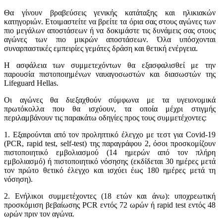
Θα γίνουν βραβεύσεις γενικής κατάταξης και ηλικιακών
κατηγοριών. Ετοιμαστείτε να βρείτε τα όρια σας στους αγώνες των
πιο μεγάλων αποστάσεων ή να δοκιμάστε τις δυνάμεις σας στους
αγώνες των πιο μικρών αποστάσεων. Όλα υπόσχονται
συναρπαστικές εμπειρίες γεμάτες δράση και θετική ενέργεια.
Η ασφάλεια των συμμετεχόντων θα εξασφαλισθεί με την
παρουσία πιστοποιημένων ναυαγοσωστών και διασωστών της
Lifeguard Hellas.
Οι αγώνες θα διεξαχθούν σύμφωνα με τα υγειονομικά
πρωτόκολλα που θα ισχύουν, τα οποία μέχρι στιγμής
περιλαμβάνουν τις παρακάτω οδηγίες προς τους συμμετέχοντες:
1. Εξαιρούνται από τον προληπτικό έλεγχο με τεστ για Covid-19
(PCR, rapid test, self-test) της παραγράφου 2, όσοι προσκομίζουν
πιστοποιητικό εμβολιασμού (14 ημερών από τον πλήρη
εμβολιασμό) ή πιστοποιητικό νόσησης (εκδίδεται 30 ημέρες μετά
τον πρώτο θετικό έλεγχο και ισχύει έως 180 ημέρες μετά τη
νόσηση).
2. Ενήλικοι συμμετέχοντες (18 ετών και άνω): υποχρεωτική
προσκόμιση βεβαίωσης PCR εντός 72 ωρών ή rapid test εντός 48
ωρών πριν τον αγώνα.