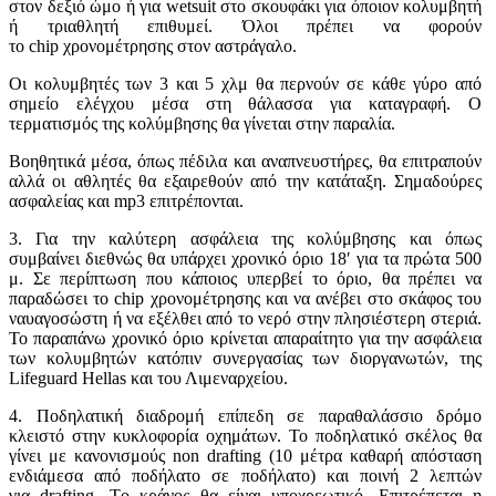
στον δεξιό ώμο ή για wetsuit στο σκουφάκι για όποιον κολυμβητή
ή τριαθλητή επιθυμεί. Όλοι πρέπει να φορούν
το chip χρονομέτρησης στον αστράγαλο.
Οι κολυμβητές των 3 και 5 χλμ θα περνούν σε κάθε γύρο από
σημείο ελέγχου μέσα στη θάλασσα για καταγραφή. Ο
τερματισμός της κολύμβησης θα γίνεται στην παραλία.
Βοηθητικά μέσα, όπως πέδιλα και αναπνευστήρες, θα επιτραπούν
αλλά οι αθλητές θα εξαιρεθούν από την κατάταξη. Σημαδούρες
ασφαλείας και mp3 επιτρέπονται.
3. Για την καλύτερη ασφάλεια της κολύμβησης και όπως
συμβαίνει διεθνώς θα υπάρχει χρονικό όριο 18′ για τα πρώτα 500
μ. Σε περίπτωση που κάποιος υπερβεί το όριο, θα πρέπει να
παραδώσει το chip χρονομέτρησης και να ανέβει στο σκάφος του
ναυαγοσώστη ή να εξέλθει από το νερό στην πλησιέστερη στεριά.
Το παραπάνω χρονικό όριο κρίνεται απαραίτητο για την ασφάλεια
των κολυμβητών κατόπιν συνεργασίας των διοργανωτών, της
Lifeguard Hellas και του Λιμεναρχείου.
4. Ποδηλατική διαδρομή επίπεδη σε παραθαλάσσιο δρόμο
κλειστό στην κυκλοφορία οχημάτων. Το ποδηλατικό σκέλος θα
γίνει με κανονισμούς non drafting (10 μέτρα καθαρή απόσταση
ενδιάμεσα από ποδήλατο σε ποδήλατο) και ποινή 2 λεπτών
για drafting. Tο κράνος θα είναι υποχρεωτικό. Επιτρέπεται η