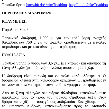
•
Τρίαθλο Sprint
http://bit.do/swimTriathlon
,
http://bit.do/bikeTriathlon
ΠΕΡΙΓΡΑΦΕΣ ΔΙΑΔΡΟΜΩΝ
ΚΟΛΥΜΒΗΣΗ
Παραλία Φλοίσβου
Τριγωνική διαδρομή, 1.000 μ για την κολύμβηση ανοιχτής
θαλάσσης και 750 μ για το τρίαθλο, οριοθετημένη με μεγάλες
σημαδούρες και με κατεύθυνση αριστερόστροφη.
ΠΟΔΗΛΑΣΙΑ
Τρίαθλο Sprint: 6 γύροι των 3,6 χλμ (με κίτρινο) και από/προς τη
ζώνη αλλαγών (με πράσινο), συνολική απόσταση 22,2 χλμ.
Η διαδρομή είναι επίπεδη και σε πολύ καλό οδόστρωμα. Ο
δρόμος θα κλείσει στην κυκλοφορία οχημάτων. Οι τριαθλητές δεν
περνούν σε κανένα σημείο επάνω από τις γραμμές του τραμ.
Από τη ζώνη αλλαγών στο πάρκο Φλοίσβου, κατευθυνόμαστε
παραλιακά προς το τέλος του πάρκου, στρίβουμε δεξιά στον
δρόμο και αρχίζουμε τους γύρους ποδηλασίας. Συνεχίζουμε προς
το Θωρηκτό Αβέρωφ, κατευθυνόμαστε προς το Μουσείο