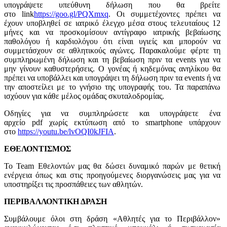
υπογράψετε υπεύθυνη δήλωση που θα βρείτε
στο link
https://goo.gl/PQXmxq
. Οι συμμετέχοντες πρέπει να
έχουν υποβληθεί σε ιατρικό έλεγχο μέσα στους τελευταίους 12
μήνες και να προσκομίσουν αντίγραφο ιατρικής βεβαίωσης
παθολόγου ή καρδιολόγου ότι είναι υγιείς και μπορούν να
συμμετάσχουν σε αθλητικούς αγώνες. Παρακαλούμε φέρτε τη
συμπληρωμένη δήλωση και τη βεβαίωση πριν τα events για να
μην γίνουν καθυστερήσεις. Ο γονέας ή κηδεμόνας ανηλίκου θα
πρέπει να υποβάλλει και υπογράψει τη δήλωση πριν τα events ή να
την αποστείλει με το γνήσιο της υπογραφής του. Τα παραπάνω
ισχύουν για κάθε μέλος ομάδας σκυταλοδρομίας.
Οδηγίες για να συμπληρώσετε και υπογράψετε ένα
αρχείο pdf χωρίς εκτύπωση από το smartphone υπάρχουν
στο
https://youtu.be/lvOQI0kJFIA
.
ΕΘΕΛΟΝΤΙΣΜΟΣ
Το Team Εθελοντών μας θα δώσει δυναμικό παρών με θετική
ενέργεια όπως και στις προηγούμενες διοργανώσεις μας για να
υποστηρίξει τις προσπάθειες των αθλητών.
ΠΕΡΙΒΑΛΛΟΝΤΙΚΗ ΔΡΑΣΗ
Συμβάλουμε όλοι στη δράση «Αθλητές για το Περιβάλλον»