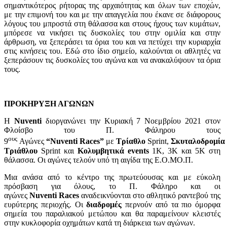
σημαντικότερος ρήτορας της αρχαιότητας και όλων των εποχών,
με την επιμονή του και με την απαγγελία που έκανε σε διάφορους
λόγους του μπροστά στη θάλασσα και στους ήχους των κυμάτων,
μπόρεσε να νικήσει τις δυσκολίες του στην ομιλία και στην
άρθρωση, να ξεπεράσει τα όρια του και να πετύχει την κυριαρχία
στις κινήσεις του. Εδώ στο ίδιο σημείο, καλούνται οι αθλητές να
ξεπεράσουν τις δυσκολίες του αγώνα και να ανακαλύψουν τα όρια
τους.
ΠΡΟΚΗΡΥΞΗ ΑΓΩΝΩΝ
Η
Nuventi
διοργανώνει την Κυριακή 7 Νοεμβρίου 2021 στον
Φλοίσβο του Π. Φάληρου τους
ους
9
Αγώνες
“
Nuventi
Races
”
με
Τρίαθλο
Sprint,
Σκυταλοδρομία
Τριάθλου
Sprint
και
Κολυμβητικά
events
1Κ, 3Κ και 5Κ στη
θάλασσα. Οι αγώνες τελούν υπό τη αιγίδα της Ε.Ο.ΜΟ.Π.
Μια ανάσα από το κέντρο της πρωτεύουσας και με εύκολη
πρόσβαση για όλους, το Π. Φάληρο και οι
αγώνες
Nuventi
Races
αναδεικνύονται στο αθλητικό ραντεβού της
ευρύτερης περιοχής. Οι
διαδρομές
περνούν από τα πιο όμορφα
σημεία του παραλιακού μετώπου και θα παραμείνουν κλειστές
στην κυκλοφορία οχημάτων κατά τη διάρκεια των αγώνων.