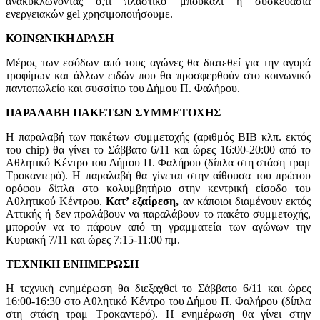
ανακυκλώνοντας ό,τι πλαστικό μπουκάλι ή συσκευασία
ενεργειακών gel χρησιμοποιήσουμε.
ΚΟΙΝΩΝΙΚΗ ΔΡΑΣΗ
Μέρος των εσόδων από τους αγώνες θα διατεθεί για την αγορά
τροφίμων και άλλων ειδών που θα προσφερθούν στο κοινωνικό
παντοπωλείο και συσσίτιο του Δήμου Π. Φαλήρου.
ΠΑΡΑΛΑΒΗ ΠΑΚΕΤΩΝ ΣΥΜΜΕΤΟΧΗΣ
Η παραλαβή των πακέτων συμμετοχής (αριθμός ΒΙΒ κλπ. εκτός
του chip) θα γίνει το Σάββατο 6/11 και ώρες 16:00-20:00 από το
Αθλητικό Κέντρο του Δήμου Π. Φαλήρου (δίπλα στη στάση τραμ
Τροκαντερό). Η παραλαβή θα γίνεται στην αίθουσα του πρώτου
ορόφου δίπλα στο κολυμβητήριο στην κεντρική είσοδο του
Αθλητικού Κέντρου.
Κατ’ εξαίρεση,
αν κάποιοι διαμένουν εκτός
Αττικής ή δεν προλάβουν να παραλάβουν το πακέτο συμμετοχής,
μπορούν να το πάρουν από τη γραμματεία των αγώνων την
Κυριακή 7/11 και ώρες 7:15-11:00 πμ.
ΤΕΧΝΙΚΗ ΕΝΗΜΕΡΩΣΗ
Η τεχνική ενημέρωση θα διεξαχθεί το Σάββατο 6/11 και ώρες
16:00-16:30 στο Αθλητικό Κέντρο του Δήμου Π. Φαλήρου (δίπλα
στη στάση τραμ Τροκαντερό). Η ενημέρωση θα γίνει στην