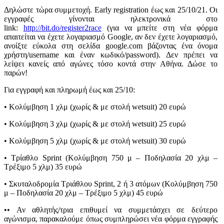
Δηλώστε τώρα συμμετοχή. Early registration έως και 25/10/21. Οι
εγγραφές γίνονται ηλεκτρονικά στο
link:
http://bit.do/register2race
(για να μπείτε στη νέα φόρμα
απαιτείται να έχετε λογαριασμό Google, αν δεν έχετε λογαριασμό,
ανοίξτε εύκολα στη σελίδα google.com βάζοντας ένα όνομα
χρήστη/username και έναν κωδικό/password). Δεν πρέπει να
λείψει κανείς από αγώνες τόσο κοντά στην Αθήνα. Δώσε το
παρών!
Για εγγραφή και πληρωμή έως και 25/10:
• Κολύμβηση 1 χλμ (χωρίς & με στολή wetsuit) 20 ευρώ
• Κολύμβηση 3 χλμ (χωρίς & με στολή wetsuit) 25 ευρώ
• Κολύμβηση 5 χλμ (χωρίς & με στολή wetsuit) 30 ευρώ
• Τρίαθλο Sprint (Κολύμβηση 750 μ – Ποδηλασία 20 χλμ –
Τρέξιμο 5 χλμ) 35 ευρώ
• Σκυταλοδρομία Τριάθλου Sprint, 2 ή 3 ατόμων (Κολύμβηση 750
μ – Ποδηλασία 20 χλμ – Τρέξιμο 5 χλμ) 45 ευρώ
•• Αν αθλητής/τρια επιθυμεί να συμμετάσχει σε δεύτερο
αγώνισμα, παρακαλούμε όπως συμπληρώσει νέα φόρμα εγγραφής