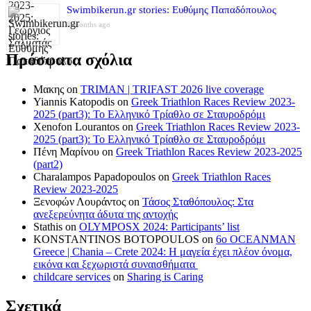
Swimbikerun.gr stories: Ευθύμης Παπαδόπουλος
8 months ago
Πρόσφατα σχόλια
Μακης
on
TRIMAN | TRIFAST 2026 live coverage
Yiannis Katopodis
on
Greek Triathlon Races Review 2023-
2025 (part3): Το Ελληνικό Τρίαθλο σε Σταυροδρόμι
Xenofon Lourantos
on
Greek Triathlon Races Review 2023-
2025 (part3): Το Ελληνικό Τρίαθλο σε Σταυροδρόμι
Πένη Μαρίνου
on
Greek Triathlon Races Review 2023-2025
(part2)
Charalampos Papadopoulos
on
Greek Triathlon Races
Review 2023-2025
Ξενοφών Λουράντος
on
Τάσος Σταθόπουλος: Στα
ανεξερεύνητα άδυτα της αντοχής
Stathis
on
OLYMPOSX 2024: Participants’ list
KONSTANTINOS BOTOPOULOS
on
6ο OCEANMAN
Greece | Chania – Crete 2024: Η μαγεία έχει πλέον όνομα,
εικόνα και ξεχωριστά συναισθήματα
childcare services
on
Sharing is Caring
Σχετικά