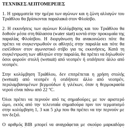
ΤΕΧΝΙΚΕΣ ΛΕΠΤΟΜΕΡΕΙΕΣ
1. Η γραμματεία την ημέρα των αγώνων και η ζώνη αλλαγών του
Τριάθλου θα βρίσκονται παραλιακά στον Φλoίσβο.
2. Η εκκινήσεις των αγώνων Κολύμβησης και του Τριάθλου θα
δοθούν μέσα στη θάλασσα (water start) κοντά στην προκυμαία της
παραλίας Φλοίσβου. Η διοργάνωση θα ανακοινώσει πότε θα
πρέπει να συγκεντρωθούν οι αθλητές στην παραλία και πότε θα
εισέλθουν στον αγωνιστικό στίβο για τις εκκινήσεις. Κατά τη
συγκέντρωση των αθλητών στην παραλία, θα πρέπει να δηλωθούν
όσοι φορούν στολή (wetsuit) από νεοπρέν ή οτιδήποτε άλλο από
νεοπρέν.
Στην κολύμβηση Τριάθλου, δεν επιτρέπεται η χρήση στολής
(wetsuit) από νεοπρέν ή οτιδήποτε άλλο από νεοπρέν,
περιλαμβανομένων βερμούδων ή γιλέκων, όταν η θερμοκρασία
νερού είναι πάνω από 22 °C.
Όλοι πρέπει να περνούν από τις σημαδούρες με τον αριστερό
ώμο, εκτός από την τελευταία σημαδούρα πριν τον τερματισμό
στην κολύμβηση 1, 3 και 5 χλμ που θα πρέπει να την περνούν με
τον δεξιό.
Ο αριθμός ΒΙΒ μπορεί να αναγράφεται με σκούρο μαρκαδόρο