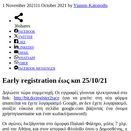
1 November 2021
11 October 2021
by
Yiannis Katopodis
36
shares
FACEBOOK
TWITTER
LIKE
LINKEDIN
EMAIL
WHATSAPP
VIBER
FACEBOOK MESSENGER
Early registration έως και 25/10/21
Δηλώστε τώρα συμμετοχή. Οι εγγραφές γίνονται ηλεκτρονικά στο
link:
http://bit.do/register2race
(για να μπείτε στη νέα φόρμα
απαιτείται να έχετε λογαριασμό Google, αν δεν έχετε λογαριασμό,
ανοίξτε εύκολα στη σελίδα google.com βάζοντας ένα όνομα
χρήστη/username και έναν κωδικό/password).
Οι αγώνες διεξάγονται στο όμορφο Παλαιό Φάληρο, μόλις 7 χλμ.
από την Αθήνα, και στον ιστορικό Φλοίσβο όπου ο Δημοσθένης, ο