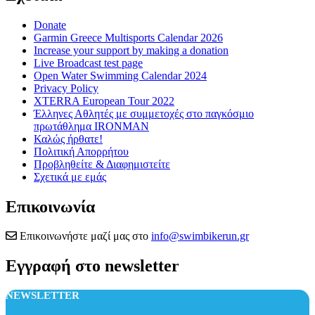
Donate
Garmin Greece Multisports Calendar 2026
Increase your support by making a donation
Live Broadcast test page
Open Water Swimming Calendar 2024
Privacy Policy
XTERRA European Tour 2022
Έλληνες Αθλητές με συμμετοχές στο παγκόσμιο
πρωτάθλημα IRONMAN
Καλώς ήρθατε!
Πολιτική Απορρήτου
Προβληθείτε & Διαφημιστείτε
Σχετικά με εμάς
Επικοινωνία
Επικοινωνήστε μαζί μας στο
info@swimbikerun.gr
Εγγραφή στο newsletter
NEWSLETTER