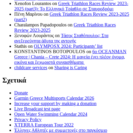
Xenofon Lourantos
on
Greek Triathlon Races Review 2023-
2025 (part3): Το Ελληνικό Τρίαθλο σε Σταυροδρόμι
Πένη Μαρίνου
on
Greek Triathlon Races Review 2023-2025
(part2)
Charalampos Papadopoulos
on
Greek Triathlon Races
Review 2023-2025
Ξενοφών Λουράντος
on
Τάσος Σταθόπουλος: Στα
ανεξερεύνητα άδυτα της αντοχής
Stathis
on
OLYMPOSX 2024: Participants’ list
KONSTANTINOS BOTOPOULOS
on
6ο OCEANMAN
Greece | Chania – Crete 2024: Η μαγεία έχει πλέον όνομα,
εικόνα και ξεχωριστά συναισθήματα
childcare services
on
Sharing is Caring
Σχετικά
Donate
Garmin Greece Multisports Calendar 2026
Increase your support by making a donation
Live Broadcast test page
Open Water Swimming Calendar 2024
Privacy Policy
XTERRA European Tour 2022
Έλληνες Αθλητές με συμμετοχές στο παγκόσμιο