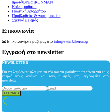
πρωτάθλημα IRONMAN
Καλώς ήρθατε!
Πολιτική Απορρήτου
Προβληθείτε & Διαφημιστείτε
Σχετικά με εμάς
Επικοινωνία
Επικοινωνήστε μαζί μας στο
info@swimbikerun.gr
Εγγραφή στο newsletter
NEWSLETTER
Για να λαμβάνετε όλα μας τα νέα και να μαθαίνετε τα πάντα για τους
επερχόμενους αγώνες και τους αθλητές μας, εγγραφείτε στο
newsletter