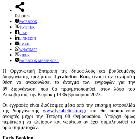
0
shares
FACEBOOK
TWITTER
LIKE
LINKEDIN
EMAIL
WHATSAPP
VIBER
FACEBOOK MESSENGER
Η Οργανωτική Επιτροπή της δημοφιλούς και βραβευμένης
διοργάνωσης τρεξίματος
Lycabettus
Run
, είναι στην ευχάριστη
θέση να ανακοινώσει το άνοιγμα των εγγραφών για την
η
8
διοργάνωση, που θα πραγματοποιηθεί, στον λόφο του
Λυκαβηττού, την Κυριακή 19 Φεβρουαρίου 2023.
Οι εγγραφές είναι διαθέσιμες μέσα από την επίσημη ιστοσελίδα
της διοργάνωσης
www.lycabettusrun.gr
και θα παραμείνουν
ανοιχτές μέχρι την Τετάρτη 08 Φεβρουαρίου. Υπάρχει όμως
περίπτωση να κλείσουν και νωρίτερα αν έχει συμπληρωθεί το
όριο συμμετοχών.
Early Booking