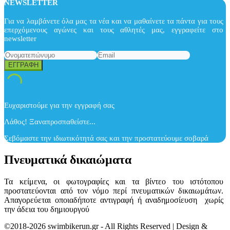
NEWSLETTER
Για να λαμβάνετε όλα μας τα νέα και να μαθαίνετε τα πάντα για τους
επερχόμενους αγώνες και τους αθλητές μας, εγγραφείτε στο
newsletter
Ευχαριστούμε για την εγγραφή σας
Λάθος! Ξαναπροσπαθείστε...
Σεβόμαστε την ιδιωτικότητά σας και την προστατεύουμε σοβαρά
Πνευματικά δικαιώματα
Τα κείμενα, οι φωτογραφίες και τα βίντεο του ιστότοπου
προστατεύονται από τον νόμο περί πνευματικών δικαιωμάτων.
Απαγορεύεται οποιαδήποτε αντιγραφή ή αναδημοσίευση χωρίς
την άδεια του δημιουργού
©2018-2026 swimbikerun.gr - All Rights Reserved | Design &