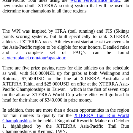
Asia-Pacific Tour titles using the
World Performance Index
, the
new custom-built XTERRA scoring system that will be used to
determine tour champions in all three regions.
The WPI was inspired by ITRA (trail running) and FIS (Skiing)
points scoring systems, but built specifically to rank XTERRA
athletes at XTERRA races. Athletes must start at least two events in
the Asia-Pacific region to be eligible for tour honors. Detailed rules
and a complete set of FAQ’s can be found
at
xterraplanet.com/tour/apac-tour
.
There are five prize paying races for elite athletes on the schedule
as well, with $10,000NZL up for grabs at both Wellington and
Rotorua, $7,500USD on the line at XTERRA Australia and
XTERRA Tahiti, and $25,000USD on offer at the XTERRA Asia-
Pacific Championships in Taiwan – which is the first of seven stops
on the all-new XTERRA World Cup where elites will go head to
head for their share of $340,000 in prize money.
In addition, there are more than a dozen opportunities in the region
for trail runners to qualify for the
XTERRA Trail Run World
Championships
to be held at Sugarloaf Resort in Maine on October
1, highlighted by the XTERRA Asia-Pacific Trail Run
Championships in Kenting, TWN.