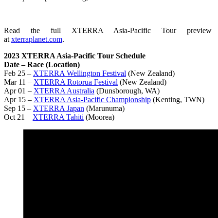
Read the full XTERRA Asia-Pacific Tour preview
at
xterraplanet.com
.
2023 XTERRA Asia-Pacific Tour Schedule
Date – Race (Location)
Feb 25 –
XTERRA Wellington Festival
(New Zealand)
Mar 11 –
XTERRA Rotorua Festival
(New Zealand)
Apr 01 –
XTERRA Australia
(Dunsborough, WA)
Apr 15 –
XTERRA Asia-Pacific Championship
(Kenting, TWN)
Sep 15 –
XTERRA Japan
(Marunuma)
Oct 21 –
XTERRA Tahiti
(Moorea)