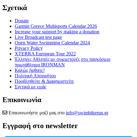
Σχετικά
Donate
Garmin Greece Multisports Calendar 2026
Increase your support by making a donation
Live Broadcast test page
Open Water Swimming Calendar 2024
Privacy Policy
XTERRA European Tour 2022
Έλληνες Αθλητές με συμμετοχές στο παγκόσμιο
πρωτάθλημα IRONMAN
Καλώς ήρθατε!
Πολιτική Απορρήτου
Προβληθείτε & Διαφημιστείτε
Σχετικά με εμάς
Επικοινωνία
Επικοινωνήστε μαζί μας στο
info@swimbikerun.gr
Εγγραφή στο newsletter