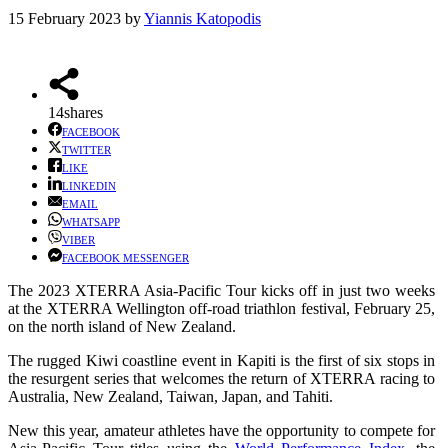
15 February 2023
by
Yiannis Katopodis
14
shares
FACEBOOK
TWITTER
LIKE
LINKEDIN
EMAIL
WHATSAPP
VIBER
FACEBOOK MESSENGER
The 2023 XTERRA Asia-Pacific Tour kicks off in just two weeks
at the XTERRA Wellington off-road triathlon festival, February 25,
on the north island of New Zealand.
The rugged Kiwi coastline event in Kapiti is the first of six stops in
the resurgent series that welcomes the return of XTERRA racing to
Australia, New Zealand, Taiwan, Japan, and Tahiti.
New this year, amateur athletes have the opportunity to compete for