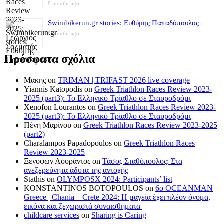
8 months ago
Swimbikerun.gr stories: Ευθύμης Παπαδόπουλος
8 months ago
Πρόσφατα σχόλια
Μακης
on
TRIMAN | TRIFAST 2026 live coverage
Yiannis Katopodis
on
Greek Triathlon Races Review 2023-
2025 (part3): Το Ελληνικό Τρίαθλο σε Σταυροδρόμι
Xenofon Lourantos
on
Greek Triathlon Races Review 2023-
2025 (part3): Το Ελληνικό Τρίαθλο σε Σταυροδρόμι
Πένη Μαρίνου
on
Greek Triathlon Races Review 2023-2025
(part2)
Charalampos Papadopoulos
on
Greek Triathlon Races
Review 2023-2025
Ξενοφών Λουράντος
on
Τάσος Σταθόπουλος: Στα
ανεξερεύνητα άδυτα της αντοχής
Stathis
on
OLYMPOSX 2024: Participants’ list
KONSTANTINOS BOTOPOULOS
on
6ο OCEANMAN
Greece | Chania – Crete 2024: Η μαγεία έχει πλέον όνομα,
εικόνα και ξεχωριστά συναισθήματα
childcare services
on
Sharing is Caring