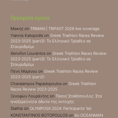
Πρόσφατα σχόλια
Μακης
on
TRIMAN | TRIFAST 2026 live coverage
Yiannis Katopodis
on
Greek Triathlon Races Review
2023-2025 (part3): Το Ελληνικό Τρίαθλο σε
Σταυροδρόμι
Xenofon Lourantos
on
Greek Triathlon Races Review
2023-2025 (part3): Το Ελληνικό Τρίαθλο σε
Σταυροδρόμι
Πένη Μαρίνου
on
Greek Triathlon Races Review
2023-2025 (part2)
Charalampos Papadopoulos
on
Greek Triathlon
Races Review 2023-2025
Ξενοφών Λουράντος
on
Τάσος Σταθόπουλος: Στα
ανεξερεύνητα άδυτα της αντοχής
Stathis
on
OLYMPOSX 2024: Participants’ list
KONSTANTINOS BOTOPOULOS
on
6ο OCEANMAN