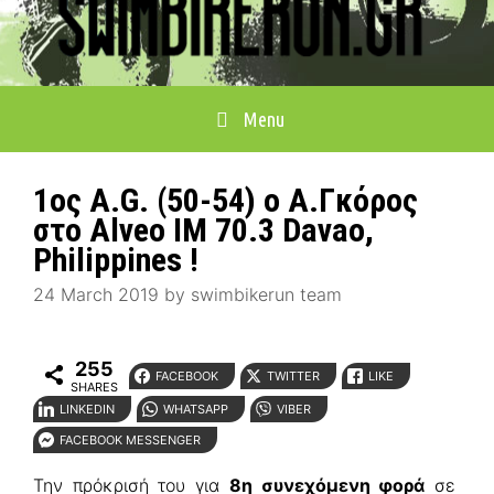
Menu
1ος A.G. (50-54) ο Α.Γκόρος
στο Alveo ΙΜ 70.3 Davao,
Philippines !
24 March 2019
by
swimbikerun team
255
FACEBOOK
TWITTER
LIKE
SHARES
LINKEDIN
WHATSAPP
VIBER
FACEBOOK MESSENGER
Την πρόκρισή του για
8η συνεχόμενη φορά
σε