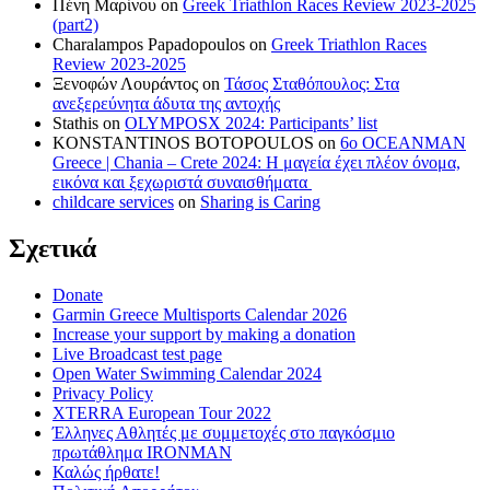
Πένη Μαρίνου
on
Greek Triathlon Races Review 2023-2025
(part2)
Charalampos Papadopoulos
on
Greek Triathlon Races
Review 2023-2025
Ξενοφών Λουράντος
on
Τάσος Σταθόπουλος: Στα
ανεξερεύνητα άδυτα της αντοχής
Stathis
on
OLYMPOSX 2024: Participants’ list
KONSTANTINOS BOTOPOULOS
on
6ο OCEANMAN
Greece | Chania – Crete 2024: Η μαγεία έχει πλέον όνομα,
εικόνα και ξεχωριστά συναισθήματα
childcare services
on
Sharing is Caring
Σχετικά
Donate
Garmin Greece Multisports Calendar 2026
Increase your support by making a donation
Live Broadcast test page
Open Water Swimming Calendar 2024
Privacy Policy
XTERRA European Tour 2022
Έλληνες Αθλητές με συμμετοχές στο παγκόσμιο
πρωτάθλημα IRONMAN
Καλώς ήρθατε!