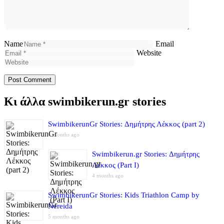
Name
Email
Website
Κι άλλα swimbikerun.gr stories
SwimbikerunGr Stories: Δημήτρης Λέκκος (part 2)
4 months ago
Swimbikerun.gr Stories: Δημήτρης
Λέκκος (Part I)
4 months ago
SwimbikerunGr Stories: Kids Triathlon Camp by
Nereida
5 months ago