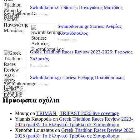
Swimbikerun.Gr Stories: Παναγιώτης Μπιτάδος
5 months ago
Swimbikerun.gr Stories: Ανδρέας
Ευσταθόπουλος
5 months ago
Greek Triathlon Races Review 2023-2025: Γεώργιος
Σαλματάς
8 months ago
Swimbikerun.gr stories: Ευθύμης Παπαδόπουλος
8 months ago
Πρόσφατα σχόλια
Μακης
on
TRIMAN | TRIFAST 2026 live coverage
Yiannis Katopodis
on
Greek Triathlon Races Review 2023-
2025 (part3): Το Ελληνικό Τρίαθλο σε Σταυροδρόμι
Xenofon Lourantos
on
Greek Triathlon Races Review 2023-
2025 (part3): Το Ελληνικό Τρίαθλο σε Σταυροδρόμι