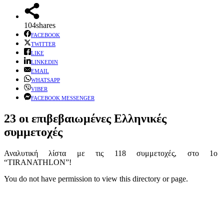
104
shares
FACEBOOK
TWITTER
LIKE
LINKEDIN
EMAIL
WHATSAPP
VIBER
FACEBOOK MESSENGER
23 οι επιβεβαιωμένες Ελληνικές
συμμετοχές
Αναλυτική λίστα με τις 118 συμμετοχές, στο 1ο
“TIRANATHLON”!