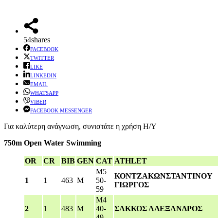
54
shares
FACEBOOK
TWITTER
LIKE
LINKEDIN
EMAIL
WHATSAPP
VIBER
FACEBOOK MESSENGER
Για καλύτερη ανάγνωση, συνιστάτε η χρήση Η/Υ
750m Open Water Swimming
OR
CR
BIB
GEN
CAT
ATHLET
M5
ΚΟΝΤΖΑΚΩΝΣΤΑΝΤΙΝΟΥ
1
1
463
M
50-
ΓΙΩΡΓΟΣ
59
M4
2
1
483
M
40-
ΣΑΚΚΟΣ ΑΛΕΞΑΝΔΡΟΣ
49