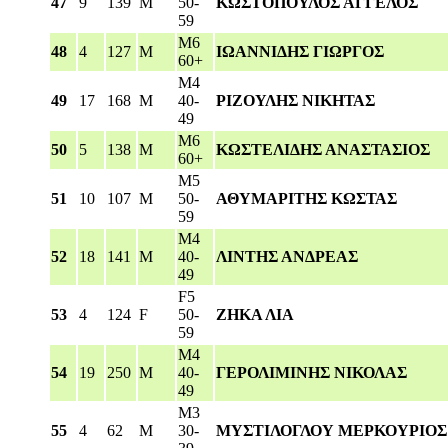
47
9
139
M
50-
ΚΩΣΤΟΠΟΥΛΟΣ ΑΓΓΕΛΟΣ
59
M6
48
4
127
M
ΙΩΑΝΝΙΔΗΣ ΓΙΩΡΓΟΣ
60+
M4
49
17
168
M
40-
ΡΙΖΟΥΛΗΣ ΝΙΚΗΤΑΣ
49
M6
50
5
138
M
ΚΩΣΤΕΛΙΔΗΣ ΑΝΑΣΤΑΣΙΟΣ
60+
M5
51
10
107
M
50-
ΑΘΥΜΑΡΙΤΗΣ ΚΩΣΤΑΣ
59
M4
52
18
141
M
40-
ΛΙΝΤΗΣ ΑΝΔΡΕΑΣ
49
F5
53
4
124
F
50-
ΖΗΚΑ ΛΙΑ
59
M4
54
19
250
M
40-
ΓΕΡΟΛΙΜΙΝΗΣ ΝΙΚΟΛΑΣ
49
M3
55
4
62
M
30-
ΜΥΣΤΙΛΟΓΛΟΥ ΜΕΡΚΟΥΡΙΟΣ