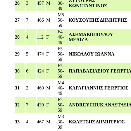
ΖΥΓΟΥΡΗΣ
26
3
457
M
30-
ΚΩΝΣΤΑΝΤΙΝΟΣ
39
M5
27
7
466
M
50-
ΚΟΥΖΟΥΠΗΣ ΔΗΜΗΤΡΗΣ
59
F4
ΑΣΗΜΑΚΟΠΟΥΛΟΥ
28
4
112
F
40-
ΜΕΛΙΖΑ
49
F5
29
5
474
F
50-
ΝΙΚΟΛΑΟΥ ΙΩΑΝΝΑ
59
F5
30
6
424
F
50-
ΠΑΠΑΒΑΣΙΛΕΙΟΥ ΓΕΩΡΓΙ
59
M4
31
2
460
M
40-
ΚΑΡΑΓΙΑΝΝΗΣ ΓΕΩΡΓΙΟΣ
49
F5
32
7
439
F
50-
ANDREYCHUK ANASTASI
59
M3
33
4
467
M
30-
ΚΩΛΕΤΣΗΣ ΔΗΜΗΤΡΙΟΣ
39