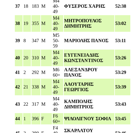
M4
37
18
183
M
40-
ΦΥΣΕΡΟΣ ΧΑΡΗΣ
52:38
49
M4
ΜΗΤΡΟΠΟΥΛΟΣ
38
19
355
M
40-
53:02
ΔΗΜΗΤΡΗΣ
49
M5
39
8
347
M
50-
ΜΑΡΙΟΛΗΣ ΠΑΝΟΣ
53:11
59
M4
ΕΥΓΕΝΕΙΑΔΗΣ
40
20
310
M
40-
53:26
ΚΩΝΣΤΑΝΤΙΝΟΣ
49
M6
ΑΛΕΞΑΝΔΡΟΥ
41
2
292
M
53:29
60+
ΠΑΝΟΣ
M4
ΛΑΟΥΤΑΡΗΣ
42
21
338
M
40-
53:39
ΓΕΩΡΓΙΟΣ
49
M4
ΚΑΜΠΟΛΗΣ
43
22
317
M
40-
53:43
ΔΗΜΗΤΡΙΟΣ
49
F6
44
1
396
F
ΨΙΛΟΛΙΓΝΟΥ ΣΟΦΙΑ
53:45
60+
F4
ΣΚΑΡΛΑΤΟΥ