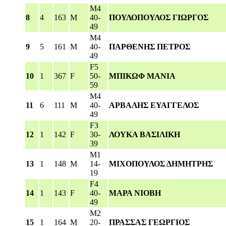
M4
8
4
163
M
40-
ΠΟΥΛΟΠΟΥΛΟΣ ΓΙΩΡΓΟΣ
49
M4
9
5
161
M
40-
ΠΑΡΘΕΝΗΣ ΠΕΤΡΟΣ
49
F5
10
1
367
F
50-
ΜΠΙΚΩΦ ΜΑΝΙΑ
59
M4
11
6
111
M
40-
ΑΡΒΑΛΗΣ ΕΥΑΓΓΕΛΟΣ
49
F3
12
1
142
F
30-
ΛΟΥΚΑ ΒΑΣΙΛΙΚΗ
39
M1
13
1
148
M
14-
ΜΙΧΟΠΟΥΛΟΣ ΔΗΜΗΤΡΗΣ
19
F4
14
1
143
F
40-
ΜΑΡΑ ΝΙΟΒΗ
49
M2
15
1
164
M
20-
ΠΡΑΣΣΑΣ ΓΕΩΡΓΙΟΣ