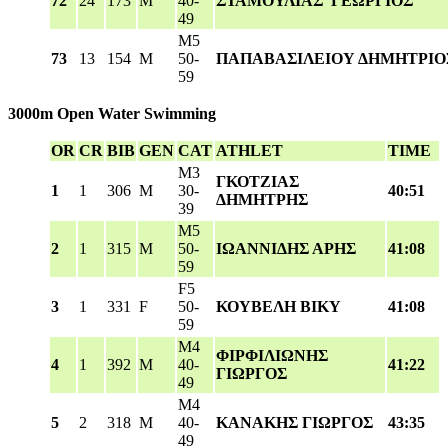
72
24
173
M
40-
ΣΤΑΜΟΥΛΙΑΣ ΓΕΩΡΓΙΟΣ
49
M5
73
13
154
M
50-
ΠΑΠΑΒΑΣΙΛΕΙΟΥ ΔΗΜΗΤΡΙΟ
59
3000m Open Water Swimming
OR
CR
BIB
GEN
CAT
ATHLET
TIME
M3
ΓΚΟΤΖΙΑΣ
1
1
306
M
30-
40:51
ΔΗΜΗΤΡΗΣ
39
M5
2
1
315
M
50-
ΙΩΑΝΝΙΔΗΣ ΑΡΗΣ
41:08
59
F5
3
1
331
F
50-
ΚΟΥΒΕΛΗ ΒΙΚΥ
41:08
59
M4
ΦΙΡΦΙΛΙΩΝΗΣ
4
1
392
M
40-
41:22
ΓΙΩΡΓΟΣ
49
M4
5
2
318
M
40-
ΚΑΝΑΚΗΣ ΓΙΩΡΓΟΣ
43:35
49