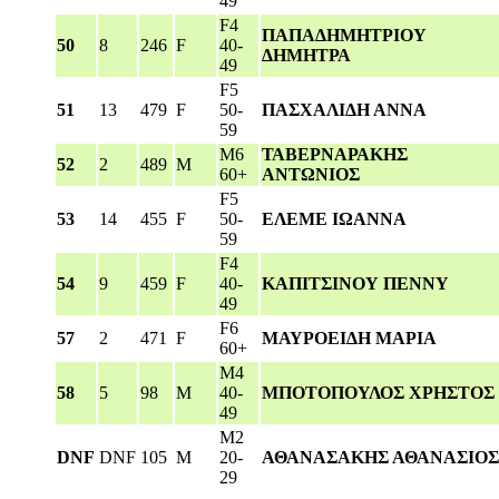
49
F4
ΠΑΠΑΔΗΜΗΤΡΙΟΥ
50
8
246
F
40-
ΔΗΜΗΤΡΑ
49
F5
51
13
479
F
50-
ΠΑΣΧΑΛΙΔΗ ΑΝΝΑ
59
M6
ΤΑΒΕΡΝΑΡΑΚΗΣ
52
2
489
M
60+
ΑΝΤΩΝΙΟΣ
F5
53
14
455
F
50-
ΕΛΕΜΕ ΙΩΑΝΝΑ
59
F4
54
9
459
F
40-
ΚΑΠΙΤΣΙΝΟΥ ΠΕΝΝΥ
49
F6
57
2
471
F
ΜΑΥΡΟΕΙΔΗ ΜΑΡΙΑ
60+
M4
58
5
98
M
40-
ΜΠΟΤΟΠΟΥΛΟΣ ΧΡΗΣΤΟΣ
49
M2
DNF
DNF
105
M
20-
ΑΘΑΝΑΣΑΚΗΣ ΑΘΑΝΑΣΙΟΣ
29