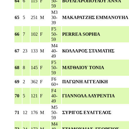
64
6
115
F
50-
ΒΟΥΛΓΑΡΟΠΟΥΛΟΥ ΑΝΝΑ
59
M3
65
5
251
M
30-
ΜΑΚΑΡΑΤΖΗΣ ΕΜΜΑΝΟΥΗΛ
39
F5
66
7
102
F
50-
PERREA SOPHIA
59
M4
67
23
133
M
40-
ΚΟΛΛΑΡΟΣ ΣΤΑΜΑΤΗΣ
49
F5
68
8
145
F
50-
ΜΑΤΘΑΙΟΥ ΤΟΝΙΑ
59
F6
69
2
362
F
ΠΑΓΩΝΗ ΑΓΓΕΛΙΚΗ
60+
F4
70
5
121
F
40-
ΓΙΑΝΝΟΛΑ ΛΑΥΡΕΝΤΙΑ
49
M5
71
12
176
M
50-
ΣΥΡΙΓΟΣ ΕΥΑΓΓΕΛΟΣ
59
M4