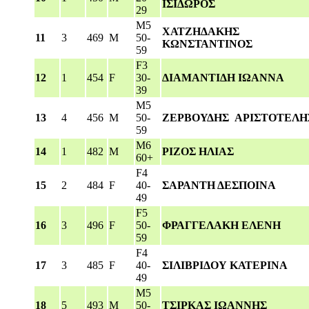
ΙΣΙΔΩΡΟΣ
29
M5
ΧΑΤΖΗΔΑΚΗΣ
11
3
469
M
50-
ΚΩΝΣΤΑΝΤΙΝΟΣ
59
F3
12
1
454
F
30-
ΔΙΑΜΑΝΤΙΔΗ ΙΩΑΝΝΑ
39
M5
13
4
456
M
50-
ΖΕΡΒΟΥΔΗΣ ΑΡΙΣΤΟΤΕΛΗ
59
M6
14
1
482
M
ΡΙΖΟΣ ΗΛΙΑΣ
60+
F4
15
2
484
F
40-
ΣΑΡΑΝΤΗ ΔΕΣΠΟΙΝΑ
49
F5
16
3
496
F
50-
ΦΡΑΓΓΕΛΑΚΗ ΕΛΕΝΗ
59
F4
17
3
485
F
40-
ΣΙΛΙΒΡΙΔΟΥ ΚΑΤΕΡΙΝΑ
49
M5
18
5
493
M
50-
ΤΣΙΡΚΑΣ ΙΩΑΝΝΗΣ