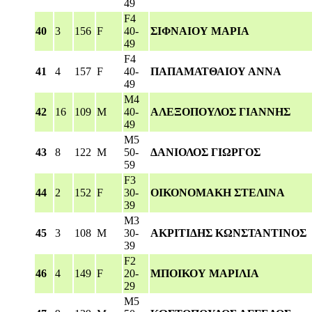
49
F4
40
3
156
F
40-
ΣΙΦΝΑΙΟΥ ΜΑΡΙΑ
49
F4
41
4
157
F
40-
ΠΑΠΑΜΑΤΘΑΙΟΥ ΑΝΝΑ
49
M4
42
16
109
M
40-
ΑΛΕΞΟΠΟΥΛΟΣ ΓΙΑΝΝΗΣ
49
M5
43
8
122
M
50-
ΔΑΝΙΟΛΟΣ ΓΙΩΡΓΟΣ
59
F3
44
2
152
F
30-
ΟΙΚΟΝΟΜΑΚΗ ΣΤΕΛΙΝΑ
39
M3
45
3
108
M
30-
ΑΚΡΙΤΙΔΗΣ ΚΩΝΣΤΑΝΤΙΝΟΣ
39
F2
46
4
149
F
20-
ΜΠΟΙΚΟΥ ΜΑΡΙΛΙΑ
29
M5