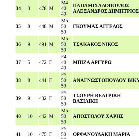
M4
ΠΑΠΑΜΙΧΑΛΟΠΟΥΛΟΣ
34
3
478
M
40-
ΑΛΕΞΑΝΔΡΟΣ ΔΗΜΗΤΡΙΟΣ
49
M5
35
8
448
M
50-
ΓΚΟΥΜΑΣ ΑΓΓΕΛΟΣ
59
M5
36
9
491
M
50-
ΤΣΑΚΑΚΟΣ ΝΙΚΟΣ
59
F4
37
5
472
F
40-
ΜΠΙΖΑ ΑΡΓΥΡΩ
49
F5
38
8
441
F
50-
ΑΝΑΓΝΩΣΤΟΠΟΥΛΟΥ ΒΙΚ
59
F5
ΤΣΟΥΡΗ ΒΕΑΤΡΙΚΗ
39
9
432
F
50-
ΒΑΣΙΛΙΚΗ
59
M5
40
10
442
M
50-
ΑΠΟΣΤΟΛΟΥ ΧΑΡΗΣ
59
F5
41
10
475
F
50-
ΟΡΦΑΝΟΥΔΑΚΗ ΜΑΡΙΑ