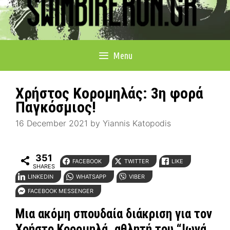
Menu
Χρήστος Κορομηλάς: 3η φορά
Παγκόσμιος!
16 December 2021
by
Yiannis Katopodis
351
FACEBOOK
TWITTER
LIKE
SHARES
LINKEDIN
WHATSAPP
VIBER
FACEBOOK MESSENGER
Μια ακόμη σπουδαία διάκριση για τον
Χρήστο Κορομηλά, αθλητή του “Ιωνά