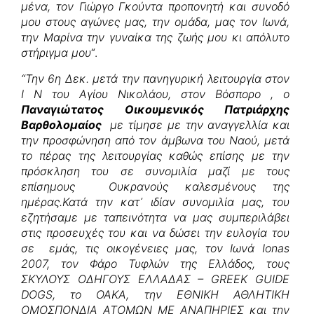
μένα, τον Γιώργο Γκούντα προπονητή και συνοδό
μου στους αγώνες μας, την ομάδα, μας τον Ιωνά,
την Μαρίνα την γυναίκα της ζωής μου κι απόλυτο
στήριγμα μου
“.
“Την 6η Δεκ. μετά την πανηγυρική λειτουργία στον
Ι Ν του Αγίου Νικολάου, στον Βόσπορο , ο
Παναγιώτατος Οικουμενικός Πατριάρχης
Βαρθολομαίος
με τίμησε με την αναγγελλία και
την προσφώνηση από τον άμβωνα του Ναού, μετά
το πέρας της λειτουργίας καθώς επίσης με την
πρόσκληση του σε συνομιλία μαζί με τους
επίσημους Ουκρανούς καλεσμένους της
ημέρας.Κατά την κατ᾽ ιδίαν συνομιλία μας, του
εζητήσαμε με ταπεινότητα να μας συμπεριλάβει
στις προσευχές του και να δώσει την ευλογία του
σε εμάς, τις οικογένειες μας, τον Ιωνά Ionas
2007, τον Φάρο Τυφλών της Ελλάδος, τους
ΣΚΥΛΟΥΣ ΟΔΗΓΟΥΣ ΕΛΛΑΔΑΣ – GREEK GUIDE
DOGS, το ΟΑΚΑ, την ΕΘΝΙΚΗ ΑΘΛΗΤΙΚΗ
ΟΜΟΣΠΟΝΔΙΑ ΑΤΟΜΩΝ ΜΕ ΑΝΑΠΗΡΙΕΣ και την