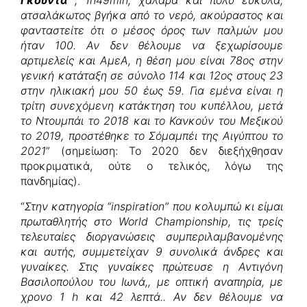
ατσαλάκωτος βγήκα από το νερό, ακούραστος και
φανταστείτε ότι ο μέσος όρος των παλμών μου
ήταν 100. Αν δεν θέλουμε να ξεχωρίσουμε
αρτιμελείς και ΑμεΑ, η θέση μου είναι 78ος στην
γενική κατάταξη σε σύνολο 114 και 12ος στους 23
στην ηλικιακή μου 50 έως 59. Για εμένα είναι η
τρίτη συνεχόμενη κατάκτηση του κυπέλλου, μετά
το Ντουμπάι το 2018 και το Κανκούν του Μεξικού
το 2019, προστέθηκε το Σόμαμπέι της Αιγύπτου το
2021
” (σημείωση: Το 2020 δεν διεξήχθησαν
προκριματικά, ούτε ο τελικός, λόγω της
πανδημίας).
“
Στην κατηγορία “inspiration” που κολυμπώ κι είμαι
πρωταθλητής στο World Championship, τις τρείς
τελευταίες διοργανώσεις συμπεριλαμβανομένης
και αυτής, συμμετείχαν 9 συνολικά άνδρες και
γυναίκες. Στις γυναίκες πρώτευσε η Αντιγόνη
Βασιλοπούλου του Ιωνά,, με οπτική αναπηρία, με
χρονο 1 h και 42 λεπτά.. Αν δεν θέλουμε να