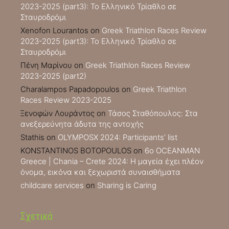
2023-2025 (part3): Το Ελληνικό Τρίαθλο σε
Σταυροδρόμι
Xenofon Lourantos
on
Greek Triathlon Races Review
2023-2025 (part3): Το Ελληνικό Τρίαθλο σε
Σταυροδρόμι
Πένη Μαρίνου
on
Greek Triathlon Races Review
2023-2025 (part2)
Charalampos Papadopoulos
on
Greek Triathlon
Races Review 2023-2025
Ξενοφών Λουράντος
on
Τάσος Σταθόπουλος: Στα
ανεξερεύνητα άδυτα της αντοχής
Stathis
on
OLYMPOSX 2024: Participants’ list
KONSTANTINOS BOTOPOULOS
on
6ο OCEANMAN
Greece | Chania – Crete 2024: Η μαγεία έχει πλέον
όνομα, εικόνα και ξεχωριστά συναισθήματα
childcare services
on
Sharing is Caring
Σχετικά