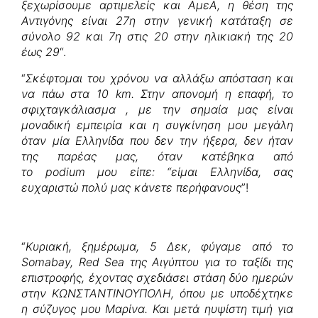
ξεχωρίσουμε αρτιμελείς και ΑμεΑ, η θέση της
Αντιγόνης είναι 27η στην γενική κατάταξη σε
σύνολο 92 και 7η στις 20 στην ηλικιακή της 20
έως 29
“.
“
Σκέφτομαι του χρόνου να αλλάξω απόσταση και
να πάω στα 10 km. Στην απονομή η επαφή, το
σφιχταγκάλιασμα , με την σημαία μας είναι
μοναδική εμπειρία και η συγκίνηση μου μεγάλη
όταν μία Ελληνίδα που δεν την ήξερα, δεν ήταν
της παρέας μας, όταν κατέβηκα από
το podium μου είπε: “είμαι Ελληνίδα, σας
ευχαριστώ πολύ μας κάνετε περήφανους
”!
“
Κυριακή, ξημέρωμα, 5 Δεκ, φύγαμε από το
Somabay, Red Sea της Αιγύπτου για το ταξίδι της
επιστροφής, έχοντας σχεδιάσει στάση δύο ημερών
στην ΚΩΝΣΤΑΝΤΙΝΟΥΠΟΛΗ, όπου με υποδέχτηκε
η σύζυγος μου Μαρίνα. Και μετά ηυψίστη τιμή για