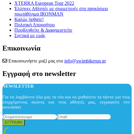
XTERRA European Tour 2022
Έλληνες Αθλητές με συμμετοχές στο παγκόσμιο
πρωτάθλημα IRONMAN
Καλώς ήρθατε!
Πολιτική Απορρήτου
Προβληθείτε & Διαφημιστείτε
Σχετικά με εμάς
Επικοινωνία
Επικοινωνήστε μαζί μας στο
info@swimbikerun.gr
Εγγραφή στο newsletter
NEWSLETTER
Για να λαμβάνετε όλα μας τα νέα και να μαθαίνετε τα πάντα για τους
επερχόμενους αγώνες και τους αθλητές μας, εγγραφείτε στο
newsletter