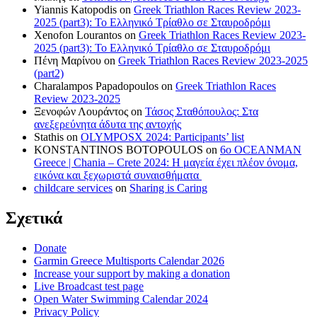
Yiannis Katopodis
on
Greek Triathlon Races Review 2023-
2025 (part3): Το Ελληνικό Τρίαθλο σε Σταυροδρόμι
Xenofon Lourantos
on
Greek Triathlon Races Review 2023-
2025 (part3): Το Ελληνικό Τρίαθλο σε Σταυροδρόμι
Πένη Μαρίνου
on
Greek Triathlon Races Review 2023-2025
(part2)
Charalampos Papadopoulos
on
Greek Triathlon Races
Review 2023-2025
Ξενοφών Λουράντος
on
Τάσος Σταθόπουλος: Στα
ανεξερεύνητα άδυτα της αντοχής
Stathis
on
OLYMPOSX 2024: Participants’ list
KONSTANTINOS BOTOPOULOS
on
6ο OCEANMAN
Greece | Chania – Crete 2024: Η μαγεία έχει πλέον όνομα,
εικόνα και ξεχωριστά συναισθήματα
childcare services
on
Sharing is Caring
Σχετικά
Donate
Garmin Greece Multisports Calendar 2026
Increase your support by making a donation
Live Broadcast test page
Open Water Swimming Calendar 2024
Privacy Policy