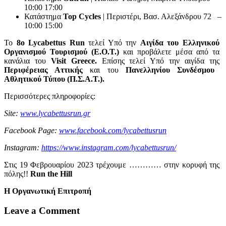
10:00 17:00
Κατάστημα
Top Cycles
| Περιστέρι, Βασ. Αλεξάνδρου 72 –
10:00 15:00
Το
8ο Lycabettus Run
τελεί Υπό την
Αιγίδα του Ελληνικού
Οργανισμού Τουρισμού (Ε.Ο.Τ.)
και προβάλετε μέσα από τα
κανάλια του
Visit Greece.
Επίσης τελεί Υπό την αιγίδα της
Περιφέρειας Αττικής
και του
Πανελληνίου Συνδέσμου
Αθλητικού Τύπου (Π.Σ.Α.Τ.).
Περισσότερες πληροφορίες:
Site:
www.lycabettusrun.gr
Facebook Page:
www.facebook.com/lycabettusrun
Instagram:
https://www.instagram.com/lycabettusrun/
Στις 19 Φεβρουαρίου 2023 τρέχουμε ………… στην κορυφή της
πόλης!!
Run the Hill
Η Οργανωτική Επιτροπή
Leave a Comment