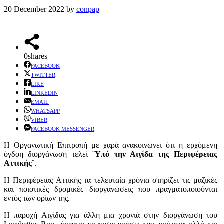
20 December 2022
by
conpap
0
shares
FACEBOOK
TWITTER
LIKE
LINKEDIN
EMAIL
WHATSAPP
VIBER
FACEBOOK MESSENGER
Η Οργανωτική Επιτροπή με χαρά ανακοινώνει ότι η ερχόμενη
όγδοη διοργάνωση τελεί
¨Υπό την Αιγίδα της Περιφέρειας
Αττικής¨
.
Η Περιφέρειας Αττικής τα τελευταία χρόνια στηρίζει τις μαζικές
και ποιοτικές δρομικές διοργανώσεις που πραγματοποιούνται
εντός των ορίων της.
Η παροχή Αιγίδας για άλλη μια χρονιά στην διοργάνωση του