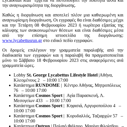
Lycabettus Run έρχεται να πιστοποιήσει την ποιότητα αλλά και
την αναγνωρισιμότητα της διοργάνωσης.
Καθώς η διοργάνωση και αποτελεί πλέον μια καθιερωμένη και
αναγνωρίσιμη διοργάνωση, Οι εγγραφές θα είναι διαθέσιμες μέχρι
και την Τετάρτη 08 Φεβρουαρίου 2023 ή νωρίτερα εξαιτίας της
κάλυψης των ανακοινωμένων θέσεων και είναι διαθέσιμες μέσα
από την επίσημη ιστοσελίδα της διοργάνωσης:
www.lycabettusrun.gr
στο ειδικό πεδίο εγγραφών.
Οι δρομείς επιλέγουν την γραμματεία παραλαβής από την
διαδικασία των εγγραφών και η παραλαβή θα πραγματοποιείται
μόνο το Σάββατο 18 Φεβρουαρίου 2023 στις αναφερόμενες ανά
γραμματεία ώρες.
Lobby
St. George Lycabettus Lifestyle Hotel
|Αθήνα,
Κλεομένους 2 – 10:00 17:00
Κατάστημα
RUNDOME
| Κέντρο Αθήνας, Μητροπόλεως
76 – 10:00 17:00
Κατάστημα
Cosmos Sport
| Αγία Παρασκευή, Λ.
Μεσογείων 433 – 10:00 17:00
Κατάστημα
Cosmos Sport
| Κηφισιά, Αργυροπούλου 4 –
10:00 17:00
Κατάστημα
Cosmos Sport
| Κορυδαλλός, Ταξιαρχών 57 –
10:00 17:00
Κατάστημα
Outrun
| Παλαιό Φάληρο, Mαρίνα Φλοίσβου –