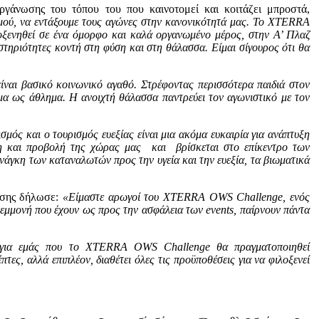
ργάνωσης του τόπου του που καινοτομεί και κοιτάζει μπροστά,
σμού, να εντάξουμε τους αγώνες στην κανονικότητά μας. Το XTERRA
οξενηθεί σε ένα όμορφο και καλά οργανωμένο μέρος, στην Α’ Πλαζ
ηριότητες κοντή στη φύση και στη θάλασσα. Είμαι σίγουρος ότι θα
ίναι βασικό κοινωνικό αγαθό. Στρέφοντας περισσότερα παιδιά στον
ημα ως άθλημα. Η ανοιχτή θάλασσα παντρεύει τον αγωνιστικό με τον
σμός και ο τουρισμός ευεξίας είναι μια ακόμα ευκαιρία για ανάπτυξη
η και προβολή της χώρας μας και βρίσκεται στο επίκεντρο των
νάγκη των καταναλωτών προς την υγεία και την ευεξία, τα βιωματικά
βησης δήλωσε:
«
Είμαστε αρωγοί του
XTERRA
OWS
Challenge
, ενός
ν εμμονή που έχουν ως προς την ασφάλεια των
events
, παίρνουν πάντα
 για εμάς που το
XTERRA
OWS
Challenge
θα πραγματοποιηθεί
πτες, αλλά επιπλέον, διαθέτει όλες τις προϋποθέσεις για να φιλοξενεί