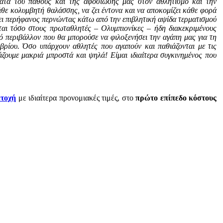
τα του πάθους και της αφοσίωσής μας στον αθλητισμό και την
άθε κολυμβητή θαλάσσης, να ζει έντονα και να αποκομίζει κάθε φορά
ώσει περήφανος περνώντας κάτω από την επιβλητική αψίδα τερματισμού
ται τόσο στους πρωταθλητές – Ολυμπιονίκες – ήδη διακεκριμένους
κό περιβάλλον που θα μπορούσε να φιλοξενήσει την αγάπη μας για τη
βρίου. Όσο υπάρχουν αθλητές που αγαπούν και παθιάζονται με τις
τάζουμε μακριά μπροστά και ψηλά! Είμαι ιδιαίτερα συγκινημένος που
τοχή
με ιδιαίτερα προνομιακές τιμές, στο
πρώτο επίπεδο κόστους