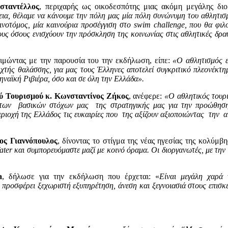
σταντέλλος
, περιχαρής ως οικοδεσπότης μιας ακόμη μεγάλης διο
εια, θέλαμε να κάνουμε την πόλη μας μία πόλη συνώνυμη του αθλητι
ινοτόμος, μία καινούρια προσέγγιση στο
swim
challenge
, που θα φιλ
 όσους ενισχύουν την πρόσκληση της κοινωνίας στις αθλητικές δραστ
τιμώντας με την παρουσία του την εκδήλωση, είπε:
«Ο αθλητισμός ε
οιχτής θαλάσσης, για μας τους Έλληνες αποτελεί συγκριτικό πλεονέκτ
ηναϊκή Ριβιέρα, όσο και σε όλη την Ελλάδα».
ύ Τουρισμού κ. Κωνσταντίνος Ζήκος
, ανέφερε:
«
Ο αθλητικός τουρι
εκ των βασικών στόχων μας της στρατηγικής μας για την προώθησ
ριοχή της Ελλάδος τις ευκαιρίες που της αξίζουν αξιοποιώντας την α
ος Γιαννόπουλος
, δίνοντας το στίγμα της νέας ηγεσίας της κολύμ
ater
και συμπορευόμαστε μαζί με κοινό όραμα. Οι διοργανωτές, με τη
a
, δήλωσε για την εκδήλωση που έρχεται: «
Είναι μεγάλη χαρά
υ προσφέρει
ξεχωριστή εξυπηρέτηση, άνεση και ξεγνοιασιά
στους επισκέ