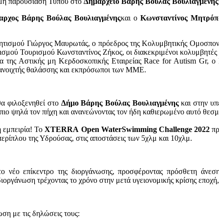
μη παρουσίαση Τύπου στο
Δημαρχείο Βάρης Βούλας Βουλιαγμένης
αρχος Βάρης Βούλας Βουλιαγμένης
και ο
Κωνσταντίνος Μητρόπ
ητισμού Γιώργος Μαυρωτάς, ο πρόεδρος της Κολυμβητικής Ομοσπον
σμού Τουρισμού Κωνσταντίνος Ζήκος, οι διακεκριμένοι κολυμβητές
ια της Αστικής μη Κερδοσκοπικής Εταιρείας Race for Autism Gr,
 ανοιχτής θαλάσσης και εκπρόσωποι των ΜΜΕ.
 θα φιλοξενηθεί στο
Δήμο
Βάρης Βούλας Βουλιαγμένης
και στην υ
πιο ψηλά τον πήχη και ανανεώνοντας τον ήδη καθιερωμένο αυτό θεσ
η εμπειρία! Το
XTERRA
Open
Water
Swimming
Challenge
2022
πρ
περίπλου της Υδρούσας,
στις αποστάσεις των 5χλμ και 10χλμ.
ο νέο επίκεντρο της διοργάνωσης, προσφέροντας πρόσθετη άνεση
οργάνωση τρέχοντας το χρόνο στην μετά υγειονομικής κρίσης εποχή, 
ση με τις δηλώσεις τους: