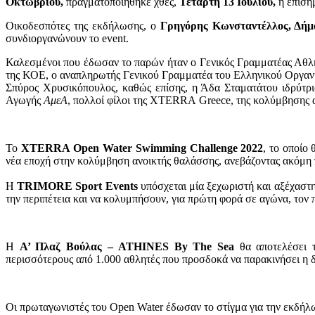
Οκτωβρίου,
πραγματοποιήθηκε χθες,
Τετάρτη 13 Ιουλίου,
η επίση
Οικοδεσπότες της εκδήλωσης, ο
Γρηγόρης Κωνσταντέλλος, Δήμ
συνδιοργανώνουν το event.
Καλεσμένοι που έδωσαν το παρών ήταν ο Γενικός Γραμματέας Αθλ
της ΚΟΕ, ο αναπληρωτής Γενικού Γραμματέα του Ελληνικού Οργανι
Σπύρος Χρυσικόπουλος, καθώς επίσης, η Άδα Σταματάτου ιδρύτρ
Αγωγής
ΑμεΑ
, πολλοί φίλοι της XTERRA Greece, της κολύμβησης
Το
XTERRA
Open
Water
Swimming
Challenge
2022
, το οποίο
νέα εποχή στην κολύμβηση ανοικτής θαλάσσης, ανεβάζοντας ακόμη 
Η
TRIMORE
Sport
Events
υπόσχεται μία ξεχωριστή και αξέχαστ
την περιπέτεια και να κολυμπήσουν, για πρώτη φορά σε αγώνα, τον 
Η
Α’ Πλαζ Βούλας –
ATHINES
By
The
Sea
θα αποτελέσει τ
περισσότερους από 1.000 αθλητές που προσδοκά να παρακινήσει η δι
Οι πρωταγωνιστές του Open Water έδωσαν το στίγμα για την εκδήλω