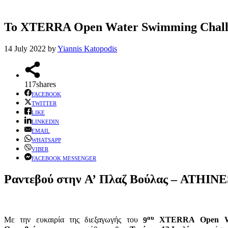
Το XTERRA Open Water Swimming Challen
14 July 2022
by
Yiannis Katopodis
117
shares
FACEBOOK
TWITTER
LIKE
LINKEDIN
EMAIL
WHATSAPP
VIBER
FACEBOOK MESSENGER
Ραντεβού στην Α’ Πλαζ Βούλας – ATHINE
ου
Με την ευκαιρία της διεξαγωγής του
9
XTERRA
Open