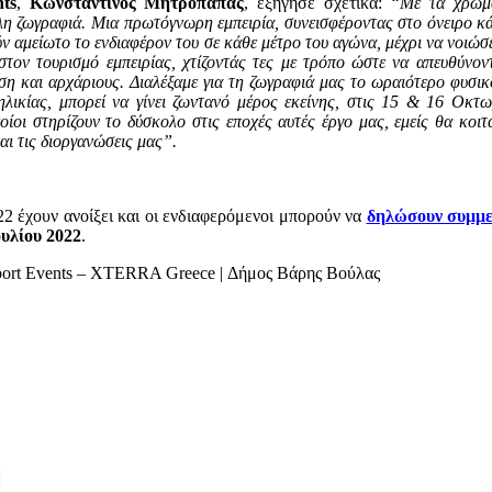
ts
,
Κωνσταντίνος Μητρόπαπας
, εξήγησε σχετικά:
“Με τα χρώμα
άλη ζωγραφιά. Μια πρωτόγνωρη εμπειρία, συνεισφέροντας στο όνειρο κ
ούν αμείωτο το ενδιαφέρον του σε κάθε μέτρο του αγώνα, μέχρι να νοι
τον τουρισμό εμπειρίας, χτίζοντάς τες με τρόπο ώστε να απευθύνον
ηση και αρχάριους. Διαλέξαμε για τη ζωγραφιά μας το ωραιότερο φυσι
λικίας, μπορεί να γίνει ζωντανό μέρος εκείνης, στις 15 & 16 Οκτω
οίοι στηρίζουν το δύσκολο στις εποχές αυτές έργο μας, εμείς θα κοι
και τις διοργανώσεις μας”.
 έχουν ανοίξει και οι ενδιαφερόμενοι μπορούν να
δηλώσουν συμμε
υλίου 2022
.
port Events – XTERRA Greece | Δήμος Βάρης Βούλας