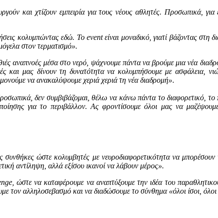
ργούν και χτίζουν εμπειρία για τους νέους αθλητές. Προσωπικά, για 
σεις κολυμπώντας εδώ. Το event είναι μοναδικό, γιατί βάζοντας στη δ
μόγελα στον τερματισμό».
βαθιές αναπνοές μέσα στο νερό, ψάχνουμε πάντα να βρούμε μια νέα δι
ομές και μας δίνουν τη δυνατότητα να κολυμπήσουμε με ασφάλεια, 
ομονούμε να ανακαλύψουμε χεριά χεριά τη νέα διαδρομή»
.
Προσωπικά, δεν συμβιβάζομαι, θέλω να κάνω πάντα το διαφορετικό, τ
οίησης για το περιβάλλον. Ας φροντίσουμε όλοι μας να μαζέψουμε
ες συνθήκες ώστε κολυμβητές με νευροδιαφορετικότητα να μπορέσου
ετική αντίληψη, αλλά εξίσου ικανοί να λάβουν μέρος».
enge
, ώστε να καταφέρουμε να αναπτύξουμε την ιδέα του παραθλητικ
υμε τον αλληλοσεβασμό και να διαδώσουμε το σύνθημα «όλοι ίσοι, όλοι