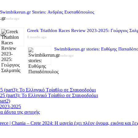
Swimbikerun.gr Stories: Ανδρέας Ευσταθόπουλος
5 months ago
Greek Triathlon Races Review 2023-2025: Γεώργιος Σαλ
8 months ago
Swimbikerun.gr stories: Ευθύμης Παπαδόπ
8 months ago
5 (part3): Το Ελληνικό Τρίαθλο σε Σταυροδρόμι
25 (part3): Το Ελληνικό Τρίαθλο σε Σταυροδρόμι
art2)
 2023-2025
α άδυτα της αντοχής
| Chania – Crete 2024: Η μαγεία έχει πλέον όνομα, εικόνα και ξ