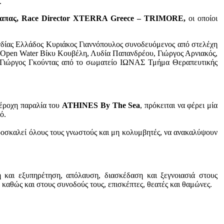
.
απας, Race Director XTERRA Greece – TRIMORE,
οι οποίοι
δίας Ελλάδος Κυριάκος Γιαννόπουλος συνοδευόμενος από στελέχη
 Open Water Βίκυ Κουβέλη, Λυδία Παπανδρέου, Γιώργος Αρνιακός,
 ο Γιώργος Γκούντας από το σωματείο ΙΩΝΑΣ Τμήμα Θεραπευτικής
πέροχη παραλία του
ATHINES
By
The
Sea
, πρόκειται να φέρει μία
μό.
οσκαλεί όλους τους γνωστούς και μη κολυμβητές, να ανακαλύψουν
 και εξυπηρέτηση, απόλαυση, διασκέδαση και ξεγνοιασιά στους
καθώς και στους συνοδούς τους, επισκέπτες, θεατές και θαμώνες.