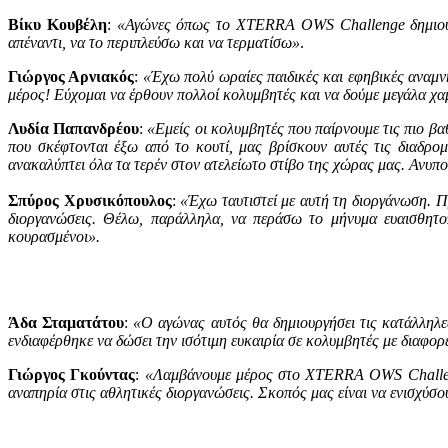
Βίκυ Κουβέλη
:
«
Αγώνες όπως το
XTERRA
OWS
Challenge
δημιου
απέναντι, να το περιπλεύσω και να τερματίσω»
.
Γιώργος Αρνιακός
:
«Έχω πολύ ωραίες παιδικές και εφηβικές αναμνή
μέρος! Εύχομαι να έρθουν πολλοί κολυμβητές και να δούμε μεγάλα χα
Λυδία Παπανδρέου
:
«Εμείς οι κολυμβητές που παίρνουμε τις πιο 
που σκέφτονται έξω από το κουτί, μας βρίσκουν αυτές τις διαδρ
ανακαλύπτει όλα τα τερέν στον ατελείωτο στίβο της χώρας μας. Ανυπ
Σπύρος Χρυσικόπουλος
:
«Έχω ταυτιστεί με αυτή τη διοργάνωση. 
διοργανώσεις. Θέλω, παράλληλα, να περάσω το μήνυμα ευαισθητοπ
κουρασμένοι».
Άδα Σταματάτου
:
«Ο αγώνας αυτός θα δημιουργήσει τις κατάλληλ
ενδιαφέρθηκε να δώσει την ισότιμη ευκαιρία σε κολυμβητές με διαφορ
Γιώργος Γκούντας
:
«Λαμβάνουμε μέρος στο
XTERRA
OWS
Chall
αναπηρία στις αθλητικές διοργανώσεις. Σκοπός μας είναι να ενισχύσο