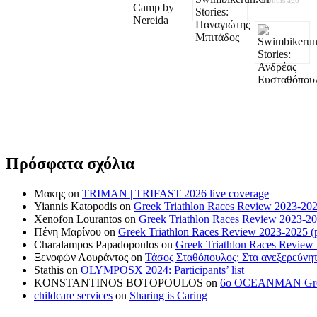
5 months ago
Πρόσφατα σχόλια
Μακης
on
TRIMAN | TRIFAST 2026 live coverage
Yiannis Katopodis
on
Greek Triathlon Races Review 2023-202
Xenofon Lourantos
on
Greek Triathlon Races Review 2023-20
Πένη Μαρίνου
on
Greek Triathlon Races Review 2023-2025 (p
Charalampos Papadopoulos
on
Greek Triathlon Races Review
Ξενοφών Λουράντος
on
Τάσος Σταθόπουλος: Στα ανεξερεύνητ
Stathis
on
OLYMPOSX 2024: Participants’ list
KONSTANTINOS BOTOPOULOS
on
6ο OCEANMAN Greece 
childcare services
on
Sharing is Caring