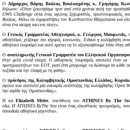
Ο
Δήμαρχος Βάρης Βούλας Βουλιαγμένης κ. Γρηγόρης Κων
δήλωσε:
«Όταν ξεκινήσαμε πριν από επτά χρόνια αυτή την προσπάθ
OWS Challenge είναι ένας αγώνας ξεχωριστός, πρωτοποριακός, κα
Βούλας. Θέλω να ευχαριστήσω τον Κωνσταντίνο Μητρόπαπα και όλους
είναι ένα ακόμη
success
story
».
Ο
Γενικός Γραμματέας Αθλητισμού, κ. Γεώργιος Μαυρωτάς
, 
αθλητισμό, χτίζουμε πιο ισχυρές κοινωνίες. Ειδικά η κολύμβηση αν
αθλητικό τουρισμό και αυτό πρέπει να το αξιοποιήσουμε τόσο στην αθ
Ο
αναπληρωτής Γενικού Γραμματέα του Ελληνικού Οργανισμο
στην μετά covid εποχή. Ο αθλητικός τουρισμός αποτελεί έναν 
προτεραιοτήτων του ΕΟΤ, γιατί έτσι μπορούμε να δώσουμε σε κάθε πε
ταξίδια και την επαφή με τη φύση»
.
Ο
πρόεδρος της Κολυμβητικής Ομοσπονδίας Ελλάδος, Κυριάκ
αγώνα που αποτελεί μία ευκαιρία ανάπτυξης της κολύμβησης
Open
W
την αιγίδα της Ομοσπονδίας».
Η κα
Elizabeth
Meier
, υπεύθυνη του
ATHINES
By
The
Se
εδώ. Η
ATHINES
By
The
Sea
είναι ένας ελκυστικός προορισμός, πο
σπουδαία αθλητικά γεγονότα»
.